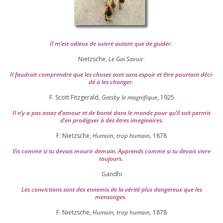
Il m’est odieux de suivre autant que de gui­der
.
Nietzsche,
Le Gai Savoir
.
Il fau­drait com­prendre que les choses sont sans espoir et être pour­tant déci­
dé à les chan­ger
.
F. Scott Fitzgerald,
Gatsby le magni­fique
,
1925
Il n’y a pas assez d’a­mour et de bon­té dans le monde pour qu’il soit per­mis
d’en pro­di­guer à des êtres imaginaires.
F. Nietzsche,
Humain, trop humain,
1878
Vis comme si tu devais mou­rir demain. Apprends comme si tu devais vivre
toujours.
Gandhi
Les convic­tions sont des enne­mis de la véri­té plus dan­ge­reux que les
mensonges.
F. Nietzsche,
Humain, trop humain,
1878