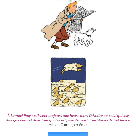
e
s
d
e
p
u
i
s
2
0
0
4
À Samuel Paty : « Il vient tou­jours une heure dans l’his­toire où celui qui ose
dire que deux et deux font quatre est puni de mort. L’instituteur le sait bien ».
Albert Camus,
La Peste