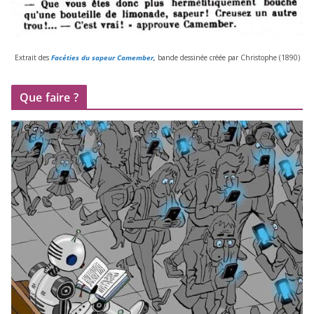
Extrait des
Facéties du sapeur Camember
,
bande des­si­née créée par Christophe (
1890
)
Que faire ?