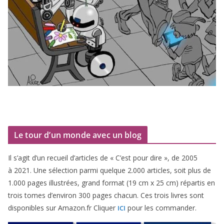
Le tour d’un monde avec un blog
Il s’agit d’un recueil d’ar­ticles de « C’est pour dire », de
2005
à
2021
. Une sélec­tion par­mi quelque
2
.
000
articles, soit plus de
1
.
000
pages illus­trées, grand for­mat (
19
cm x
25
cm) répar­tis en
trois tomes d’environ
300
pages cha­cun. Ces trois livres sont
dis­po­nibles sur Amazon​.fr Cliquer
pour les commander.
ICI