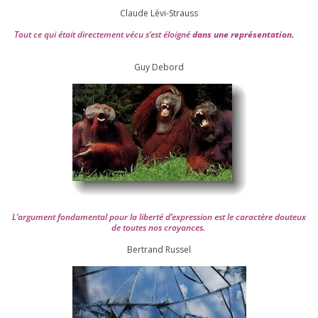
Claude Lévi-Strauss
Tout ce qui était direc­te­ment vécu s’est éloi­gné
dans une repré­sen­ta­tion.
Guy Debord
L’argument fon­da­men­tal pour la liber­té d’expression est le carac­tère dou­teux
de toutes nos croyances.
Ber­trand Russel