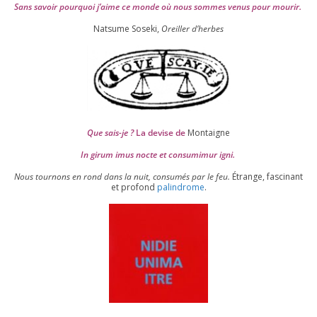
Sans savoir pour­quoi j’aime ce monde où nous sommes venus pour mourir.
Natsume Soseki,
Oreiller d’herbes
Que sais-je ?
La devise de
Montaigne
In girum imus nocte et consu­mi­mur igni.
Nous tour­nons en rond dans la nuit, consu­més par le feu.
Étrange, fas­ci­nant
et pro­fond
palin­drome
.