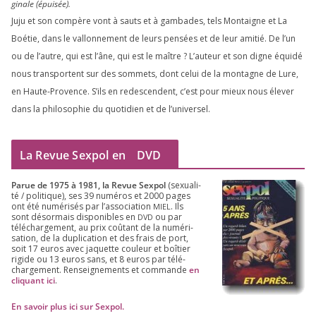
gi­nale (épui­sée).
Juju et son com­père vont à sauts et à gam­bades, tels Montaigne et La
Boétie, dans le val­lon­ne­ment de leurs pen­sées et de leur ami­tié. De l’un
ou de l’autre, qui est l’âne, qui est le maître ? L’auteur et son digne équi­dé
nous trans­portent sur des som­mets, dont celui de la mon­tagne de Lure,
en Haute-Provence. S’ils en redes­cendent, c’est pour mieux nous éle­ver
dans la phi­lo­so­phie du quo­ti­dien et de l’universel.
La Revue Sexpol en
DVD
Parue de
1975
à
1981
, la Revue Sex­pol
(sexua­li­
té /​ poli­tique), ses
39
numé­ros et
2000
pages
ont été numé­ri­sés par l’as­so­cia­tion
. Ils
MIEL
sont désor­mais dis­po­nibles en
ou par
DVD
télé­char­ge­ment, au prix coû­tant de la numé­ri­
sa­tion, de la dupli­ca­tion et des frais de port,
soit
17
euros avec jaquette cou­leur et boî­tier
rigide ou
13
euros sans, et
8
euros par télé­
char­ge­ment. Ren­sei­gne­ments et com­mande
en
cli­quant ici
.
En savoir plus ici sur Sexpol
.