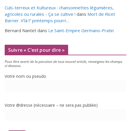
Culs-terreux et Kultureux : chansonnettes légumières,
agricoles ou rurales - Ça se cultive !
dans
Mort de Ricet
Barrier. V’là l” printemps pourri…
Bernard Nantet
dans
Le Saint-Empire Germano-Pratin
Suivre « C’est pour dire »
Pour être aver­ti de la paru­tion de tout nou­vel article, ren­sei­gnez les champs
ci-dessous.
Votre nom ou pseudo
Votre @dresse (néces­saire – ne sera pas publiée)