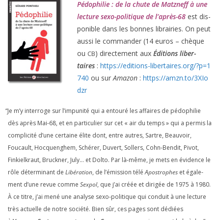
Pédophilie : de la chute de Matzneff à une
lec­ture sexo-poli­tique de l’après-
68
est dis­
po­nible dans les bonnes librai­ries. On peut
aus­si le com­man­der (
14
euros – chèque
ou
) direc­te­ment aux
Éditions liber­
CB
taires
:
https://​edi​tions​-liber​taires​.org/​?​p​=​
1
740
ou sur
Amazon
:
https://​amzn​.to/​
3
​X​I​o​
dzr
“
Je m’y inter­roge sur l’impunité qui a entou­ré les affaires de pédo­phi­lie
dès après Mai-
68
, et en par­ti­cu­lier sur cet « air du temps » qui a per­mis la
com­pli­ci­té d’une cer­taine élite dont, entre autres, Sartre, Beauvoir,
Foucault, Hocquenghem, Schérer, Duvert, Sollers, Cohn-Bendit, Pivot,
Finkielkraut, Bruckner, July… et Dolto. Par là-même, je mets en évi­dence le
rôle déter­mi­nant de
Libération
, de l’émission télé
Apostrophes
et éga­le­
ment d’une revue comme
Sexpol
, que j’ai créée et diri­gée de
1975
à
1980
.
À ce titre, j’ai mené une ana­lyse sexo-poli­tique qui conduit à une lec­ture
très actuelle de notre socié­té. Bien sûr, ces pages sont dédiées