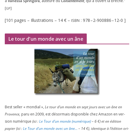
à
Vanessa Springora
, auteure du
Consentement
, qui a ouvert la brèche.”
[
]
GP
[
101
pages – Illustrations –
14
€ –
:
978
–
2
‑
900886
–
12
‑
0
]
ISBN
Le tour d’un monde avec un âne
Best sel­ler « mon­dial »,
Le tour d’un monde en sept jours avec un âne en
Provence,
paru en
2009
, est désor­mais dis­po­nible chez Amazon en ver­
sion numé­rique
(ici :
Le Tour d’un monde (numé­rique)
–
6
€) et en édi­tion
papier (ici :
Le Tour d’un monde avec un âne…
–
14
€), iden­tique à l’é­di­tion ori­