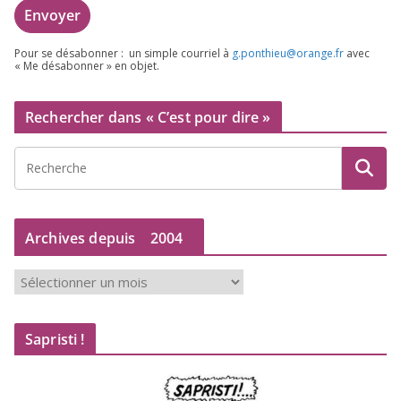
Pour se désa­bon­ner : un simple cour­riel à
g.​ponthieu@​orange.​fr
avec
« Me désa­bon­ner » en objet.
Rechercher dans « C’est pour dire »
Archives depuis
2004
A
r
c
Sapristi !
h
i
v