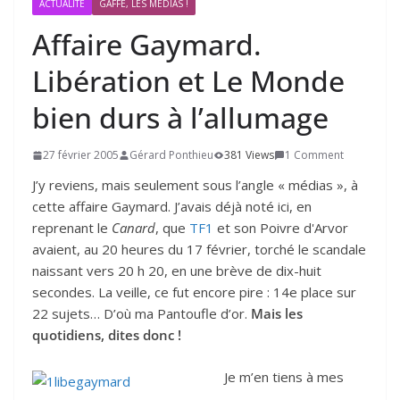
ACTUALITÉ
GAFFE, LES MÉDIAS !
Affaire Gaymard.
Libération et Le Monde
bien durs à l’allumage
27 février 2005
Gérard Ponthieu
381 Views
1 Comment
J’y reviens, mais seulement sous l’angle « médias », à
cette affaire Gaymard. J’avais déjà noté ici, en
reprenant le
Canard
, que
TF1
et son Poivre d'Arvor
avaient, au 20 heures du 17 février, torché le scandale
naissant vers 20 h 20, en une brève de dix-huit
secondes. La veille, ce fut encore pire : 14e place sur
22 sujets… D’où ma Pantoufle d’or.
Mais les
quotidiens, dites donc !
Je m’en tiens à mes