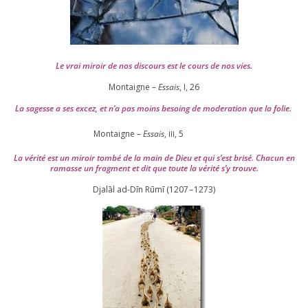
Le vrai miroir de nos dis­cours est le cours de nos vies.
Montaigne –
Essais
, I,
26
La sagesse a ses excez, et n’a pas moins besoing de mode­ra­tion que la folie.
Montaigne –
Essais
,
,
5
III
La véri­té est un miroir tom­bé de la main de Dieu et qui s’est bri­sé. Chacun en
ramasse un frag­ment et dit que toute la véri­té s’y trouve.
Djalāl ad-Dīn Rūmī (
1207
–
1273
)