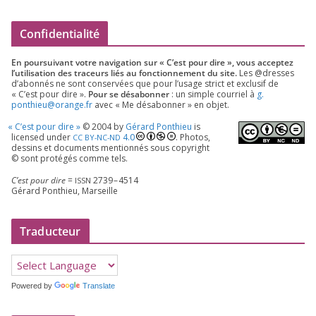
Confidentialité
En pour­sui­vant votre navi­ga­tion sur « C’est pour dire », vous accep­tez
l’utilisation des tra­ceurs liés au fonc­tion­ne­ment du site.
Les @dresses
d’a­bon­nés ne sont conser­vées que pour l’u­sage strict et exclu­sif de
« C’est pour dire ».
Pour se désa­bon­ner
: un simple cour­riel à
g.​
ponthieu@​orange.​fr
avec « Me désa­bon­ner » en objet.
«
C’est pour dire »
©
2004
by
Gérard Ponthieu
is
licen­sed under
4
.
0
. Photos,
CC
BY-NC-ND
des­sins et docu­ments men­tion­nés sous copy­right
© sont pro­té­gés comme tels.
C’est pour dire
=
2739
–
4514
ISSN
Gérard Ponthieu, Marseille
Traducteur
Powered by
Translate