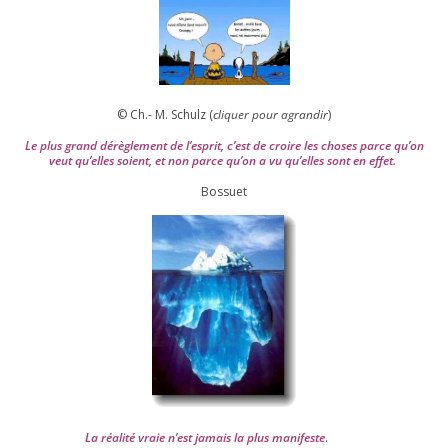
© Ch.- M. Schulz (
cli­quer pour agran­dir
)
Le plus grand dérè­gle­ment de l’es­prit, c’est de croire les choses parce qu’on
veut qu’elles soient, et non parce qu’on a vu qu’elles sont en effet.
Bossuet
La réa­lité vraie n’est jamais la plus mani­feste
.