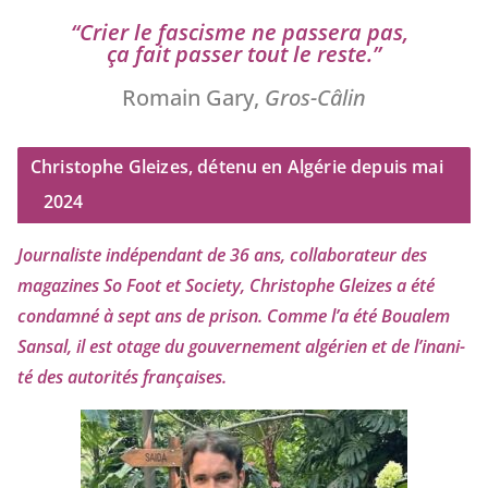
“
Crier le fas­cisme ne pas­se­ra pas,
ça fait pas­ser tout le reste.”
Romain Gary,
Gros-Câlin
Christophe Gleizes, détenu en Algérie depuis mai
2024
Journaliste indé­pen­dant de
36
ans, col­la­bo­ra­teur des
maga­zines So Foot et Society, Christophe Gleizes
a été
condam­né à sept ans de pri­son. Comme l’a été Boualem
Sansal, il est otage du gou­ver­ne­ment algé­rien et de l’i­na­ni­
té des auto­ri­tés françaises.