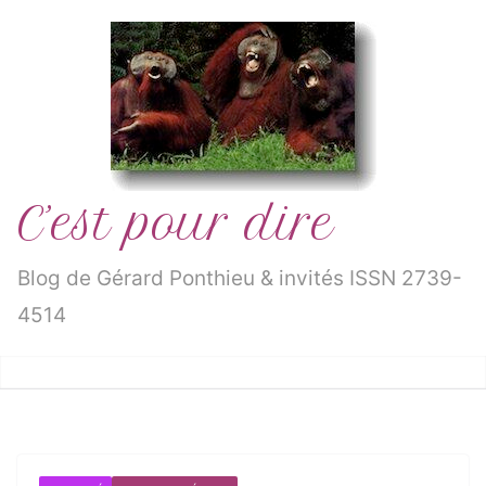
Passer
au
contenu
C’est pour dire
Blog de Gérard Ponthieu & invités ISSN 2739-
4514