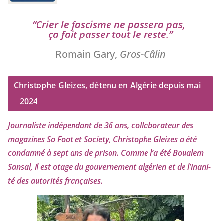
“
Crier le fas­cisme ne pas­se­ra pas,
ça fait pas­ser tout le reste.”
Romain Gary,
Gros-Câlin
Christophe Gleizes, détenu en Algérie depuis mai
2024
Journaliste indé­pen­dant de
36
ans, col­la­bo­ra­teur des
maga­zines So Foot et Society, Christophe Gleizes
a été
condam­né à sept ans de pri­son. Comme l’a été Boualem
Sansal, il est otage du gou­ver­ne­ment algé­rien et de l’i­na­ni­
té des auto­ri­tés françaises.