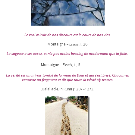
Le vrai miroir de nos dis­cours est le cours de nos vies.
Montaigne –
Essais
, I,
26
La sagesse a ses excez, et n’a pas moins besoing de mode­ra­tion que la folie.
Montaigne –
Essais
,
,
5
III
La véri­té est un miroir tom­bé de la main de Dieu et qui s’est bri­sé. Chacun en
ramasse un frag­ment et dit que toute la véri­té s’y trouve.
Djalāl ad-Dīn Rūmī (
1207
–
1273
)