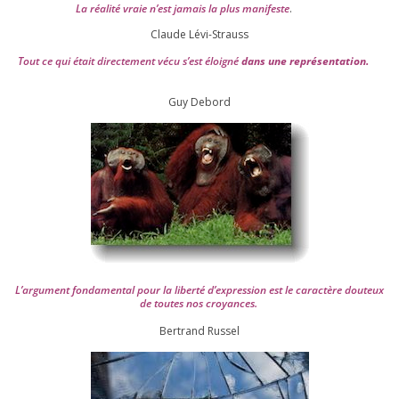
La réa­lité vraie n’est jamais la plus mani­feste
.
Claude Lévi-Strauss
Tout ce qui était direc­te­ment vécu s’est éloi­gné
dans une repré­sen­ta­tion.
Guy Debord
L’argument fon­da­men­tal pour la liber­té d’expression est le carac­tère dou­teux
de toutes nos croyances.
Ber­trand Russel