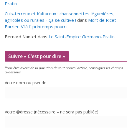
Pratin
Culs-terreux et Kultureux : chansonnettes légumières,
agricoles ou rurales - Ça se cultive !
dans
Mort de Ricet
Barrier. V’là l” printemps pourri…
Bernard Nantet
dans
Le Saint-Empire Germano-Pratin
Suivre « C’est pour dire »
Pour être aver­ti de la paru­tion de tout nou­vel article, ren­sei­gnez les champs
ci-dessous.
Votre nom ou pseudo
Votre @dresse (néces­saire – ne sera pas publiée)