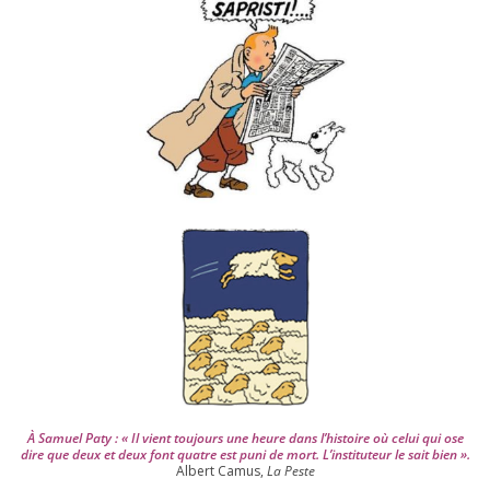
v
e
s
d
e
p
u
i
s
2
0
0
4
À Samuel Paty : « Il vient tou­jours une heure dans l’his­toire où celui qui ose
dire que deux et deux font quatre est puni de mort. L’instituteur le sait bien ».
Albert Camus,
La Peste