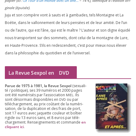
papier (ici :
Le Tour d’un monde avec un âne…
–
14
€), iden­tique à l’é­di­tion ori­
gi­nale (épui­sée).
Juju et son com­père vont à sauts et à gam­bades, tels Montaigne et La
Boétie, dans le val­lon­ne­ment de leurs pen­sées et de leur ami­tié. De l’un
ou de l’autre, qui est l’âne, qui est le maître ? L’auteur et son digne équi­dé
nous trans­portent sur des som­mets, dont celui de la mon­tagne de Lure,
en Haute-Provence. S’ils en redes­cendent, c’est pour mieux nous éle­ver
dans la phi­lo­so­phie du quo­ti­dien et de l’universel.
La Revue Sexpol en
DVD
Parue de
1975
à
1981
, la Revue Sex­pol
(sexua­li­
té /​ poli­tique), ses
39
numé­ros et
2000
pages
ont été numé­ri­sés par l’as­so­cia­tion
. Ils
MIEL
sont désor­mais dis­po­nibles en
ou par
DVD
télé­char­ge­ment, au prix coû­tant de la numé­ri­
sa­tion, de la dupli­ca­tion et des frais de port,
soit
17
euros avec jaquette cou­leur et boî­tier
rigide ou
13
euros sans, et
8
euros par télé­
char­ge­ment. Ren­sei­gne­ments et com­mande
en
cli­quant ici
.