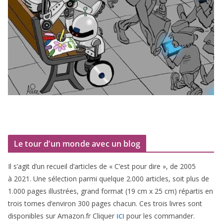
Le tour d’un monde avec un blog
Il s’agit d’un recueil d’ar­ticles de « C’est pour dire », de
2005
à
2021
. Une sélec­tion par­mi quelque
2
.
000
articles, soit plus de
1
.
000
pages illus­trées, grand for­mat (
19
cm x
25
cm) répar­tis en
trois tomes d’environ
300
pages cha­cun. Ces trois livres sont
dis­po­nibles sur Amazon​.fr Cliquer
pour les commander.
ICI