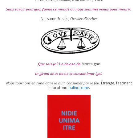
Sans savoir pour­quoi j’aime ce monde où nous sommes venus pour mourir.
Natsume Soseki,
Oreiller d’herbes
Que sais-je ?
La devise de
Montaigne
In girum imus nocte et consu­mi­mur igni.
Nous tour­nons en rond dans la nuit, consu­més par le feu.
Étrange, fas­ci­nant
et pro­fond
palin­drome
.