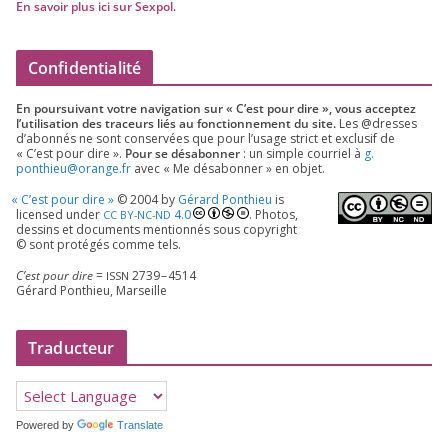
En savoir plus ici sur Sexpol
.
Confidentialité
En pour­sui­vant votre navi­ga­tion sur « C’est pour dire », vous accep­tez
l’utilisation des tra­ceurs liés au fonc­tion­ne­ment du site.
Les @dresses
d’a­bon­nés ne sont conser­vées que pour l’u­sage strict et exclu­sif de
« C’est pour dire ».
Pour se désa­bon­ner
: un simple cour­riel à
g.​
ponthieu@​orange.​fr
avec « Me désa­bon­ner » en objet.
«
C’est pour dire »
©
2004
by
Gérard Ponthieu
is
licen­sed under
4
.
0
. Photos,
CC
BY-NC-ND
des­sins et docu­ments men­tion­nés sous copy­right
© sont pro­té­gés comme tels.
C’est pour dire
=
2739
–
4514
ISSN
Gérard Ponthieu, Marseille
Traducteur
Powered by
Translate