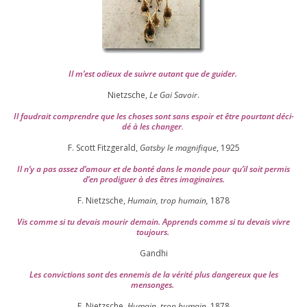
Il m’est odieux de suivre autant que de gui­der
.
Nietzsche,
Le Gai Savoir
.
Il fau­drait com­prendre que les choses sont sans espoir et être pour­tant déci­
dé à les chan­ger
.
F. Scott Fitzgerald,
Gatsby le magni­fique
,
1925
Il n’y a pas assez d’a­mour et de bon­té dans le monde pour qu’il soit per­mis
d’en pro­di­guer à des êtres imaginaires.
F. Nietzsche,
Humain, trop humain,
1878
Vis comme si tu devais mou­rir demain. Apprends comme si tu devais vivre
toujours.
Gandhi
Les convic­tions sont des enne­mis de la véri­té plus dan­ge­reux que les
mensonges.
F. Nietzsche,
Humain, trop humain,
1878