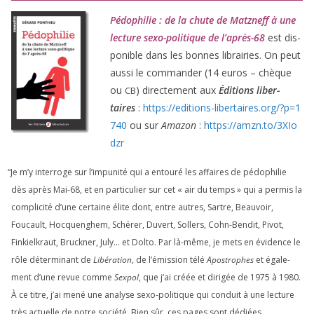
Pédophilie : de la chute de Matzneff à une
lec­ture sexo-poli­tique de l’après-
68
est dis­
po­nible dans les bonnes librai­ries. On peut
aus­si le com­man­der (
14
euros – chèque
ou
) direc­te­ment aux
Éditions liber­
CB
taires
:
https://​edi​tions​-liber​taires​.org/​?​p​=​
1
740
ou sur
Amazon
:
https://​amzn​.to/​
3
​X​I​o​
dzr
“
Je m’y inter­roge sur l’impunité qui a entou­ré les affaires de pédo­phi­lie
dès après Mai-
68
, et en par­ti­cu­lier sur cet « air du temps » qui a per­mis la
com­pli­ci­té d’une cer­taine élite dont, entre autres, Sartre, Beauvoir,
Foucault, Hocquenghem, Schérer, Duvert, Sollers, Cohn-Bendit, Pivot,
Finkielkraut, Bruckner, July… et Dolto. Par là-même, je mets en évi­dence le
rôle déter­mi­nant de
Libération
, de l’émission télé
Apostrophes
et éga­le­
ment d’une revue comme
Sexpol
, que j’ai créée et diri­gée de
1975
à
1980
.
À ce titre, j’ai mené une ana­lyse sexo-poli­tique qui conduit à une lec­ture
très actuelle de notre socié­té. Bien sûr, ces pages sont dédiées