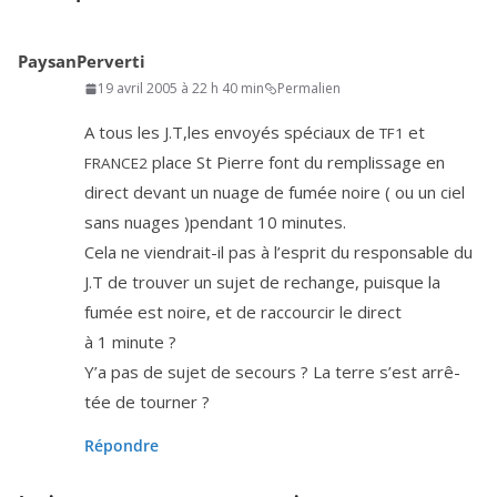
PaysanPerverti
19 avril 2005 à 22 h 40 min
Permalien
A tous les J.T,les envoyés spé­ciaux de
et
TF
1
place St Pierre font du rem­plis­sage en
FRANCE
2
direct devant un nuage de fumée noire ( ou un ciel
sans nuages )pen­dant
10
minutes.
Cela ne vien­drait-il pas à l’es­prit du res­pon­sable du
J.T de trou­ver un sujet de rechange, puisque la
fumée est noire, et de rac­cour­cir le direct
à
1
minute ?
Y’a pas de sujet de secours ? La terre s’est arrê­
tée de tourner ?
Répondre