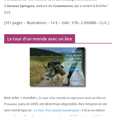
à
Vanessa Springora
, auteure du
Consentement
, qui a ouvert la brèche.”
[
]
GP
[
101
pages – Illustrations –
14
€ –
:
978
–
2
‑
900886
–
12
‑
0
]
ISBN
Le tour d’un monde avec un âne
Best sel­ler « mon­dial »,
Le tour d’un monde en sept jours avec un âne en
Provence,
paru en
2009
, est désor­mais dis­po­nible chez Amazon en ver­
sion numé­rique
(ici :
Le Tour d’un monde (numé­rique)
–
6
€) et en édi­tion