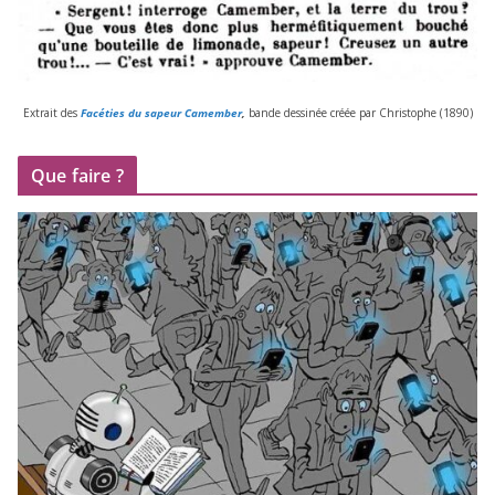
Extrait des
Facéties du sapeur Camember
,
bande des­si­née créée par Christophe (
1890
)
Que faire ?