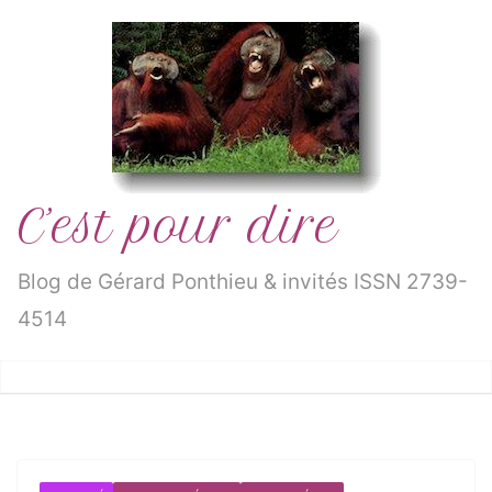
Passer
au
contenu
C’est pour dire
Blog de Gérard Ponthieu & invités ISSN 2739-
4514