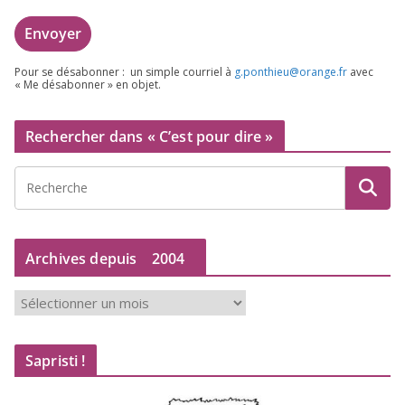
Pour se désa­bon­ner : un simple cour­riel à
g.​ponthieu@​orange.​fr
avec
« Me désa­bon­ner » en objet.
Rechercher dans « C’est pour dire »
Archives depuis
2004
A
r
c
Sapristi !
h
i