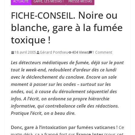
ACTUALITÉ
GAFFE, LES MÉDIAS !
PRESSE-MÉDIAS
. Noire ou
FICHE-CONSEIL
blanche, gare à la fumée
toxique !
18 avril 2005
Gérard Ponthieu
404 Views
1 Comment
Les détecteurs médiatiques de fumée, déjà sur le pont
tout le week-end, redoublent d’ardeur dès ce lundi
avec le déclenchement du conclave. Encore un sale
moment à passer sur les ondes – surtout sur les
ondes, oui, à cause du déroulement séquentiel des
infos. A l’écrit, on ordonne sa propre hiérarchie
informative, qui contrebalance celle des rédactions.
Pratique l’écrit, on a beau dire.
Donc, gare à l’intoxication par fumées vaticanes !
Ce
matin déjà, ça a frappé fort sur
France Inter
(sous cet