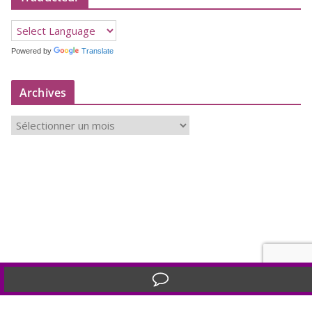
Powered by
Translate
Archives
A
r
c
h
i
v
e
s
Translate »