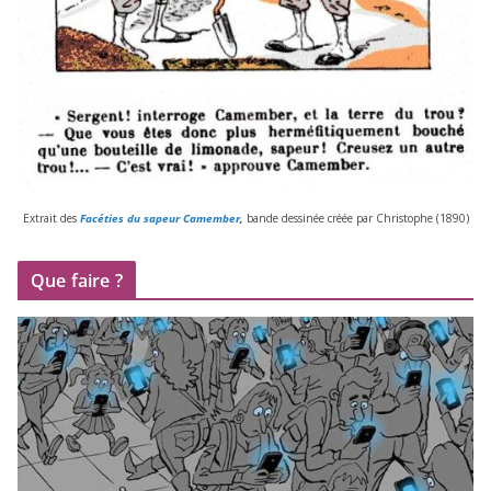
Extrait des
Facéties du sapeur Camember
,
bande des­si­née créée par Christophe (
1890
)
Que faire ?