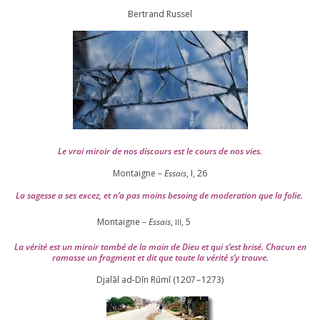
Ber­trand Russel
Le vrai miroir de nos dis­cours est le cours de nos vies.
Montaigne –
Essais
, I,
26
La sagesse a ses excez, et n’a pas moins besoing de mode­ra­tion que la folie.
Montaigne –
Essais
,
,
5
III
La véri­té est un miroir tom­bé de la main de Dieu et qui s’est bri­sé. Chacun en
ramasse un frag­ment et dit que toute la véri­té s’y trouve.
Djalāl ad-Dīn Rūmī (
1207
–
1273
)