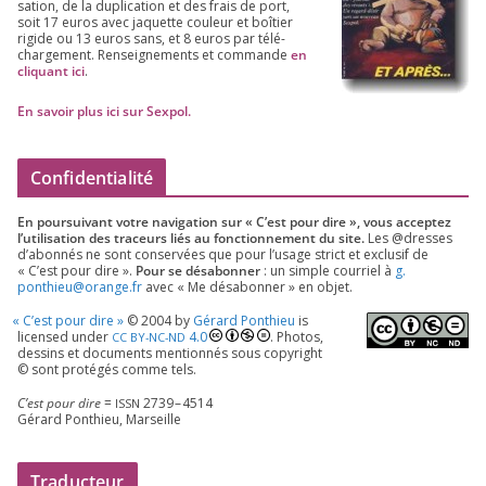
sa­tion, de la dupli­ca­tion et des frais de port,
soit
17
euros avec jaquette cou­leur et boî­tier
rigide ou
13
euros sans, et
8
euros par télé­
char­ge­ment. Ren­sei­gne­ments et com­mande
en
cli­quant ici
.
En savoir plus ici sur Sexpol
.
Confidentialité
En pour­sui­vant votre navi­ga­tion sur « C’est pour dire », vous accep­tez
l’utilisation des tra­ceurs liés au fonc­tion­ne­ment du site.
Les @dresses
d’a­bon­nés ne sont conser­vées que pour l’u­sage strict et exclu­sif de
« C’est pour dire ».
Pour se désa­bon­ner
: un simple cour­riel à
g.​
ponthieu@​orange.​fr
avec « Me désa­bon­ner » en objet.
«
C’est pour dire »
©
2004
by
Gérard Ponthieu
is
licen­sed under
4
.
0
. Photos,
CC
BY-NC-ND
des­sins et docu­ments men­tion­nés sous copy­right
© sont pro­té­gés comme tels.
C’est pour dire
=
2739
–
4514
ISSN
Gérard Ponthieu, Marseille
Traducteur