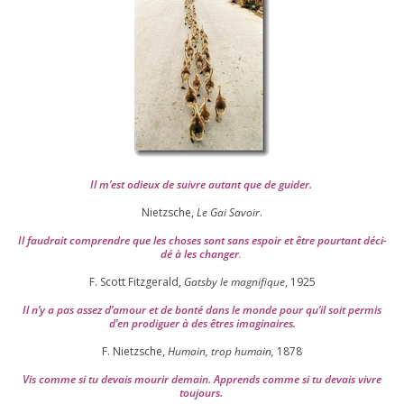
Il m’est odieux de suivre autant que de gui­der
.
Nietzsche,
Le Gai Savoir
.
Il fau­drait com­prendre que les choses sont sans espoir et être pour­tant déci­
dé à les chan­ger
.
F. Scott Fitzgerald,
Gatsby le magni­fique
,
1925
Il n’y a pas assez d’a­mour et de bon­té dans le monde pour qu’il soit per­mis
d’en pro­di­guer à des êtres imaginaires.
F. Nietzsche,
Humain, trop humain,
1878
Vis comme si tu devais mou­rir demain. Apprends comme si tu devais vivre
toujours.