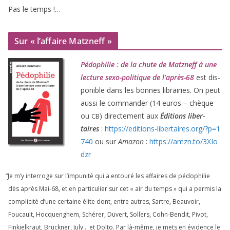
Pas le temps !…
Sur « l’affaire Matzneff »
Pédophilie : de la chute de Matzneff à une
lec­ture sexo-poli­tique de l’après-
68
est dis­
po­nible dans les bonnes librai­ries. On peut
aus­si le com­man­der (
14
euros – chèque
ou
) direc­te­ment aux
Éditions liber­
CB
taires
:
https://​edi​tions​-liber​taires​.org/​?​p​=​
1
740
ou sur
Amazon
:
https://​amzn​.to/​
3
​X​I​o​
dzr
“
Je m’y inter­roge sur l’impunité qui a entou­ré les affaires de pédo­phi­lie
dès après Mai-
68
, et en par­ti­cu­lier sur cet « air du temps » qui a per­mis la
com­pli­ci­té d’une cer­taine élite dont, entre autres, Sartre, Beauvoir,
Foucault, Hocquenghem, Schérer, Duvert, Sollers, Cohn-Bendit, Pivot,
Finkielkraut, Bruckner, July… et Dolto. Par là-même, je mets en évi­dence le