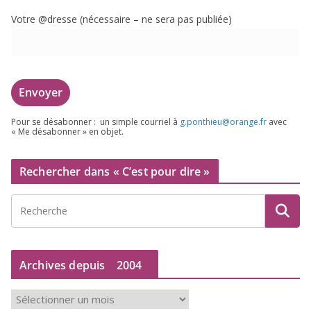
Votre @dresse (néces­saire – ne sera pas publiée)
Pour se désa­bon­ner : un simple cour­riel à
g.​ponthieu@​orange.​fr
avec
« Me désa­bon­ner » en objet.
Rechercher dans « C’est pour dire »
Archives depuis
2004
A