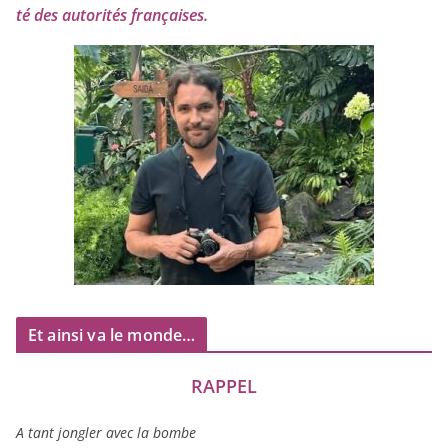
té des auto­ri­tés françaises.
Et ainsi va le monde…
RAPPEL
A tant jon­gler avec la bombe