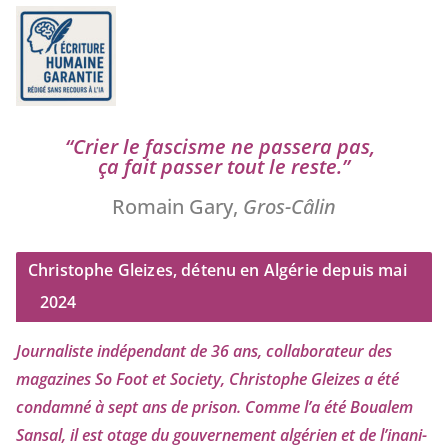
“
Crier le fas­cisme ne pas­se­ra pas,
ça fait pas­ser tout le reste.”
Romain Gary,
Gros-Câlin
Christophe Gleizes, détenu en Algérie depuis mai
2024
Journaliste indé­pen­dant de
36
ans, col­la­bo­ra­teur des
maga­zines So Foot et Society, Christophe Gleizes
a été
condam­né à sept ans de pri­son. Comme l’a été Boualem
Sansal, il est otage du gou­ver­ne­ment algé­rien et de l’i­na­ni­