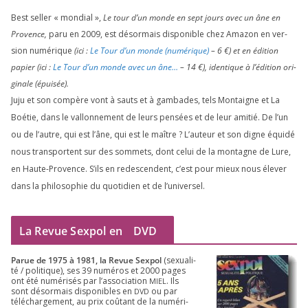
Best sel­ler « mon­dial »,
Le tour d’un monde en sept jours avec un âne en
Provence,
paru en
2009
, est désor­mais dis­po­nible chez Amazon en ver­
sion numé­rique
(ici :
Le Tour d’un monde (numé­rique)
–
6
€) et en édi­tion
papier (ici :
Le Tour d’un monde avec un âne…
–
14
€), iden­tique à l’é­di­tion ori­
gi­nale (épui­sée).
Juju et son com­père vont à sauts et à gam­bades, tels Montaigne et La
Boétie, dans le val­lon­ne­ment de leurs pen­sées et de leur ami­tié. De l’un
ou de l’autre, qui est l’âne, qui est le maître ? L’auteur et son digne équi­dé
nous trans­portent sur des som­mets, dont celui de la mon­tagne de Lure,
en Haute-Provence. S’ils en redes­cendent, c’est pour mieux nous éle­ver
dans la phi­lo­so­phie du quo­ti­dien et de l’universel.
La Revue Sexpol en
DVD
Parue de
1975
à
1981
, la Revue Sex­pol
(sexua­li­
té /​ poli­tique), ses
39
numé­ros et
2000
pages
ont été numé­ri­sés par l’as­so­cia­tion
. Ils
MIEL
sont désor­mais dis­po­nibles en
ou par
DVD
télé­char­ge­ment, au prix coû­tant de la numé­ri­