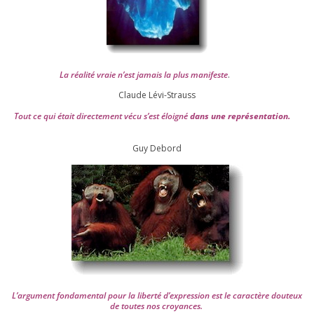
La réa­lité vraie n’est jamais la plus mani­feste
.
Claude Lévi-Strauss
Tout ce qui était direc­te­ment vécu s’est éloi­gné
dans une repré­sen­ta­tion.
Guy Debord
L’argument fon­da­men­tal pour la liber­té d’expression est le carac­tère dou­teux
de toutes nos croyances.