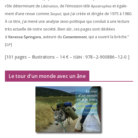
rôle déter­mi­nant de
Libération
, de l’émission télé
Apostrophes
et éga­le­
ment d’une revue comme
Sexpol
, que j’ai créée et diri­gée de
1975
à
1980
.
À ce titre, j’ai mené une ana­lyse sexo-poli­tique qui conduit à une lec­ture
très actuelle de notre socié­té. Bien sûr, ces pages sont dédiées
à
Vanessa Springora
, auteure du
Consentement
, qui a ouvert la brèche.”
[
]
GP
[
101
pages – Illustrations –
14
€ –
:
978
–
2
‑
900886
–
12
‑
0
]
ISBN
Le tour d’un monde avec un âne