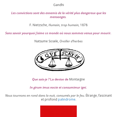
Gandhi
Les convic­tions sont des enne­mis de la véri­té plus dan­ge­reux que les
mensonges.
F. Nietzsche,
Humain, trop humain,
1878
Sans savoir pour­quoi j’aime ce monde où nous sommes venus pour mourir.
Natsume Soseki,
Oreiller d’herbes
Que sais-je ?
La devise de
Montaigne
In girum imus nocte et consu­mi­mur igni.
Nous tour­nons en rond dans la nuit, consu­més par le feu.
Étrange, fas­ci­nant
et pro­fond
palin­drome
.