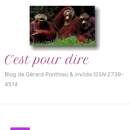
Passer
au
contenu
C’est pour dire
Blog de Gérard Ponthieu & invités ISSN 2739-
4514