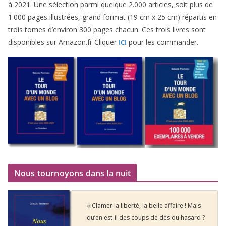
à
2021
. Une sélec­tion par­mi quelque
2
.
000
articles, soit plus de
1
.
000
pages illus­trées, grand for­mat (
19
cm x
25
cm) répar­tis en
trois tomes d’environ
300
pages cha­cun. Ces trois livres sont
dis­po­nibles sur Amazon​.fr Cliquer
pour les commander.
ICI
Nous tournoyons dans la nuit
« Clamer la liberté, la belle affaire ! Mais
qu’en est-il des coups de dés du hasard ?