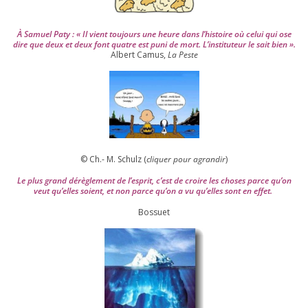
À Samuel Paty : « Il vient tou­jours une heure dans l’his­toire où celui qui ose
dire que deux et deux font quatre est puni de mort. L’instituteur le sait bien ».
Albert Camus,
La Peste
© Ch.- M. Schulz (
cli­quer pour agran­dir
)
Le plus grand dérè­gle­ment de l’es­prit, c’est de croire les choses parce qu’on
veut qu’elles soient, et non parce qu’on a vu qu’elles sont en effet.
Bossuet