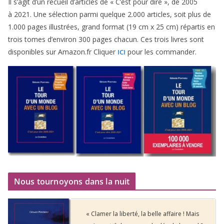
Il s’agit d’un recueil d’ar­ticles de « C’est pour dire », de
2005
à
2021
. Une sélec­tion par­mi quelque
2
.
000
articles, soit plus de
1
.
000
pages illus­trées, grand for­mat (
19
cm x
25
cm) répar­tis en
trois tomes d’environ
300
pages cha­cun. Ces trois livres sont
dis­po­nibles sur Amazon​.fr Cliquer
pour les commander.
ICI
Nous tournoyons dans la nuit
« Clamer la liberté, la belle affaire ! Mais