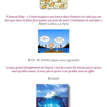
À Samuel Paty : « Il vient tou­jours une heure dans l’his­toire où celui qui ose
dire que deux et deux font quatre est puni de mort. L’instituteur le sait bien ».
Albert Camus,
La Peste
© Ch.- M. Schulz (
cli­quer pour agran­dir
)
Le plus grand dérè­gle­ment de l’es­prit, c’est de croire les choses parce qu’on
veut qu’elles soient, et non parce qu’on a vu qu’elles sont en effet.
Bossuet