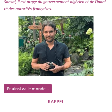
Sansal, il est otage du gou­ver­ne­ment algé­rien et de l’i­na­ni­
té des auto­ri­tés françaises.
Et ainsi va le monde…
RAPPEL