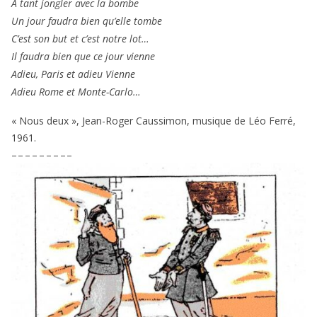
A tant jon­gler avec la bombe
Un jour fau­dra bien qu’elle tombe
C’est son but et c’est notre lot…
Il fau­dra bien que ce jour vienne
Adieu, Paris et adieu Vienne
Adieu Rome et Monte-Carlo…
« Nous deux », Jean-Roger Caussimon, musique de Léo Ferré,
1961
.
– – – – – – – – –