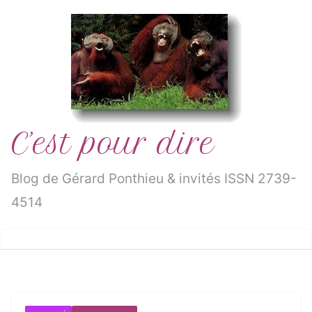
Passer
au
contenu
C’est pour dire
Blog de Gérard Ponthieu & invités ISSN 2739-
4514