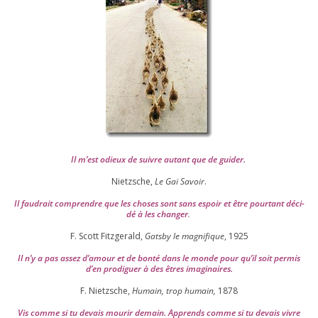
Il m’est odieux de suivre autant que de gui­der
.
Nietzsche,
Le Gai Savoir
.
Il fau­drait com­prendre que les choses sont sans espoir et être pour­tant déci­
dé à les chan­ger
.
F. Scott Fitzgerald,
Gatsby le magni­fique
,
1925
Il n’y a pas assez d’a­mour et de bon­té dans le monde pour qu’il soit per­mis
d’en pro­di­guer à des êtres imaginaires.
F. Nietzsche,
Humain, trop humain,
1878
Vis comme si tu devais mou­rir demain. Apprends comme si tu devais vivre