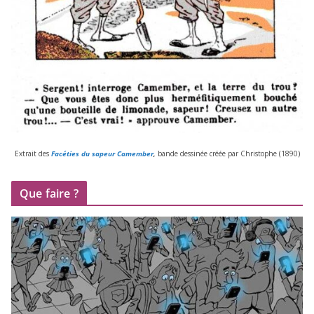
Extrait des
Facéties du sapeur Camember
,
bande des­si­née créée par Christophe (
1890
)
Que faire ?