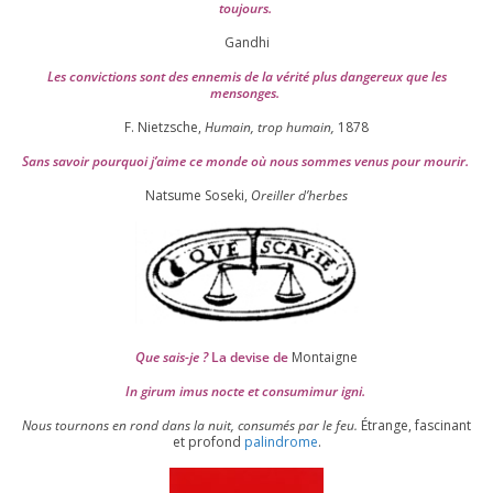
toujours.
Gandhi
Les convic­tions sont des enne­mis de la véri­té plus dan­ge­reux que les
mensonges.
F. Nietzsche,
Humain, trop humain,
1878
Sans savoir pour­quoi j’aime ce monde où nous sommes venus pour mourir.
Natsume Soseki,
Oreiller d’herbes
Que sais-je ?
La devise de
Montaigne
In girum imus nocte et consu­mi­mur igni.
Nous tour­nons en rond dans la nuit, consu­més par le feu.
Étrange, fas­ci­nant
et pro­fond
palin­drome
.