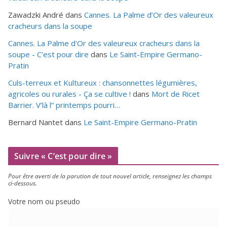
Zawadzki André
dans
Cannes. La Palme d’Or des valeureux
cracheurs dans la soupe
Cannes. La Palme d'Or des valeureux cracheurs dans la
soupe - C’est pour dire
dans
Le Saint-Empire Germano-
Pratin
Culs-terreux et Kultureux : chansonnettes légumières,
agricoles ou rurales - Ça se cultive !
dans
Mort de Ricet
Barrier. V’là l” printemps pourri…
Bernard Nantet
dans
Le Saint-Empire Germano-Pratin
Suivre « C’est pour dire »
Pour être aver­ti de la paru­tion de tout nou­vel article, ren­sei­gnez les champs
ci-dessous.
Votre nom ou pseudo