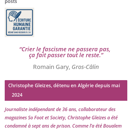
posts
“
Crier le fas­cisme ne pas­se­ra pas,
ça fait pas­ser tout le reste.”
Romain Gary,
Gros-Câlin
Christophe Gleizes, détenu en Algérie depuis mai
2024
Journaliste indé­pen­dant de
36
ans, col­la­bo­ra­teur des
maga­zines So Foot et Society, Christophe Gleizes
a été
condam­né à sept ans de pri­son. Comme l’a été Boualem