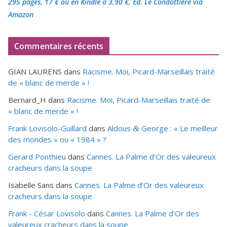
295 pages, 17 €
ou en Kindle à 3,90 €
, Éd. Le Condottiere via
Amazon
Commentaires récents
GIAN LAURENS
dans
Racisme. Moi, Picard-Marseillais traité
de « blanc de merde » !
Bernard_H
dans
Racisme. Moi, Picard-Marseillais traité de
« blanc de merde » !
Frank Lovisolo-Guillard
dans
Aldous
George : « Le meilleur
&
des mondes » ou «
1984
» ?
Gerard Ponthieu
dans
Cannes. La Palme d’Or des valeureux
cracheurs dans la soupe
Isabelle Sans
dans
Cannes. La Palme d’Or des valeureux
cracheurs dans la soupe
Frank - César Lovisolo
dans
Cannes. La Palme d’Or des
valeureux cracheurs dans la soupe