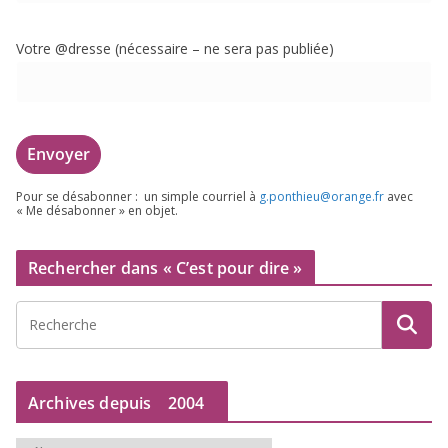
Votre @dresse (néces­saire – ne sera pas publiée)
Pour se désa­bon­ner : un simple cour­riel à
g.​ponthieu@​orange.​fr
avec
« Me désa­bon­ner » en objet.
Rechercher dans « C’est pour dire »
Archives depuis
2004