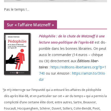
Pas le temps !…
Sur « l’affaire Matzneff »
Pédophilie : de la chute de Matzneff à une
lec­ture sexo-poli­tique de l’après-
68
est dis­
po­nible dans les bonnes librai­ries. On peut
aus­si le com­man­der (
14
euros – chèque
ou
) direc­te­ment aux
Éditions liber­
CB
taires
:
https://​edi​tions​-liber​taires​.org/​?​p​=​
1
740
ou sur
Amazon
:
https://​amzn​.to/​
3
​X​I​o​
dzr
“
Je m’y inter­roge sur l’impunité qui a entou­ré les affaires de pédo­phi­lie
dès après Mai-
68
, et en par­ti­cu­lier sur cet « air du temps » qui a per­mis la
com­pli­ci­té d’une cer­taine élite dont, entre autres, Sartre, Beauvoir,
Foucault, Hocquenghem, Schérer, Duvert, Sollers, Cohn-Bendit, Pivot,