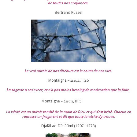
de toutes nos croyances.
Ber­trand Russel
Le vrai miroir de nos dis­cours est le cours de nos vies.
Montaigne –
Essais
, I,
26
La sagesse a ses excez, et n’a pas moins besoing de mode­ra­tion que la folie.
Montaigne –
Essais
,
,
5
III
La véri­té est un miroir tom­bé de la main de Dieu et qui s’est bri­sé. Chacun en
ramasse un frag­ment et dit que toute la véri­té s’y trouve.
Djalāl ad-Dīn Rūmī (
1207
–
1273
)