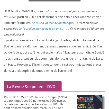
Best sel­ler « mon­dial »,
Le tour d’un monde en sept jours avec un âne en
Provence,
paru en
2009
, est désor­mais dis­po­nible chez Amazon en ver­
sion numé­rique
(ici :
Le Tour d’un monde (numé­rique)
–
6
€) et en édi­tion
papier (ici :
Le Tour d’un monde avec un âne…
–
14
€), iden­tique à l’é­di­tion ori­
gi­nale (épui­sée).
Juju et son com­père vont à sauts et à gam­bades, tels Montaigne et La
Boétie, dans le val­lon­ne­ment de leurs pen­sées et de leur ami­tié. De l’un
ou de l’autre, qui est l’âne, qui est le maître ? L’auteur et son digne équi­dé
nous trans­portent sur des som­mets, dont celui de la mon­tagne de Lure,
en Haute-Provence. S’ils en redes­cendent, c’est pour mieux nous éle­ver
dans la phi­lo­so­phie du quo­ti­dien et de l’universel.
La Revue Sexpol en
DVD
Parue de
1975
à
1981
, la Revue Sex­pol
(sexua­li­
té /​ poli­tique), ses
39
numé­ros et
2000
pages
ont été numé­ri­sés par l’as­so­cia­tion
. Ils
MIEL
sont désor­mais dis­po­nibles en
ou par
DVD