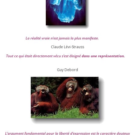
La réa­lité vraie n’est jamais la plus mani­feste
.
Claude Lévi-Strauss
Tout ce qui était direc­te­ment vécu s’est éloi­gné
dans une repré­sen­ta­tion.
Guy Debord
L’argument fon­da­men­tal pour la liber­té d’expression est le carac­tère dou­teux