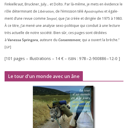
Finkielkraut, Bruckner, July… et Dolto. Par là-même, je mets en évi­dence le
rôle déter­mi­nant de
Libération
, de l’émission télé
Apostrophes
et éga­le­
ment d’une revue comme
Sexpol
, que j’ai créée et diri­gée de
1975
à
1980
.
À ce titre, j’ai mené une ana­lyse sexo-poli­tique qui conduit à une lec­ture
très actuelle de notre socié­té. Bien sûr, ces pages sont dédiées
à
Vanessa Springora
, auteure du
Consentement
, qui a ouvert la brèche.”
[
]
GP
[
101
pages – Illustrations –
14
€ –
:
978
–
2
‑
900886
–
12
‑
0
]
ISBN
Le tour d’un monde avec un âne