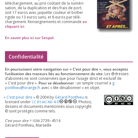
télé­char­ge­ment, au prix coû­tant de la numé­ri­
sa­tion, de la dupli­ca­tion et des frais de port,
soit
17
euros avec jaquette cou­leur et boî­tier
rigide ou
13
euros sans, et
8
euros par télé­
char­ge­ment. Ren­sei­gne­ments et com­mande
en
cli­quant ici
.
En savoir plus ici sur Sexpol
.
Confidentialité
En pour­sui­vant votre navi­ga­tion sur « C’est pour dire », vous accep­tez
l’utilisation des tra­ceurs liés au fonc­tion­ne­ment du site.
Les @dresses
d’a­bon­nés ne sont conser­vées que pour l’u­sage strict et exclu­sif de
« C’est pour dire ».
Pour se désa­bon­ner
: un simple cour­riel à
g.​
ponthieu@​orange.​fr
avec « Me désa­bon­ner » en objet.
«
C’est pour dire »
©
2004
by
Gérard Ponthieu
is
licen­sed under
4
.
0
. Photos,
CC
BY-NC-ND
des­sins et docu­ments men­tion­nés sous copy­right
© sont pro­té­gés comme tels.
C’est pour dire
=
2739
–
4514
ISSN
Gérard Ponthieu, Marseille