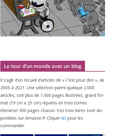
Le tour d’un monde avec un blog
Il s’agit d’un recueil d’ar­ticles de « C’est pour dire », de
2005
à
2021
. Une sélec­tion par­mi quelque
2
.
000
articles, soit plus de
1
.
000
pages illus­trées, grand for­
mat (
19
cm x
25
cm) répar­tis en trois tomes
d’environ
300
pages cha­cun. Ces trois livres sont dis­
po­nibles sur Amazon​.fr Cliquer
pour les
ICI
commander.