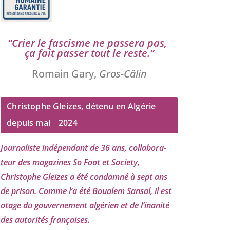
“
Crier le fas­cisme ne pas­se­ra pas,
ça fait pas­ser tout le reste.”
Romain Gary,
Gros-Câlin
Christophe Gleizes, détenu en Algérie
depuis mai
2024
Journaliste indé­pen­dant de
36
ans, col­la­bo­ra­
teur des maga­zines So Foot et Society,
Christophe Gleizes
a été condam­né à sept ans
de pri­son. Comme l’a été Boualem Sansal, il est
otage du gou­ver­ne­ment algé­rien et de l’i­na­ni­té
des auto­ri­tés françaises.