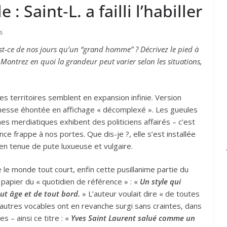
: Saint‑L. a failli l’habiller
s
t-ce de nos jours qu’un “grand homme” ? Décrivez le pied à
 Montrez en quoi la grandeur peut varier selon les situations,
 les territoires semblent en expansion infinie. Version
a richesse éhontée en affichage « décomplexé ». Les gueules
es merdiatiques exhibent des politiciens affairés – c’est
nce frappe à nos portes. Que dis-je ?, elle s’est installée
n tenue de pute luxueuse et vulgaire.
le monde tout court, enfin cette pusillanime partie du
 papier du « quotidien de référence » : «
Un style qui
t âge et de tout bord.
» L’auteur voulait dire « de toutes
’autres vocables ont en revanche surgi sans craintes, dans
s – ainsi ce titre : «
Yves Saint Laurent salué comme un