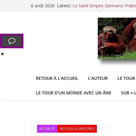
Passer
6 août 2026
Latest:
Le Saint-Empire Germano-Prati
au
Racisme. Moi, Picard-Marseillais 
contenu
Aldous
George : « Le meilleu
&
«
Le patriarcat », bouc émissaire
Cannes. La Palme d’Or des vale
RETOUR À L’ACCUEIL
L’AUTEUR
LE TOUR
LE TOUR D’UN MONDE AVEC UN ÂNE
SUR « 
ACTUALITÉ
NOTULES & GRIFFURES