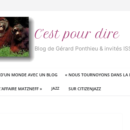
n
traité de « blanc de merde » !
r des mondes » ou «
1984
» ?
 des féministes idéologiques
ureux cracheurs dans la soupe
C’est pour dire
Blog de Gérard Ponthieu & invités 
 D’UN MONDE AVEC UN BLOG
«
NOUS TOURNOYONS DANS LA N
L’AFFAIRE MATZNEFF »
JAZZ
SUR CITIZENJAZZ