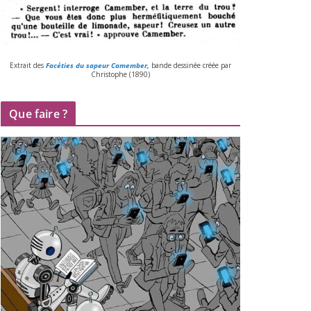
Extrait des
Facéties du sapeur Camember
,
bande des­si­née créée par
Christophe (
1890
)
Que faire ?