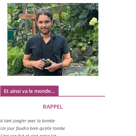
Et ainsi va le monde…
RAPPEL
A tant jon­gler avec la bombe
Un jour fau­dra bien qu’elle tombe
C’est son but et c’est notre lot…