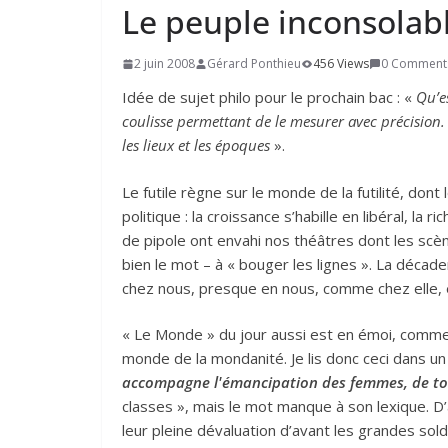
Le peuple inconsolable 
2 juin 2008
Gérard Ponthieu
456 Views
0 Comment
Idée de sujet philo pour le prochain bac : «
Qu’es
coulisse permettant de le mesurer avec précision.
les lieux et les époques
».
Le futile règne sur le monde de la futilité, dont
politique : la croissance s’habille en libéral, l
de pipole ont envahi nos théâtres dont les scèn
bien le mot – à « bouger les lignes ». La décade
chez nous, presque en nous, comme chez elle, e
« Le Monde » du jour aussi est en émoi, comme 
monde de la mondanité. Je lis donc ceci dans un
accompagne l'émancipation des femmes, de tou
classes », mais le mot manque à son lexique. D
leur pleine dévaluation d’avant les grandes solde