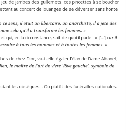
 jeu de jambes des guillemets, ces pincettes à se boucher
ttant au concert de louanges de se déverser sans honte
n ce sens, il était un libertaire, un anarchiste, il a jeté des
omme cela qu'il a transformé les femmes.
»
ui, en la circonstance, sait de quoi il parle : « […] c
ar il
cessaire à tous les hommes et à toutes les femmes.
»
s de chez Dior, va-t-elle égaler l’élan de Dame Albanel,
ien, le maître de l'art de vivre 'Rive gauche', symbole de
dant les obsèques… Ou plutôt des funérailles nationales.