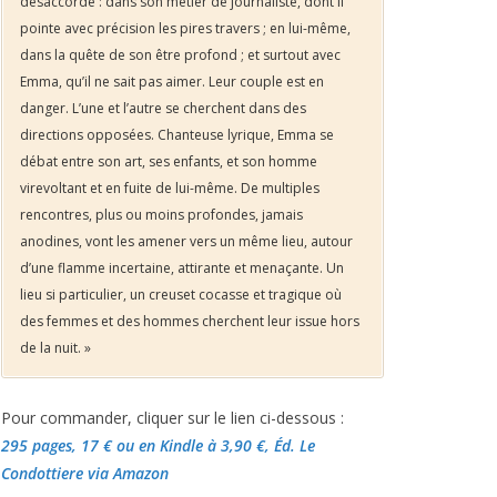
désaccordé : dans son métier de journaliste, dont il
pointe avec précision les pires travers ; en lui-même,
dans la quête de son être profond ; et surtout avec
Emma, qu’il ne sait pas aimer. Leur couple est en
danger. L’une et l’autre se cherchent dans des
directions opposées. Chanteuse lyrique, Emma se
débat entre son art, ses enfants, et son homme
virevoltant et en fuite de lui-même. De multiples
rencontres, plus ou moins profondes, jamais
anodines, vont les amener vers un même lieu, autour
d’une flamme incertaine, attirante et menaçante. Un
lieu si particulier, un creuset cocasse et tragique où
des femmes et des hommes cherchent leur issue hors
de la nuit. »
Pour commander, cliquer sur le lien ci-dessous :
295 pages, 17 €
ou en Kindle à 3,90 €
, Éd. Le
Condottiere via Amazon