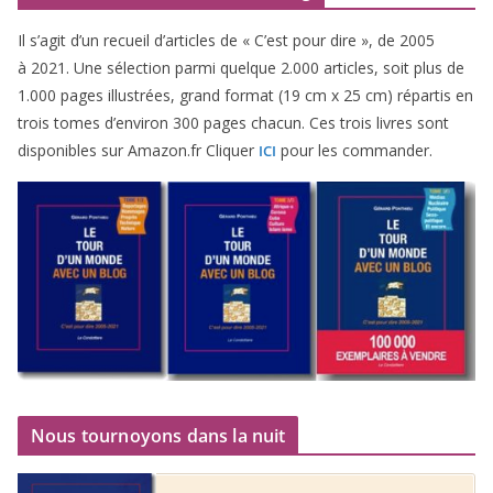
Il s’agit d’un recueil d’ar­ticles de « C’est pour dire », de
2005
à
2021
. Une sélec­tion par­mi quelque
2
.
000
articles, soit plus de
1
.
000
pages illus­trées, grand for­mat (
19
cm x
25
cm) répar­tis en
trois tomes d’environ
300
pages cha­cun. Ces trois livres sont
dis­po­nibles sur Amazon​.fr Cliquer
pour les commander.
ICI
Nous tournoyons dans la nuit