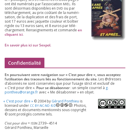
ont été numé­ri­sés par l’as­so­cia­tion
. Ils
MIEL
sont désor­mais dis­po­nibles en
ou par
DVD
télé­char­ge­ment, au prix coû­tant de la numé­ri­
sa­tion, de la dupli­ca­tion et des frais de port,
soit
17
euros avec jaquette cou­leur et boî­tier
rigide ou
13
euros sans, et
8
euros par télé­
char­ge­ment. Ren­sei­gne­ments et com­mande
en
cli­quant ici
.
En savoir plus ici sur Sexpol
.
Confidentialité
En pour­sui­vant votre navi­ga­tion sur « C’est pour dire », vous accep­tez
l’utilisation des tra­ceurs liés au fonc­tion­ne­ment du site.
Les @dresses
d’a­bon­nés ne sont conser­vées que pour l’u­sage strict et exclu­sif de
« C’est pour dire ».
Pour se désa­bon­ner
: un simple cour­riel à
g.​
ponthieu@​orange.​fr
avec « Me désa­bon­ner » en objet.
«
C’est pour dire »
©
2004
by
Gérard Ponthieu
is
licen­sed under
4
.
0
. Photos,
CC
BY-NC-ND
des­sins et docu­ments men­tion­nés sous copy­right
© sont pro­té­gés comme tels.
C’est pour dire
=
2739
–
4514
ISSN
Gérard Ponthieu, Marseille