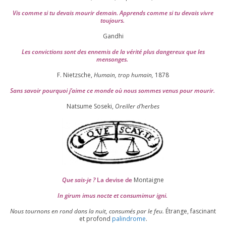
Vis comme si tu devais mou­rir demain. Apprends comme si tu devais vivre
toujours.
Gandhi
Les convic­tions sont des enne­mis de la véri­té plus dan­ge­reux que les
mensonges.
F. Nietzsche,
Humain, trop humain,
1878
Sans savoir pour­quoi j’aime ce monde où nous sommes venus pour mourir.
Natsume Soseki,
Oreiller d’herbes
Que sais-je ?
La devise de
Montaigne
In girum imus nocte et consu­mi­mur igni.
Nous tour­nons en rond dans la nuit, consu­més par le feu.
Étrange, fas­ci­nant
et pro­fond
palin­drome
.