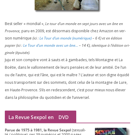
Best sel­ler « mon­dial »,
Le tour d’un monde en sept jours avec un âne en
Provence,
paru en
2009
, est désor­mais dis­po­nible chez Amazon en ver­
sion numé­rique
(ici :
Le Tour d’un monde (numé­rique)
–
6
€) et en édi­tion
papier (ici :
Le Tour d’un monde avec un âne…
–
14
€), iden­tique à l’é­di­tion ori­
gi­nale (épui­sée).
Juju et son com­père vont à sauts et à gam­bades, tels Montaigne et La
Boétie, dans le val­lon­ne­ment de leurs pen­sées et de leur ami­tié. De l’un
ou de l’autre, qui est l’âne, qui est le maître ? L’auteur et son digne équi­dé
nous trans­portent sur des som­mets, dont celui de la mon­tagne de Lure,
en Haute-Provence. S’ils en redes­cendent, c’est pour mieux nous éle­ver
dans la phi­lo­so­phie du quo­ti­dien et de l’universel.
La Revue Sexpol en
DVD
Parue de
1975
à
1981
, la Revue Sex­pol
(sexua­li­
té /​ poli­tique), ses
39
numé­ros et
2000
pages