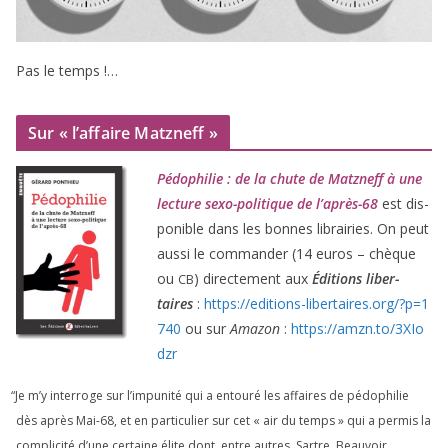
Pas le temps !…
Sur « l’affaire Matzneff »
Pédophilie : de la chute de Matzneff à une
lec­ture sexo-poli­tique de l’après-
68
est dis­
po­nible dans les bonnes librai­ries. On peut
aus­si le com­man­der (
14
euros – chèque
ou
) direc­te­ment aux
Éditions liber­
CB
taires
:
https://​edi​tions​-liber​taires​.org/​?​p​=​
1
740
ou sur
Amazon
:
https://​amzn​.to/​
3
​X​I​o​
dzr
“
Je m’y inter­roge sur l’impunité qui a entou­ré les affaires de pédo­phi­lie
dès après Mai-
68
, et en par­ti­cu­lier sur cet « air du temps » qui a per­mis la
com­pli­ci­té d’une cer­taine élite dont, entre autres, Sartre, Beauvoir,