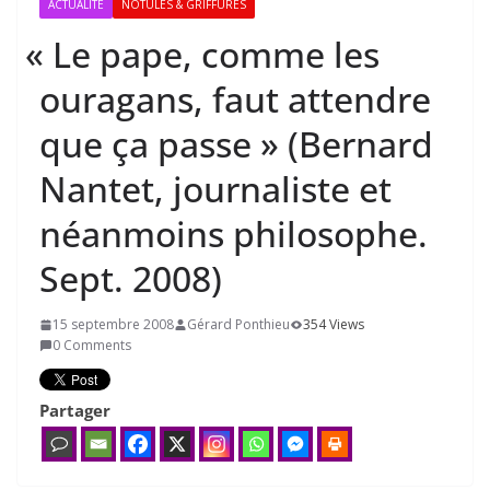
ACTUALITÉ
NOTULES & GRIFFURES
«
Le pape, comme les
ouragans, faut attendre
que ça passe » (Bernard
Nantet, journaliste et
néanmoins philosophe.
Sept.
2008
)
15 septembre 2008
Gérard Ponthieu
354 Views
0 Comments
Partager