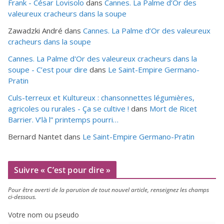
Frank - César Lovisolo
dans
Cannes. La Palme d’Or des
valeureux cracheurs dans la soupe
Zawadzki André
dans
Cannes. La Palme d’Or des valeureux
cracheurs dans la soupe
Cannes. La Palme d'Or des valeureux cracheurs dans la
soupe - C’est pour dire
dans
Le Saint-Empire Germano-
Pratin
Culs-terreux et Kultureux : chansonnettes légumières,
agricoles ou rurales - Ça se cultive !
dans
Mort de Ricet
Barrier. V’là l” printemps pourri…
Bernard Nantet
dans
Le Saint-Empire Germano-Pratin
Suivre « C’est pour dire »
Pour être aver­ti de la paru­tion de tout nou­vel article, ren­sei­gnez les champs
ci-dessous.
Votre nom ou pseudo