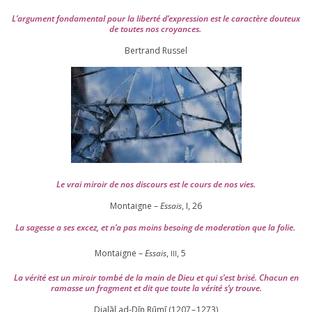
L’argument fon­da­men­tal pour la liber­té d’expression est le carac­tère dou­teux
de toutes nos croyances.
Ber­trand Russel
Le vrai miroir de nos dis­cours est le cours de nos vies.
Montaigne –
Essais
, I,
26
La sagesse a ses excez, et n’a pas moins besoing de mode­ra­tion que la folie.
Montaigne –
Essais
,
,
5
III
La véri­té est un miroir tom­bé de la main de Dieu et qui s’est bri­sé. Chacun en
ramasse un frag­ment et dit que toute la véri­té s’y trouve.
Djalāl ad-Dīn Rūmī (
1207
–
1273
)