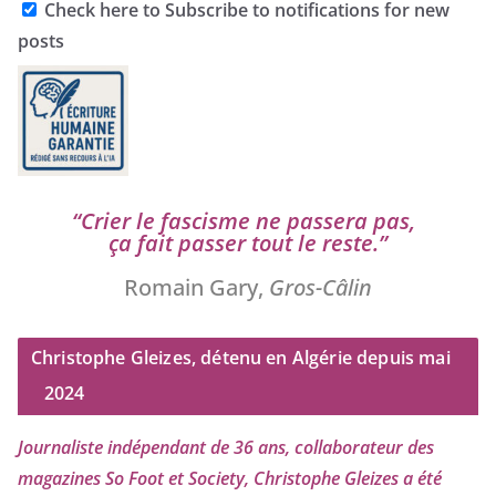
Check here to Subscribe to notifications for new
posts
“
Crier le fas­cisme ne pas­se­ra pas,
ça fait pas­ser tout le reste.”
Romain Gary,
Gros-Câlin
Christophe Gleizes, détenu en Algérie depuis mai
2024
Journaliste indé­pen­dant de
36
ans, col­la­bo­ra­teur des
maga­zines So Foot et Society, Christophe Gleizes
a été