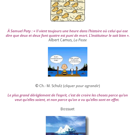
À Samuel Paty : « Il vient tou­jours une heure dans l’his­toire où celui qui ose
dire que deux et deux font quatre est puni de mort. L’instituteur le sait bien ».
Albert Camus,
La Peste
© Ch.- M. Schulz (
cli­quer pour agran­dir
)
Le plus grand dérè­gle­ment de l’es­prit, c’est de croire les choses parce qu’on
veut qu’elles soient, et non parce qu’on a vu qu’elles sont en effet.
Bossuet