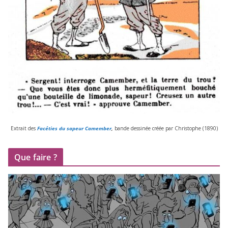
Extrait des
Facéties du sapeur Camember
,
bande des­si­née créée par Christophe (
1890
)
Que faire ?