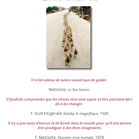
Il m’est odieux de suivre autant que de gui­der
.
Nietzsche,
Le Gai Savoir
.
Il fau­drait com­prendre que les choses sont sans espoir et être pour­tant déci­
dé à les chan­ger
.
F. Scott Fitzgerald,
Gatsby le magni­fique
,
1925
Il n’y a pas assez d’a­mour et de bon­té dans le monde pour qu’il soit per­mis
d’en pro­di­guer à des êtres imaginaires.
F. Nietzsche,
Humain, trop humain,
1878