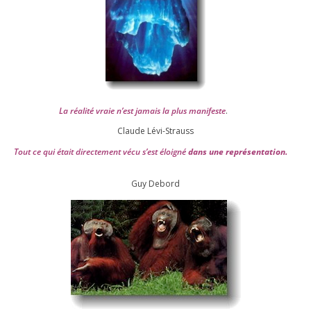
La réa­lité vraie n’est jamais la plus mani­feste
.
Claude Lévi-Strauss
Tout ce qui était direc­te­ment vécu s’est éloi­gné
dans une repré­sen­ta­tion.
Guy Debord