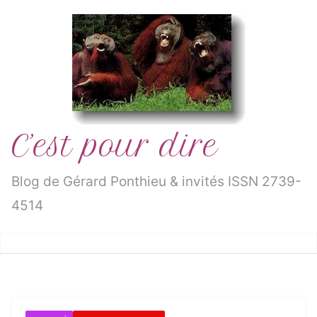
Passer
au
contenu
C’est pour dire
Blog de Gérard Ponthieu & invités ISSN 2739-
4514