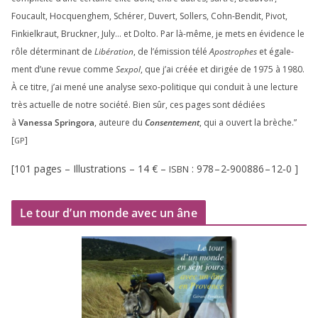
Foucault, Hocquenghem, Schérer, Duvert, Sollers, Cohn-Bendit, Pivot,
Finkielkraut, Bruckner, July… et Dolto. Par là-même, je mets en évi­dence le
rôle déter­mi­nant de
Libération
, de l’émission télé
Apostrophes
et éga­le­
ment d’une revue comme
Sexpol
, que j’ai créée et diri­gée de
1975
à
1980
.
À ce titre, j’ai mené une ana­lyse sexo-poli­tique qui conduit à une lec­ture
très actuelle de notre socié­té. Bien sûr, ces pages sont dédiées
à
Vanessa Springora
, auteure du
Consentement
, qui a ouvert la brèche.”
[
]
GP
[
101
pages – Illustrations –
14
€ –
:
978
–
2
‑
900886
–
12
‑
0
]
ISBN
Le tour d’un monde avec un âne