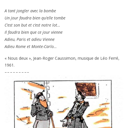
A tant jon­gler avec la bombe
Un jour fau­dra bien qu’elle tombe
C’est son but et c’est notre lot…
Il fau­dra bien que ce jour vienne
Adieu, Paris et adieu Vienne
Adieu Rome et Monte-Carlo…
« Nous deux », Jean-Roger Caussimon, musique de Léo Ferré,
1961
.
– – – – – – – – –