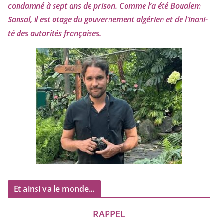
condam­né à sept ans de pri­son. Comme l’a été Boualem
Sansal, il est otage du gou­ver­ne­ment algé­rien et de l’i­na­ni­
té des auto­ri­tés françaises.
Et ainsi va le monde…
RAPPEL