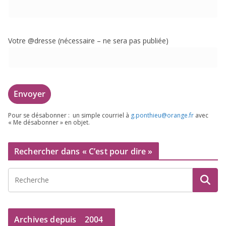
Votre @dresse (néces­saire – ne sera pas publiée)
Pour se désa­bon­ner : un simple cour­riel à
g.​ponthieu@​orange.​fr
avec
« Me désa­bon­ner » en objet.
Rechercher dans « C’est pour dire »
Archives depuis
2004