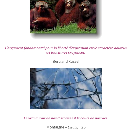
L’argument fon­da­men­tal pour la liber­té d’expression est le carac­tère dou­teux
de toutes nos croyances.
Ber­trand Russel
Le vrai miroir de nos dis­cours est le cours de nos vies.
Montaigne –
Essais
, I,
26