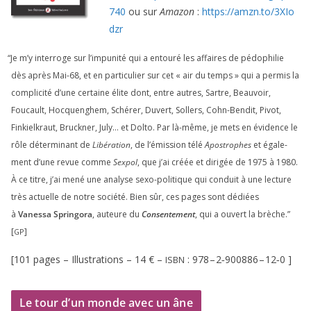
740
ou sur
Amazon
:
https://​amzn​.to/​
3
​X​I​o​
dzr
“
Je m’y inter­roge sur l’impunité qui a entou­ré les affaires de pédo­phi­lie
dès après Mai-
68
, et en par­ti­cu­lier sur cet « air du temps » qui a per­mis la
com­pli­ci­té d’une cer­taine élite dont, entre autres, Sartre, Beauvoir,
Foucault, Hocquenghem, Schérer, Duvert, Sollers, Cohn-Bendit, Pivot,
Finkielkraut, Bruckner, July… et Dolto. Par là-même, je mets en évi­dence le
rôle déter­mi­nant de
Libération
, de l’émission télé
Apostrophes
et éga­le­
ment d’une revue comme
Sexpol
, que j’ai créée et diri­gée de
1975
à
1980
.
À ce titre, j’ai mené une ana­lyse sexo-poli­tique qui conduit à une lec­ture
très actuelle de notre socié­té. Bien sûr, ces pages sont dédiées
à
Vanessa Springora
, auteure du
Consentement
, qui a ouvert la brèche.”
[
]
GP
[
101
pages – Illustrations –
14
€ –
:
978
–
2
‑
900886
–
12
‑
0
]
ISBN
Le tour d’un monde avec un âne