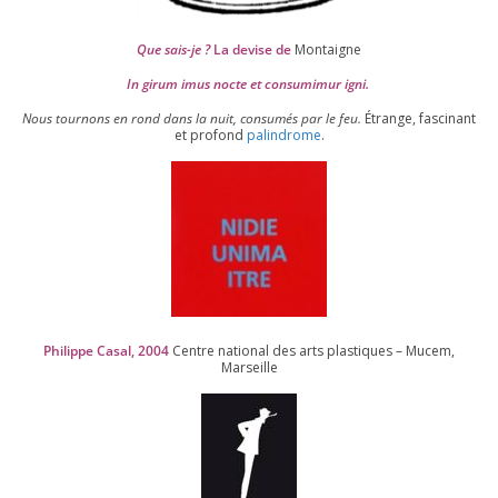
Que sais-je ?
La devise de
Montaigne
In girum imus nocte et consu­mi­mur igni.
Nous tour­nons en rond dans la nuit, consu­més par le feu.
Étrange, fas­ci­nant
et pro­fond
palin­drome
.
Philippe Casal,
2004
Centre natio­nal des arts plas­tiques – Mucem,
Marseille