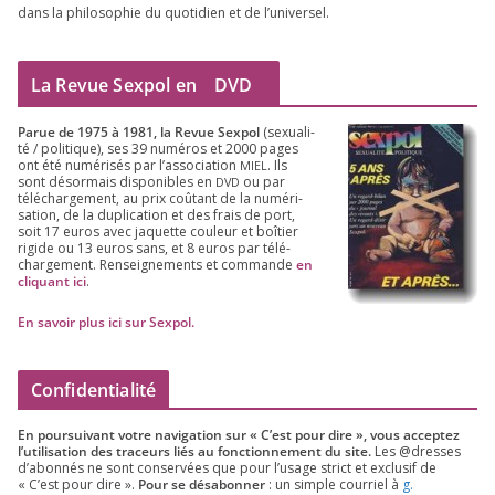
dans la phi­lo­so­phie du quo­ti­dien et de l’universel.
La Revue Sexpol en
DVD
Parue de
1975
à
1981
, la Revue Sex­pol
(sexua­li­
té /​ poli­tique), ses
39
numé­ros et
2000
pages
ont été numé­ri­sés par l’as­so­cia­tion
. Ils
MIEL
sont désor­mais dis­po­nibles en
ou par
DVD
télé­char­ge­ment, au prix coû­tant de la numé­ri­
sa­tion, de la dupli­ca­tion et des frais de port,
soit
17
euros avec jaquette cou­leur et boî­tier
rigide ou
13
euros sans, et
8
euros par télé­
char­ge­ment. Ren­sei­gne­ments et com­mande
en
cli­quant ici
.
En savoir plus ici sur Sexpol
.
Confidentialité
En pour­sui­vant votre navi­ga­tion sur « C’est pour dire », vous accep­tez
l’utilisation des tra­ceurs liés au fonc­tion­ne­ment du site.
Les @dresses
d’a­bon­nés ne sont conser­vées que pour l’u­sage strict et exclu­sif de
« C’est pour dire ».
Pour se désa­bon­ner
: un simple cour­riel à
g.​