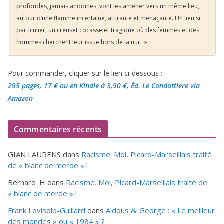
profondes, jamais anodines, vont les amener vers un même lieu,
autour d’une flamme incertaine, attirante et menaçante. Un lieu si
particulier, un creuset cocasse et tragique où des femmes et des
hommes cherchent leur issue hors de la nuit. »
Pour commander, cliquer sur le lien ci-dessous :
295 pages, 17 €
ou en Kindle à 3,90 €
, Éd. Le Condottiere via
Amazon
Commentaires récents
GIAN LAURENS
dans
Racisme. Moi, Picard-Marseillais traité
de « blanc de merde » !
Bernard_H
dans
Racisme. Moi, Picard-Marseillais traité de
« blanc de merde » !
Frank Lovisolo-Guillard
dans
Aldous
George : « Le meilleur
&
des mondes » ou «
1984
» ?