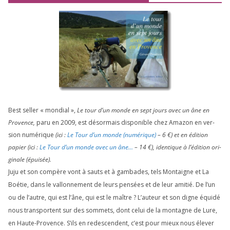
Best sel­ler « mon­dial »,
Le tour d’un monde en sept jours avec un âne en
Provence,
paru en
2009
, est désor­mais dis­po­nible chez Amazon en ver­
sion numé­rique
(ici :
Le Tour d’un monde (numé­rique)
–
6
€) et en édi­tion
papier (ici :
Le Tour d’un monde avec un âne…
–
14
€), iden­tique à l’é­di­tion ori­
gi­nale (épui­sée).
Juju et son com­père vont à sauts et à gam­bades, tels Montaigne et La
Boétie, dans le val­lon­ne­ment de leurs pen­sées et de leur ami­tié. De l’un
ou de l’autre, qui est l’âne, qui est le maître ? L’auteur et son digne équi­dé
nous trans­portent sur des som­mets, dont celui de la mon­tagne de Lure,
en Haute-Provence. S’ils en redes­cendent, c’est pour mieux nous éle­ver