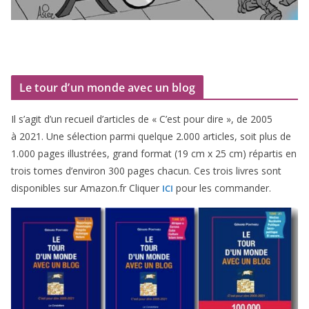
Le tour d’un monde avec un blog
Il s’agit d’un recueil d’ar­ticles de « C’est pour dire », de
2005
à
2021
. Une sélec­tion par­mi quelque
2
.
000
articles, soit plus de
1
.
000
pages illus­trées, grand for­mat (
19
cm x
25
cm) répar­tis en
trois tomes d’environ
300
pages cha­cun. Ces trois livres sont
dis­po­nibles sur Amazon​.fr Cliquer
pour les commander.
ICI