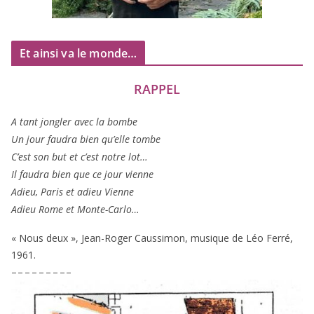
Et ainsi va le monde…
RAPPEL
A tant jon­gler avec la bombe
Un jour fau­dra bien qu’elle tombe
C’est son but et c’est notre lot…
Il fau­dra bien que ce jour vienne
Adieu, Paris et adieu Vienne
Adieu Rome et Monte-Carlo…
« Nous deux », Jean-Roger Caussimon, musique de Léo Ferré,
1961
.
– – – – – – – – –