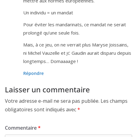
mettre aux normes européennes.
Un indi­vi­du = un mandat
Pour évi­ter les man­da­ri­nats, ce man­dat ne serait
pro­lon­gé qu’une seule fois.
Mais, à ce jeu, on ne ver­rait plus Maryse Joissains,
ni Michel Vauzelle et
Gaudin aurait dis­pa­ru depuis
JC
long­temps… Domaaaage !
Répondre
Laisser un commentaire
Votre adresse e-mail ne sera pas publiée.
Les champs
obligatoires sont indiqués avec
*
Commentaire
*