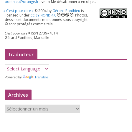
ponthieu@​orange.​fr
avec « Me désa­bon­ner » en objet.
«
C’est pour dire »
©
2004
by
Gérard Ponthieu
is
licen­sed under
4
.
0
. Photos,
CC
BY-NC-ND
des­sins et docu­ments men­tion­nés sous copy­right
© sont pro­té­gés comme tels.
C’est pour dire
=
2739
–
4514
ISSN
Gérard Ponthieu, Marseille
Traducteur
Powered by
Translate
Archives
A
r
c
h