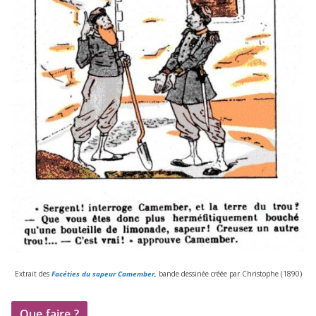
Extrait des
Facéties du sapeur Camember
,
bande des­si­née créée par Christophe (
1890
)
Que faire ?