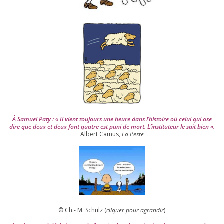
i
s
2
0
0
4
À Samuel Paty : « Il vient tou­jours une heure dans l’his­toire où celui qui ose
dire que deux et deux font quatre est puni de mort. L’instituteur le sait bien ».
Albert Camus,
La Peste
© Ch.- M. Schulz (
cli­quer pour agran­dir
)