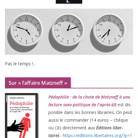
Pas le temps !…
Sur « l’affaire Matzneff »
Pédophilie : de la chute de Matzneff à une
lec­ture sexo-poli­tique de l’après-
68
est dis­
po­nible dans les bonnes librai­ries. On peut
aus­si le com­man­der (
14
euros – chèque
ou
) direc­te­ment aux
Éditions liber­
CB
taires
:
https://​edi​tions​-liber​taires​.org/​?​p​=​
1