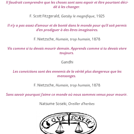
Il fau­drait com­prendre que les choses sont sans espoir et être pour­tant déci­
dé à les chan­ger
.
F. Scott Fitzgerald,
Gatsby le magni­fique
,
1925
Il n’y a pas assez d’a­mour et de bon­té dans le monde pour qu’il soit per­mis
d’en pro­di­guer à des êtres imaginaires.
F. Nietzsche,
Humain, trop humain,
1878
Vis comme si tu devais mou­rir demain. Apprends comme si tu devais vivre
toujours.
Gandhi
Les convic­tions sont des enne­mis de la véri­té plus dan­ge­reux que les
mensonges.
F. Nietzsche,
Humain, trop humain,
1878
Sans savoir pour­quoi j’aime ce monde où nous sommes venus pour mourir.
Natsume Soseki,
Oreiller d’herbes