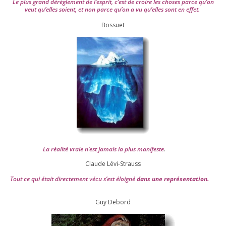
Le plus grand dérè­gle­ment de l’es­prit, c’est de croire les choses parce qu’on
veut qu’elles soient, et non parce qu’on a vu qu’elles sont en effet.
Bossuet
La réa­lité vraie n’est jamais la plus mani­feste
.
Claude Lévi-Strauss
Tout ce qui était direc­te­ment vécu s’est éloi­gné
dans une repré­sen­ta­tion.
Guy Debord