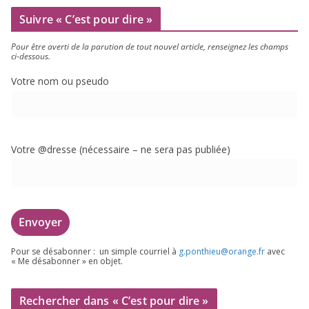
Suivre « C’est pour dire »
Pour être aver­ti de la paru­tion de tout nou­vel article, ren­sei­gnez les champs
ci-dessous.
Votre nom ou pseudo
Votre @dresse (néces­saire – ne sera pas publiée)
Pour se désa­bon­ner : un simple cour­riel à
g.​ponthieu@​orange.​fr
avec
« Me désa­bon­ner » en objet.
Rechercher dans « C’est pour dire »