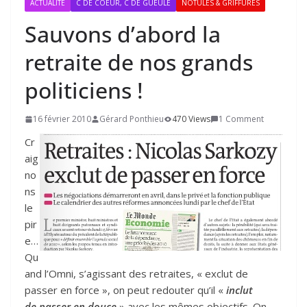
ACTUALITÉ
C DE COEUR, C DE GUEULE
NOTULES & GRIFFURES
Sauvons d’abord la
retraite de nos grands
politiciens !
16 février 2010
Gérard Ponthieu
470 Views
1 Comment
Cr
aig
no
ns
le
pir
e…
Qu
and l’Omni, s’agissant des retraites, « exclut de
passer en force », on peut redouter qu’il «
inclut
de passer en douce
» avec les mêmes objectifs. On