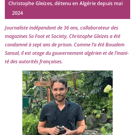
Christophe Gleizes, détenu en Algérie depuis mai
2024
Journaliste indé­pen­dant de
36
ans, col­la­bo­ra­teur des
maga­zines So Foot et Society, Christophe Gleizes
a été
condam­né à sept ans de pri­son. Comme l’a été Boualem
Sansal, il est otage du gou­ver­ne­ment algé­rien et de l’i­na­ni­
té des auto­ri­tés françaises.