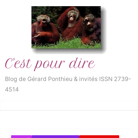
Passer
au
contenu
C’est pour dire
Blog de Gérard Ponthieu & invités ISSN 2739-
4514