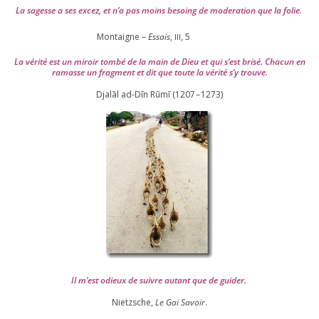
La sagesse a ses excez, et n’a pas moins besoing de mode­ra­tion que la folie.
Montaigne –
Essais
,
,
5
III
La véri­té est un miroir tom­bé de la main de Dieu et qui s’est bri­sé. Chacun en
ramasse un frag­ment et dit que toute la véri­té s’y trouve.
Djalāl ad-Dīn Rūmī (
1207
–
1273
)
Il m’est odieux de suivre autant que de gui­der
.
Nietzsche,
Le Gai Savoir
.