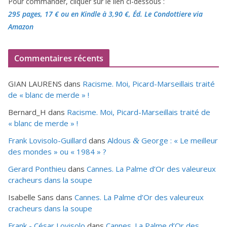
Pour commander, cliquer sur le lien ci-dessous :
295 pages, 17 €
ou en Kindle à 3,90 €
, Éd. Le Condottiere via
Amazon
Commentaires récents
GIAN LAURENS
dans
Racisme. Moi, Picard-Marseillais traité
de « blanc de merde » !
Bernard_H
dans
Racisme. Moi, Picard-Marseillais traité de
« blanc de merde » !
Frank Lovisolo-Guillard
dans
Aldous
George : « Le meilleur
&
des mondes » ou «
1984
» ?
Gerard Ponthieu
dans
Cannes. La Palme d’Or des valeureux
cracheurs dans la soupe
Isabelle Sans
dans
Cannes. La Palme d’Or des valeureux
cracheurs dans la soupe
Frank - César Lovisolo
dans
Cannes. La Palme d’Or des