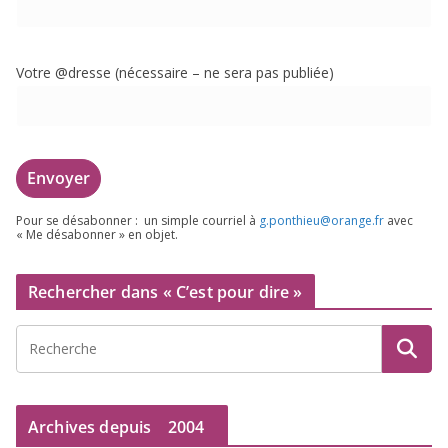
Votre @dresse (néces­saire – ne sera pas publiée)
Pour se désa­bon­ner : un simple cour­riel à
g.​ponthieu@​orange.​fr
avec
« Me désa­bon­ner » en objet.
Rechercher dans « C’est pour dire »
Archives depuis
2004