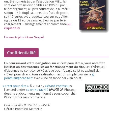
ont été numé­ri­sés par l’as­so­cia­tion
. Ils
MIEL
sont désor­mais dis­po­nibles en
ou par
DVD
télé­char­ge­ment, au prix coû­tant de la numé­ri­
sa­tion, de la dupli­ca­tion et des frais de port,
soit
17
euros avec jaquette cou­leur et boî­tier
rigide ou
13
euros sans, et
8
euros par télé­
char­ge­ment. Ren­sei­gne­ments et com­mande
en
cli­quant ici
.
En savoir plus ici sur Sexpol
.
Confidentialité
En pour­sui­vant votre navi­ga­tion sur « C’est pour dire », vous accep­tez
l’utilisation des tra­ceurs liés au fonc­tion­ne­ment du site.
Les @dresses
d’a­bon­nés ne sont conser­vées que pour l’u­sage strict et exclu­sif de
« C’est pour dire ».
Pour se désa­bon­ner
: un simple cour­riel à
g.​
ponthieu@​orange.​fr
avec « Me désa­bon­ner » en objet.
«
C’est pour dire »
©
2004
by
Gérard Ponthieu
is
licen­sed under
4
.
0
. Photos,
CC
BY-NC-ND
des­sins et docu­ments men­tion­nés sous copy­right
© sont pro­té­gés comme tels.
C’est pour dire
=
2739
–
4514
ISSN
Gérard Ponthieu, Marseille