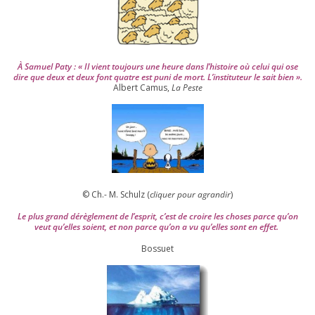
À Samuel Paty : « Il vient tou­jours une heure dans l’his­toire où celui qui ose
dire que deux et deux font quatre est puni de mort. L’instituteur le sait bien ».
Albert Camus,
La Peste
© Ch.- M. Schulz (
cli­quer pour agran­dir
)
Le plus grand dérè­gle­ment de l’es­prit, c’est de croire les choses parce qu’on
veut qu’elles soient, et non parce qu’on a vu qu’elles sont en effet.
Bossuet