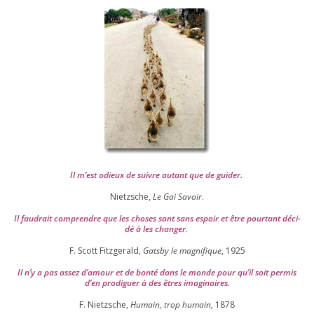
Il m’est odieux de suivre autant que de gui­der
.
Nietzsche,
Le Gai Savoir
.
Il fau­drait com­prendre que les choses sont sans espoir et être pour­tant déci­
dé à les chan­ger
.
F. Scott Fitzgerald,
Gatsby le magni­fique
,
1925
Il n’y a pas assez d’a­mour et de bon­té dans le monde pour qu’il soit per­mis
d’en pro­di­guer à des êtres imaginaires.
F. Nietzsche,
Humain, trop humain,
1878