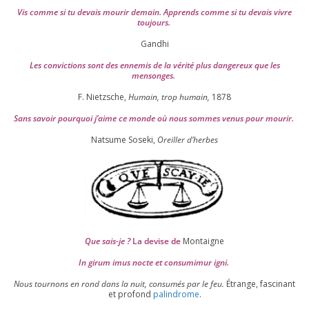
Vis comme si tu devais mou­rir demain. Apprends comme si tu devais vivre
toujours.
Gandhi
Les convic­tions sont des enne­mis de la véri­té plus dan­ge­reux que les
mensonges.
F. Nietzsche,
Humain, trop humain,
1878
Sans savoir pour­quoi j’aime ce monde où nous sommes venus pour mourir.
Natsume Soseki,
Oreiller d’herbes
Que sais-je ?
La devise de
Montaigne
In girum imus nocte et consu­mi­mur igni.
Nous tour­nons en rond dans la nuit, consu­més par le feu.
Étrange, fas­ci­nant
et pro­fond
palin­drome
.