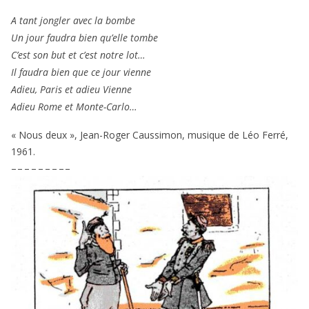
A tant jon­gler avec la bombe
Un jour fau­dra bien qu’elle tombe
C’est son but et c’est notre lot…
Il fau­dra bien que ce jour vienne
Adieu, Paris et adieu Vienne
Adieu Rome et Monte-Carlo…
« Nous deux », Jean-Roger Caussimon, musique de Léo Ferré,
1961
.
– – – – – – – – –