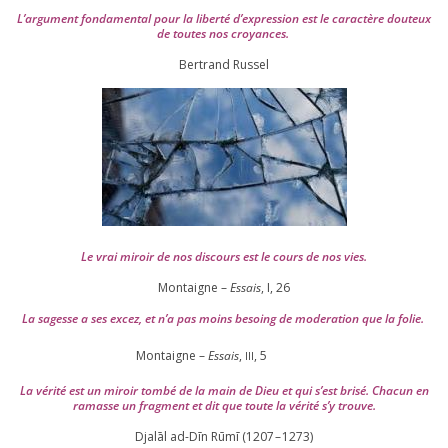
L’argument fon­da­men­tal pour la liber­té d’expression est le carac­tère dou­teux
de toutes nos croyances.
Ber­trand Russel
Le vrai miroir de nos dis­cours est le cours de nos vies.
Montaigne –
Essais
, I,
26
La sagesse a ses excez, et n’a pas moins besoing de mode­ra­tion que la folie.
Montaigne –
Essais
,
,
5
III
La véri­té est un miroir tom­bé de la main de Dieu et qui s’est bri­sé. Chacun en
ramasse un frag­ment et dit que toute la véri­té s’y trouve.
Djalāl ad-Dīn Rūmī (
1207
–
1273
)