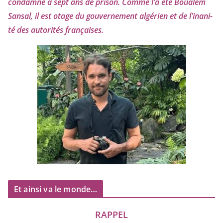
condam­né à sept ans de pri­son. Comme l’a été Boualem
Sansal, il est otage du gou­ver­ne­ment algé­rien et de l’i­na­ni­
té des auto­ri­tés françaises.
Et ainsi va le monde…
RAPPEL