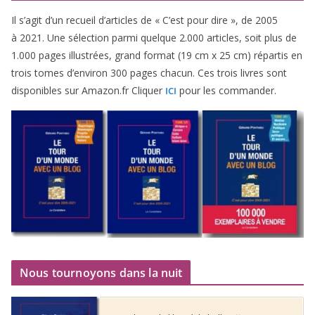
Il s’agit d’un recueil d’ar­ticles de « C’est pour dire », de
2005
à
2021
. Une sélec­tion par­mi quelque
2
.
000
articles, soit plus de
1
.
000
pages illus­trées, grand for­mat (
19
cm x
25
cm) répar­tis en
trois tomes d’environ
300
pages cha­cun. Ces trois livres sont
dis­po­nibles sur Amazon​.fr Cliquer
pour les commander.
ICI
Nous tournoyons dans la nuit