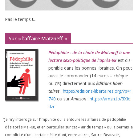
Pas le temps !…
Sur « l’affaire Matzneff »
Pédophilie : de la chute de Matzneff à une
lec­ture sexo-poli­tique de l’après-
68
est dis­
po­nible dans les bonnes librai­ries. On peut
aus­si le com­man­der (
14
euros – chèque
ou
) direc­te­ment aux
Éditions liber­
CB
taires
:
https://​edi​tions​-liber​taires​.org/​?​p​=​
1
740
ou sur
Amazon
:
https://​amzn​.to/​
3
​X​I​o​
dzr
“
Je m’y inter­roge sur l’impunité qui a entou­ré les affaires de pédo­phi­lie
dès après Mai-
68
, et en par­ti­cu­lier sur cet « air du temps » qui a per­mis la
com­pli­ci­té d’une cer­taine élite dont, entre autres, Sartre, Beauvoir,