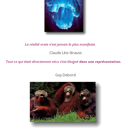
La réa­lité vraie n’est jamais la plus mani­feste
.
Claude Lévi-Strauss
Tout ce qui était direc­te­ment vécu s’est éloi­gné
dans une repré­sen­ta­tion.
Guy Debord