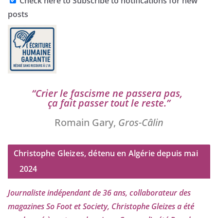
Check here to Subscribe to notifications for new
posts
“
Crier le fas­cisme ne pas­se­ra pas,
ça fait pas­ser tout le reste.”
Romain Gary,
Gros-Câlin
Christophe Gleizes, détenu en Algérie depuis mai
2024
Journaliste indé­pen­dant de
36
ans, col­la­bo­ra­teur des
maga­zines So Foot et Society, Christophe Gleizes
a été