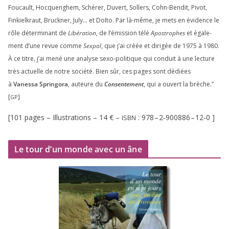
Foucault, Hocquenghem, Schérer, Duvert, Sollers, Cohn-Bendit, Pivot,
Finkielkraut, Bruckner, July… et Dolto. Par là-même, je mets en évi­dence le
rôle déter­mi­nant de
Libération
, de l’émission télé
Apostrophes
et éga­le­
ment d’une revue comme
Sexpol
, que j’ai créée et diri­gée de
1975
à
1980
.
À ce titre, j’ai mené une ana­lyse sexo-poli­tique qui conduit à une lec­ture
très actuelle de notre socié­té. Bien sûr, ces pages sont dédiées
à
Vanessa Springora
, auteure du
Consentement
, qui a ouvert la brèche.”
[
]
GP
[
101
pages – Illustrations –
14
€ –
:
978
–
2
‑
900886
–
12
‑
0
]
ISBN
Le tour d’un monde avec un âne