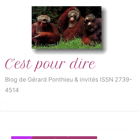
Passer
au
contenu
C’est pour dire
Blog de Gérard Ponthieu & invités ISSN 2739-
4514