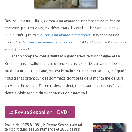
Best sel­ler « mon­dial »,
Le tour d’un monde en sept jours avec un âne en
Provence,
paru en
2009
, est désor­mais dis­po­nible chez Amazon en ver­
sion numé­rique
(ici :
Le Tour d’un monde (numé­rique)
–
6
€) et en édi­tion
papier (ici :
Le Tour d’un monde avec un âne…
–
14
€), iden­tique à l’é­di­tion ori­
gi­nale (épui­sée).
Juju et son com­père vont à sauts et à gam­bades, tels Montaigne et La
Boétie, dans le val­lon­ne­ment de leurs pen­sées et de leur ami­tié. De l’un
ou de l’autre, qui est l’âne, qui est le maître ? L’auteur et son digne équi­dé
nous trans­portent sur des som­mets, dont celui de la mon­tagne de Lure,
en Haute-Provence. S’ils en redes­cendent, c’est pour mieux nous éle­ver
dans la phi­lo­so­phie du quo­ti­dien et de l’universel.
La Revue Sexpol en
DVD
Parue de
1975
à
1981
, la Revue Sex­pol
(sexua­li­
té /​ poli­tique), ses
39
numé­ros et
2000
pages