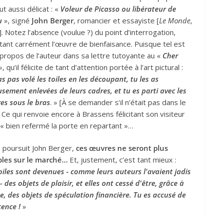
ut aussi délicat : «
Voleur de Picasso ou libérateur de
u
», signé
John Berger
, romancier et essayiste [
Le Monde
,
. Notez l’absence (voulue ?) du point d’interrogation,
tant carrément l’œuvre de bienfaisance. Puisque tel est
 propos de l’auteur dans sa lettre tutoyante au «
Cher
, qu’il félicite de tant d’attention portée à l’art pictural :
as pas volé les toiles en les découpant, tu les as
sement enlevées de leurs cadres, et tu es parti avec les
es sous le bras
. » [À se demander s’il n’était pas dans le
Ce qui renvoie encore à Brassens félicitant son visiteur
 « bien refermé la porte en repartant »…
 poursuit John Berger,
ces œuvres ne seront plus
les sur le marché…
Et, justement, c’est tant mieux :
oiles sont devenues - comme leurs auteurs l'avaient jadis
- des objets de plaisir, et elles ont cessé d'être, grâce à
e, des objets de spéculation financière. Tu es accusé de
cence !
»