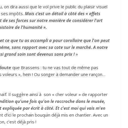
on dira aussi que le vol prive le public du plaisir visuel
c ses impôts.
Mais c’est un détail à côté des « effets
 de ses forces sur notre manière de considérer l'art
istoire de l'humanité ».
 et ce que tu as accompli a pour corollaire que l'on peut
même, sans rapport avec sa cote sur le marché. A notre
s si grand soin sont devenus sans prix !
»
doute
que Brassens : tu ne vas tout de même pas
es voleurs », hein ! Ou songer à demander une rançon…
aïf. Il suggère ainsi à son « cher voleur » de rapporter
ondition qu'une fois qu'on le raccroche dans le musée,
et expliquée par écrit à côté. Et c'est moi qui vais m'en
 d’ici le prochain bouquin déjà mis en chantier. Avec un
n, c’est déjà pris !