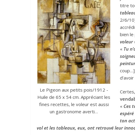
titre to
tablea
2/6/10]
accrédi
bien le
voleur
»
«
Tu n’
soigneu
peintur
coup…] 
d’avoir
Le Pigeon aux petits pois/1912 -
Certes,
Huile de 65 x 54 cm. Appréciant les
vendab
fines recettes, le voleur est aussi
«
Ces t
un gastronome averti…
espéré 
ton act
vol et les tableaux, eux, ont retrouvé leur inno