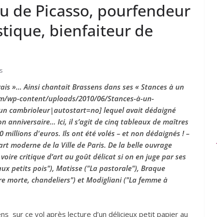
u de Picasso, pourfendeur
stique, bienfaiteur de
s
rais »… Ainsi chantait Brassens dans ses « Stances à un
com/wp-content/uploads/2010/06/Stances-à-un-
 un cambrioleur|autostart=no]
lequel avait dédaigné
son anniversaire… Ici, il s’agit de cinq tableaux de maîtres
 millions d'euros. Ils ont été volés – et non dédaignés ! –
art moderne de la Ville de Paris. De la belle ouvrage
voire critique d’art au goût délicat si on en juge par ses
aux petits pois"), Matisse ("La pastorale"), Braque
ture morte, chandeliers") et Modigliani ("La femme à
ens sur ce vol après lecture d’un délicieux petit papier au