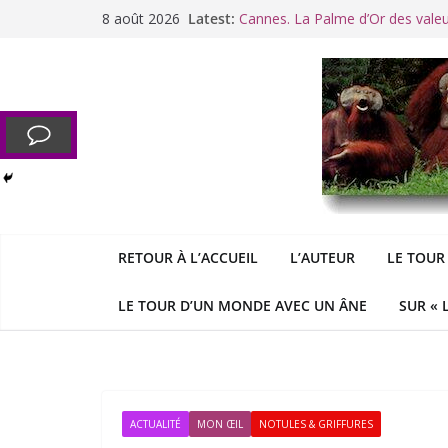
Passer
8 août 2026
Latest:
Cannes. La Palme d’Or des vale
au
Raoul Vaneigem, mort des suites
contenu
Racisme. Moi, Picard-Marseillais 
Aldous
George : « Le meilleu
&
«
Le patriarcat », bouc émissaire
RETOUR À L’ACCUEIL
L’AUTEUR
LE TOUR
LE TOUR D’UN MONDE AVEC UN ÂNE
SUR « 
ACTUALITÉ
MON ŒIL
NOTULES & GRIFFURES