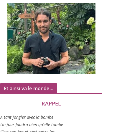
Et ainsi va le monde…
RAPPEL
A tant jon­gler avec la bombe
Un jour fau­dra bien qu’elle tombe
C’est son but et c’est notre lot…