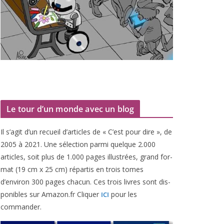
Le tour d’un monde avec un blog
Il s’agit d’un recueil d’ar­ticles de « C’est pour dire », de
2005
à
2021
. Une sélec­tion par­mi quelque
2
.
000
articles, soit plus de
1
.
000
pages illus­trées, grand for­
mat (
19
cm x
25
cm) répar­tis en trois tomes
d’environ
300
pages cha­cun. Ces trois livres sont dis­
po­nibles sur Amazon​.fr Cliquer
pour les
ICI
commander.