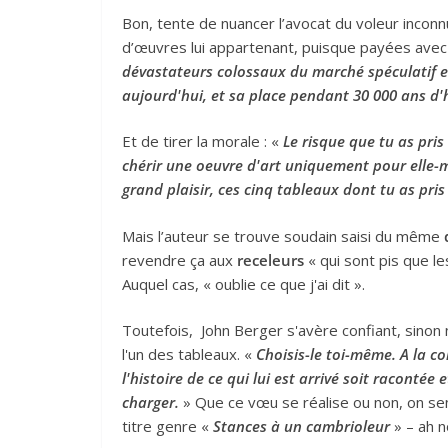
Bon, tente de nuancer l’avocat du voleur inconnu, 
d’œuvres lui appartenant, puisque payées ave
dévastateurs colossaux du marché spéculatif et
aujourd'hui, et sa place pendant 30 000 ans d'h
Et de tirer la morale : «
Le risque que tu as pris
chérir une oeuvre d'art uniquement pour elle-
grand plaisir, ces cinq tableaux dont tu as pri
Mais l’auteur se trouve soudain saisi du même
revendre ça aux
receleurs
« qui sont pis que l
Auquel cas, « oublie ce que j'ai dit ».
Toutefois, John Berger s'avère confiant, sinon n
l'un des tableaux. «
Choisis-le toi-même. A la c
l'histoire de ce qui lui est arrivé soit racontée 
charger.
» Que ce vœu se réalise ou non, on sent
titre genre «
Stances
à un cambrioleur
» – ah no