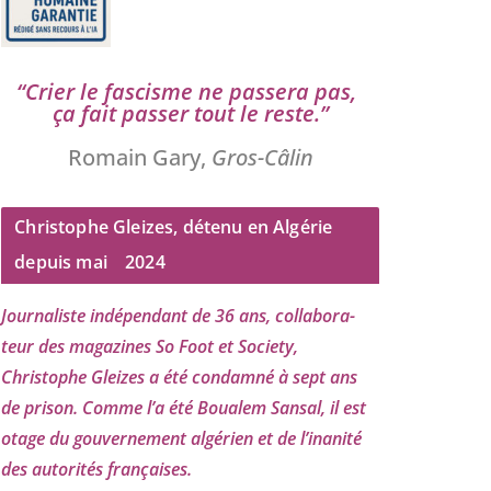
“
Crier le fas­cisme ne pas­se­ra pas,
ça fait pas­ser tout le reste.”
Romain Gary,
Gros-Câlin
Christophe Gleizes, détenu en Algérie
depuis mai
2024
Journaliste indé­pen­dant de
36
ans, col­la­bo­ra­
teur des maga­zines So Foot et Society,
Christophe Gleizes
a été condam­né à sept ans
de pri­son. Comme l’a été Boualem Sansal, il est
otage du gou­ver­ne­ment algé­rien et de l’i­na­ni­té
des auto­ri­tés françaises.