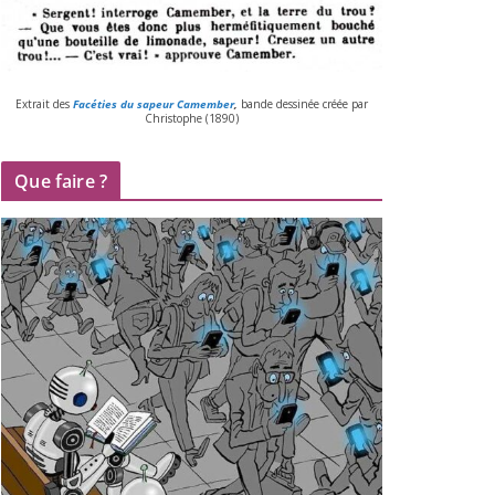
Extrait des
Facéties du sapeur Camember
,
bande des­si­née créée par
Christophe (
1890
)
Que faire ?