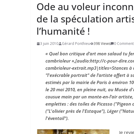
Ode au voleur inconn
de la spéculation arti
l’humanité !
3 juin 2010
Gérard Ponthieu
398 Views
0 Comment
« Quel bon critique d’art mon salaud tu fe
cambrioleur
»,[audio:http://c-pour-dire.
cambrioleur-extrait.mp3|titles=Stances à
"l'exécrable portrait" de l’artiste offert à 
estimés par la mairie de Paris à environ 100
le 20 mai 2010, en pleine nuit, au Musée d'
cousue main par un monte-en-l’air artiste, 
emplettes : des toiles de Picasso ("Pigeon 
("L'olivier près de l'Estaque"), Léger ("Na
l'éventail").
Je revi