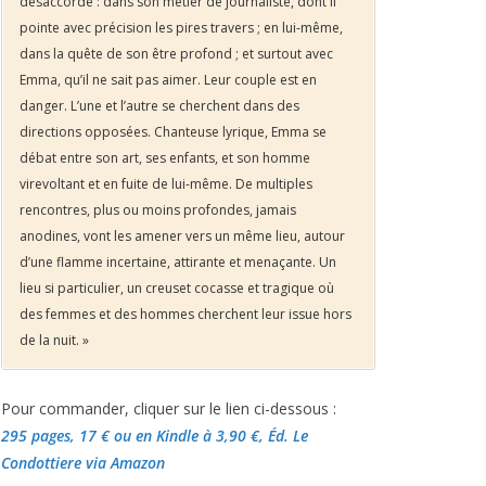
désaccordé : dans son métier de journaliste, dont il
pointe avec précision les pires travers ; en lui-même,
dans la quête de son être profond ; et surtout avec
Emma, qu’il ne sait pas aimer. Leur couple est en
danger. L’une et l’autre se cherchent dans des
directions opposées. Chanteuse lyrique, Emma se
débat entre son art, ses enfants, et son homme
virevoltant et en fuite de lui-même. De multiples
rencontres, plus ou moins profondes, jamais
anodines, vont les amener vers un même lieu, autour
d’une flamme incertaine, attirante et menaçante. Un
lieu si particulier, un creuset cocasse et tragique où
des femmes et des hommes cherchent leur issue hors
de la nuit. »
Pour commander, cliquer sur le lien ci-dessous :
295 pages, 17 €
ou en Kindle à 3,90 €
, Éd. Le
Condottiere via Amazon