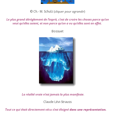
© Ch.- M. Schulz (
cli­quer pour agran­dir
)
Le plus grand dérè­gle­ment de l’es­prit, c’est de croire les choses parce qu’on
veut qu’elles soient, et non parce qu’on a vu qu’elles sont en effet.
Bossuet
La réa­lité vraie n’est jamais la plus mani­feste
.
Claude Lévi-Strauss
Tout ce qui était direc­te­ment vécu s’est éloi­gné
dans une repré­sen­ta­tion.