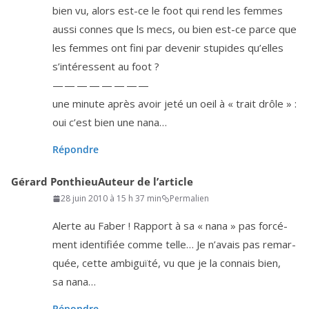
bien vu, alors est-ce le foot qui rend les femmes
aus­si connes que ls mecs, ou bien est-ce parce que
les femmes ont fini par deve­nir stu­pides qu’elles
s’in­té­ressent au foot ?
— — — — — — — —
une minute après avoir jeté un oeil à « trait drôle » :
oui c’est bien une nana…
Répondre
Gérard Ponthieu
Auteur de l’article
28 juin 2010 à 15 h 37 min
Permalien
Alerte au Faber ! Rapport à sa « nana » pas for­cé­
ment iden­ti­fiée comme telle… Je n’a­vais pas remar­
quée, cette ambi­guï­té, vu que je la connais bien,
sa nana…
Répondre