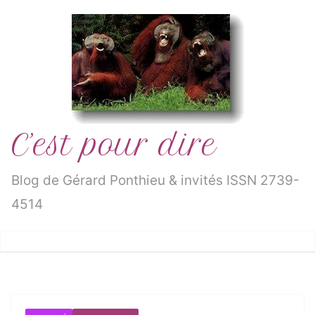
Passer
au
contenu
C’est pour dire
Blog de Gérard Ponthieu & invités ISSN 2739-
4514