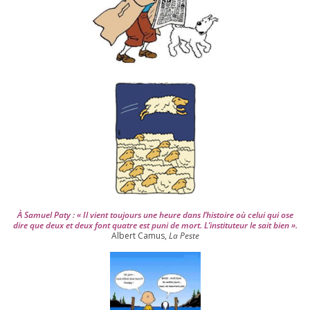
e
p
u
i
s
2
0
0
4
À Samuel Paty : « Il vient tou­jours une heure dans l’his­toire où celui qui ose
dire que deux et deux font quatre est puni de mort. L’instituteur le sait bien ».
Albert Camus,
La Peste