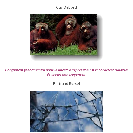
Guy Debord
L’argument fon­da­men­tal pour la liber­té d’expression est le carac­tère dou­teux
de toutes nos croyances.
Ber­trand Russel