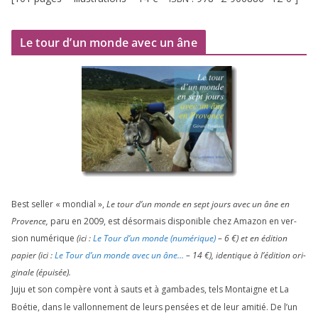
Le tour d’un monde avec un âne
Best sel­ler « mon­dial »,
Le tour d’un monde en sept jours avec un âne en
Provence,
paru en
2009
, est désor­mais dis­po­nible chez Amazon en ver­
sion numé­rique
(ici :
Le Tour d’un monde (numé­rique)
–
6
€) et en édi­tion
papier (ici :
Le Tour d’un monde avec un âne…
–
14
€), iden­tique à l’é­di­tion ori­
gi­nale (épui­sée).
Juju et son com­père vont à sauts et à gam­bades, tels Montaigne et La
Boétie, dans le val­lon­ne­ment de leurs pen­sées et de leur ami­tié. De l’un