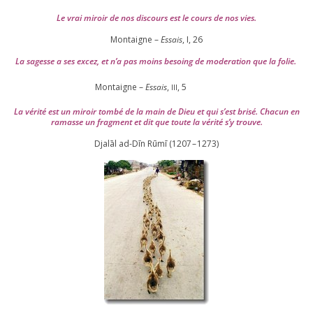
Le vrai miroir de nos dis­cours est le cours de nos vies.
Montaigne –
Essais
, I,
26
La sagesse a ses excez, et n’a pas moins besoing de mode­ra­tion que la folie.
Montaigne –
Essais
,
,
5
III
La véri­té est un miroir tom­bé de la main de Dieu et qui s’est bri­sé. Chacun en
ramasse un frag­ment et dit que toute la véri­té s’y trouve.
Djalāl ad-Dīn Rūmī (
1207
–
1273
)