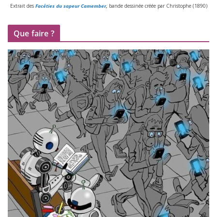
Extrait des
Facéties du sapeur Camember
,
bande des­si­née créée par Christophe (
1890
)
Que faire ?