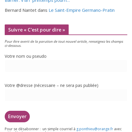
Bernard Nantet
dans
Le Saint-Empire Germano-Pratin
Suivre « C’est pour dire »
Pour être aver­ti de la paru­tion de tout nou­vel article, ren­sei­gnez les champs
ci-dessous.
Votre nom ou pseudo
Votre @dresse (néces­saire – ne sera pas publiée)
Pour se désa­bon­ner : un simple cour­riel à
g.​ponthieu@​orange.​fr
avec