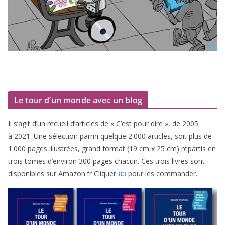
Le tour d’un monde avec un blog
Il s’agit d’un recueil d’ar­ticles de « C’est pour dire », de
2005
à
2021
. Une sélec­tion par­mi quelque
2
.
000
articles, soit plus de
1
.
000
pages illus­trées, grand for­mat (
19
cm x
25
cm) répar­tis en
trois tomes d’environ
300
pages cha­cun. Ces trois livres sont
dis­po­nibles sur Amazon​.fr Cliquer
pour les commander.
ICI