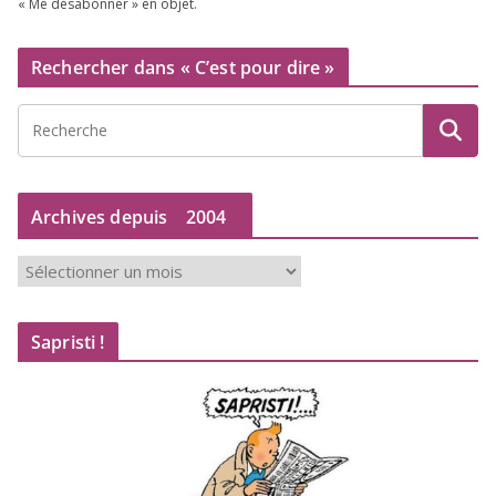
« Me désa­bon­ner » en objet.
Rechercher dans « C’est pour dire »
Archives depuis
2004
A
r
c
Sapristi !
h
i
v
e
s
d