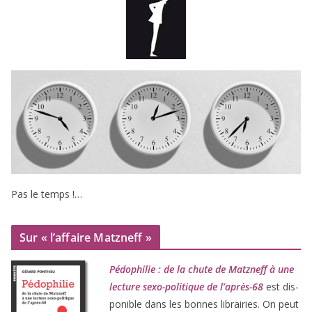
Pas le temps !…
Sur « l’affaire Matzneff »
Pédophilie : de la chute de Matzneff à une
lec­ture sexo-poli­tique de l’après-
68
est dis­
po­nible dans les bonnes librai­ries. On peut