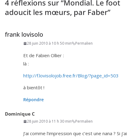
4 réflexions sur “
Mondial. Le foot
adoucit les mœurs, par Faber
”
frank lovisolo
28 juin 2010 à 10 h 50 min
Permalien
Et de Fabien Ollier :
là :
http://f.lovisolojob.free.fr/Blog/?page_id=
503
à bien­tôt !
Répondre
Dominique C
28 juin 2010 à 11 h 30 min
Permalien
J’ai comme l’im­pres­sion que c’est une nana ? Si j’ai