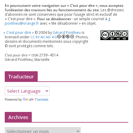
En pour­sui­vant votre navi­ga­tion sur « C’est pour dire », vous accep­tez
l’utilisation des tra­ceurs liés au fonc­tion­ne­ment du site.
Les @dresses
d’a­bon­nés ne sont conser­vées que pour l’u­sage strict et exclu­sif de
« C’est pour dire ».
Pour se désa­bon­ner
: un simple cour­riel à
g.​
ponthieu@​orange.​fr
avec « Me désa­bon­ner » en objet.
«
C’est pour dire »
©
2004
by
Gérard Ponthieu
is
licen­sed under
4
.
0
. Photos,
CC
BY-NC-ND
des­sins et docu­ments men­tion­nés sous copy­right
© sont pro­té­gés comme tels.
C’est pour dire
=
2739
–
4514
ISSN
Gérard Ponthieu, Marseille
Traducteur
Powered by
Translate
Archives
A