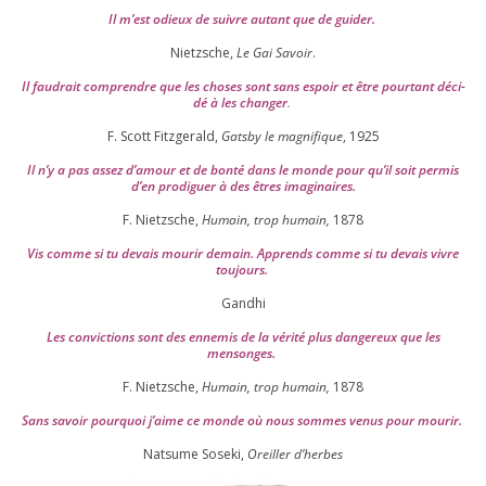
Il m’est odieux de suivre autant que de gui­der
.
Nietzsche,
Le Gai Savoir
.
Il fau­drait com­prendre que les choses sont sans espoir et être pour­tant déci­
dé à les chan­ger
.
F. Scott Fitzgerald,
Gatsby le magni­fique
,
1925
Il n’y a pas assez d’a­mour et de bon­té dans le monde pour qu’il soit per­mis
d’en pro­di­guer à des êtres imaginaires.
F. Nietzsche,
Humain, trop humain,
1878
Vis comme si tu devais mou­rir demain. Apprends comme si tu devais vivre
toujours.
Gandhi
Les convic­tions sont des enne­mis de la véri­té plus dan­ge­reux que les
mensonges.
F. Nietzsche,
Humain, trop humain,
1878
Sans savoir pour­quoi j’aime ce monde où nous sommes venus pour mourir.
Natsume Soseki,
Oreiller d’herbes