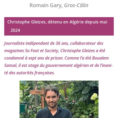
Romain Gary,
Gros-Câlin
Christophe Gleizes, détenu en Algérie depuis mai
2024
Journaliste indé­pen­dant de
36
ans, col­la­bo­ra­teur des
maga­zines So Foot et Society, Christophe Gleizes
a été
condam­né à sept ans de pri­son. Comme l’a été Boualem
Sansal, il est otage du gou­ver­ne­ment algé­rien et de l’i­na­ni­
té des auto­ri­tés françaises.