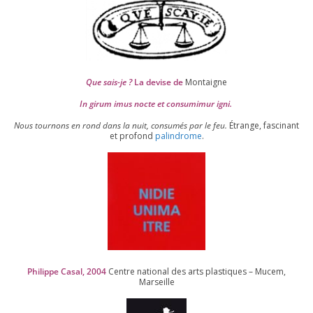
Que sais-je ?
La devise de
Montaigne
In girum imus nocte et consu­mi­mur igni.
Nous tour­nons en rond dans la nuit, consu­més par le feu.
Étrange, fas­ci­nant
et pro­fond
palin­drome
.
Philippe Casal,
2004
Centre natio­nal des arts plas­tiques – Mucem,
Marseille