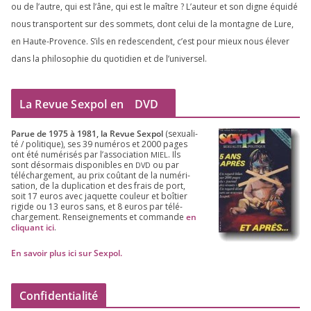
ou de l’autre, qui est l’âne, qui est le maître ? L’auteur et son digne équi­dé
nous trans­portent sur des som­mets, dont celui de la mon­tagne de Lure,
en Haute-Provence. S’ils en redes­cendent, c’est pour mieux nous éle­ver
dans la phi­lo­so­phie du quo­ti­dien et de l’universel.
La Revue Sexpol en
DVD
Parue de
1975
à
1981
, la Revue Sex­pol
(sexua­li­
té /​ poli­tique), ses
39
numé­ros et
2000
pages
ont été numé­ri­sés par l’as­so­cia­tion
. Ils
MIEL
sont désor­mais dis­po­nibles en
ou par
DVD
télé­char­ge­ment, au prix coû­tant de la numé­ri­
sa­tion, de la dupli­ca­tion et des frais de port,
soit
17
euros avec jaquette cou­leur et boî­tier
rigide ou
13
euros sans, et
8
euros par télé­
char­ge­ment. Ren­sei­gne­ments et com­mande
en
cli­quant ici
.
En savoir plus ici sur Sexpol
.
Confidentialité