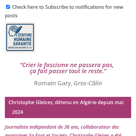
Check here to Subscribe to notifications for new
posts
“
Crier le fas­cisme ne pas­se­ra pas,
ça fait pas­ser tout le reste.”
Romain Gary,
Gros-Câlin
Christophe Gleizes, détenu en Algérie depuis mai
2024
Journaliste indé­pen­dant de
36
ans, col­la­bo­ra­teur des
maga­zines So Foot et Society, Christophe Gleizes
a été