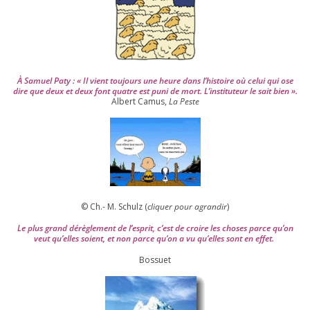
4
À Samuel Paty : « Il vient tou­jours une heure dans l’his­toire où celui qui ose
dire que deux et deux font quatre est puni de mort. L’instituteur le sait bien ».
Albert Camus,
La Peste
© Ch.- M. Schulz (
cli­quer pour agran­dir
)
Le plus grand dérè­gle­ment de l’es­prit, c’est de croire les choses parce qu’on
veut qu’elles soient, et non parce qu’on a vu qu’elles sont en effet.
Bossuet