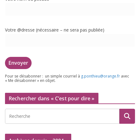
Votre @dresse (néces­saire – ne sera pas publiée)
Pour se désa­bon­ner : un simple cour­riel à
g.​ponthieu@​orange.​fr
avec
« Me désa­bon­ner » en objet.
Rechercher dans « C’est pour dire »