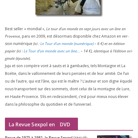
Best sel­ler « mon­dial »,
Le tour d’un monde en sept jours avec un âne en
Provence,
paru en
2009
, est désor­mais dis­po­nible chez Amazon en ver­
sion numé­rique
(ici :
Le Tour d’un monde (numé­rique)
–
6
€) et en édi­tion
papier (ici :
Le Tour d’un monde avec un âne…
–
14
€), iden­tique à l’é­di­tion ori­
gi­nale (épui­sée).
Juju et son com­père vont à sauts et à gam­bades, tels Montaigne et La
Boétie, dans le val­lon­ne­ment de leurs pen­sées et de leur ami­tié. De l’un
ou de l’autre, qui est l’âne, qui est le maître ? L’auteur et son digne équi­dé
nous trans­portent sur des som­mets, dont celui de la mon­tagne de Lure,
en Haute-Provence. S’ils en redes­cendent, c’est pour mieux nous éle­ver
dans la phi­lo­so­phie du quo­ti­dien et de l’universel.
La Revue Sexpol en
DVD
Parue de
1975
à
1981
, la Revue Sex­pol
(sexua­li­