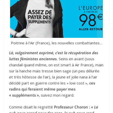
Poitrine à l'Air (France), les nouvelles combattantes…
Là, vulgairement exprimé, c’est la récupération des
luttes féministes anciennes.
Seins en avant (sous
chandail quand même, on est smart à Air France), main
sur la hanche mais tresse bien sage (un peu délurée
et très hôtesse de l’air), la jeune et jolie nana à l’air
décidé part en guerre contre les « low cost »,
ces
radins qui feraient même payer mes
« suppléments »
, suivez mon regard.
Comme disait le regretté
Professeur Choron :
« La
pub nous prend pour des cons, la pub nous rend