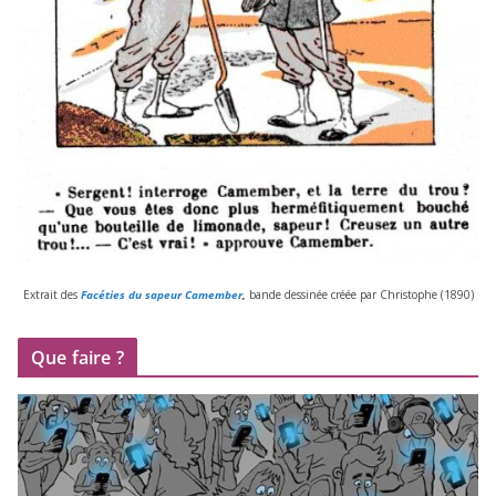
Extrait des
Facéties du sapeur Camember
,
bande des­si­née créée par Christophe (
1890
)
Que faire ?