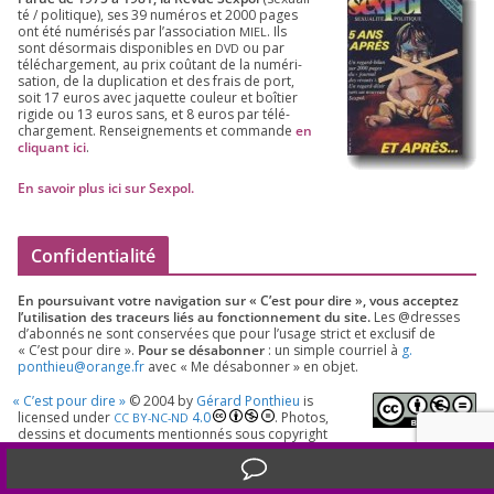
té /​ poli­tique), ses
39
numé­ros et
2000
pages
ont été numé­ri­sés par l’as­so­cia­tion
. Ils
MIEL
sont désor­mais dis­po­nibles en
ou par
DVD
télé­char­ge­ment, au prix coû­tant de la numé­ri­
sa­tion, de la dupli­ca­tion et des frais de port,
soit
17
euros avec jaquette cou­leur et boî­tier
rigide ou
13
euros sans, et
8
euros par télé­
char­ge­ment. Ren­sei­gne­ments et com­mande
en
cli­quant ici
.
En savoir plus ici sur Sexpol
.
Confidentialité
En pour­sui­vant votre navi­ga­tion sur « C’est pour dire », vous accep­tez
l’utilisation des tra­ceurs liés au fonc­tion­ne­ment du site.
Les @dresses
d’a­bon­nés ne sont conser­vées que pour l’u­sage strict et exclu­sif de
« C’est pour dire ».
Pour se désa­bon­ner
: un simple cour­riel à
g.​
ponthieu@​orange.​fr
avec « Me désa­bon­ner » en objet.
«
C’est pour dire »
©
2004
by
Gérard Ponthieu
is
licen­sed under
4
.
0
. Photos,
CC
BY-NC-ND
des­sins et docu­ments men­tion­nés sous copy­right
© sont pro­té­gés comme tels.
Translate »
C’est pour dire
=
2739
–
4514
ISSN