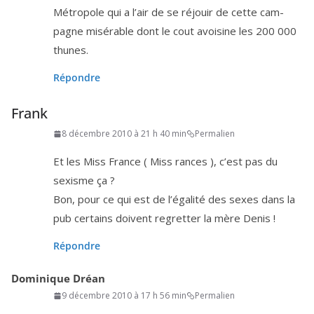
Métropole qui a l’air de se réjouir de cette cam­
pagne misé­rable dont le cout avoi­sine les
200
000
thunes.
Répondre
Frank
8 décembre 2010 à 21 h 40 min
Permalien
Et les Miss France ( Miss rances ), c’est pas du
sexisme ça ?
Bon, pour ce qui est de l’é­ga­li­té des sexes dans la
pub cer­tains doivent regret­ter la mère Denis !
Répondre
Dominique Dréan
9 décembre 2010 à 17 h 56 min
Permalien