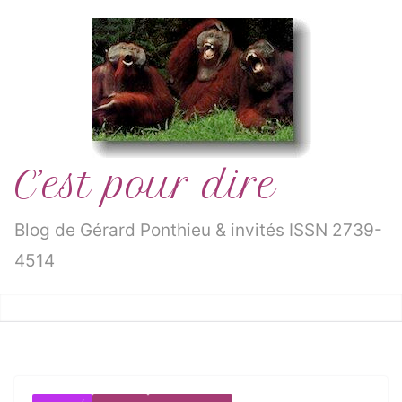
Passer
au
contenu
C’est pour dire
Blog de Gérard Ponthieu & invités ISSN 2739-
4514