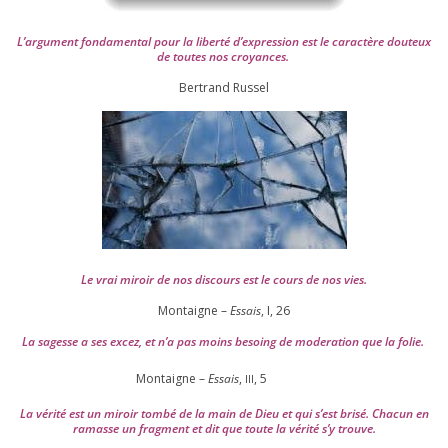
L’argument fon­da­men­tal pour la liber­té d’expression est le carac­tère dou­teux
de toutes nos croyances.
Ber­trand Russel
Le vrai miroir de nos dis­cours est le cours de nos vies.
Montaigne –
Essais
, I,
26
La sagesse a ses excez, et n’a pas moins besoing de mode­ra­tion que la folie.
Montaigne –
Essais
,
,
5
III
La véri­té est un miroir tom­bé de la main de Dieu et qui s’est bri­sé. Chacun en
ramasse un frag­ment et dit que toute la véri­té s’y trouve.