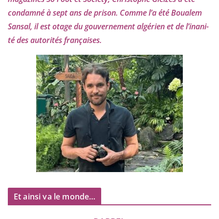
condam­né à sept ans de pri­son. Comme l’a été Boualem
Sansal, il est otage du gou­ver­ne­ment algé­rien et de l’i­na­ni­
té des auto­ri­tés françaises.
Et ainsi va le monde…