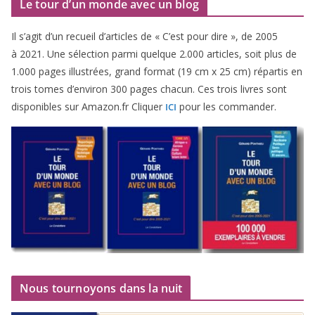
Le tour d’un monde avec un blog
Il s’agit d’un recueil d’ar­ticles de « C’est pour dire », de
2005
à
2021
. Une sélec­tion par­mi quelque
2
.
000
articles, soit plus de
1
.
000
pages illus­trées, grand for­mat (
19
cm x
25
cm) répar­tis en
trois tomes d’environ
300
pages cha­cun. Ces trois livres sont
dis­po­nibles sur Amazon​.fr Cliquer
pour les commander.
ICI
Nous tournoyons dans la nuit