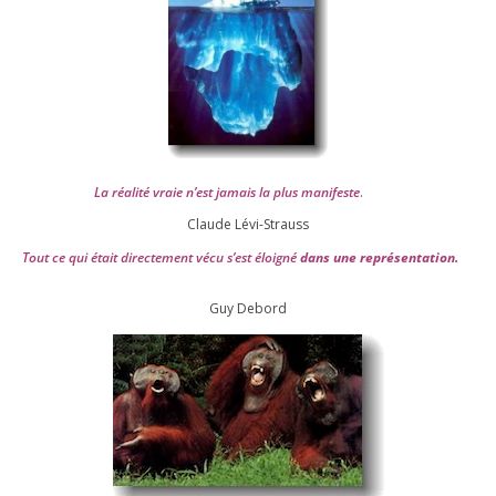
La réa­lité vraie n’est jamais la plus mani­feste
.
Claude Lévi-Strauss
Tout ce qui était direc­te­ment vécu s’est éloi­gné
dans une repré­sen­ta­tion.
Guy Debord