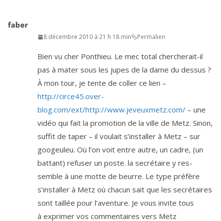
faber
8 décembre 2010 à 21 h 18 min
Permalien
Bien vu cher Ponthieu. Le mec total cher­che­rait-il
pas à mater sous les jupes de la dame du des­sus ?
À mon tour, je tente de col­ler ce lien –
http://circe
45
.over-
blog.com/ext/http://www.jeveuxmetz.com/
– une
vidéo qui fait la pro­mo­tion de la ville de Metz. Sinon,
suf­fit de taper – il vou­lait s’ins­tal­ler à Metz – sur
goo­geu­leu. Où l’on voit entre autre, un cadre, (un
bat­tant) refu­ser un poste. la secré­taire y res­
semble à une motte de beurre. Le type pré­fère
s’ins­tal­ler à Metz où cha­cun sait que les secré­taires
sont taillée pour l’a­ven­ture. Je vous invite tous
à expri­mer vos com­men­taires vers Metz