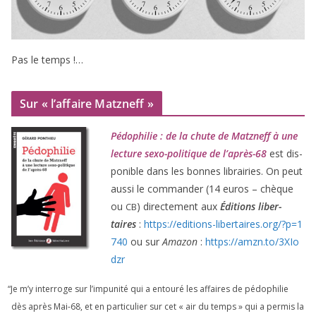
Pas le temps !…
Sur « l’affaire Matzneff »
Pédophilie : de la chute de Matzneff à une
lec­ture sexo-poli­tique de l’après-
68
est dis­
po­nible dans les bonnes librai­ries. On peut
aus­si le com­man­der (
14
euros – chèque
ou
) direc­te­ment aux
Éditions liber­
CB
taires
:
https://​edi​tions​-liber​taires​.org/​?​p​=​
1
740
ou sur
Amazon
:
https://​amzn​.to/​
3
​X​I​o​
dzr
“
Je m’y inter­roge sur l’impunité qui a entou­ré les affaires de pédo­phi­lie
dès après Mai-
68
, et en par­ti­cu­lier sur cet « air du temps » qui a per­mis la