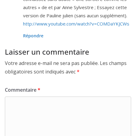
autres » de et par Anne Sylvestre ; Essayez cette
ver­sion de Pauline julien (sans aucun supplément).
http://​www​.you​tube​.com/​w​a​t​c​h​?​v​=​C​O​M​D​a​Y​K​J​CWs
Répondre
Laisser un commentaire
Votre adresse e-mail ne sera pas publiée.
Les champs
obligatoires sont indiqués avec
*
Commentaire
*