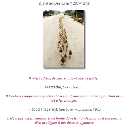
Djalāl ad-Dīn Rūmī (
1207
–
1273
)
Il m’est odieux de suivre autant que de gui­der
.
Nietzsche,
Le Gai Savoir
.
Il fau­drait com­prendre que les choses sont sans espoir et être pour­tant déci­
dé à les chan­ger
.
F. Scott Fitzgerald,
Gatsby le magni­fique
,
1925
Il n’y a pas assez d’a­mour et de bon­té dans le monde pour qu’il soit per­mis
d’en pro­di­guer à des êtres imaginaires.