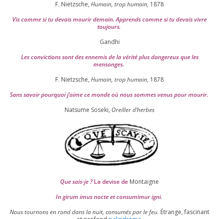
F. Nietzsche,
Humain, trop humain,
1878
Vis comme si tu devais mou­rir demain. Apprends comme si tu devais vivre
toujours.
Gandhi
Les convic­tions sont des enne­mis de la véri­té plus dan­ge­reux que les
mensonges.
F. Nietzsche,
Humain, trop humain,
1878
Sans savoir pour­quoi j’aime ce monde où nous sommes venus pour mourir.
Natsume Soseki,
Oreiller d’herbes
Que sais-je ?
La devise de
Montaigne
In girum imus nocte et consu­mi­mur igni.
Nous tour­nons en rond dans la nuit, consu­més par le feu.
Étrange, fas­ci­nant