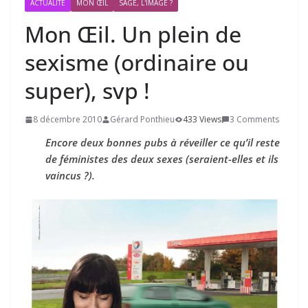
ACTUALITÉ
MON ŒIL
SAGE, L'IMAGE ?
Mon Œil. Un plein de
sexisme (ordinaire ou
super), svp !
8 décembre 2010
Gérard Ponthieu
433 Views
3 Comments
Encore deux bonnes pubs à réveiller ce qu’il reste
de féministes des deux sexes (seraient-elles et ils
vaincus ?).