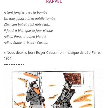
RAPPEL
A tant jon­gler avec la bombe
Un jour fau­dra bien qu’elle tombe
C’est son but et c’est notre lot…
Il fau­dra bien que ce jour vienne
Adieu, Paris et adieu Vienne
Adieu Rome et Monte-Carlo…
« Nous deux », Jean-Roger Caussimon, musique de Léo Ferré,
1961
.
– – – – – – – – –