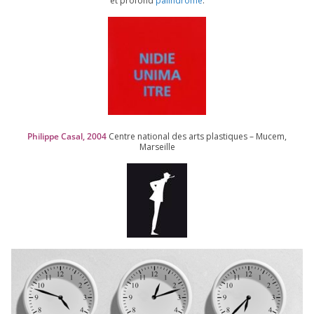
et pro­fond
palin­drome
.
Philippe Casal,
2004
Centre natio­nal des arts plas­tiques – Mucem,
Marseille