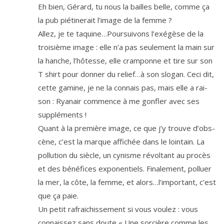
Eh bien, Gérard, tu nous la bailles belle, comme ça
la pub pié­ti­ne­rait l’i­mage de la femme ?
Allez, je te taquine…Poursuivons l’exé­gèse de la
troi­sième image : elle n’a pas seule­ment la main sur
la hanche, l’hô­tesse, elle cram­ponne et tire sur son
T shirt pour don­ner du relief…à son slo­gan. Ceci dit,
cette gamine, je ne la connais pas, mais elle a rai­
son : Ryanair com­mence à me gon­fler avec ses
suppléments !
Quant à la pre­mière image, ce que j’y trouve d’obs­
cène, c’est la marque affi­chée dans le loin­tain. La
pol­lu­tion du siècle, un cynisme révol­tant au pro­cès
et des béné­fices expo­nen­tiels. Finalement, pol­luer
la mer, la côte, la femme, et alors…l’important, c’est
que ça paie.
Un petit rafrai­chis­se­ment si vous vou­lez : vous
connais­sez sans doute « Une sor­cière comme les