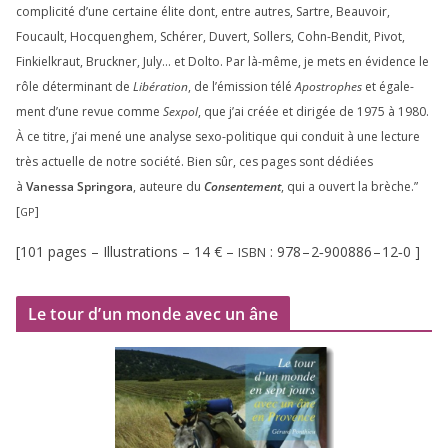
com­pli­ci­té d’une cer­taine élite dont, entre autres, Sartre, Beauvoir,
Foucault, Hocquenghem, Schérer, Duvert, Sollers, Cohn-Bendit, Pivot,
Finkielkraut, Bruckner, July… et Dolto. Par là-même, je mets en évi­dence le
rôle déter­mi­nant de
Libération
, de l’émission télé
Apostrophes
et éga­le­
ment d’une revue comme
Sexpol
, que j’ai créée et diri­gée de
1975
à
1980
.
À ce titre, j’ai mené une ana­lyse sexo-poli­tique qui conduit à une lec­ture
très actuelle de notre socié­té. Bien sûr, ces pages sont dédiées
à
Vanessa Springora
, auteure du
Consentement
, qui a ouvert la brèche.”
[
]
GP
[
101
pages – Illustrations –
14
€ –
:
978
–
2
‑
900886
–
12
‑
0
]
ISBN
Le tour d’un monde avec un âne