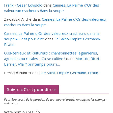
Frank - César Lovisolo
dans
Cannes. La Palme d’Or des
valeureux cracheurs dans la soupe
Zawadzki André
dans
Cannes. La Palme d’Or des valeureux
cracheurs dans la soupe
Cannes. La Palme d'Or des valeureux cracheurs dans la
soupe - C’est pour dire
dans
Le Saint-Empire Germano-
Pratin
Culs-terreux et Kultureux : chansonnettes légumières,
agricoles ou rurales - Ça se cultive !
dans
Mort de Ricet
Barrier. V’là l” printemps pourri…
Bernard Nantet
dans
Le Saint-Empire Germano-Pratin
Suivre « C’est pour dire »
Pour être aver­ti de la paru­tion de tout nou­vel article, ren­sei­gnez les champs
ci-dessous.
Votre nom ou pseudo