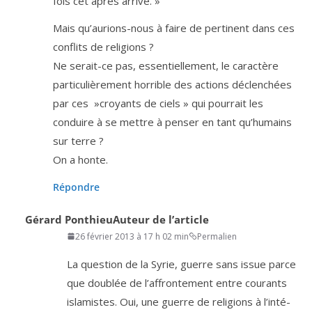
fois cet après arrive. »
Mais qu’au­rions-nous à faire de per­ti­nent dans ces
conflits de religions ?
Ne serait-ce pas, essen­tiel­le­ment, le carac­tère
par­ti­cu­liè­re­ment hor­rible des actions déclen­chées
par ces »croyants de ciels » qui pour­rait les
conduire à se mettre à pen­ser en tant qu’­hu­mains
sur terre ?
On a honte.
Répondre
Gérard Ponthieu
Auteur de l’article
26 février 2013 à 17 h 02 min
Permalien
La ques­tion de la Syrie, guerre sans issue parce
que dou­blée de l’af­fron­te­ment entre cou­rants
isla­mistes. Oui, une guerre de reli­gions à l’in­té­