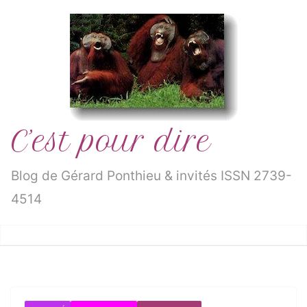
Passer
au
contenu
C’est pour dire
Blog de Gérard Ponthieu & invités ISSN 2739-
4514