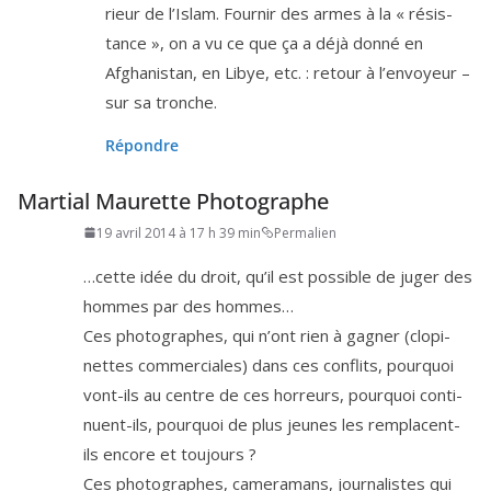
rieur de l’Islam. Fournir des armes à la « résis­
tance », on a vu ce que ça a déjà don­né en
Afghanistan, en Libye, etc. : retour à l’en­voyeur –
sur sa tronche.
Répondre
Martial Maurette Photographe
19 avril 2014 à 17 h 39 min
Permalien
…cette idée du droit, qu’il est pos­sible de juger des
hommes par des hommes…
Ces pho­to­graphes, qui n’ont rien à gagner (clo­pi­
nettes com­mer­ciales) dans ces conflits, pour­quoi
vont-ils au centre de ces hor­reurs, pour­quoi conti­
nuent-ils, pour­quoi de plus jeunes les rem­placent-
ils encore et toujours ?
Ces pho­to­graphes, came­ra­mans, jour­na­listes qui