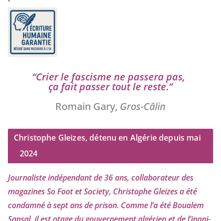
“
Crier le fas­cisme ne pas­se­ra pas,
ça fait pas­ser tout le reste.”
Romain Gary,
Gros-Câlin
Christophe Gleizes, détenu en Algérie depuis mai
2024
Journaliste indé­pen­dant de
36
ans, col­la­bo­ra­teur des
maga­zines So Foot et Society, Christophe Gleizes
a été
condam­né à sept ans de pri­son. Comme l’a été Boualem
Sansal, il est otage du gou­ver­ne­ment algé­rien et de l’i­na­ni­