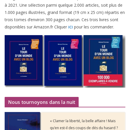
à
2021
. Une sélec­tion par­mi quelque
2
.
000
articles, soit plus de
1
.
000
pages illus­trées, grand for­mat (
19
cm x
25
cm) répar­tis en
trois tomes d’environ
300
pages cha­cun. Ces trois livres sont
dis­po­nibles sur Amazon​.fr Cliquer
pour les commander.
ICI
Nous tournoyons dans la nuit
« Clamer la liberté, la belle affaire ! Mais
qu’en est-il des coups de dés du hasard ?