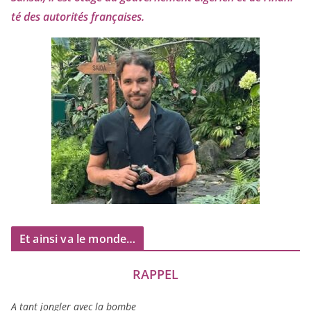
té des auto­ri­tés françaises.
Et ainsi va le monde…
RAPPEL
A tant jon­gler avec la bombe