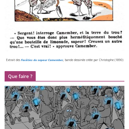
Extrait des
Facéties du sapeur Camember
,
bande des­si­née créée par Christophe (
1890
)
Que faire ?