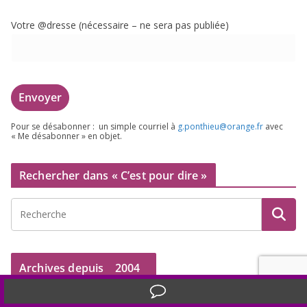
Votre @dresse (néces­saire – ne sera pas publiée)
Pour se désa­bon­ner : un simple cour­riel à
g.​ponthieu@​orange.​fr
avec
« Me désa­bon­ner » en objet.
Rechercher dans « C’est pour dire »
Archives depuis
2004
Translate »
A