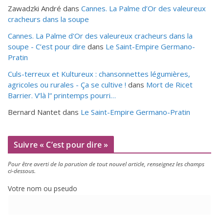
Zawadzki André
dans
Cannes. La Palme d’Or des valeureux
cracheurs dans la soupe
Cannes. La Palme d'Or des valeureux cracheurs dans la
soupe - C’est pour dire
dans
Le Saint-Empire Germano-
Pratin
Culs-terreux et Kultureux : chansonnettes légumières,
agricoles ou rurales - Ça se cultive !
dans
Mort de Ricet
Barrier. V’là l” printemps pourri…
Bernard Nantet
dans
Le Saint-Empire Germano-Pratin
Suivre « C’est pour dire »
Pour être aver­ti de la paru­tion de tout nou­vel article, ren­sei­gnez les champs
ci-dessous.
Votre nom ou pseudo