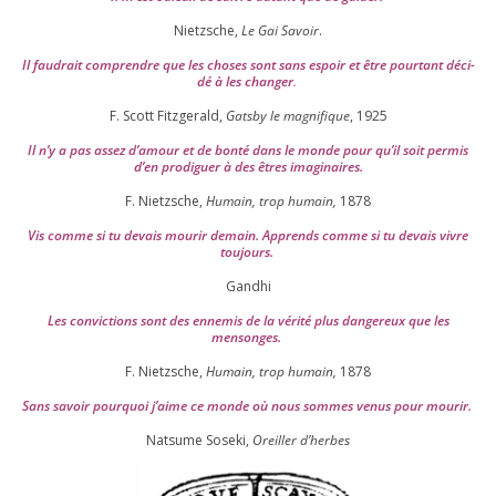
Nietzsche,
Le Gai Savoir
.
Il fau­drait com­prendre que les choses sont sans espoir et être pour­tant déci­
dé à les chan­ger
.
F. Scott Fitzgerald,
Gatsby le magni­fique
,
1925
Il n’y a pas assez d’a­mour et de bon­té dans le monde pour qu’il soit per­mis
d’en pro­di­guer à des êtres imaginaires.
F. Nietzsche,
Humain, trop humain,
1878
Vis comme si tu devais mou­rir demain. Apprends comme si tu devais vivre
toujours.
Gandhi
Les convic­tions sont des enne­mis de la véri­té plus dan­ge­reux que les
mensonges.
F. Nietzsche,
Humain, trop humain,
1878
Sans savoir pour­quoi j’aime ce monde où nous sommes venus pour mourir.
Natsume Soseki,
Oreiller d’herbes