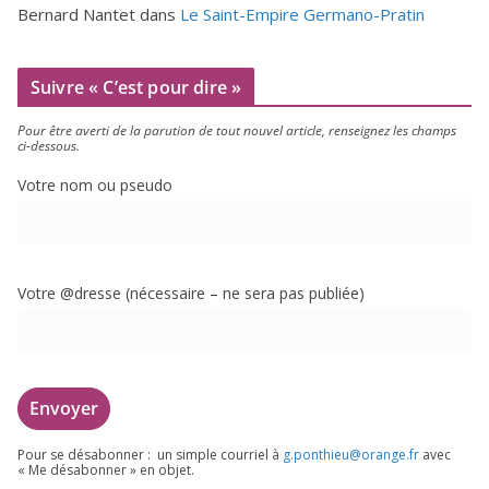
Bernard Nantet
dans
Le Saint-Empire Germano-Pratin
Suivre « C’est pour dire »
Pour être aver­ti de la paru­tion de tout nou­vel article, ren­sei­gnez les champs
ci-dessous.
Votre nom ou pseudo
Votre @dresse (néces­saire – ne sera pas publiée)
Pour se désa­bon­ner : un simple cour­riel à
g.​ponthieu@​orange.​fr
avec
« Me désa­bon­ner » en objet.