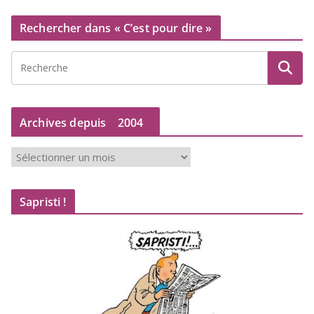
Rechercher dans « C’est pour dire »
Archives depuis
2004
A
r
c
Sapristi !
h
i
v
e
s
d
e