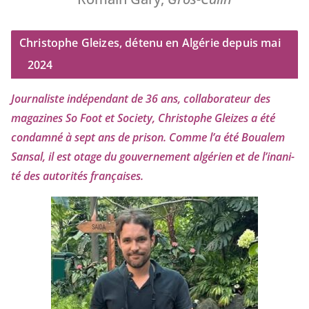
Christophe Gleizes, détenu en Algérie depuis mai
2024
Journaliste indé­pen­dant de
36
ans, col­la­bo­ra­teur des
maga­zines So Foot et Society, Christophe Gleizes
a été
condam­né à sept ans de pri­son. Comme l’a été Boualem
Sansal, il est otage du gou­ver­ne­ment algé­rien et de l’i­na­ni­
té des auto­ri­tés françaises.