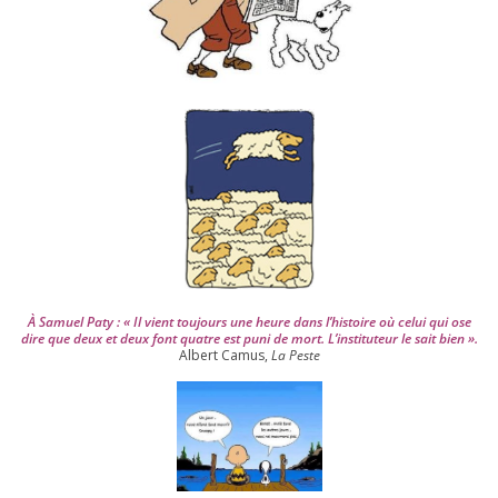
p
u
i
s
2
0
0
4
À Samuel Paty : « Il vient tou­jours une heure dans l’his­toire où celui qui ose
dire que deux et deux font quatre est puni de mort. L’instituteur le sait bien ».
Albert Camus,
La Peste