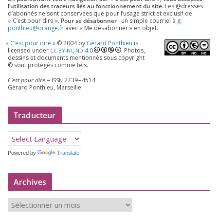
l’utilisation des tra­ceurs liés au fonc­tion­ne­ment du site.
Les @dresses
d’a­bon­nés ne sont conser­vées que pour l’u­sage strict et exclu­sif de
« C’est pour dire ».
Pour se désa­bon­ner
: un simple cour­riel à
g.​
ponthieu@​orange.​fr
avec « Me désa­bon­ner » en objet.
«
C’est pour dire »
©
2004
by
Gérard Ponthieu
is
licen­sed under
4
.
0
. Photos,
CC
BY-NC-ND
des­sins et docu­ments men­tion­nés sous copy­right
© sont pro­té­gés comme tels.
C’est pour dire
=
2739
–
4514
ISSN
Gérard Ponthieu, Marseille
Traducteur
Powered by
Translate
Archives
A
r