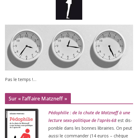
Pas le temps !…
Sur « l’affaire Matzneff »
Pédophilie : de la chute de Matzneff à une
lec­ture sexo-poli­tique de l’après-
68
est dis­
po­nible dans les bonnes librai­ries. On peut
aus­si le com­man­der (
14
euros – chèque