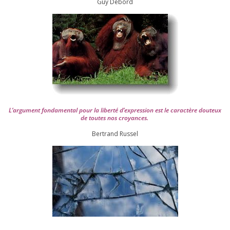
Guy Debord
L’argument fon­da­men­tal pour la liber­té d’expression est le carac­tère dou­teux
de toutes nos croyances.
Ber­trand Russel