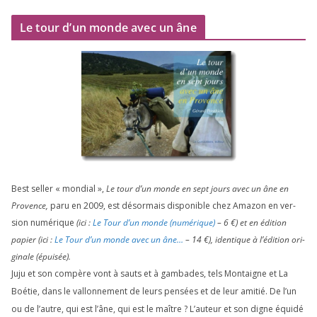
Le tour d’un monde avec un âne
Best sel­ler « mon­dial »,
Le tour d’un monde en sept jours avec un âne en
Provence,
paru en
2009
, est désor­mais dis­po­nible chez Amazon en ver­
sion numé­rique
(ici :
Le Tour d’un monde (numé­rique)
–
6
€) et en édi­tion
papier (ici :
Le Tour d’un monde avec un âne…
–
14
€), iden­tique à l’é­di­tion ori­
gi­nale (épui­sée).
Juju et son com­père vont à sauts et à gam­bades, tels Montaigne et La
Boétie, dans le val­lon­ne­ment de leurs pen­sées et de leur ami­tié. De l’un
ou de l’autre, qui est l’âne, qui est le maître ? L’auteur et son digne équi­dé