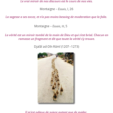
Le vrai miroir de nos dis­cours est le cours de nos vies.
Montaigne –
Essais
, I,
26
La sagesse a ses excez, et n’a pas moins besoing de mode­ra­tion que la folie.
Montaigne –
Essais
,
,
5
III
La véri­té est un miroir tom­bé de la main de Dieu et qui s’est bri­sé. Chacun en
ramasse un frag­ment et dit que toute la véri­té s’y trouve.
Djalāl ad-Dīn Rūmī (
1207
–
1273
)
Il m’est odieux de suivre autant que de gui­der
.