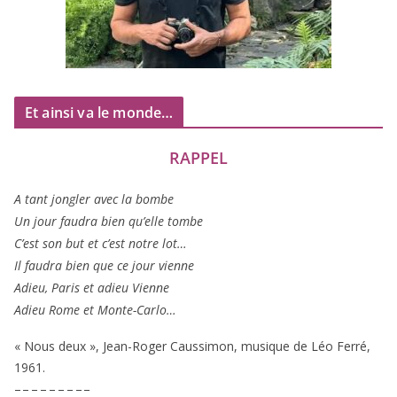
Et ainsi va le monde…
RAPPEL
A tant jon­gler avec la bombe
Un jour fau­dra bien qu’elle tombe
C’est son but et c’est notre lot…
Il fau­dra bien que ce jour vienne
Adieu, Paris et adieu Vienne
Adieu Rome et Monte-Carlo…
« Nous deux », Jean-Roger Caussimon, musique de Léo Ferré,
1961
.
– – – – – – – – –