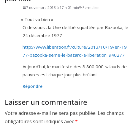
7 novembre 2013 à 17 h 01 min
Permalien
«
Tout va bien »
Ci des­sous : la Une de libé squat­tée par Bazooka, le
24
décembre
1977
http://​www​.libe​ra​tion​.fr/​c​u​l​t​u​r​e​/​
2
0
1
3
​/​
1
0
​/​
1
9
​/​e​n​-​
1
9
7
7
​-​b​a​z​o​o​k​a​-​s​e​m​e​-​l​e​-​b​a​z​a​r​d​-​a​-​l​i​b​e​r​a​t​i​o​n​_​
9
4
0
277
Aujourd’hui, le mani­feste des
8
800
000
salauds de
pauvres est chaque jour plus brûlant.
Répondre
Laisser un commentaire
Votre adresse e-mail ne sera pas publiée.
Les champs
obligatoires sont indiqués avec
*