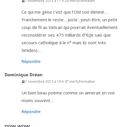
7 novembre 2013 à 11 h 26 min
Permalien
Ce qui me gène c’est que l’OM soit éli­mi­né.…
Franchement le reste… Juste ; peut-être, un petit
coup de fil au Vatican qui pour­rait éven­tuel­le­ment
recon­si­dé­rer ses
475
mil­liards d”€(Je sais que
secours catho­lique à le n° mais ils sont très
timides)…
Répondre
Dominique Dréan
7 novembre 2013 à 16 h 47 min
Permalien
Un bien beau poème comme on aime­rait en voir
moins souvent…
Répondre
pow wow