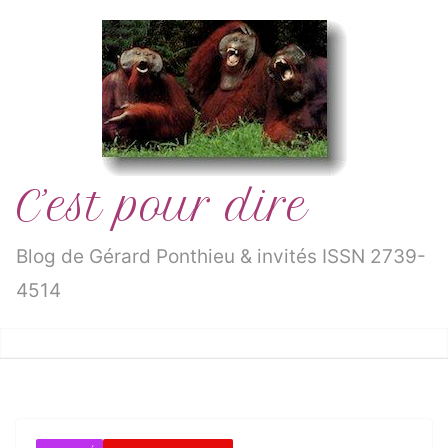
Passer
au
contenu
C’est pour dire
Blog de Gérard Ponthieu & invités ISSN 2739-
4514