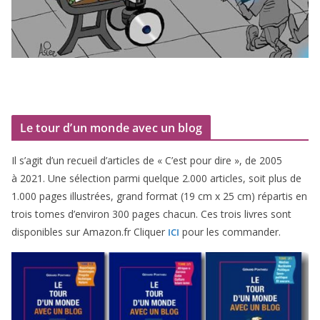
Le tour d’un monde avec un blog
Il s’agit d’un recueil d’ar­ticles de « C’est pour dire », de
2005
à
2021
. Une sélec­tion par­mi quelque
2
.
000
articles, soit plus de
1
.
000
pages illus­trées, grand for­mat (
19
cm x
25
cm) répar­tis en
trois tomes d’environ
300
pages cha­cun. Ces trois livres sont
dis­po­nibles sur Amazon​.fr Cliquer
pour les commander.
ICI