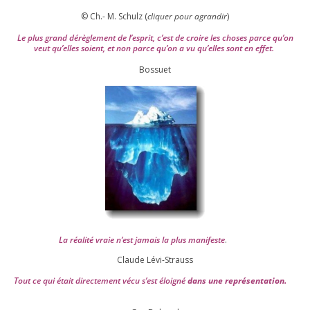
© Ch.- M. Schulz (
cli­quer pour agran­dir
)
Le plus grand dérè­gle­ment de l’es­prit, c’est de croire les choses parce qu’on
veut qu’elles soient, et non parce qu’on a vu qu’elles sont en effet.
Bossuet
La réa­lité vraie n’est jamais la plus mani­feste
.
Claude Lévi-Strauss
Tout ce qui était direc­te­ment vécu s’est éloi­gné
dans une repré­sen­ta­tion.