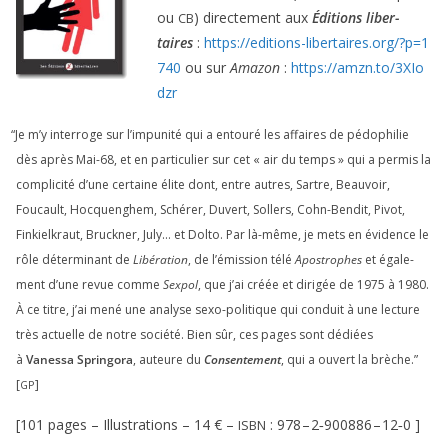
ou
) direc­te­ment aux
Éditions liber­
CB
taires
:
https://​edi​tions​-liber​taires​.org/​?​p​=​
1
740
ou sur
Amazon
:
https://​amzn​.to/​
3
​X​I​o​
dzr
“
Je m’y inter­roge sur l’impunité qui a entou­ré les affaires de pédo­phi­lie
dès après Mai-
68
, et en par­ti­cu­lier sur cet « air du temps » qui a per­mis la
com­pli­ci­té d’une cer­taine élite dont, entre autres, Sartre, Beauvoir,
Foucault, Hocquenghem, Schérer, Duvert, Sollers, Cohn-Bendit, Pivot,
Finkielkraut, Bruckner, July… et Dolto. Par là-même, je mets en évi­dence le
rôle déter­mi­nant de
Libération
, de l’émission télé
Apostrophes
et éga­le­
ment d’une revue comme
Sexpol
, que j’ai créée et diri­gée de
1975
à
1980
.
À ce titre, j’ai mené une ana­lyse sexo-poli­tique qui conduit à une lec­ture
très actuelle de notre socié­té. Bien sûr, ces pages sont dédiées
à
Vanessa Springora
, auteure du
Consentement
, qui a ouvert la brèche.”
[
]
GP
[
101
pages – Illustrations –
14
€ –
:
978
–
2
‑
900886
–
12
‑
0
]
ISBN