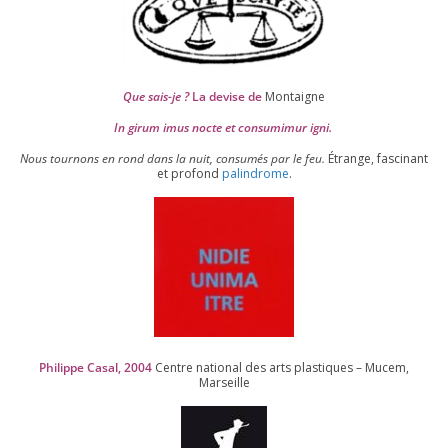
Que sais-je ?
La devise de
Montaigne
In girum imus nocte et consu­mi­mur igni.
Nous tour­nons en rond dans la nuit, consu­més par le feu.
Étrange, fas­ci­nant
et pro­fond
palin­drome
.
Philippe Casal,
2004
Centre natio­nal des arts plas­tiques – Mucem,
Marseille