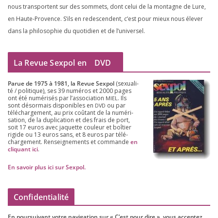
nous trans­portent sur des som­mets, dont celui de la mon­tagne de Lure,
en Haute-Provence. S’ils en redes­cendent, c’est pour mieux nous éle­ver
dans la phi­lo­so­phie du quo­ti­dien et de l’universel.
La Revue Sexpol en
DVD
Parue de
1975
à
1981
, la Revue Sex­pol
(sexua­li­
té /​ poli­tique), ses
39
numé­ros et
2000
pages
ont été numé­ri­sés par l’as­so­cia­tion
. Ils
MIEL
sont désor­mais dis­po­nibles en
ou par
DVD
télé­char­ge­ment, au prix coû­tant de la numé­ri­
sa­tion, de la dupli­ca­tion et des frais de port,
soit
17
euros avec jaquette cou­leur et boî­tier
rigide ou
13
euros sans, et
8
euros par télé­
char­ge­ment. Ren­sei­gne­ments et com­mande
en
cli­quant ici
.
En savoir plus ici sur Sexpol
.
Confidentialité
En pour­sui­vant votre navi­ga­tion sur « C’est pour dire », vous accep­tez