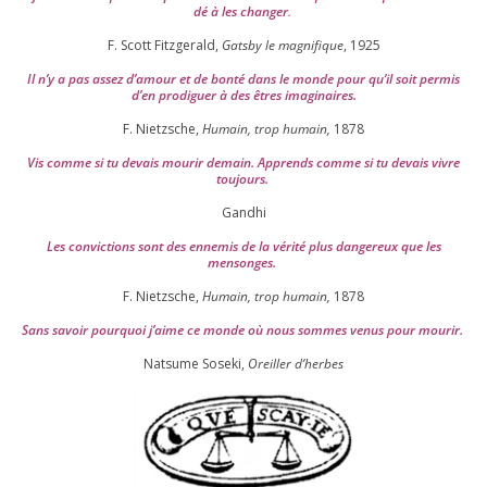
dé à les chan­ger
.
F. Scott Fitzgerald,
Gatsby le magni­fique
,
1925
Il n’y a pas assez d’a­mour et de bon­té dans le monde pour qu’il soit per­mis
d’en pro­di­guer à des êtres imaginaires.
F. Nietzsche,
Humain, trop humain,
1878
Vis comme si tu devais mou­rir demain. Apprends comme si tu devais vivre
toujours.
Gandhi
Les convic­tions sont des enne­mis de la véri­té plus dan­ge­reux que les
mensonges.
F. Nietzsche,
Humain, trop humain,
1878
Sans savoir pour­quoi j’aime ce monde où nous sommes venus pour mourir.
Natsume Soseki,
Oreiller d’herbes