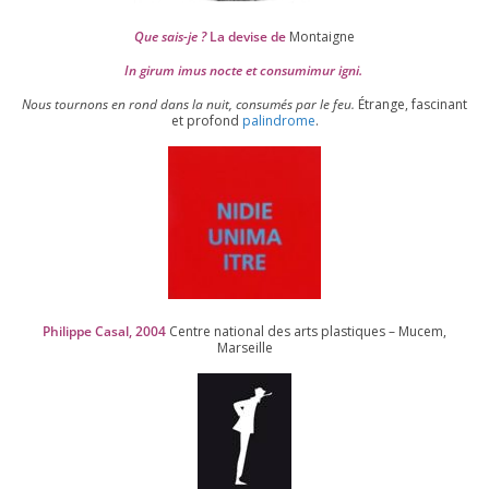
Que sais-je ?
La devise de
Montaigne
In girum imus nocte et consu­mi­mur igni.
Nous tour­nons en rond dans la nuit, consu­més par le feu.
Étrange, fas­ci­nant
et pro­fond
palin­drome
.
Philippe Casal,
2004
Centre natio­nal des arts plas­tiques – Mucem,
Marseille