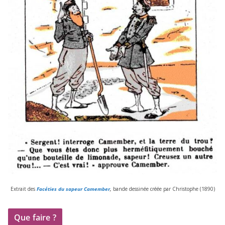
Extrait des
Facéties du sapeur Camember
,
bande des­si­née créée par Christophe (
1890
)
Que faire ?