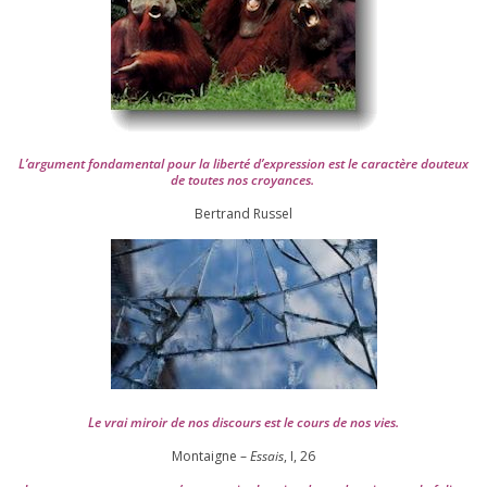
L’argument fon­da­men­tal pour la liber­té d’expression est le carac­tère dou­teux
de toutes nos croyances.
Ber­trand Russel
Le vrai miroir de nos dis­cours est le cours de nos vies.
Montaigne –
Essais
, I,
26