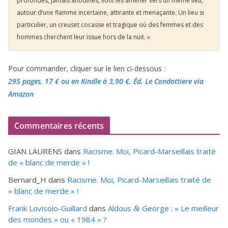
profondes, jamais anodines, vont les amener vers un même lieu,
autour d’une flamme incertaine, attirante et menaçante. Un lieu si
particulier, un creuset cocasse et tragique où des femmes et des
hommes cherchent leur issue hors de la nuit. »
Pour commander, cliquer sur le lien ci-dessous :
295 pages, 17 €
ou en Kindle à 3,90 €
, Éd. Le Condottiere via
Amazon
Commentaires récents
GIAN LAURENS
dans
Racisme. Moi, Picard-Marseillais traité
de « blanc de merde » !
Bernard_H
dans
Racisme. Moi, Picard-Marseillais traité de
« blanc de merde » !
Frank Lovisolo-Guillard
dans
Aldous
George : « Le meilleur
&
des mondes » ou «
1984
» ?