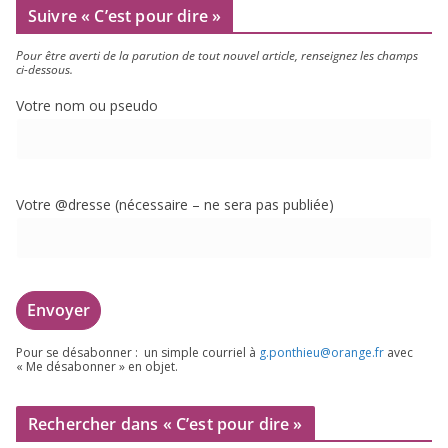
Suivre « C’est pour dire »
Pour être aver­ti de la paru­tion de tout nou­vel article, ren­sei­gnez les champs
ci-dessous.
Votre nom ou pseudo
Votre @dresse (néces­saire – ne sera pas publiée)
Pour se désa­bon­ner : un simple cour­riel à
g.​ponthieu@​orange.​fr
avec
« Me désa­bon­ner » en objet.
Rechercher dans « C’est pour dire »