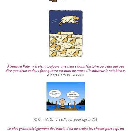
s
2
0
0
4
À Samuel Paty : « Il vient tou­jours une heure dans l’his­toire où celui qui ose
dire que deux et deux font quatre est puni de mort. L’instituteur le sait bien ».
Albert Camus,
La Peste
© Ch.- M. Schulz (
cli­quer pour agran­dir
)
Le plus grand dérè­gle­ment de l’es­prit, c’est de croire les choses parce qu’on