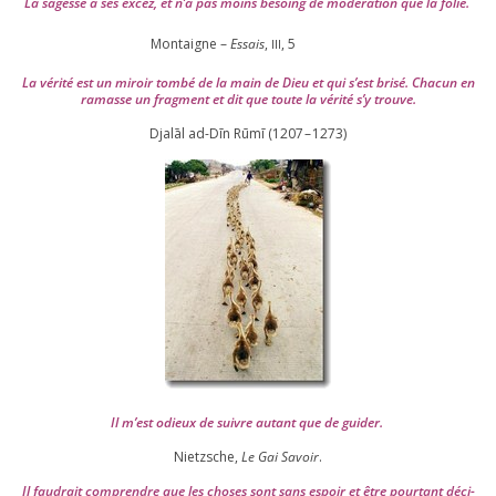
La sagesse a ses excez, et n’a pas moins besoing de mode­ra­tion que la folie.
Montaigne –
Essais
,
,
5
III
La véri­té est un miroir tom­bé de la main de Dieu et qui s’est bri­sé. Chacun en
ramasse un frag­ment et dit que toute la véri­té s’y trouve.
Djalāl ad-Dīn Rūmī (
1207
–
1273
)
Il m’est odieux de suivre autant que de gui­der
.
Nietzsche,
Le Gai Savoir
.
Il fau­drait com­prendre que les choses sont sans espoir et être pour­tant déci­