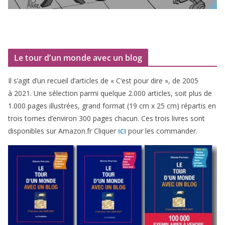
Le tour d’un monde avec un blog
Il s’agit d’un recueil d’ar­ticles de « C’est pour dire », de
2005
à
2021
. Une sélec­tion par­mi quelque
2
.
000
articles, soit plus de
1
.
000
pages illus­trées, grand for­mat (
19
cm x
25
cm) répar­tis en
trois tomes d’environ
300
pages cha­cun. Ces trois livres sont
dis­po­nibles sur Amazon​.fr Cliquer
pour les commander.
ICI