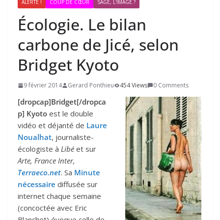
ALERTE !
COUP DE CŒUR
SAGE, L'IMAGE ?
Écologie. Le bilan
carbone de Jicé, selon
Bridget Kyoto
9 février 2014
Gerard Ponthieu
454 Views
0 Comments
[dropcap]Bridget[/dropca
p] Kyoto
est le double
vidéo et déjanté de
Laure
Noualhat
, journaliste-
écologiste à
Libé
et sur
Arte, France Inter,
Terraeco.net
. Sa
Minute
nécessaire
diffusée sur
internet chaque semaine
(concoctée avec Eric
Blanchet) évoque celle de