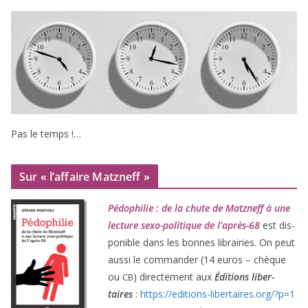
Pas le temps !…
Sur « l’affaire Matzneff »
Pédophilie : de la chute de Matzneff à une
lec­ture sexo-poli­tique de l’après-
68
est dis­
po­nible dans les bonnes librai­ries. On peut
aus­si le com­man­der (
14
euros – chèque
ou
) direc­te­ment aux
Éditions liber­
CB
taires
:
https://​edi​tions​-liber​taires​.org/​?​p​=​
1