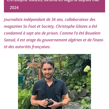
2024
Journaliste indé­pen­dant de
36
ans, col­la­bo­ra­teur des
maga­zines So Foot et Society, Christophe Gleizes
a été
condam­né à sept ans de pri­son. Comme l’a été Boualem
Sansal, il est otage du gou­ver­ne­ment algé­rien et de l’i­na­ni­
té des auto­ri­tés françaises.