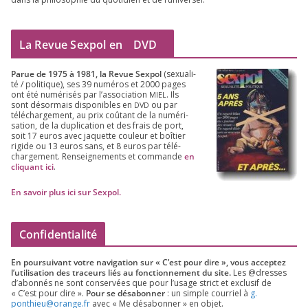
La Revue Sexpol en
DVD
Parue de
1975
à
1981
, la Revue Sex­pol
(sexua­li­
té /​ poli­tique), ses
39
numé­ros et
2000
pages
ont été numé­ri­sés par l’as­so­cia­tion
. Ils
MIEL
sont désor­mais dis­po­nibles en
ou par
DVD
télé­char­ge­ment, au prix coû­tant de la numé­ri­
sa­tion, de la dupli­ca­tion et des frais de port,
soit
17
euros avec jaquette cou­leur et boî­tier
rigide ou
13
euros sans, et
8
euros par télé­
char­ge­ment. Ren­sei­gne­ments et com­mande
en
cli­quant ici
.
En savoir plus ici sur Sexpol
.
Confidentialité
En pour­sui­vant votre navi­ga­tion sur « C’est pour dire », vous accep­tez
l’utilisation des tra­ceurs liés au fonc­tion­ne­ment du site.
Les @dresses
d’a­bon­nés ne sont conser­vées que pour l’u­sage strict et exclu­sif de
« C’est pour dire ».
Pour se désa­bon­ner
: un simple cour­riel à
g.​
ponthieu@​orange.​fr
avec « Me désa­bon­ner » en objet.