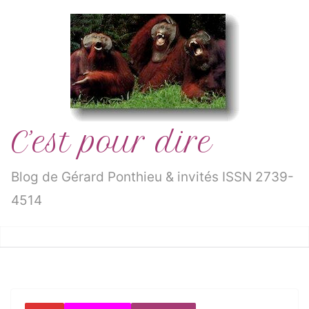
Passer
au
contenu
C’est pour dire
Blog de Gérard Ponthieu & invités ISSN 2739-
4514