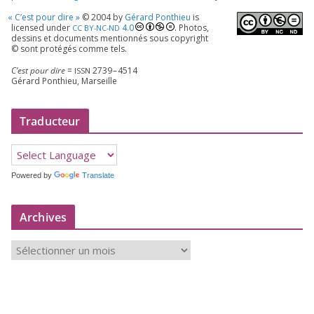
«
C’est pour dire »
©
2004
by
Gérard Ponthieu
is
licen­sed under
4
.
0
. Photos,
CC
BY-NC-ND
des­sins et docu­ments men­tion­nés sous copy­right
© sont pro­té­gés comme tels.
C’est pour dire
=
2739
–
4514
ISSN
Gérard Ponthieu, Marseille
Traducteur
Powered by
Translate
Archives
A
r
c
h