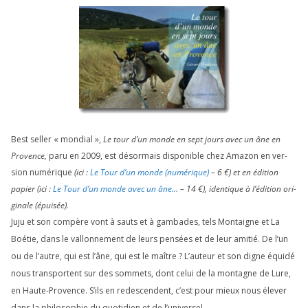
Best sel­ler « mon­dial »,
Le tour d’un monde en sept jours avec un âne en
Provence,
paru en
2009
, est désor­mais dis­po­nible chez Amazon en ver­
sion numé­rique
(ici :
Le Tour d’un monde (numé­rique)
–
6
€) et en édi­tion
papier (ici :
Le Tour d’un monde avec un âne…
–
14
€), iden­tique à l’é­di­tion ori­
gi­nale (épui­sée).
Juju et son com­père vont à sauts et à gam­bades, tels Montaigne et La
Boétie, dans le val­lon­ne­ment de leurs pen­sées et de leur ami­tié. De l’un
ou de l’autre, qui est l’âne, qui est le maître ? L’auteur et son digne équi­dé
nous trans­portent sur des som­mets, dont celui de la mon­tagne de Lure,
en Haute-Provence. S’ils en redes­cendent, c’est pour mieux nous éle­ver
dans la phi­lo­so­phie du quo­ti­dien et de l’universel.