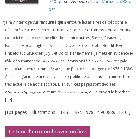
740
ou sur
Amazon
:
https://​amzn​.to/​
3
​X​I​o​
dzr
“
Je m’y inter­roge sur l’impunité qui a entou­ré les affaires de pédo­phi­lie
dès après Mai-
68
, et en par­ti­cu­lier sur cet « air du temps » qui a per­mis la
com­pli­ci­té d’une cer­taine élite dont, entre autres, Sartre, Beauvoir,
Foucault, Hocquenghem, Schérer, Duvert, Sollers, Cohn-Bendit, Pivot,
Finkielkraut, Bruckner, July… et Dolto. Par là-même, je mets en évi­dence le
rôle déter­mi­nant de
Libération
, de l’émission télé
Apostrophes
et éga­le­
ment d’une revue comme
Sexpol
, que j’ai créée et diri­gée de
1975
à
1980
.
À ce titre, j’ai mené une ana­lyse sexo-poli­tique qui conduit à une lec­ture
très actuelle de notre socié­té. Bien sûr, ces pages sont dédiées
à
Vanessa Springora
, auteure du
Consentement
, qui a ouvert la brèche.”
[
]
GP
[
101
pages – Illustrations –
14
€ –
:
978
–
2
‑
900886
–
12
‑
0
]
ISBN
Le tour d’un monde avec un âne