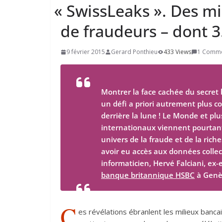
«
SwissLeaks ». Des mil
de fraudeurs – dont
3
9 février 2015
Gerard Ponthieu
433 Views
1 Comm
Montrer la face cachée du secret 
un défi a priori autrement plus co
derrière la lune ! Le Monde et pl
internationaux viennent pourtant
univers de la fraude et de la ric
avoir eu accès aux données colle
informaticien, Hervé Falciani, ex
banque britannique HSBC
à Genè
C
es révélations ébranlent les milieux banca