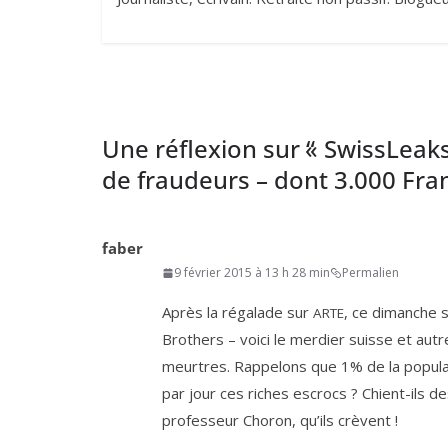
Une réflexion sur “
«
SwissLeaks 
de fraudeurs – dont
3
.
000
Fran
faber
9 février 2015 à 13 h 28 min
Permalien
Après la réga­lade sur
, ce dimanche s
ARTE
Brothers – voi­ci le mer­dier suisse et aut
meurtres. Rappelons que
1
% de la popu­l
par jour ces riches escrocs ? Chient-ils 
pro­fes­seur Choron, qu’ils crèvent !