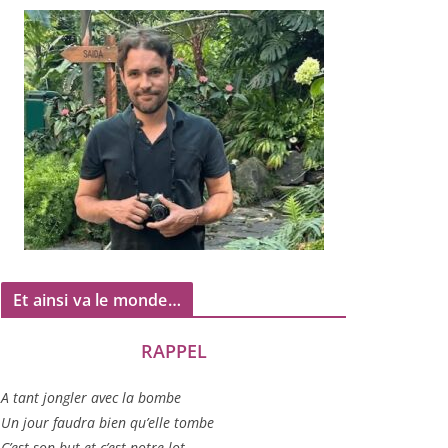
Et ainsi va le monde…
RAPPEL
A tant jon­gler avec la bombe
Un jour fau­dra bien qu’elle tombe
C’est son but et c’est notre lot…