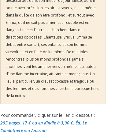
désaccordé : dans son métier de journaliste, dont il
pointe avec précision les pires travers ; en lui-même,
dans la quête de son être profond ; et surtout avec
Emma, qu’il ne sait pas aimer. Leur couple est en
danger. L’une et l’autre se cherchent dans des
directions opposées. Chanteuse lyrique, Emma se
débat entre son art, ses enfants, et son homme
virevoltant et en fuite de lui-même. De multiples
rencontres, plus ou moins profondes, jamais
anodines, vont les amener vers un même lieu, autour
d’une flamme incertaine, attirante et menaçante. Un
lieu si particulier, un creuset cocasse et tragique où
des femmes et des hommes cherchent leur issue hors
de la nuit. »
Pour commander, cliquer sur le lien ci-dessous :
295 pages, 17 €
ou en Kindle à 3,90 €
, Éd. Le
Condottiere via Amazon