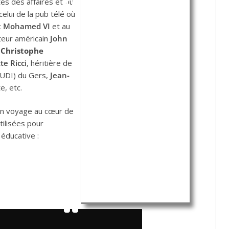
s des affaires et du
Elle a été fondée à Hong
celui de la pub télé où
Kong par l'Écossais
Thomas
c
Mohamed VI
et au
Sutherland
pour financer le
teur américain
John
commerce dans l'Extrême-
r
Christophe
Orient en 1865 et, à l'origine,
le
te Ricci
, héritière de
trafic d'
opium
. Avant de
(UDI) du Gers,
Jean-
déménager son siège social à
e, etc.
Londres au début des années
1990, elle était basée à Hong
un voyage au cœur de
Kong. Elle fut un temps le
tilisées pour
quatrième groupe bancaire dans
 éducative :
le monde après
Citigroup
,
Bank
of America
et la
Banque
industrielle et commerciale de
Chine
.