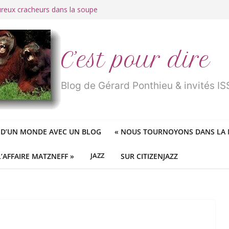
ureux cracheurs dans la soupe
 d’une longue et belle vie
traité de « blanc de merde » !
r des mondes » ou «
1984
» ?
 des féministes idéologiques
C’est pour dire
Blog de Gérard Ponthieu & invités 
 D’UN MONDE AVEC UN BLOG
«
NOUS TOURNOYONS DANS LA N
L’AFFAIRE MATZNEFF »
JAZZ
SUR CITIZENJAZZ