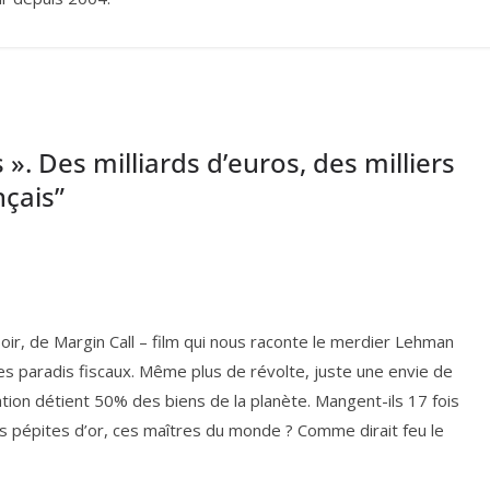
». Des milliards d’euros, des milliers
çais
”
oir, de Margin Call – film qui nous raconte le mer­dier Lehman
res para­dis fis­caux. Même plus de révolte, juste une envie de
a­tion détient
50
% des biens de la pla­nète. Mangent-ils
17
fois
des pépites d’or, ces maîtres du monde ? Comme dirait feu le