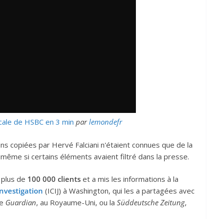
cale de HSBC en 3 min
par
lemondefr
s copiées par Hervé Falciani n'étaient connues que de la
 même si certains éléments avaient filtré dans la presse.
 plus de
100 000 clients
et a mis les informations à la
investigation
(ICIJ) à Washington, qui les a partagées avec
le
Guardian
, au Royaume-Uni, ou la
Süddeutsche Zeitung
,