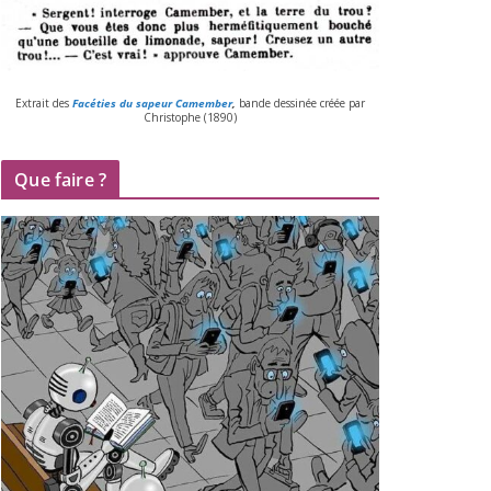
Extrait des
Facéties du sapeur Camember
,
bande des­si­née créée par
Christophe (
1890
)
Que faire ?