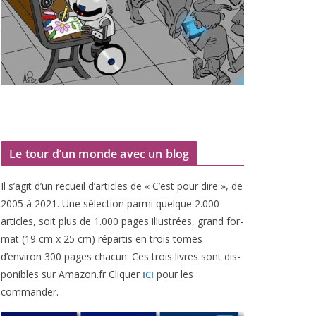
Le tour d’un monde avec un blog
Il s’agit d’un recueil d’ar­ticles de « C’est pour dire », de
2005
à
2021
. Une sélec­tion par­mi quelque
2
.
000
articles, soit plus de
1
.
000
pages illus­trées, grand for­
mat (
19
cm x
25
cm) répar­tis en trois tomes
d’environ
300
pages cha­cun. Ces trois livres sont dis­
po­nibles sur Amazon​.fr Cliquer
pour les
ICI
commander.