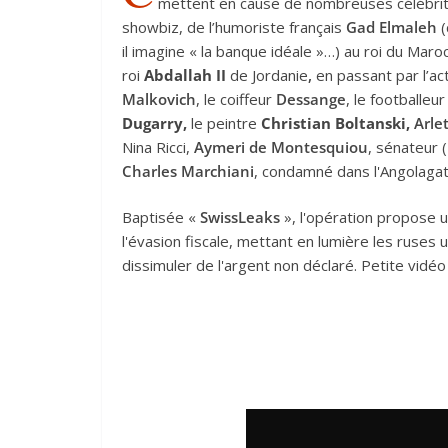
mettent en cause de nombreuses célébrité
showbiz, de l’humoriste français
Gad Elmaleh
(
il imagine « la banque idéale »…) au roi du Maro
roi
Abdallah II
de Jordanie
,
en passant par l’ac
Malkovich
, le coiffeur
Dessange
, le footballeu
Dugarry,
le peintre
Christian Boltanski
,
Arlet
Nina Ricci,
Aymeri de Montesquiou
, sénateur 
Charles Marchiani
, condamné dans l'Angolagat
Baptisée «
SwissLeaks
», l'opération propose 
l'évasion fiscale, mettant en lumière les ruses u
dissimuler de l'argent non déclaré. Petite vidéo