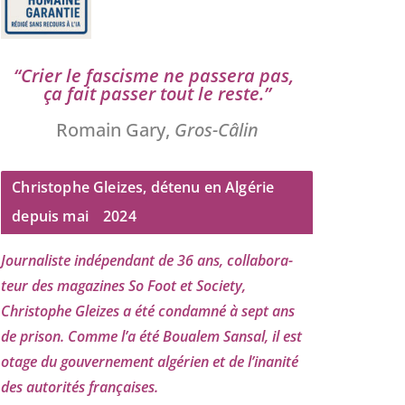
“
Crier le fas­cisme ne pas­se­ra pas,
ça fait pas­ser tout le reste.”
Romain Gary,
Gros-Câlin
Christophe Gleizes, détenu en Algérie
depuis mai
2024
Journaliste indé­pen­dant de
36
ans, col­la­bo­ra­
teur des maga­zines So Foot et Society,
Christophe Gleizes
a été condam­né à sept ans
de pri­son. Comme l’a été Boualem Sansal, il est
otage du gou­ver­ne­ment algé­rien et de l’i­na­ni­té
des auto­ri­tés françaises.