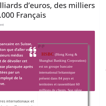
liards d’euros, des milliers
.
000
Français
ent
bancaire en Suisse,
ton que d’aller voir
HSBC
(
Hong Kong &
usieurs médias
 de dévoiler cet
Shanghai Banking Corporation
)
hesse planquée après
est un groupe bancaire
ctées par un
international britannique
-employé de la
présent dans 84 pays et
ve.
territoires et rassemblant 60
millions de clients. Son siège
social est à Londres.
ires internationaux et