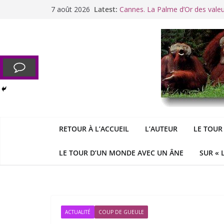
Passer
7 août 2026
Latest:
Cannes. La Palme d’Or des vale
au
Raoul Vaneigem, mort des suites
contenu
Racisme. Moi, Picard-Marseillais 
Aldous
George : « Le meilleu
&
«
Le patriarcat », bouc émissaire
RETOUR À L’ACCUEIL
L’AUTEUR
LE TOUR
LE TOUR D’UN MONDE AVEC UN ÂNE
SUR « 
ACTUALITÉ
COUP DE GUEULE