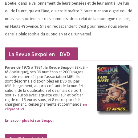
Boétie, dans le val­lon­ne­ment de leurs pen­sées et de leur ami­tié. De l’un
ou de l’autre, qui est l’âne, qui est le maître ? L’auteur et son digne équi­dé
nous trans­portent sur des som­mets, dont celui de la mon­tagne de Lure,
en Haute-Provence. S’ils en redes­cendent, c’est pour mieux nous éle­ver
dans la phi­lo­so­phie du quo­ti­dien et de l’universel.
La Revue Sexpol en
DVD
Parue de
1975
à
1981
, la Revue Sex­pol
(sexua­li­
té /​ poli­tique), ses
39
numé­ros et
2000
pages
ont été numé­ri­sés par l’as­so­cia­tion
. Ils
MIEL
sont désor­mais dis­po­nibles en
ou par
DVD
télé­char­ge­ment, au prix coû­tant de la numé­ri­
sa­tion, de la dupli­ca­tion et des frais de port,
soit
17
euros avec jaquette cou­leur et boî­tier
rigide ou
13
euros sans, et
8
euros par télé­
char­ge­ment. Ren­sei­gne­ments et com­mande
en
cli­quant ici
.
En savoir plus ici sur Sexpol
.