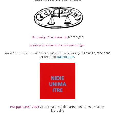
Que sais-je ?
La devise de
Montaigne
In girum imus nocte et consu­mi­mur igni.
Nous tour­nons en rond dans la nuit, consu­més par le feu.
Étrange, fas­ci­nant
et pro­fond
palin­drome
.
Philippe Casal,
2004
Centre natio­nal des arts plas­tiques – Mucem,
Marseille