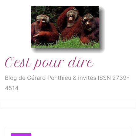
Passer
au
contenu
C’est pour dire
Blog de Gérard Ponthieu & invités ISSN 2739-
4514