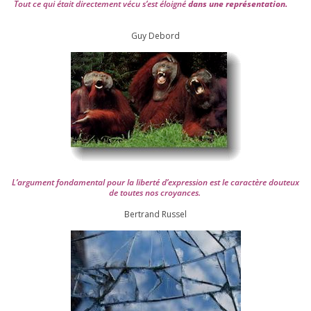
Tout ce qui était direc­te­ment vécu s’est éloi­gné
dans une repré­sen­ta­tion.
Guy Debord
L’argument fon­da­men­tal pour la liber­té d’expression est le carac­tère dou­teux
de toutes nos croyances.
Ber­trand Russel