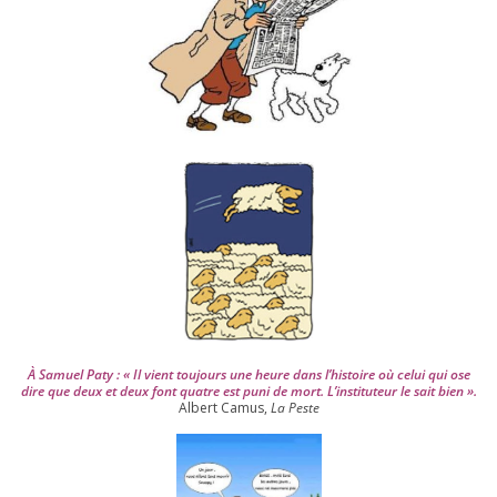
d
e
p
u
i
s
2
0
0
4
À Samuel Paty : « Il vient tou­jours une heure dans l’his­toire où celui qui ose
dire que deux et deux font quatre est puni de mort. L’instituteur le sait bien ».
Albert Camus,
La Peste