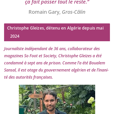
ça fait pas­ser tout le reste.”
Romain Gary,
Gros-Câlin
Christophe Gleizes, détenu en Algérie depuis mai
2024
Journaliste indé­pen­dant de
36
ans, col­la­bo­ra­teur des
maga­zines So Foot et Society, Christophe Gleizes
a été
condam­né à sept ans de pri­son. Comme l’a été Boualem
Sansal, il est otage du gou­ver­ne­ment algé­rien et de l’i­na­ni­
té des auto­ri­tés françaises.