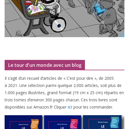
Le tour d’un monde avec un blog
Il s’agit d’un recueil d’ar­ticles de « C’est pour dire », de
2005
à
2021
. Une sélec­tion par­mi quelque
2
.
000
articles, soit plus de
1
.
000
pages illus­trées, grand for­mat (
19
cm x
25
cm) répar­tis en
trois tomes d’environ
300
pages cha­cun. Ces trois livres sont
dis­po­nibles sur Amazon​.fr Cliquer
pour les commander.
ICI