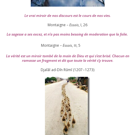
Le vrai miroir de nos dis­cours est le cours de nos vies.
Montaigne –
Essais
, I,
26
La sagesse a ses excez, et n’a pas moins besoing de mode­ra­tion que la folie.
Montaigne –
Essais
,
,
5
III
La véri­té est un miroir tom­bé de la main de Dieu et qui s’est bri­sé. Chacun en
ramasse un frag­ment et dit que toute la véri­té s’y trouve.
Djalāl ad-Dīn Rūmī (
1207
–
1273
)