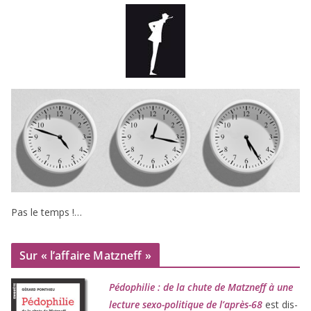
Pas le temps !…
Sur « l’affaire Matzneff »
Pédophilie : de la chute de Matzneff à une
lec­ture sexo-poli­tique de l’après-
68
est dis­