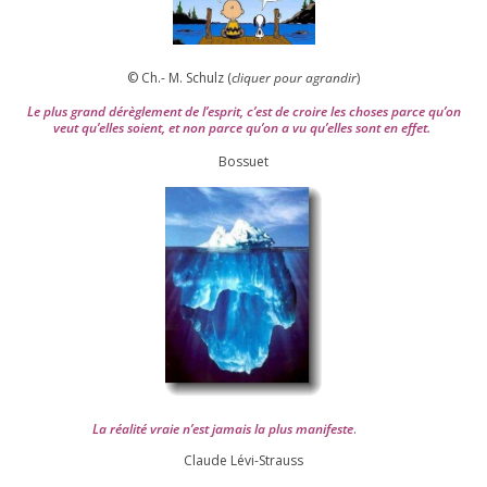
© Ch.- M. Schulz (
cli­quer pour agran­dir
)
Le plus grand dérè­gle­ment de l’es­prit, c’est de croire les choses parce qu’on
veut qu’elles soient, et non parce qu’on a vu qu’elles sont en effet.
Bossuet
La réa­lité vraie n’est jamais la plus mani­feste
.
Claude Lévi-Strauss