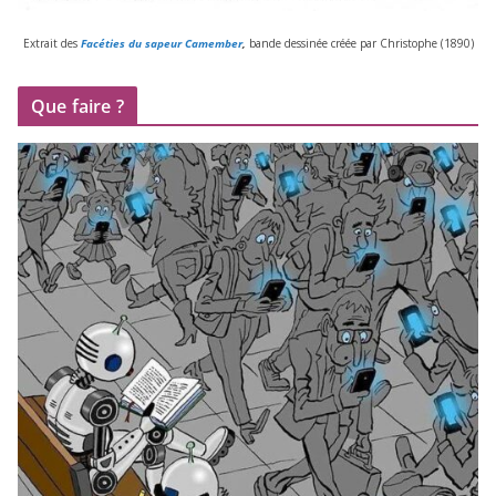
Extrait des
Facéties du sapeur Camember
,
bande des­si­née créée par Christophe (
1890
)
Que faire ?