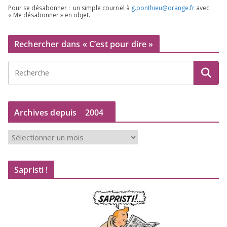
Pour se désa­bon­ner : un simple cour­riel à
g.​ponthieu@​orange.​fr
avec
« Me désa­bon­ner » en objet.
Rechercher dans « C’est pour dire »
Archives depuis
2004
A
r
c
Sapristi !
h
i
v
e
s