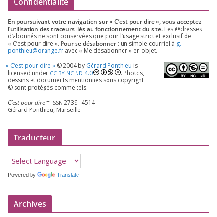
Confidentialité
En pour­sui­vant votre navi­ga­tion sur « C’est pour dire », vous accep­tez
l’utilisation des tra­ceurs liés au fonc­tion­ne­ment du site.
Les @dresses
d’a­bon­nés ne sont conser­vées que pour l’u­sage strict et exclu­sif de
« C’est pour dire ».
Pour se désa­bon­ner
: un simple cour­riel à
g.​
ponthieu@​orange.​fr
avec « Me désa­bon­ner » en objet.
«
C’est pour dire »
©
2004
by
Gérard Ponthieu
is
licen­sed under
4
.
0
. Photos,
CC
BY-NC-ND
des­sins et docu­ments men­tion­nés sous copy­right
© sont pro­té­gés comme tels.
C’est pour dire
=
2739
–
4514
ISSN
Gérard Ponthieu, Marseille
Traducteur
Powered by
Translate
Archives