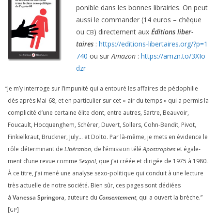
po­nible dans les bonnes librai­ries. On peut
aus­si le com­man­der (
14
euros – chèque
ou
) direc­te­ment aux
Éditions liber­
CB
taires
:
https://​edi​tions​-liber​taires​.org/​?​p​=​
1
740
ou sur
Amazon
:
https://​amzn​.to/​
3
​X​I​o​
dzr
“
Je m’y inter­roge sur l’impunité qui a entou­ré les affaires de pédo­phi­lie
dès après Mai-
68
, et en par­ti­cu­lier sur cet « air du temps » qui a per­mis la
com­pli­ci­té d’une cer­taine élite dont, entre autres, Sartre, Beauvoir,
Foucault, Hocquenghem, Schérer, Duvert, Sollers, Cohn-Bendit, Pivot,
Finkielkraut, Bruckner, July… et Dolto. Par là-même, je mets en évi­dence le
rôle déter­mi­nant de
Libération
, de l’émission télé
Apostrophes
et éga­le­
ment d’une revue comme
Sexpol
, que j’ai créée et diri­gée de
1975
à
1980
.
À ce titre, j’ai mené une ana­lyse sexo-poli­tique qui conduit à une lec­ture
très actuelle de notre socié­té. Bien sûr, ces pages sont dédiées
à
Vanessa Springora
, auteure du
Consentement
, qui a ouvert la brèche.”
[
]
GP