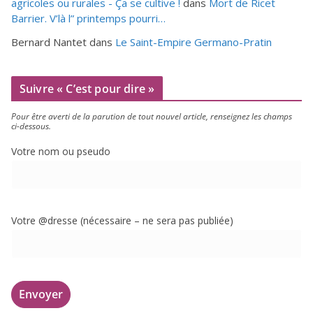
agricoles ou rurales - Ça se cultive !
dans
Mort de Ricet
Barrier. V’là l” printemps pourri…
Bernard Nantet
dans
Le Saint-Empire Germano-Pratin
Suivre « C’est pour dire »
Pour être aver­ti de la paru­tion de tout nou­vel article, ren­sei­gnez les champs
ci-dessous.
Votre nom ou pseudo
Votre @dresse (néces­saire – ne sera pas publiée)