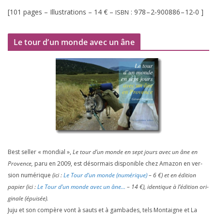
[
101
pages – Illustrations –
14
€ –
:
978
–
2
‑
900886
–
12
‑
0
]
ISBN
Le tour d’un monde avec un âne
Best sel­ler « mon­dial »,
Le tour d’un monde en sept jours avec un âne en
Provence,
paru en
2009
, est désor­mais dis­po­nible chez Amazon en ver­
sion numé­rique
(ici :
Le Tour d’un monde (numé­rique)
–
6
€) et en édi­tion
papier (ici :
Le Tour d’un monde avec un âne…
–
14
€), iden­tique à l’é­di­tion ori­
gi­nale (épui­sée).
Juju et son com­père vont à sauts et à gam­bades, tels Montaigne et La