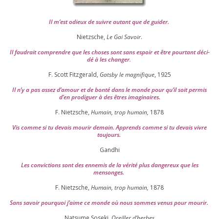
Il m’est odieux de suivre autant que de gui­der
.
Nietzsche,
Le Gai Savoir
.
Il fau­drait com­prendre que les choses sont sans espoir et être pour­tant déci­
dé à les chan­ger
.
F. Scott Fitzgerald,
Gatsby le magni­fique
,
1925
Il n’y a pas assez d’a­mour et de bon­té dans le monde pour qu’il soit per­mis
d’en pro­di­guer à des êtres imaginaires.
F. Nietzsche,
Humain, trop humain,
1878
Vis comme si tu devais mou­rir demain. Apprends comme si tu devais vivre
toujours.
Gandhi
Les convic­tions sont des enne­mis de la véri­té plus dan­ge­reux que les
mensonges.
F. Nietzsche,
Humain, trop humain,
1878
Sans savoir pour­quoi j’aime ce monde où nous sommes venus pour mourir.
Natsume Soseki,
Oreiller d’herbes