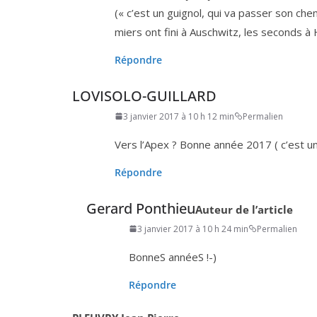
(« c’est un gui­gnol, qui va pas­ser son che­mi
miers ont fini à Auschwitz, les seconds 
Répondre
LOVISOLO-GUILLARD
3 janvier 2017 à 10 h 12 min
Permalien
Vers l’Apex ? Bonne année
2017
( c’est u
Répondre
Gerard Ponthieu
Auteur de l’article
3 janvier 2017 à 10 h 24 min
Permalien
BonneS annéeS !-)
Répondre