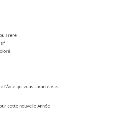
ou Frère
tif
oloré
 de l’Âme qui vous caractérise…
ur cette nou­velle Année