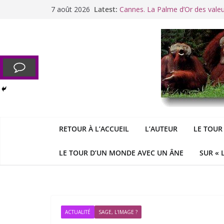
Passer
7 août 2026
Latest:
Cannes. La Palme d’Or des vale
au
Raoul Vaneigem, mort des suites
contenu
Racisme. Moi, Picard-Marseillais 
Aldous
George : « Le meilleu
&
«
Le patriarcat », bouc émissaire
RETOUR À L’ACCUEIL
L’AUTEUR
LE TOUR
LE TOUR D’UN MONDE AVEC UN ÂNE
SUR « 
ACTUALITÉ
SAGE, L'IMAGE ?