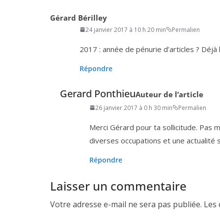
Gérard Bérilley
24 janvier 2017 à 10 h 20 min
Permalien
2017
: année de pénu­rie d’ar­ticles ? Déjà
Répondre
Gerard Ponthieu
Auteur de l’article
26 janvier 2017 à 0 h 30 min
Permalien
Merci Gérard pour ta sol­li­ci­tude. Pas 
diverses occu­pa­tions et une actua­li­té 
Répondre
Laisser un commentaire
Votre adresse e-mail ne sera pas publiée.
Les 