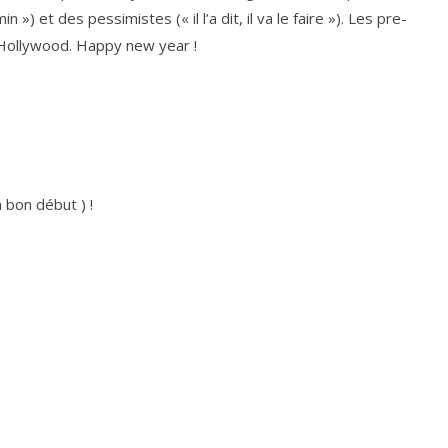
n ») et des pes­si­mistes (« il l’a dit, il va le faire »). Les pre­
à Hollywood. Happy new year !
n bon début ) !