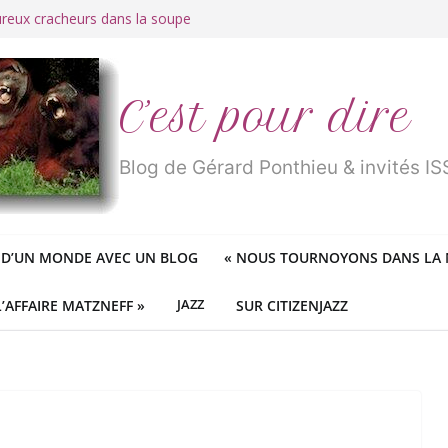
ureux cracheurs dans la soupe
 d’une longue et belle vie
traité de « blanc de merde » !
r des mondes » ou «
1984
» ?
 des féministes idéologiques
C’est pour dire
Blog de Gérard Ponthieu & invités 
 D’UN MONDE AVEC UN BLOG
«
NOUS TOURNOYONS DANS LA N
L’AFFAIRE MATZNEFF »
JAZZ
SUR CITIZENJAZZ