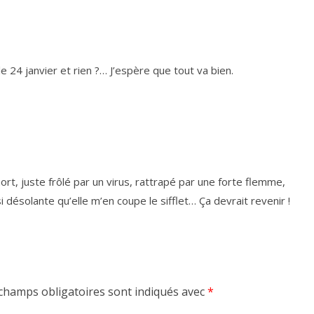
 le
24
jan­vier et rien ?… J’espère que tout va bien.
mort, juste frô­lé par un virus, rat­tra­pé par une forte flemme,
si déso­lante qu’elle m’en coupe le sif­flet… Ça devrait revenir !
champs obligatoires sont indiqués avec
*