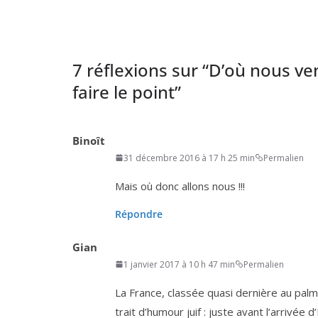
7 réflexions sur “
D’où nous ven
faire le point
”
Binoît
31 décembre 2016 à 17 h 25 min
Permalien
Mais où donc allons nous !!!
Répondre
Gian
1 janvier 2017 à 10 h 47 min
Permalien
La France, clas­sée qua­si der­nière au pal­m
trait d’hu­mour juif : juste avant l’ar­ri­vée