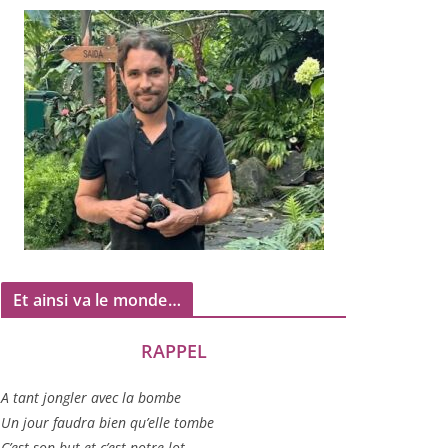
Et ainsi va le monde…
RAPPEL
A tant jon­gler avec la bombe
Un jour fau­dra bien qu’elle tombe
C’est son but et c’est notre lot…