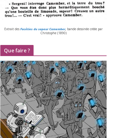
Extrait des
Facéties du sapeur Camember
,
bande des­si­née créée par
Christophe (
1890
)
Que faire ?