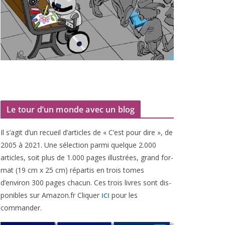
Le tour d’un monde avec un blog
Il s’agit d’un recueil d’ar­ticles de « C’est pour dire », de
2005
à
2021
. Une sélec­tion par­mi quelque
2
.
000
articles, soit plus de
1
.
000
pages illus­trées, grand for­
mat (
19
cm x
25
cm) répar­tis en trois tomes
d’environ
300
pages cha­cun. Ces trois livres sont dis­
po­nibles sur Amazon​.fr Cliquer
pour les
ICI
commander.