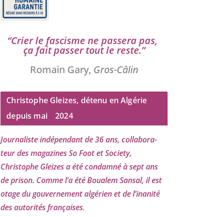
“
Crier le fas­cisme ne pas­se­ra pas,
ça fait pas­ser tout le reste.”
Romain Gary,
Gros-Câlin
Christophe Gleizes, détenu en Algérie
depuis mai
2024
Journaliste indé­pen­dant de
36
ans, col­la­bo­ra­
teur des maga­zines So Foot et Society,
Christophe Gleizes
a été condam­né à sept ans
de pri­son. Comme l’a été Boualem Sansal, il est
otage du gou­ver­ne­ment algé­rien et de l’i­na­ni­té
des auto­ri­tés françaises.