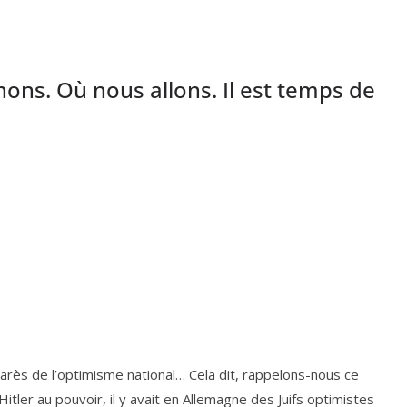
ons. Où nous allons. Il est temps de
a­rès de l’op­ti­misme natio­nal… Cela dit, rap­pe­lons-nous ce
 d’Hitler au pou­voir, il y avait en Allemagne des Juifs opti­mistes