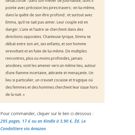
désaccordé : dans son métier de journaliste, dont il
pointe avec précision les pires travers ; en lui-même,
dans la quête de son être profond ; et surtout avec
Emma, qu’il ne sait pas aimer. Leur couple est en
danger. L’une et l’autre se cherchent dans des
directions opposées. Chanteuse lyrique, Emma se
débat entre son art, ses enfants, et son homme
virevoltant et en fuite de lui-même. De multiples
rencontres, plus ou moins profondes, jamais
anodines, vont les amener vers un même lieu, autour
d’une flamme incertaine, attirante et menaçante. Un
lieu si particulier, un creuset cocasse et tragique où
des femmes et des hommes cherchent leur issue hors
de la nuit. »
Pour commander, cliquer sur le lien ci-dessous :
295 pages, 17 €
ou en Kindle à 3,90 €
, Éd. Le
Condottiere via Amazon