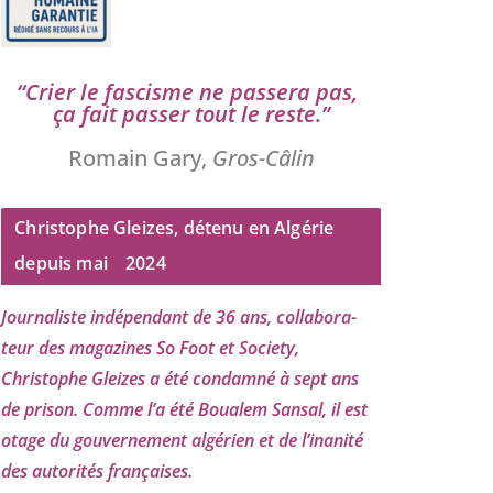
“
Crier le fas­cisme ne pas­se­ra pas,
ça fait pas­ser tout le reste.”
Romain Gary,
Gros-Câlin
Christophe Gleizes, détenu en Algérie
depuis mai
2024
Journaliste indé­pen­dant de
36
ans, col­la­bo­ra­
teur des maga­zines So Foot et Society,
Christophe Gleizes
a été condam­né à sept ans
de pri­son. Comme l’a été Boualem Sansal, il est
otage du gou­ver­ne­ment algé­rien et de l’i­na­ni­té
des auto­ri­tés françaises.