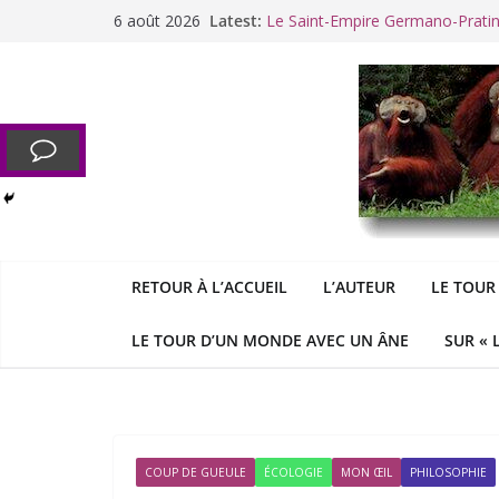
Cannes. La Palme d’Or des vale
Passer
6 août 2026
Latest:
Le Saint-Empire Germano-Prati
au
Racisme. Moi, Picard-Marseillais 
contenu
Aldous
George : « Le meilleu
&
«
Le patriarcat », bouc émissaire
RETOUR À L’ACCUEIL
L’AUTEUR
LE TOUR
LE TOUR D’UN MONDE AVEC UN ÂNE
SUR « 
COUP DE GUEULE
ÉCOLOGIE
MON ŒIL
PHILOSOPHIE