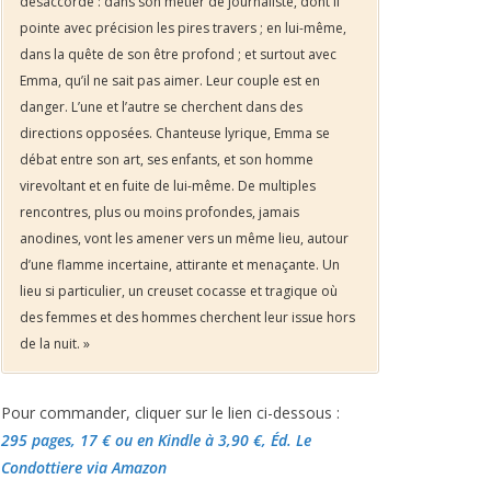
désaccordé : dans son métier de journaliste, dont il
pointe avec précision les pires travers ; en lui-même,
dans la quête de son être profond ; et surtout avec
Emma, qu’il ne sait pas aimer. Leur couple est en
danger. L’une et l’autre se cherchent dans des
directions opposées. Chanteuse lyrique, Emma se
débat entre son art, ses enfants, et son homme
virevoltant et en fuite de lui-même. De multiples
rencontres, plus ou moins profondes, jamais
anodines, vont les amener vers un même lieu, autour
d’une flamme incertaine, attirante et menaçante. Un
lieu si particulier, un creuset cocasse et tragique où
des femmes et des hommes cherchent leur issue hors
de la nuit. »
Pour commander, cliquer sur le lien ci-dessous :
295 pages, 17 €
ou en Kindle à 3,90 €
, Éd. Le
Condottiere via Amazon