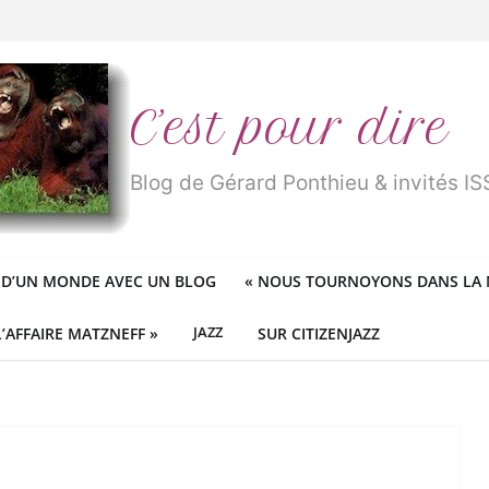
ureux cracheurs dans la soupe
n
traité de « blanc de merde » !
r des mondes » ou «
1984
» ?
 des féministes idéologiques
C’est pour dire
Blog de Gérard Ponthieu & invités 
 D’UN MONDE AVEC UN BLOG
«
NOUS TOURNOYONS DANS LA N
L’AFFAIRE MATZNEFF »
JAZZ
SUR CITIZENJAZZ