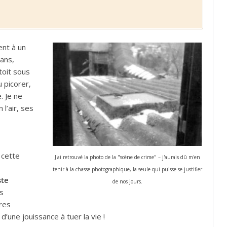
ent à un
ans,
toit sous
 picorer,
. Je ne
 l’air, ses
 cette
J'ai retrouvé la photo de la "scène de crime" – j'aurais dû m'en
tenir à la chasse photographique, la seule qui puisse se justifier
ste
de nos jours.
s
tres
d’une jouissance à tuer la vie !