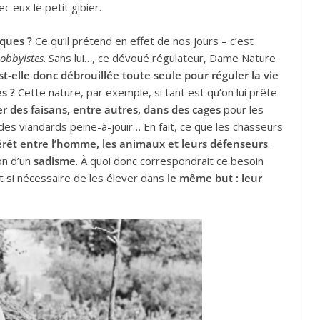
c eux le petit gibier.
iques ?
Ce qu’il prétend en effet de nos jours – c’est
lobbyistes
. Sans lui…, ce dévoué régulateur, Dame Nature
-elle donc débrouillée toute seule pour réguler la vie
s ?
Cette nature, par exemple, si tant est qu’on lui prête
er des faisans, entre autres, dans des cages
pour les
s des viandards peine-à-jouir… En fait, ce que les chasseurs
térêt entre l’homme, les animaux et leurs défenseurs
.
ion d’un
sadisme
. À quoi donc correspondrait ce besoin
t si nécessaire de les élever dans
le même but : leur