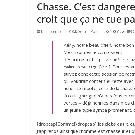
Chasse. C’est dangereu
croit que ça ne tue p
15 septembre 2018
Gerard Ponthieu
600 Views
9 
Kény, notre beau chien, notre bon 
Mes habitués le connaissent
désormais[ref]
Ils peuvent même trouv
[/ref]. Pour les a
maître un peu gaga…
suivez donc cette session de ratt
qui voudrait conter fleurette avec
actualité rituelle, celle de la cha
là où la garrigue n’a pas (pas enc
vertes » déjà honnies dans mes chr
un jeune type sympa promenant, q
[dropcap]Comme[/dropcap] les clebs entre e
J’apprends ainsi que l’homme est chasseur et qu