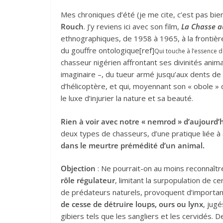
Mes chroniques d’été (je me cite, c’est pas bie
Rouch
. J’y reviens ici avec son film,
La Chasse au
ethnographiques, de 1958 à 1965, à la frontière 
du gouffre ontologique[ref]
Qui touche à l’essence de
chasseur nigérien affrontant ses divinités ani
imaginaire –, du tueur armé jusqu’aux dents de
d’hélicoptère, et qui, moyennant son « obole 
le luxe d’injurier la nature et sa beauté.
Rien à voir avec notre « nemrod » d’aujourd’h
deux types de chasseurs, d’une pratique liée à
dans le meurtre prémédité d’un animal.
Objection
: Ne pourrait-on au moins reconnaître
rôle régulateur
, limitant la surpopulation de ce
de prédateurs naturels, provoquent d’important
de cesse de détruire loups, ours ou lynx
, jugé
gibiers tels que les sangliers et les cervidés. 