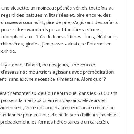
Une alouette, un moineau : péchés véniels toutefois au
regard des
battues militarisées et, pire encore, des
chasses à courre.
Et, pire de pire, s’agissant des
safaris
pour riches viandards
posant tout fiers et cons,
triomphant aux côtés de leurs victimes : lions, éléphants,
rhinocéros, girafes, j’en passe – ainsi que l’internet en
exhibe.
Il y a donc, d’abord, de nos jours,
une chasse
d’assassins : meurtriers agissant avec préméditation
ent, sans aucune nécessité alimentaire.
Alors quoi ?
erait remonter au-delà du néolithique, dans les 6 000 ans
s passent la main aux premiers paysans, éleveurs et
 évidemment, voire en coopération réciproque comme on
bandonnée pour autant ; elle ne le sera d’ailleurs jamais et
 probablement les formes héréditaires d’un caractère