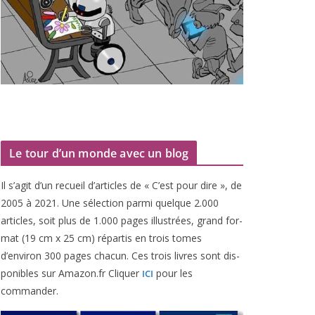
Le tour d’un monde avec un blog
Il s’agit d’un recueil d’ar­ticles de « C’est pour dire », de
2005
à
2021
. Une sélec­tion par­mi quelque
2
.
000
articles, soit plus de
1
.
000
pages illus­trées, grand for­
mat (
19
cm x
25
cm) répar­tis en trois tomes
d’environ
300
pages cha­cun. Ces trois livres sont dis­
po­nibles sur Amazon​.fr Cliquer
pour les
ICI
commander.