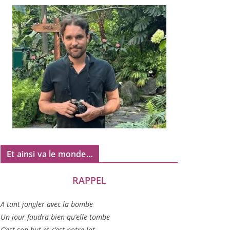
Et ainsi va le monde…
RAPPEL
A tant jon­gler avec la bombe
Un jour fau­dra bien qu’elle tombe
C’est son but et c’est notre lot…