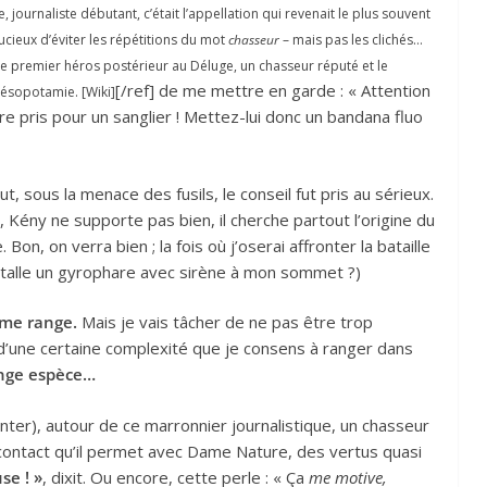
 journaliste débutant, c’était l’appellation qui revenait le plus souvent
cieux d’éviter les répétitions du mot
chasseur
– mais pas les clichés…
 premier héros postérieur au Déluge, un chasseur réputé et le
[/ref] de me mettre en garde : « Attention
Mésopotamie. [Wiki]
être pris pour un sanglier ! Mettez-lui donc un bandana fluo
t, sous la menace des fusils, le conseil fut pris au sérieux.
, Kény ne supporte pas bien, il cherche partout l’origine du
on, on verra bien ; la fois où j’oserai affronter la bataille
’installe un gyrophare avec sirène à mon sommet ?)
 me range.
Mais je vais tâcher de ne pas être trop
 d’une certaine complexité que je consens à ranger dans
ange espèce…
Inter), autour de ce marronnier journalistique, un chasseur
 contact qu’il permet avec Dame Nature, des vertus quasi
se ! »
, dixit. Ou encore, cette perle : « Ça
me motive,