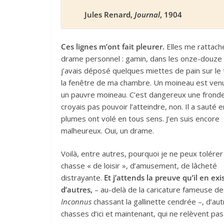
Jules Renard,
Journal
, 1904
Ces lignes m’ont fait pleurer.
Elles me rattach
drame personnel : gamin, dans les onze-douze 
j’avais déposé quelques miettes de pain sur le 
la fenêtre de ma chambre. Un moineau est venu
un pauvre moineau. C’est dangereux une fronde
croyais pas pouvoir l’atteindre, non. Il a sauté en
plumes ont volé en tous sens. J’en suis encore
malheureux. Oui, un drame.
Voilà, entre autres, pourquoi je ne peux tolérer
chasse « de loisir », d’amusement, de lâcheté
distrayante.
Et j’attends la preuve qu’il en exi
d’autres,
– au-delà de la caricature fameuse de
Inconnus
chassant la gallinette cendrée –, d’au
chasses d’ici et maintenant, qui ne relèvent pas 