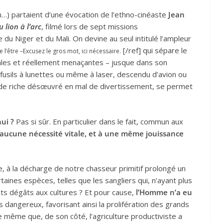
n…) partaient d’une évocation de l’ethno-cinéaste
Jean
 lion à l’arc
, filmé lors de sept missions
du Niger et du Mali. On devine au seul intitulé l’ampleur
[/ref] qui sépare le
 l’être –Excusez le gros mot, ici nécessaire.
males et réellement menaçantes – jusque dans son
 fusils à lunettes ou même à laser, descendu d’avion ou
» de riche désœuvré en mal de divertissement, se permet
ui ?
Pas si sûr. En particulier dans le fait, commun aux
aucune nécessité vitale, et à une même jouissance
, à la décharge de notre chasseur primitif prolongé un
rtaines espèces, telles que les sangliers qui, n’ayant plus
s dégâts aux cultures ? Et pour cause,
l’Homme n’a eu
s dangereux, favorisant ainsi la prolifération des grands
De même que, de son côté, l’agriculture productiviste a