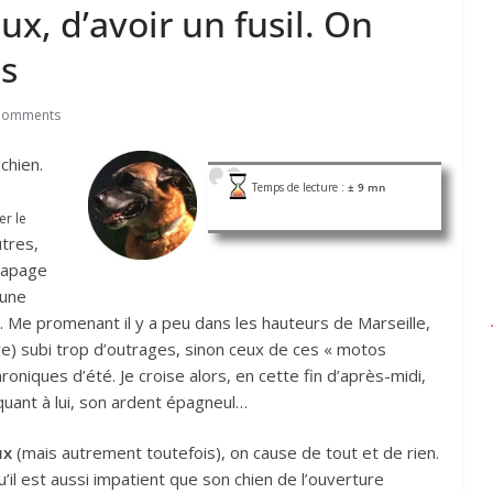
x, d’avoir un fusil. On
as
Comments
chien.
Temps de lecture :
± 9 mn
er le
utres,
rapage
 une
sse. Me promenant il y a peu dans les hauteurs de Marseille,
ore) subi trop d’outrages, sinon ceux de ces « motos
oniques d’été. Je croise alors, en cette fin d’après-midi,
uant à lui, son ardent épagneul…
ux
(mais autrement toutefois), on cause de tout et de rien.
’il est aussi impatient que son chien de l’ouverture