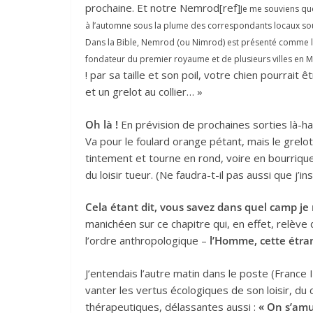
prochaine. Et notre Nemrod[ref]
Je me souviens que,
à l’automne sous la plume des correspondants locaux sou
Dans la Bible, Nemrod (ou Nimrod) est présenté comme le
fondateur du premier royaume et de plusieurs villes en 
! par sa taille et son poil, votre chien pourrait 
et un grelot au collier… »
Oh là !
En prévision de prochaines sorties là-hau
Va pour le foulard orange pétant, mais le grelot
tintement et tourne en rond, voire en bourrique. B
du loisir tueur. (Ne faudra-t-il pas aussi que j
Cela étant dit, vous savez dans quel camp je
manichéen sur ce chapitre qui, en effet, relève
l’ordre anthropologique –
l’Homme, cette étr
J’entendais l’autre matin dans le poste (France 
vanter les vertus écologiques de son loisir, du
thérapeutiques, délassantes aussi :
« On s’amu