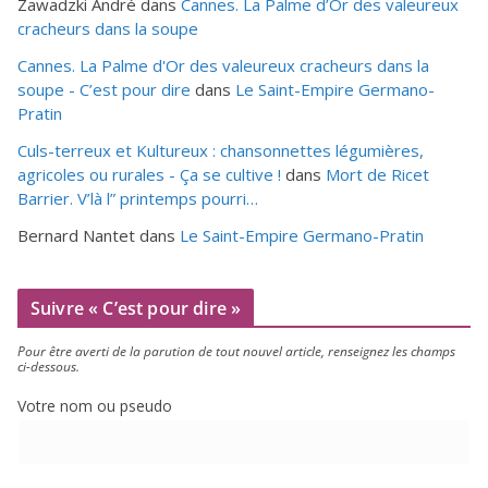
Zawadzki André
dans
Cannes. La Palme d’Or des valeureux
cracheurs dans la soupe
Cannes. La Palme d'Or des valeureux cracheurs dans la
soupe - C’est pour dire
dans
Le Saint-Empire Germano-
Pratin
Culs-terreux et Kultureux : chansonnettes légumières,
agricoles ou rurales - Ça se cultive !
dans
Mort de Ricet
Barrier. V’là l” printemps pourri…
Bernard Nantet
dans
Le Saint-Empire Germano-Pratin
Suivre « C’est pour dire »
Pour être aver­ti de la paru­tion de tout nou­vel article, ren­sei­gnez les champs
ci-dessous.
Votre nom ou pseudo