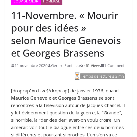
COUP DE CŒUR
HOMMAGE
11
-Novembre. « Mourir
pour des idées »
selon Maurice Genevois
et Georges Brassens
11 novembre 2020
Gerard Ponthieu
461 Views
1 Comment
Temps de lecture ± 3 mn
[dropcap]Archive[/dropcap] de janvier 1976, quand
Maurice Genevoix et Georges Brassens
se sont
rencontrés à la télévision autour de Jacques Chancel. Il
y fut évidemment question de la guerre, la "Grande",
si horrible, la "der des der" avait-on voulu croire. On
aimerait voir tout le dialogue entre ces deux hommes
si différents et pourtant si proches. L'un s'en va ce