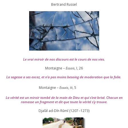
Ber­trand Russel
Le vrai miroir de nos dis­cours est le cours de nos vies.
Montaigne –
Essais
, I,
26
La sagesse a ses excez, et n’a pas moins besoing de mode­ra­tion que la folie.
Montaigne –
Essais
,
,
5
III
La véri­té est un miroir tom­bé de la main de Dieu et qui s’est bri­sé. Chacun en
ramasse un frag­ment et dit que toute la véri­té s’y trouve.
Djalāl ad-Dīn Rūmī (
1207
–
1273
)