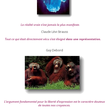
La réa­lité vraie n’est jamais la plus mani­feste
.
Claude Lévi-Strauss
Tout ce qui était direc­te­ment vécu s’est éloi­gné
dans une repré­sen­ta­tion.
Guy Debord
L’argument fon­da­men­tal pour la liber­té d’expression est le carac­tère dou­teux
de toutes nos croyances.