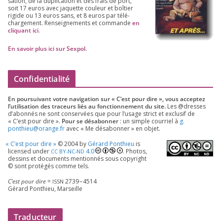
sa­tion, de la dupli­ca­tion et des frais de port,
soit
17
euros avec jaquette cou­leur et boî­tier
rigide ou
13
euros sans, et
8
euros par télé­
char­ge­ment. Ren­sei­gne­ments et com­mande
en
cli­quant ici
.
En savoir plus ici sur Sexpol
.
Confidentialité
En pour­sui­vant votre navi­ga­tion sur « C’est pour dire », vous accep­tez
l’utilisation des tra­ceurs liés au fonc­tion­ne­ment du site.
Les @dresses
d’a­bon­nés ne sont conser­vées que pour l’u­sage strict et exclu­sif de
« C’est pour dire ».
Pour se désa­bon­ner
: un simple cour­riel à
g.​
ponthieu@​orange.​fr
avec « Me désa­bon­ner » en objet.
«
C’est pour dire »
©
2004
by
Gérard Ponthieu
is
licen­sed under
4
.
0
. Photos,
CC
BY-NC-ND
des­sins et docu­ments men­tion­nés sous copy­right
© sont pro­té­gés comme tels.
C’est pour dire
=
2739
–
4514
ISSN
Gérard Ponthieu, Marseille
Traducteur