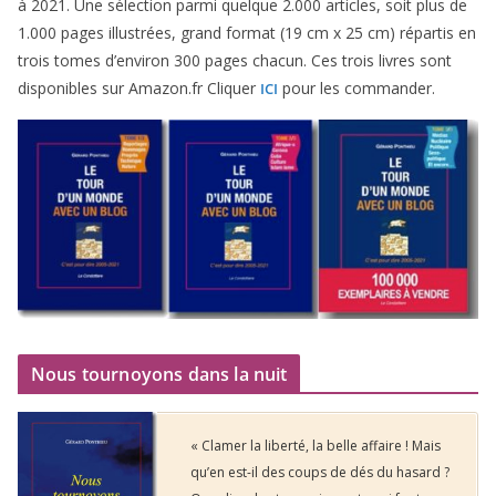
à
2021
. Une sélec­tion par­mi quelque
2
.
000
articles, soit plus de
1
.
000
pages illus­trées, grand for­mat (
19
cm x
25
cm) répar­tis en
trois tomes d’environ
300
pages cha­cun. Ces trois livres sont
dis­po­nibles sur Amazon​.fr Cliquer
pour les commander.
ICI
Nous tournoyons dans la nuit
« Clamer la liberté, la belle affaire ! Mais
qu’en est-il des coups de dés du hasard ?