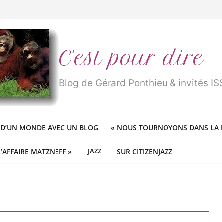
n
traité de « blanc de merde » !
r des mondes » ou «
1984
» ?
 des féministes idéologiques
ureux cracheurs dans la soupe
C’est pour dire
Blog de Gérard Ponthieu & invités 
 D’UN MONDE AVEC UN BLOG
«
NOUS TOURNOYONS DANS LA N
L’AFFAIRE MATZNEFF »
JAZZ
SUR CITIZENJAZZ