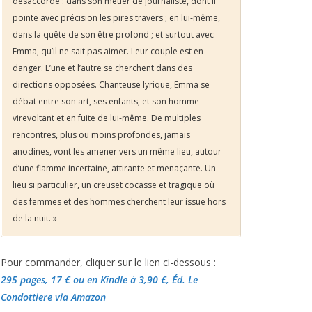
désaccordé : dans son métier de journaliste, dont il
pointe avec précision les pires travers ; en lui-même,
dans la quête de son être profond ; et surtout avec
Emma, qu’il ne sait pas aimer. Leur couple est en
danger. L’une et l’autre se cherchent dans des
directions opposées. Chanteuse lyrique, Emma se
débat entre son art, ses enfants, et son homme
virevoltant et en fuite de lui-même. De multiples
rencontres, plus ou moins profondes, jamais
anodines, vont les amener vers un même lieu, autour
d’une flamme incertaine, attirante et menaçante. Un
lieu si particulier, un creuset cocasse et tragique où
des femmes et des hommes cherchent leur issue hors
de la nuit. »
Pour commander, cliquer sur le lien ci-dessous :
295 pages, 17 €
ou en Kindle à 3,90 €
, Éd. Le
Condottiere via Amazon