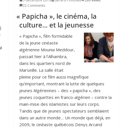
5 décembre 2019
Gerard Ponthieu
530 Views
22 Comments
«
Papicha », le cinéma, la
culture… et la jeunesse
j
s
« Papicha », film formidable
de la jeune cinéaste
al
algérienne Mounia Meddour,
passait hier à l’Alhambra,
dans les quartiers nord de
Marseille. La salle était
pleine pour ce film aussi magnifique
qu’important, montrant la lutte de quelques
jeunes Algériennes – des « papicha », des
jeunes coquettes en franco-algérien – contre la
main-mise des islamistes sur leurs corps.
Tandis que de jeunes spectateurs semblaient
dans un autre monde… Un monde que déjà, en
2009, le cinéaste québécois Denys Arcand