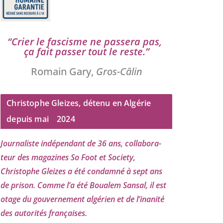
“
Crier le fas­cisme ne pas­se­ra pas,
ça fait pas­ser tout le reste.”
Romain Gary,
Gros-Câlin
Christophe Gleizes, détenu en Algérie
depuis mai
2024
Journaliste indé­pen­dant de
36
ans, col­la­bo­ra­
teur des maga­zines So Foot et Society,
Christophe Gleizes
a été condam­né à sept ans
de pri­son. Comme l’a été Boualem Sansal, il est
otage du gou­ver­ne­ment algé­rien et de l’i­na­ni­té
des auto­ri­tés françaises.