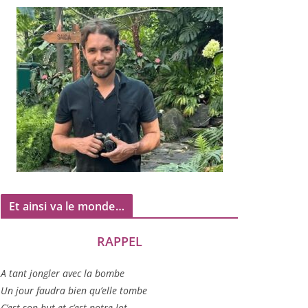
Et ainsi va le monde…
RAPPEL
A tant jon­gler avec la bombe
Un jour fau­dra bien qu’elle tombe
C’est son but et c’est notre lot…