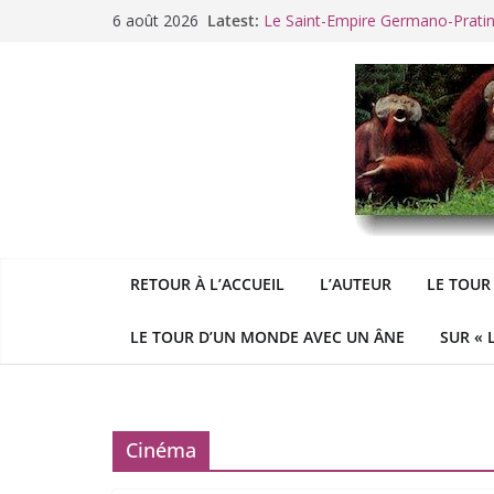
Passer
6 août 2026
Latest:
Le Saint-Empire Germano-Prati
au
Racisme. Moi, Picard-Marseillais 
contenu
Aldous
George : « Le meilleu
&
«
Le patriarcat », bouc émissaire
Cannes. La Palme d’Or des vale
RETOUR À L’ACCUEIL
L’AUTEUR
LE TOUR
LE TOUR D’UN MONDE AVEC UN ÂNE
SUR « 
Cinéma