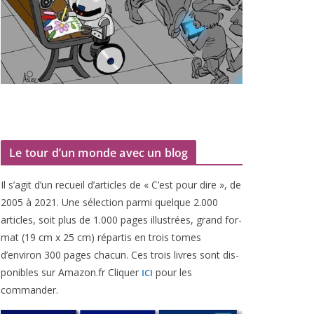
Le tour d’un monde avec un blog
Il s’agit d’un recueil d’ar­ticles de « C’est pour dire », de
2005
à
2021
. Une sélec­tion par­mi quelque
2
.
000
articles, soit plus de
1
.
000
pages illus­trées, grand for­
mat (
19
cm x
25
cm) répar­tis en trois tomes
d’environ
300
pages cha­cun. Ces trois livres sont dis­
po­nibles sur Amazon​.fr Cliquer
pour les
ICI
commander.