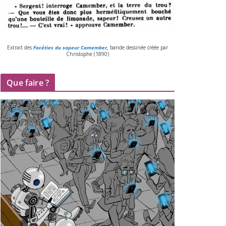
Extrait des
Facéties du sapeur Camember
,
bande des­si­née créée par
Christophe (
1890
)
Que faire ?