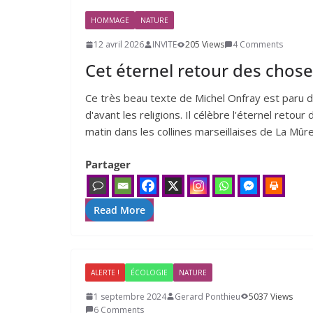
HOMMAGE
NATURE
12 avril 2026
INVITE
205 Views
4 Comments
Cet éternel retour des chose
Ce très beau texte de Michel Onfray est paru da
d'avant les religions. Il célèbre l'éternel retou
matin dans les collines marseillaises de La Mûre
Partager
Read More
ALERTE !
ÉCOLOGIE
NATURE
1 septembre 2024
Gerard Ponthieu
5037 Views
6 Comments