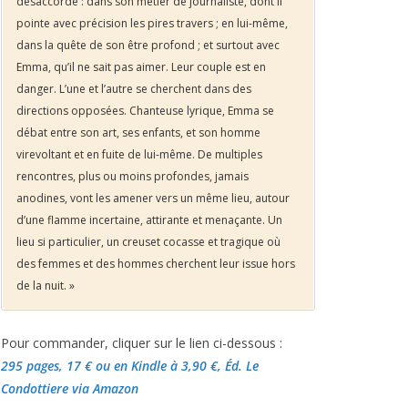
désaccordé : dans son métier de journaliste, dont il
pointe avec précision les pires travers ; en lui-même,
dans la quête de son être profond ; et surtout avec
Emma, qu’il ne sait pas aimer. Leur couple est en
danger. L’une et l’autre se cherchent dans des
directions opposées. Chanteuse lyrique, Emma se
débat entre son art, ses enfants, et son homme
virevoltant et en fuite de lui-même. De multiples
rencontres, plus ou moins profondes, jamais
anodines, vont les amener vers un même lieu, autour
d’une flamme incertaine, attirante et menaçante. Un
lieu si particulier, un creuset cocasse et tragique où
des femmes et des hommes cherchent leur issue hors
de la nuit. »
Pour commander, cliquer sur le lien ci-dessous :
295 pages, 17 €
ou en Kindle à 3,90 €
, Éd. Le
Condottiere via Amazon