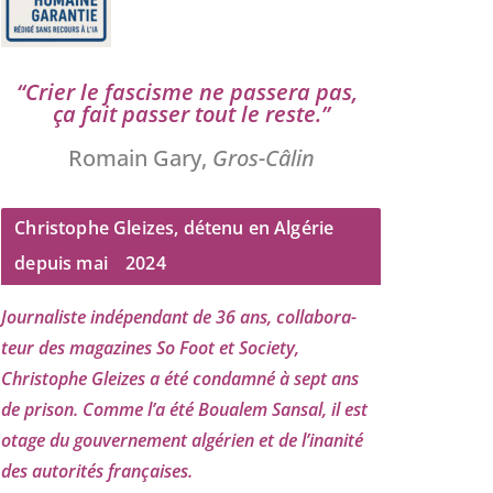
“
Crier le fas­cisme ne pas­se­ra pas,
ça fait pas­ser tout le reste.”
Romain Gary,
Gros-Câlin
Christophe Gleizes, détenu en Algérie
depuis mai
2024
Journaliste indé­pen­dant de
36
ans, col­la­bo­ra­
teur des maga­zines So Foot et Society,
Christophe Gleizes
a été condam­né à sept ans
de pri­son. Comme l’a été Boualem Sansal, il est
otage du gou­ver­ne­ment algé­rien et de l’i­na­ni­té
des auto­ri­tés françaises.