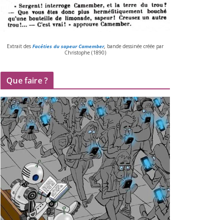
Extrait des
Facéties du sapeur Camember
,
bande des­si­née créée par
Christophe (
1890
)
Que faire ?