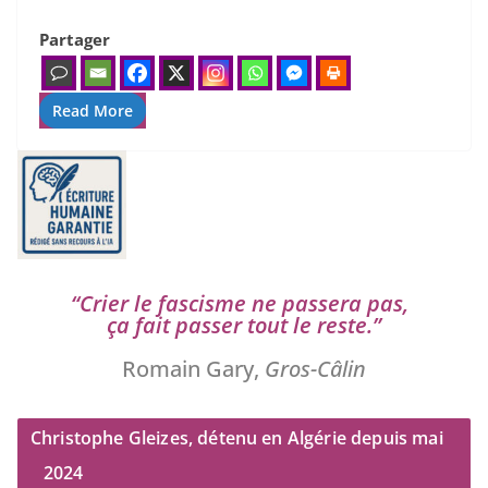
Partager
Read More
“
Crier le fas­cisme ne pas­se­ra pas,
ça fait pas­ser tout le reste.”
Romain Gary,
Gros-Câlin
Christophe Gleizes, détenu en Algérie depuis mai
2024