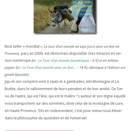
Best sel­ler « mon­dial »,
Le tour d’un monde en sept jours avec un âne en
Provence,
paru en
2009
, est désor­mais dis­po­nible chez Amazon en ver­
sion numé­rique
(ici :
Le Tour d’un monde (numé­rique)
–
6
€) et en édi­tion
papier (ici :
Le Tour d’un monde avec un âne…
–
14
€), iden­tique à l’é­di­tion ori­
gi­nale (épui­sée).
Juju et son com­père vont à sauts et à gam­bades, tels Montaigne et La
Boétie, dans le val­lon­ne­ment de leurs pen­sées et de leur ami­tié. De l’un
ou de l’autre, qui est l’âne, qui est le maître ? L’auteur et son digne équi­dé
nous trans­portent sur des som­mets, dont celui de la mon­tagne de Lure,
en Haute-Provence. S’ils en redes­cendent, c’est pour mieux nous éle­ver
dans la phi­lo­so­phie du quo­ti­dien et de l’universel.