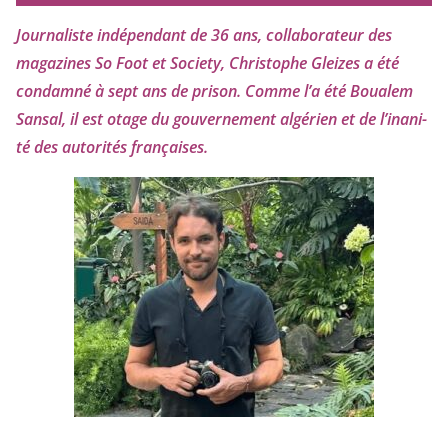
Journaliste indé­pen­dant de
36
ans, col­la­bo­ra­teur des
maga­zines So Foot et Society, Christophe Gleizes
a été
condam­né à sept ans de pri­son. Comme l’a été Boualem
Sansal, il est otage du gou­ver­ne­ment algé­rien et de l’i­na­ni­
té des auto­ri­tés françaises.