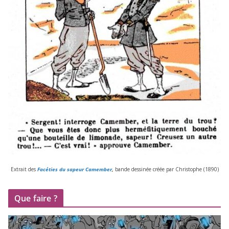
Extrait des
Facéties du sapeur Camember
,
bande des­si­née créée par Christophe (
1890
)
Que faire ?