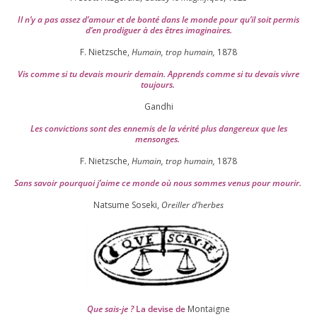
Il n’y a pas assez d’a­mour et de bon­té dans le monde pour qu’il soit per­mis
d’en pro­di­guer à des êtres imaginaires.
F. Nietzsche,
Humain, trop humain,
1878
Vis comme si tu devais mou­rir demain. Apprends comme si tu devais vivre
toujours.
Gandhi
Les convic­tions sont des enne­mis de la véri­té plus dan­ge­reux que les
mensonges.
F. Nietzsche,
Humain, trop humain,
1878
Sans savoir pour­quoi j’aime ce monde où nous sommes venus pour mourir.
Natsume Soseki,
Oreiller d’herbes
Que sais-je ?
La devise de
Montaigne