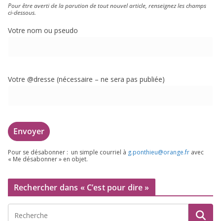
Pour être aver­ti de la paru­tion de tout nou­vel article, ren­sei­gnez les champs
ci-dessous.
Votre nom ou pseudo
Votre @dresse (néces­saire – ne sera pas publiée)
Pour se désa­bon­ner : un simple cour­riel à
g.​ponthieu@​orange.​fr
avec
« Me désa­bon­ner » en objet.
Rechercher dans « C’est pour dire »