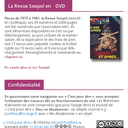
La Revue Sexpol en
DVD
Parue de
1975
à
1981
, la Revue Sex­pol
(sexua­li­
té /​ poli­tique), ses
39
numé­ros et
2000
pages
ont été numé­ri­sés par l’as­so­cia­tion
. Ils
MIEL
sont désor­mais dis­po­nibles en
ou par
DVD
télé­char­ge­ment, au prix coû­tant de la numé­ri­
sa­tion, de la dupli­ca­tion et des frais de port,
soit
17
euros avec jaquette cou­leur et boî­tier
rigide ou
13
euros sans, et
8
euros par télé­
char­ge­ment. Ren­sei­gne­ments et com­mande
en
cli­quant ici
.
En savoir plus ici sur Sexpol
.
Confidentialité
En pour­sui­vant votre navi­ga­tion sur « C’est pour dire », vous accep­tez
l’utilisation des tra­ceurs liés au fonc­tion­ne­ment du site.
Les @dresses
d’a­bon­nés ne sont conser­vées que pour l’u­sage strict et exclu­sif de
« C’est pour dire ».
Pour se désa­bon­ner
: un simple cour­riel à
g.​
ponthieu@​orange.​fr
avec « Me désa­bon­ner » en objet.
«
C’est pour dire »
©
2004
by
Gérard Ponthieu
is
licen­sed under
4
.
0
. Photos,
CC
BY-NC-ND