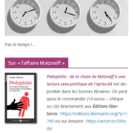
Pas le temps !…
Sur « l’affaire Matzneff »
Pédophilie : de la chute de Matzneff à une
lec­ture sexo-poli­tique de l’après-
68
est dis­
po­nible dans les bonnes librai­ries. On peut
aus­si le com­man­der (
14
euros – chèque
ou
) direc­te­ment aux
Éditions liber­
CB
taires
:
https://​edi​tions​-liber​taires​.org/​?​p​=​
1
740
ou sur
Amazon
:
https://​amzn​.to/​
3
​X​I​o​
dzr