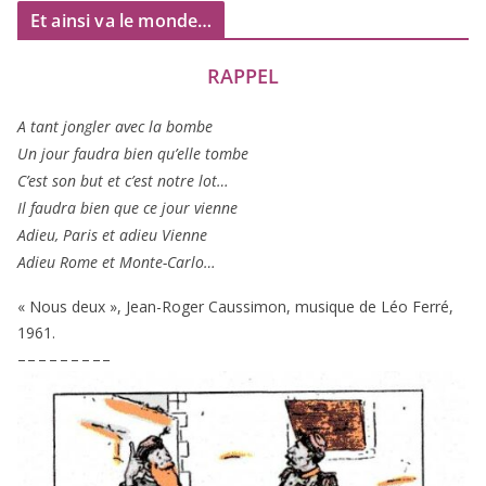
Et ainsi va le monde…
RAPPEL
A tant jon­gler avec la bombe
Un jour fau­dra bien qu’elle tombe
C’est son but et c’est notre lot…
Il fau­dra bien que ce jour vienne
Adieu, Paris et adieu Vienne
Adieu Rome et Monte-Carlo…
« Nous deux », Jean-Roger Caussimon, musique de Léo Ferré,
1961
.
– – – – – – – – –