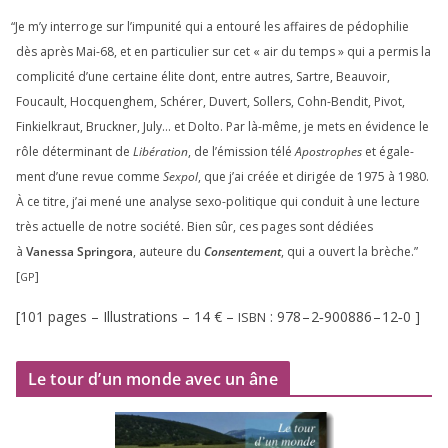
“
Je m’y inter­roge sur l’impunité qui a entou­ré les affaires de pédo­phi­lie
dès après Mai-
68
, et en par­ti­cu­lier sur cet « air du temps » qui a per­mis la
com­pli­ci­té d’une cer­taine élite dont, entre autres, Sartre, Beauvoir,
Foucault, Hocquenghem, Schérer, Duvert, Sollers, Cohn-Bendit, Pivot,
Finkielkraut, Bruckner, July… et Dolto. Par là-même, je mets en évi­dence le
rôle déter­mi­nant de
Libération
, de l’émission télé
Apostrophes
et éga­le­
ment d’une revue comme
Sexpol
, que j’ai créée et diri­gée de
1975
à
1980
.
À ce titre, j’ai mené une ana­lyse sexo-poli­tique qui conduit à une lec­ture
très actuelle de notre socié­té. Bien sûr, ces pages sont dédiées
à
Vanessa Springora
, auteure du
Consentement
, qui a ouvert la brèche.”
[
]
GP
[
101
pages – Illustrations –
14
€ –
:
978
–
2
‑
900886
–
12
‑
0
]
ISBN
Le tour d’un monde avec un âne