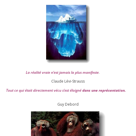
La réa­lité vraie n’est jamais la plus mani­feste
.
Claude Lévi-Strauss
Tout ce qui était direc­te­ment vécu s’est éloi­gné
dans une repré­sen­ta­tion.
Guy Debord