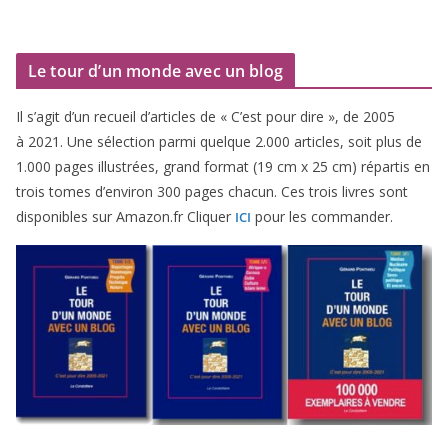
Le tour d’un monde avec un blog
Il s’agit d’un recueil d’ar­ticles de « C’est pour dire », de
2005
à
2021
. Une sélec­tion par­mi quelque
2
.
000
articles, soit plus de
1
.
000
pages illus­trées, grand for­mat (
19
cm x
25
cm) répar­tis en
trois tomes d’environ
300
pages cha­cun. Ces trois livres sont
dis­po­nibles sur Amazon​.fr Cliquer
pour les commander.
ICI