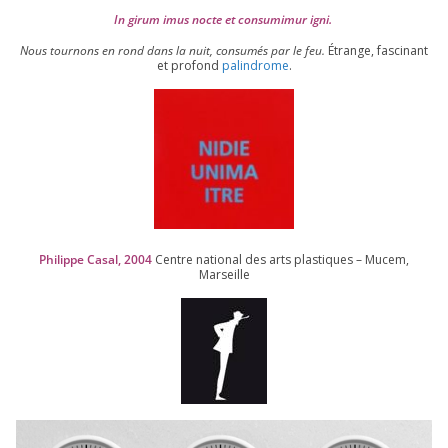
In girum imus nocte et consu­mi­mur igni.
Nous tour­nons en rond dans la nuit, consu­més par le feu.
Étrange, fas­ci­nant
et pro­fond
palin­drome
.
Philippe Casal,
2004
Centre natio­nal des arts plas­tiques – Mucem,
Marseille