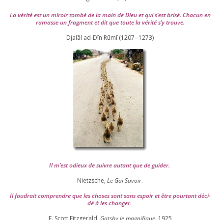
La véri­té est un miroir tom­bé de la main de Dieu et qui s’est bri­sé. Chacun en
ramasse un frag­ment et dit que toute la véri­té s’y trouve.
Djalāl ad-Dīn Rūmī (
1207
–
1273
)
Il m’est odieux de suivre autant que de gui­der
.
Nietzsche,
Le Gai Savoir
.
Il fau­drait com­prendre que les choses sont sans espoir et être pour­tant déci­
dé à les chan­ger
.
F. Scott Fitzgerald,
Gatsby le magni­fique
,
1925