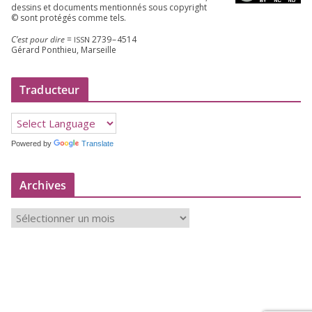
des­sins et docu­ments men­tion­nés sous copy­right
© sont pro­té­gés comme tels.
C’est pour dire
=
2739
–
4514
ISSN
Gérard Ponthieu, Marseille
Traducteur
Powered by
Translate
Archives
A
r
c
h
i
v