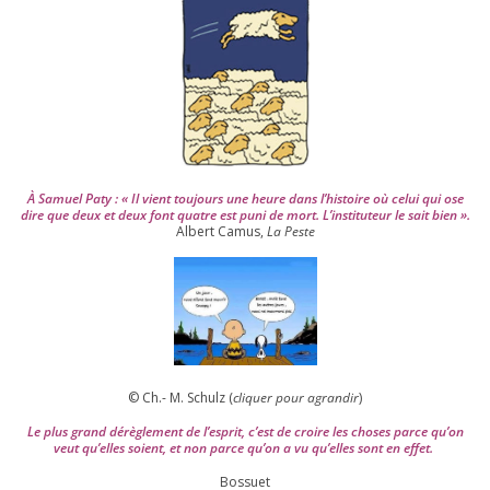
2
0
0
4
À Samuel Paty : « Il vient tou­jours une heure dans l’his­toire où celui qui ose
dire que deux et deux font quatre est puni de mort. L’instituteur le sait bien ».
Albert Camus,
La Peste
© Ch.- M. Schulz (
cli­quer pour agran­dir
)
Le plus grand dérè­gle­ment de l’es­prit, c’est de croire les choses parce qu’on
veut qu’elles soient, et non parce qu’on a vu qu’elles sont en effet.
Bossuet