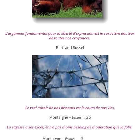
L’argument fon­da­men­tal pour la liber­té d’expression est le carac­tère dou­teux
de toutes nos croyances.
Ber­trand Russel
Le vrai miroir de nos dis­cours est le cours de nos vies.
Montaigne –
Essais
, I,
26
La sagesse a ses excez, et n’a pas moins besoing de mode­ra­tion que la folie.
Montaigne –
Essais
,
,
5
III