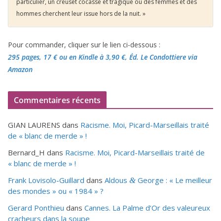
particulier, un creuset cocasse et tragique où des femmes et des
hommes cherchent leur issue hors de la nuit. »
Pour commander, cliquer sur le lien ci-dessous :
295 pages, 17 €
ou en Kindle à 3,90 €
, Éd. Le Condottiere via
Amazon
Commentaires récents
GIAN LAURENS
dans
Racisme. Moi, Picard-Marseillais traité
de « blanc de merde » !
Bernard_H
dans
Racisme. Moi, Picard-Marseillais traité de
« blanc de merde » !
Frank Lovisolo-Guillard
dans
Aldous
George : « Le meilleur
&
des mondes » ou «
1984
» ?
Gerard Ponthieu
dans
Cannes. La Palme d’Or des valeureux
cracheurs dans la soupe