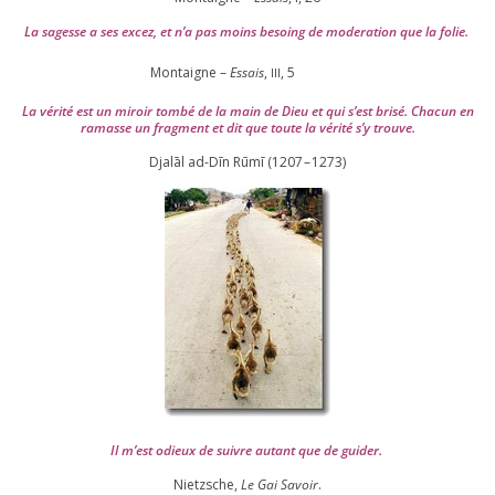
La sagesse a ses excez, et n’a pas moins besoing de mode­ra­tion que la folie.
Montaigne –
Essais
,
,
5
III
La véri­té est un miroir tom­bé de la main de Dieu et qui s’est bri­sé. Chacun en
ramasse un frag­ment et dit que toute la véri­té s’y trouve.
Djalāl ad-Dīn Rūmī (
1207
–
1273
)
Il m’est odieux de suivre autant que de gui­der
.
Nietzsche,
Le Gai Savoir
.