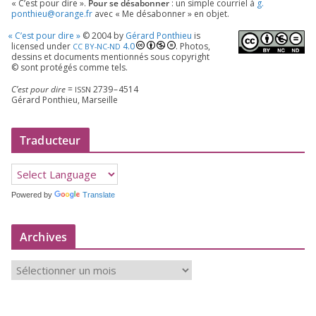
« C’est pour dire ».
Pour se désa­bon­ner
: un simple cour­riel à
g.​
ponthieu@​orange.​fr
avec « Me désa­bon­ner » en objet.
«
C’est pour dire »
©
2004
by
Gérard Ponthieu
is
licen­sed under
4
.
0
. Photos,
CC
BY-NC-ND
des­sins et docu­ments men­tion­nés sous copy­right
© sont pro­té­gés comme tels.
C’est pour dire
=
2739
–
4514
ISSN
Gérard Ponthieu, Marseille
Traducteur
Powered by
Translate
Archives
A
r
c