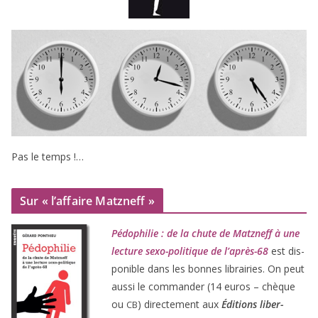
Pas le temps !…
Sur « l’affaire Matzneff »
Pédophilie : de la chute de Matzneff à une
lec­ture sexo-poli­tique de l’après-
68
est dis­
po­nible dans les bonnes librai­ries. On peut
aus­si le com­man­der (
14
euros – chèque
ou
) direc­te­ment aux
Éditions liber­
CB