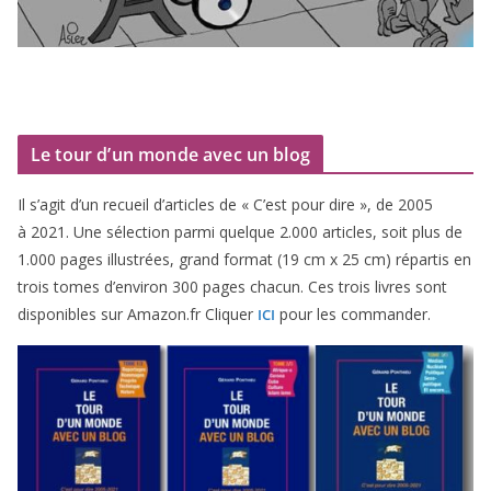
Le tour d’un monde avec un blog
Il s’agit d’un recueil d’ar­ticles de « C’est pour dire », de
2005
à
2021
. Une sélec­tion par­mi quelque
2
.
000
articles, soit plus de
1
.
000
pages illus­trées, grand for­mat (
19
cm x
25
cm) répar­tis en
trois tomes d’environ
300
pages cha­cun. Ces trois livres sont
dis­po­nibles sur Amazon​.fr Cliquer
pour les commander.
ICI