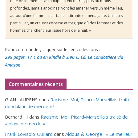
fuite de lui-même. De multiples rencontres, plus ou moins
profondes, jamais anodines, vont les amener vers un même lieu,
autour d’une flamme incertaine, attirante et menaçante. Un lieu si
particulier, un creuset cocasse et tragique où des femmes et des
hommes cherchent leur issue hors de la nuit. »
Pour commander, cliquer sur le lien ci-dessous :
295 pages, 17 €
ou en Kindle à 3,90 €
, Éd. Le Condottiere via
Amazon
Commentaires récents
GIAN LAURENS
dans
Racisme. Moi, Picard-Marseillais traité
de « blanc de merde » !
Bernard_H
dans
Racisme. Moi, Picard-Marseillais traité de
« blanc de merde » !
Frank Lovisolo-Guillard
dans
Aldous
George : « Le meilleur
&