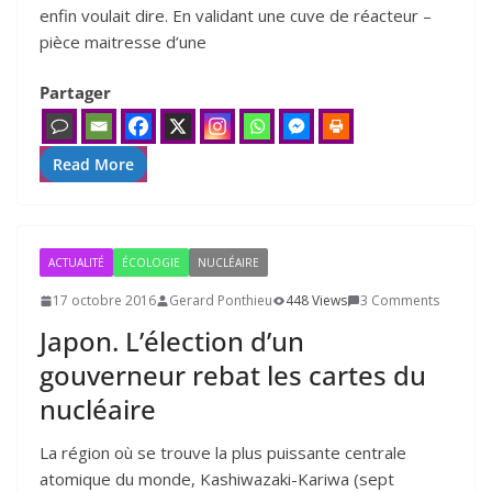
enfin vou­lait dire. En vali­dant une cuve de réac­teur –
pièce mai­tresse d’une
Partager
Read More
ACTUALITÉ
ÉCOLOGIE
NUCLÉAIRE
17 octobre 2016
Gerard Ponthieu
448 Views
3 Comments
Japon. L’élection d’un
gouverneur rebat les cartes du
nucléaire
La région où se trouve la plus puissante centrale
atomique du monde, Kashiwazaki-Kariwa (sept