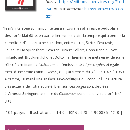
taires
:
https://​edi​tions​-liber​taires​.org/​?​p​=​
1
740
ou sur
Amazon
:
https://​amzn​.to/​
3
​X​I​o​
dzr
“
Je m’y inter­roge sur l’impunité qui a entou­ré les affaires de pédo­phi­lie
dès après Mai-
68
, et en par­ti­cu­lier sur cet « air du temps » qui a per­mis la
com­pli­ci­té d’une cer­taine élite dont, entre autres, Sartre, Beauvoir,
Foucault, Hocquenghem, Schérer, Duvert, Sollers, Cohn-Bendit, Pivot,
Finkielkraut, Bruckner, July… et Dolto. Par là-même, je mets en évi­dence le
rôle déter­mi­nant de
Libération
, de l’émission télé
Apostrophes
et éga­le­
ment d’une revue comme
Sexpol
, que j’ai créée et diri­gée de
1975
à
1980
.
À ce titre, j’ai mené une ana­lyse sexo-poli­tique qui conduit à une lec­ture
très actuelle de notre socié­té. Bien sûr, ces pages sont dédiées
à
Vanessa Springora
, auteure du
Consentement
, qui a ouvert la brèche.”
[
]
GP
[
101
pages – Illustrations –
14
€ –
:
978
–
2
‑
900886
–
12
‑
0
]
ISBN