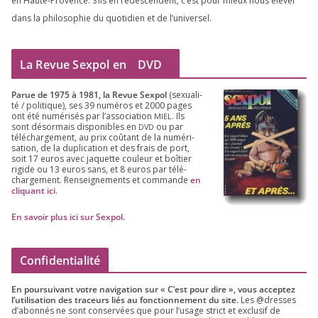
en Haute-Provence. S’ils en redes­cendent, c’est pour mieux nous éle­ver
dans la phi­lo­so­phie du quo­ti­dien et de l’universel.
La Revue Sexpol en
DVD
Parue de
1975
à
1981
, la Revue Sex­pol
(sexua­li­
té /​ poli­tique), ses
39
numé­ros et
2000
pages
ont été numé­ri­sés par l’as­so­cia­tion
. Ils
MIEL
sont désor­mais dis­po­nibles en
ou par
DVD
télé­char­ge­ment, au prix coû­tant de la numé­ri­
sa­tion, de la dupli­ca­tion et des frais de port,
soit
17
euros avec jaquette cou­leur et boî­tier
rigide ou
13
euros sans, et
8
euros par télé­
char­ge­ment. Ren­sei­gne­ments et com­mande
en
cli­quant ici
.
En savoir plus ici sur Sexpol
.
Confidentialité
En pour­sui­vant votre navi­ga­tion sur « C’est pour dire », vous accep­tez
l’utilisation des tra­ceurs liés au fonc­tion­ne­ment du site.
Les @dresses
d’a­bon­nés ne sont conser­vées que pour l’u­sage strict et exclu­sif de