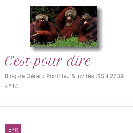
Passer
au
contenu
C’est pour dire
Blog de Gérard Ponthieu & invités ISSN 2739-
4514
EPR