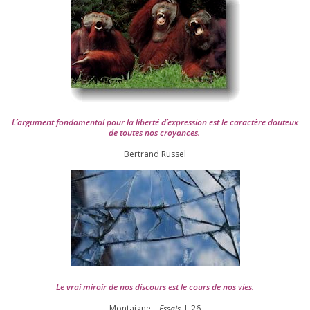
L’argument fon­da­men­tal pour la liber­té d’expression est le carac­tère dou­teux
de toutes nos croyances.
Ber­trand Russel
Le vrai miroir de nos dis­cours est le cours de nos vies.
Montaigne –
Essais
, I,
26