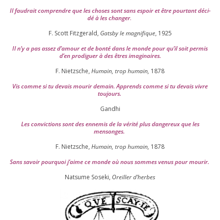
Il fau­drait com­prendre que les choses sont sans espoir et être pour­tant déci­
dé à les chan­ger
.
F. Scott Fitzgerald,
Gatsby le magni­fique
,
1925
Il n’y a pas assez d’a­mour et de bon­té dans le monde pour qu’il soit per­mis
d’en pro­di­guer à des êtres imaginaires.
F. Nietzsche,
Humain, trop humain,
1878
Vis comme si tu devais mou­rir demain. Apprends comme si tu devais vivre
toujours.
Gandhi
Les convic­tions sont des enne­mis de la véri­té plus dan­ge­reux que les
mensonges.
F. Nietzsche,
Humain, trop humain,
1878
Sans savoir pour­quoi j’aime ce monde où nous sommes venus pour mourir.
Natsume Soseki,
Oreiller d’herbes