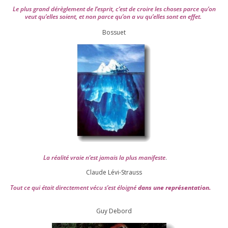
Le plus grand dérè­gle­ment de l’es­prit, c’est de croire les choses parce qu’on
veut qu’elles soient, et non parce qu’on a vu qu’elles sont en effet.
Bossuet
La réa­lité vraie n’est jamais la plus mani­feste
.
Claude Lévi-Strauss
Tout ce qui était direc­te­ment vécu s’est éloi­gné
dans une repré­sen­ta­tion.
Guy Debord