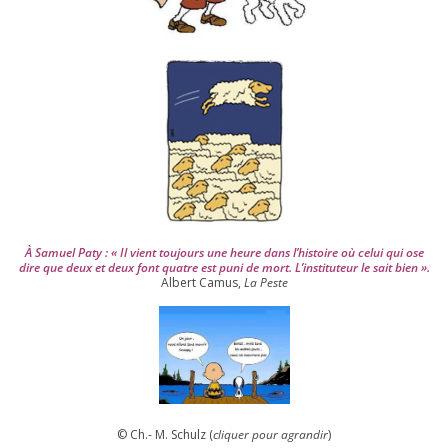
i
s
2
0
0
4
À Samuel Paty : « Il vient tou­jours une heure dans l’his­toire où celui qui ose
dire que deux et deux font quatre est puni de mort. L’instituteur le sait bien ».
Albert Camus,
La Peste
© Ch.- M. Schulz (
cli­quer pour agran­dir
)