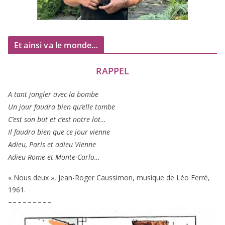
Et ainsi va le monde…
RAPPEL
A tant jon­gler avec la bombe
Un jour fau­dra bien qu’elle tombe
C’est son but et c’est notre lot…
Il fau­dra bien que ce jour vienne
Adieu, Paris et adieu Vienne
Adieu Rome et Monte-Carlo…
« Nous deux », Jean-Roger Caussimon, musique de Léo Ferré,
1961
.
– – – – – – – – –