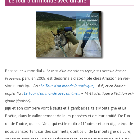
Le tour d’un monde avec un âne
Best sel­ler « mon­dial »,
Le tour d’un monde en sept jours avec un âne en
Provence,
paru en
2009
, est désor­mais dis­po­nible chez Amazon en ver­
sion numé­rique
(ici :
Le Tour d’un monde (numé­rique)
–
6
€) et en édi­tion
papier (ici :
Le Tour d’un monde avec un âne…
–
14
€), iden­tique à l’é­di­tion ori­
gi­nale (épui­sée).
Juju et son com­père vont à sauts et à gam­bades, tels Montaigne et La
Boétie, dans le val­lon­ne­ment de leurs pen­sées et de leur ami­tié. De l’un
ou de l’autre, qui est l’âne, qui est le maître ? L’auteur et son digne équi­dé
nous trans­portent sur des som­mets, dont celui de la mon­tagne de Lure,