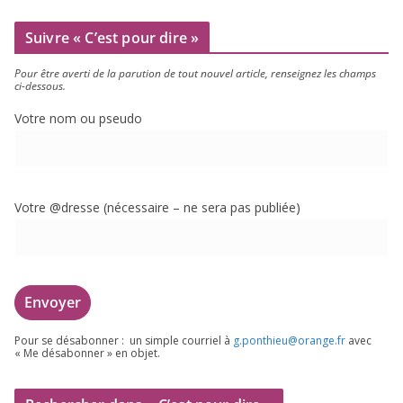
Suivre « C’est pour dire »
Pour être aver­ti de la paru­tion de tout nou­vel article, ren­sei­gnez les champs
ci-dessous.
Votre nom ou pseudo
Votre @dresse (néces­saire – ne sera pas publiée)
Pour se désa­bon­ner : un simple cour­riel à
g.​ponthieu@​orange.​fr
avec
« Me désa­bon­ner » en objet.