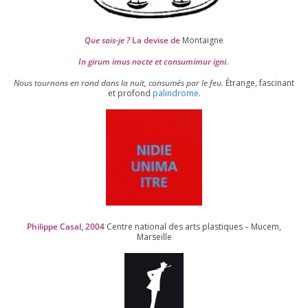
Que sais-je ?
La devise de
Montaigne
In girum imus nocte et consu­mi­mur igni.
Nous tour­nons en rond dans la nuit, consu­més par le feu.
Étrange, fas­ci­nant
et pro­fond
palin­drome
.
Philippe Casal,
2004
Centre natio­nal des arts plas­tiques – Mucem,
Marseille