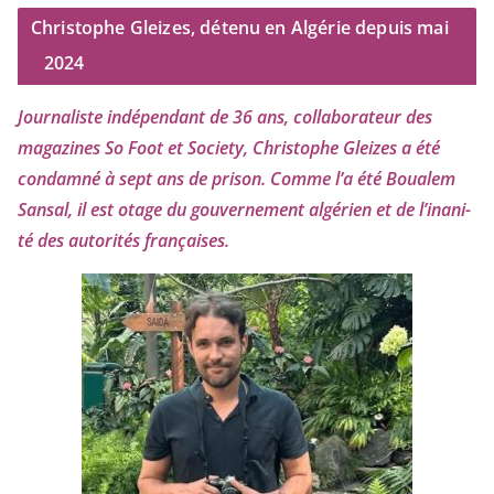
Christophe Gleizes, détenu en Algérie depuis mai
2024
Journaliste indé­pen­dant de
36
ans, col­la­bo­ra­teur des
maga­zines So Foot et Society, Christophe Gleizes
a été
condam­né à sept ans de pri­son. Comme l’a été Boualem
Sansal, il est otage du gou­ver­ne­ment algé­rien et de l’i­na­ni­
té des auto­ri­tés françaises.