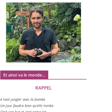
Et ainsi va le monde…
RAPPEL
A tant jon­gler avec la bombe
Un jour fau­dra bien qu’elle tombe
C’est son but et c’est notre lot…