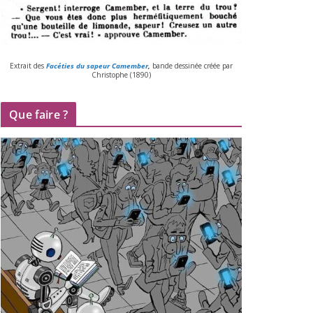
Extrait des
Facéties du sapeur Camember
,
bande des­si­née créée par
Christophe (
1890
)
Que faire ?