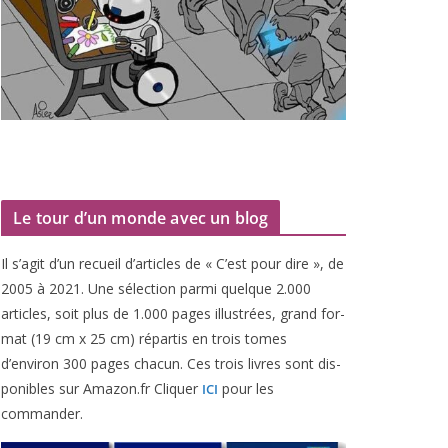
Le tour d’un monde avec un blog
Il s’agit d’un recueil d’ar­ticles de « C’est pour dire », de
2005
à
2021
. Une sélec­tion par­mi quelque
2
.
000
articles, soit plus de
1
.
000
pages illus­trées, grand for­
mat (
19
cm x
25
cm) répar­tis en trois tomes
d’environ
300
pages cha­cun. Ces trois livres sont dis­
po­nibles sur Amazon​.fr Cliquer
pour les
ICI
commander.