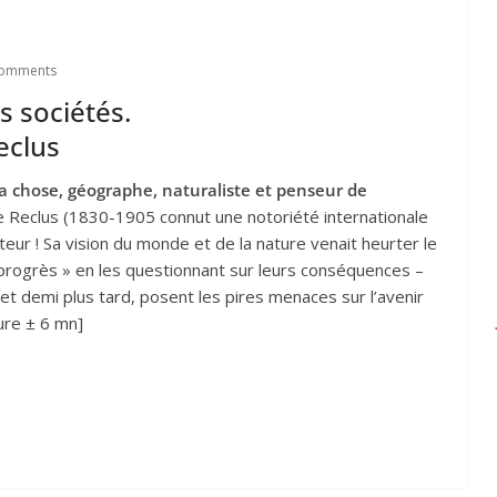
Comments
s sociétés.
eclus
 la chose, géographe, naturaliste et penseur de
ée Reclus (1830-1905 connut une notoriété internationale
eur ! Sa vision du monde et de la nature venait heurter le
« progrès » en les questionnant sur leurs conséquences –
 et demi plus tard, posent les pires menaces sur l’avenir
ure ± 6 mn]