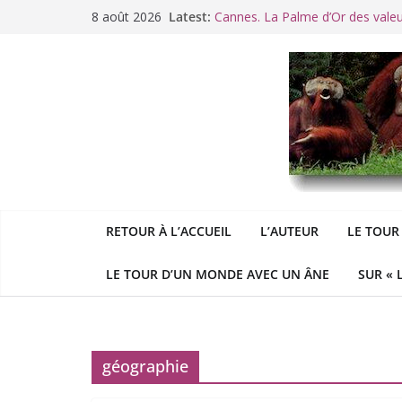
Passer
8 août 2026
Latest:
Cannes. La Palme d’Or des vale
au
Raoul Vaneigem, mort des suites
contenu
Racisme. Moi, Picard-Marseillais 
Aldous
George : « Le meilleu
&
«
Le patriarcat », bouc émissaire
RETOUR À L’ACCUEIL
L’AUTEUR
LE TOUR
LE TOUR D’UN MONDE AVEC UN ÂNE
SUR « 
géographie