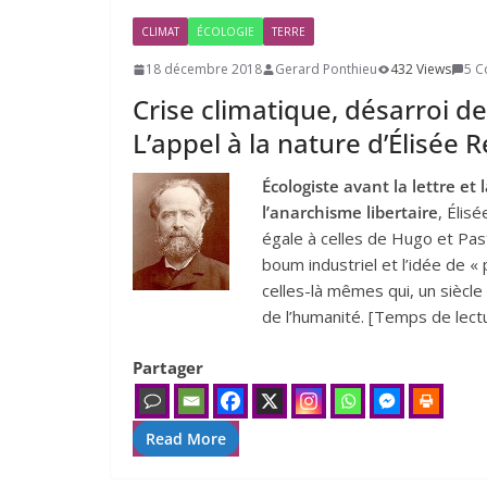
CLIMAT
ÉCOLOGIE
TERRE
18 décembre 2018
Gerard Ponthieu
432 Views
5 
Crise climatique, désarroi de
L’appel à la nature d’Élisée R
Écologiste avant la lettre et
l’anarchisme libertaire
, Élis
égale à celles de Hugo et Past
boum industriel et l’idée de 
celles-là mêmes qui, un siècle
de l’humanité. [Temps de lect
Partager
Read More