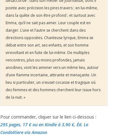
désaccordé : dans son métier de journaliste, dont il
pointe avec précision les pires travers ; en lui-même,
dans la quête de son être profond ; et surtout avec
Emma, qu’il ne sait pas aimer. Leur couple est en
danger. L’une et l’autre se cherchent dans des
directions opposées. Chanteuse lyrique, Emma se
débat entre son art, ses enfants, et son homme
virevoltant et en fuite de lui-même. De multiples
rencontres, plus ou moins profondes, jamais
anodines, vont les amener vers un même lieu, autour
d’une flamme incertaine, attirante et menaçante. Un
lieu si particulier, un creuset cocasse et tragique où
des femmes et des hommes cherchent leur issue hors
de la nuit. »
Pour commander, cliquer sur le lien ci-dessous :
295 pages, 17 €
ou en Kindle à 3,90 €
, Éd. Le
Condottiere via Amazon