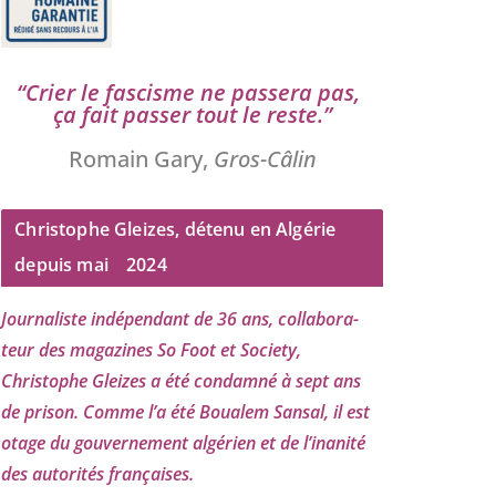
“
Crier le fas­cisme ne pas­se­ra pas,
ça fait pas­ser tout le reste.”
Romain Gary,
Gros-Câlin
Christophe Gleizes, détenu en Algérie
depuis mai
2024
Journaliste indé­pen­dant de
36
ans, col­la­bo­ra­
teur des maga­zines So Foot et Society,
Christophe Gleizes
a été condam­né à sept ans
de pri­son. Comme l’a été Boualem Sansal, il est
otage du gou­ver­ne­ment algé­rien et de l’i­na­ni­té
des auto­ri­tés françaises.