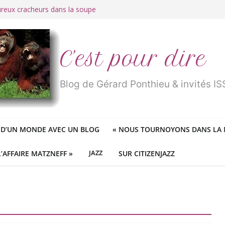
ureux cracheurs dans la soupe
 d’une longue et belle vie
traité de « blanc de merde » !
r des mondes » ou «
1984
» ?
 des féministes idéologiques
C’est pour dire
Blog de Gérard Ponthieu & invités 
 D’UN MONDE AVEC UN BLOG
«
NOUS TOURNOYONS DANS LA N
L’AFFAIRE MATZNEFF »
JAZZ
SUR CITIZENJAZZ