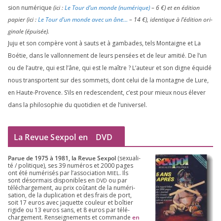
sion numé­rique
(ici :
Le Tour d’un monde (numé­rique)
–
6
€) et en édi­tion
papier (ici :
Le Tour d’un monde avec un âne…
–
14
€), iden­tique à l’é­di­tion ori­
gi­nale (épui­sée).
Juju et son com­père vont à sauts et à gam­bades, tels Montaigne et La
Boétie, dans le val­lon­ne­ment de leurs pen­sées et de leur ami­tié. De l’un
ou de l’autre, qui est l’âne, qui est le maître ? L’auteur et son digne équi­dé
nous trans­portent sur des som­mets, dont celui de la mon­tagne de Lure,
en Haute-Provence. S’ils en redes­cendent, c’est pour mieux nous éle­ver
dans la phi­lo­so­phie du quo­ti­dien et de l’universel.
La Revue Sexpol en
DVD
Parue de
1975
à
1981
, la Revue Sex­pol
(sexua­li­
té /​ poli­tique), ses
39
numé­ros et
2000
pages
ont été numé­ri­sés par l’as­so­cia­tion
. Ils
MIEL
sont désor­mais dis­po­nibles en
ou par
DVD
télé­char­ge­ment, au prix coû­tant de la numé­ri­
sa­tion, de la dupli­ca­tion et des frais de port,
soit
17
euros avec jaquette cou­leur et boî­tier
rigide ou
13
euros sans, et
8
euros par télé­
char­ge­ment. Ren­sei­gne­ments et com­mande
en