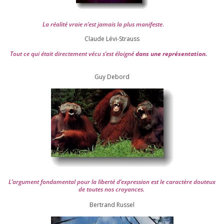
La réa­lité vraie n’est jamais la plus mani­feste
.
Claude Lévi-Strauss
Tout ce qui était direc­te­ment vécu s’est éloi­gné
dans une repré­sen­ta­tion.
Guy Debord
L’argument fon­da­men­tal pour la liber­té d’expression est le carac­tère dou­teux
de toutes nos croyances.
Ber­trand Russel