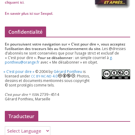
cli­quant ici
.
En savoir plus ici sur Sexpol
.
Confidentialité
En pour­sui­vant votre navi­ga­tion sur « C’est pour dire », vous accep­tez
l’utilisation des tra­ceurs liés au fonc­tion­ne­ment du site.
Les @dresses
d’a­bon­nés ne sont conser­vées que pour l’u­sage strict et exclu­sif de
« C’est pour dire ».
Pour se désa­bon­ner
: un simple cour­riel à
g.​
ponthieu@​orange.​fr
avec « Me désa­bon­ner » en objet.
«
C’est pour dire »
©
2004
by
Gérard Ponthieu
is
licen­sed under
4
.
0
. Photos,
CC
BY-NC-ND
des­sins et docu­ments men­tion­nés sous copy­right
© sont pro­té­gés comme tels.
C’est pour dire
=
2739
–
4514
ISSN
Gérard Ponthieu, Marseille
Traducteur