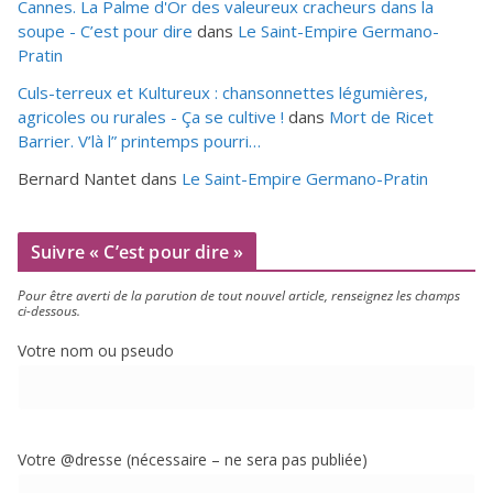
Cannes. La Palme d'Or des valeureux cracheurs dans la
soupe - C’est pour dire
dans
Le Saint-Empire Germano-
Pratin
Culs-terreux et Kultureux : chansonnettes légumières,
agricoles ou rurales - Ça se cultive !
dans
Mort de Ricet
Barrier. V’là l” printemps pourri…
Bernard Nantet
dans
Le Saint-Empire Germano-Pratin
Suivre « C’est pour dire »
Pour être aver­ti de la paru­tion de tout nou­vel article, ren­sei­gnez les champs
ci-dessous.
Votre nom ou pseudo
Votre @dresse (néces­saire – ne sera pas publiée)