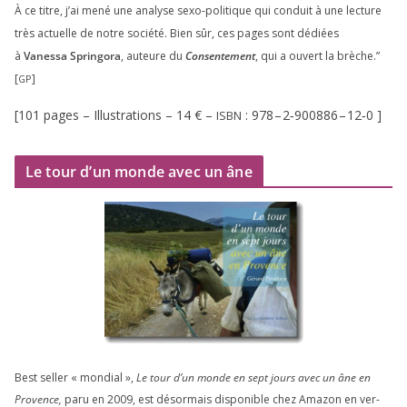
À ce titre, j’ai mené une ana­lyse sexo-poli­tique qui conduit à une lec­ture
très actuelle de notre socié­té. Bien sûr, ces pages sont dédiées
à
Vanessa Springora
, auteure du
Consentement
, qui a ouvert la brèche.”
[
]
GP
[
101
pages – Illustrations –
14
€ –
:
978
–
2
‑
900886
–
12
‑
0
]
ISBN
Le tour d’un monde avec un âne
Best sel­ler « mon­dial »,
Le tour d’un monde en sept jours avec un âne en
Provence,
paru en
2009
, est désor­mais dis­po­nible chez Amazon en ver­