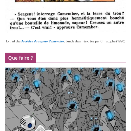
Extrait des
Facéties du sapeur Camember
,
bande des­si­née créée par Christophe (
1890
)
Que faire ?