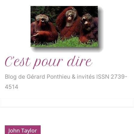
Passer
au
contenu
C’est pour dire
Blog de Gérard Ponthieu & invités ISSN 2739-
4514
John Taylor