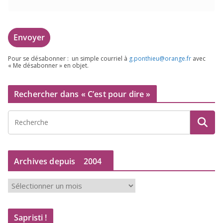
Pour se désa­bon­ner : un simple cour­riel à
g.​ponthieu@​orange.​fr
avec
« Me désa­bon­ner » en objet.
Rechercher dans « C’est pour dire »
Archives depuis
2004
A
r
c
Sapristi !
h