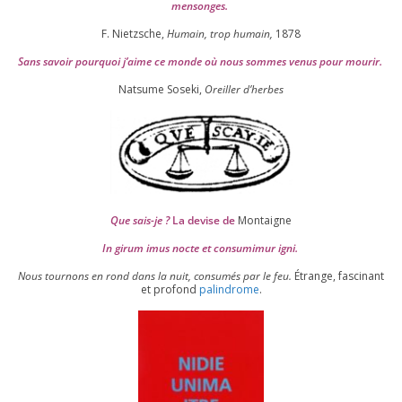
mensonges.
F. Nietzsche,
Humain, trop humain,
1878
Sans savoir pour­quoi j’aime ce monde où nous sommes venus pour mourir.
Natsume Soseki,
Oreiller d’herbes
Que sais-je ?
La devise de
Montaigne
In girum imus nocte et consu­mi­mur igni.
Nous tour­nons en rond dans la nuit, consu­més par le feu.
Étrange, fas­ci­nant
et pro­fond
palin­drome
.