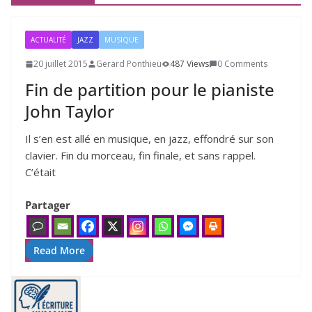
ACTUALITÉ
JAZZ
MUSIQUE
20 juillet 2015
Gerard Ponthieu
487 Views
0 Comments
Fin de partition pour le pianiste
John Taylor
Il s’en est allé en musique, en jazz, effon­dré sur son
cla­vier. Fin du mor­ceau, fin finale, et sans rap­pel.
C’était
Partager
Read More