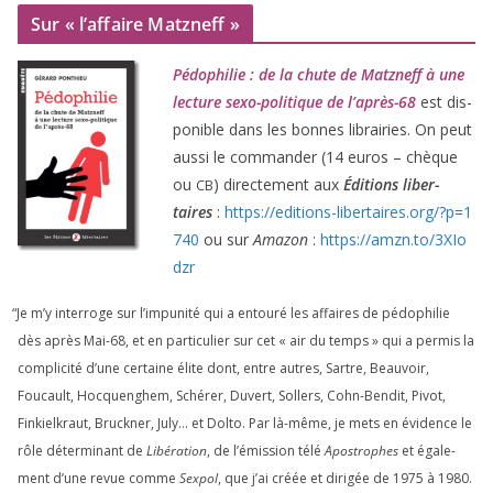
Sur « l’affaire Matzneff »
Pédophilie : de la chute de Matzneff à une
lec­ture sexo-poli­tique de l’après-
68
est dis­
po­nible dans les bonnes librai­ries. On peut
aus­si le com­man­der (
14
euros – chèque
ou
) direc­te­ment aux
Éditions liber­
CB
taires
:
https://​edi​tions​-liber​taires​.org/​?​p​=​
1
740
ou sur
Amazon
:
https://​amzn​.to/​
3
​X​I​o​
dzr
“
Je m’y inter­roge sur l’impunité qui a entou­ré les affaires de pédo­phi­lie
dès après Mai-
68
, et en par­ti­cu­lier sur cet « air du temps » qui a per­mis la
com­pli­ci­té d’une cer­taine élite dont, entre autres, Sartre, Beauvoir,
Foucault, Hocquenghem, Schérer, Duvert, Sollers, Cohn-Bendit, Pivot,
Finkielkraut, Bruckner, July… et Dolto. Par là-même, je mets en évi­dence le
rôle déter­mi­nant de
Libération
, de l’émission télé
Apostrophes
et éga­le­
ment d’une revue comme
Sexpol
, que j’ai créée et diri­gée de
1975
à
1980
.