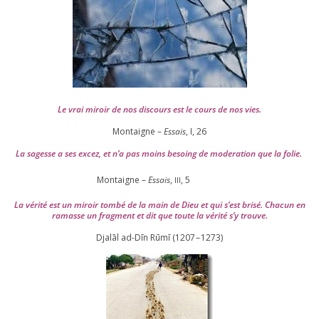
Le vrai miroir de nos dis­cours est le cours de nos vies.
Montaigne –
Essais
, I,
26
La sagesse a ses excez, et n’a pas moins besoing de mode­ra­tion que la folie.
Montaigne –
Essais
,
,
5
III
La véri­té est un miroir tom­bé de la main de Dieu et qui s’est bri­sé. Chacun en
ramasse un frag­ment et dit que toute la véri­té s’y trouve.
Djalāl ad-Dīn Rūmī (
1207
–
1273
)