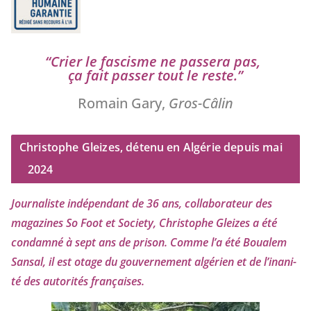
“
Crier le fas­cisme ne pas­se­ra pas,
ça fait pas­ser tout le reste.”
Romain Gary,
Gros-Câlin
Christophe Gleizes, détenu en Algérie depuis mai
2024
Journaliste indé­pen­dant de
36
ans, col­la­bo­ra­teur des
maga­zines So Foot et Society, Christophe Gleizes
a été
condam­né à sept ans de pri­son. Comme l’a été Boualem
Sansal, il est otage du gou­ver­ne­ment algé­rien et de l’i­na­ni­
té des auto­ri­tés françaises.