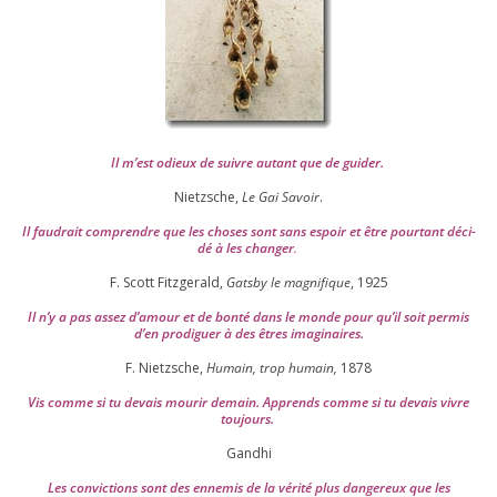
Il m’est odieux de suivre autant que de gui­der
.
Nietzsche,
Le Gai Savoir
.
Il fau­drait com­prendre que les choses sont sans espoir et être pour­tant déci­
dé à les chan­ger
.
F. Scott Fitzgerald,
Gatsby le magni­fique
,
1925
Il n’y a pas assez d’a­mour et de bon­té dans le monde pour qu’il soit per­mis
d’en pro­di­guer à des êtres imaginaires.
F. Nietzsche,
Humain, trop humain,
1878
Vis comme si tu devais mou­rir demain. Apprends comme si tu devais vivre
toujours.
Gandhi
Les convic­tions sont des enne­mis de la véri­té plus dan­ge­reux que les