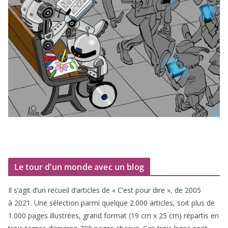
Le tour d’un monde avec un blog
Il s’agit d’un recueil d’ar­ticles de « C’est pour dire », de
2005
à
2021
. Une sélec­tion par­mi quelque
2
.
000
articles, soit plus de
1
.
000
pages illus­trées, grand for­mat (
19
cm x
25
cm) répar­tis en