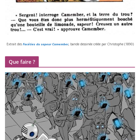
Extrait des
Facéties du sapeur Camember
,
bande des­si­née créée par Christophe (
1890
)
Que faire ?