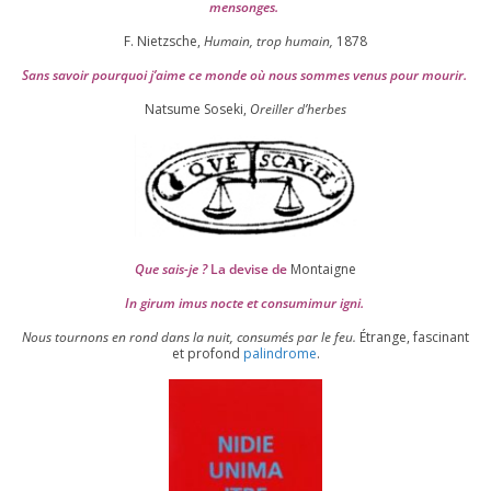
mensonges.
F. Nietzsche,
Humain, trop humain,
1878
Sans savoir pour­quoi j’aime ce monde où nous sommes venus pour mourir.
Natsume Soseki,
Oreiller d’herbes
Que sais-je ?
La devise de
Montaigne
In girum imus nocte et consu­mi­mur igni.
Nous tour­nons en rond dans la nuit, consu­més par le feu.
Étrange, fas­ci­nant
et pro­fond
palin­drome
.