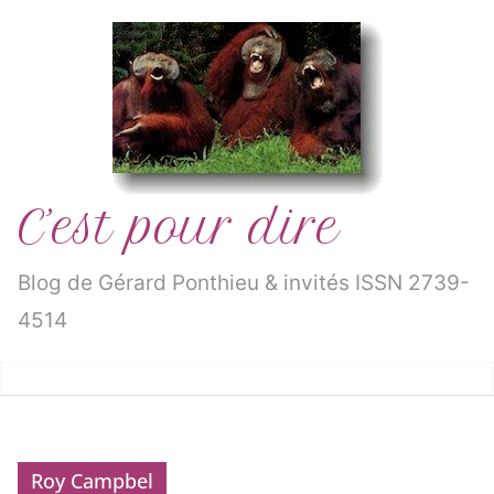
Passer
au
contenu
C’est pour dire
Blog de Gérard Ponthieu & invités ISSN 2739-
4514
Roy Campbel