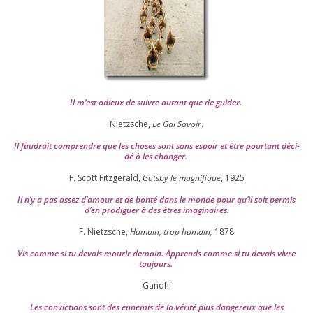
Il m’est odieux de suivre autant que de gui­der
.
Nietzsche,
Le Gai Savoir
.
Il fau­drait com­prendre que les choses sont sans espoir et être pour­tant déci­
dé à les chan­ger
.
F. Scott Fitzgerald,
Gatsby le magni­fique
,
1925
Il n’y a pas assez d’a­mour et de bon­té dans le monde pour qu’il soit per­mis
d’en pro­di­guer à des êtres imaginaires.
F. Nietzsche,
Humain, trop humain,
1878
Vis comme si tu devais mou­rir demain. Apprends comme si tu devais vivre
toujours.
Gandhi
Les convic­tions sont des enne­mis de la véri­té plus dan­ge­reux que les