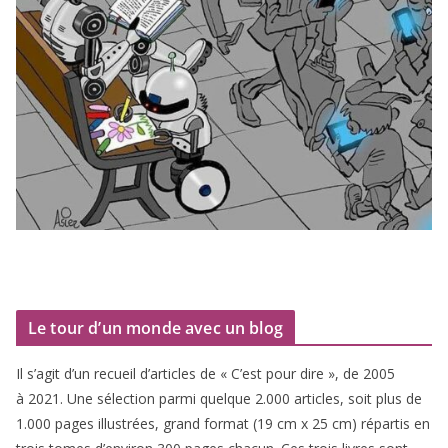
Le tour d’un monde avec un blog
Il s’agit d’un recueil d’ar­ticles de « C’est pour dire », de
2005
à
2021
. Une sélec­tion par­mi quelque
2
.
000
articles, soit plus de
1
.
000
pages illus­trées, grand for­mat (
19
cm x
25
cm) répar­tis en