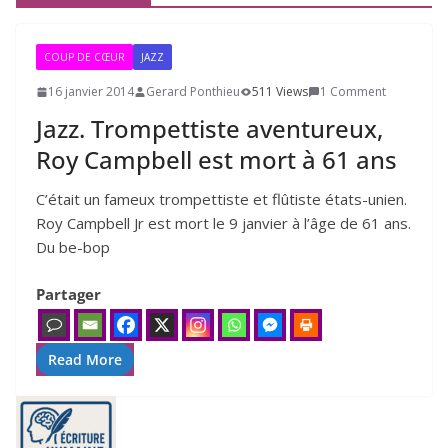
COUP DE CŒUR
JAZZ
16 janvier 2014
Gerard Ponthieu
511 Views
1 Comment
Jazz. Trompettiste aventureux,
Roy Campbell est mort à
61
ans
C’était un fameux trom­pet­tiste et flû­tiste états-unien.
Roy Campbell Jr est mort le 9 jan­vier à l’âge de 61 ans.
Du be-bop
Partager
Read More