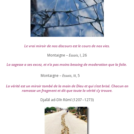
Le vrai miroir de nos dis­cours est le cours de nos vies.
Montaigne –
Essais
, I,
26
La sagesse a ses excez, et n’a pas moins besoing de mode­ra­tion que la folie.
Montaigne –
Essais
,
,
5
III
La véri­té est un miroir tom­bé de la main de Dieu et qui s’est bri­sé. Chacun en
ramasse un frag­ment et dit que toute la véri­té s’y trouve.
Djalāl ad-Dīn Rūmī (
1207
–
1273
)