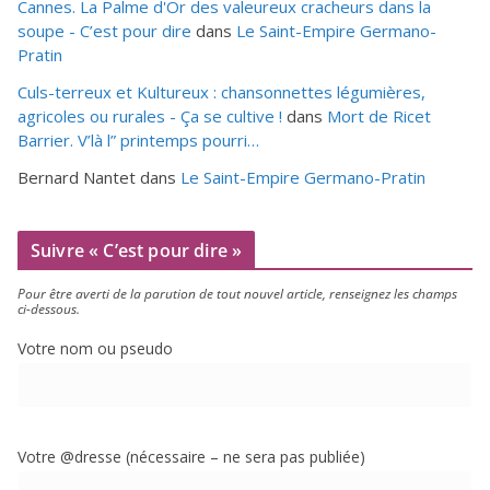
Cannes. La Palme d'Or des valeureux cracheurs dans la
soupe - C’est pour dire
dans
Le Saint-Empire Germano-
Pratin
Culs-terreux et Kultureux : chansonnettes légumières,
agricoles ou rurales - Ça se cultive !
dans
Mort de Ricet
Barrier. V’là l” printemps pourri…
Bernard Nantet
dans
Le Saint-Empire Germano-Pratin
Suivre « C’est pour dire »
Pour être aver­ti de la paru­tion de tout nou­vel article, ren­sei­gnez les champs
ci-dessous.
Votre nom ou pseudo
Votre @dresse (néces­saire – ne sera pas publiée)