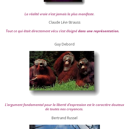
La réa­lité vraie n’est jamais la plus mani­feste
.
Claude Lévi-Strauss
Tout ce qui était direc­te­ment vécu s’est éloi­gné
dans une repré­sen­ta­tion.
Guy Debord
L’argument fon­da­men­tal pour la liber­té d’expression est le carac­tère dou­teux
de toutes nos croyances.
Ber­trand Russel