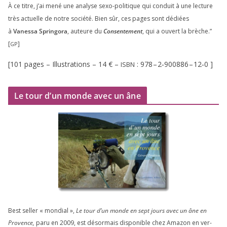
À ce titre, j’ai mené une ana­lyse sexo-poli­tique qui conduit à une lec­ture
très actuelle de notre socié­té. Bien sûr, ces pages sont dédiées
à
Vanessa Springora
, auteure du
Consentement
, qui a ouvert la brèche.”
[
]
GP
[
101
pages – Illustrations –
14
€ –
:
978
–
2
‑
900886
–
12
‑
0
]
ISBN
Le tour d’un monde avec un âne
Best sel­ler « mon­dial »,
Le tour d’un monde en sept jours avec un âne en
Provence,
paru en
2009
, est désor­mais dis­po­nible chez Amazon en ver­