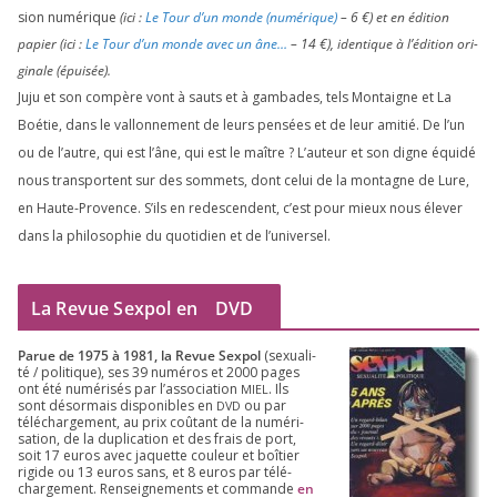
sion numé­rique
(ici :
Le Tour d’un monde (numé­rique)
–
6
€) et en édi­tion
papier (ici :
Le Tour d’un monde avec un âne…
–
14
€), iden­tique à l’é­di­tion ori­
gi­nale (épui­sée).
Juju et son com­père vont à sauts et à gam­bades, tels Montaigne et La
Boétie, dans le val­lon­ne­ment de leurs pen­sées et de leur ami­tié. De l’un
ou de l’autre, qui est l’âne, qui est le maître ? L’auteur et son digne équi­dé
nous trans­portent sur des som­mets, dont celui de la mon­tagne de Lure,
en Haute-Provence. S’ils en redes­cendent, c’est pour mieux nous éle­ver
dans la phi­lo­so­phie du quo­ti­dien et de l’universel.
La Revue Sexpol en
DVD
Parue de
1975
à
1981
, la Revue Sex­pol
(sexua­li­
té /​ poli­tique), ses
39
numé­ros et
2000
pages
ont été numé­ri­sés par l’as­so­cia­tion
. Ils
MIEL
sont désor­mais dis­po­nibles en
ou par
DVD
télé­char­ge­ment, au prix coû­tant de la numé­ri­
sa­tion, de la dupli­ca­tion et des frais de port,
soit
17
euros avec jaquette cou­leur et boî­tier
rigide ou
13
euros sans, et
8
euros par télé­
char­ge­ment. Ren­sei­gne­ments et com­mande
en