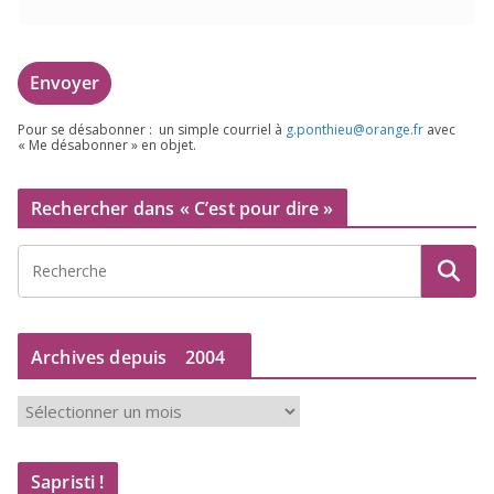
Pour se désa­bon­ner : un simple cour­riel à
g.​ponthieu@​orange.​fr
avec
« Me désa­bon­ner » en objet.
Rechercher dans « C’est pour dire »
Archives depuis
2004
A
r
c
Sapristi !
h