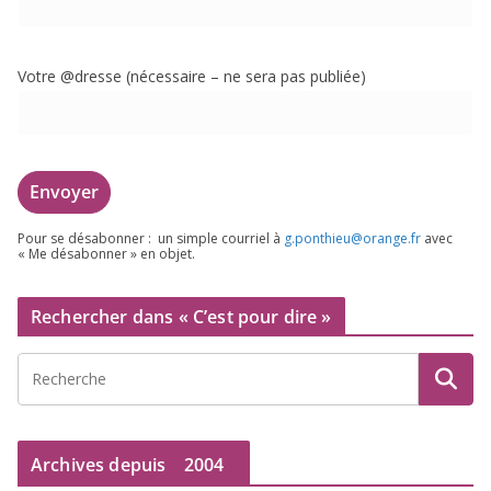
Votre @dresse (néces­saire – ne sera pas publiée)
Pour se désa­bon­ner : un simple cour­riel à
g.​ponthieu@​orange.​fr
avec
« Me désa­bon­ner » en objet.
Rechercher dans « C’est pour dire »
Archives depuis
2004