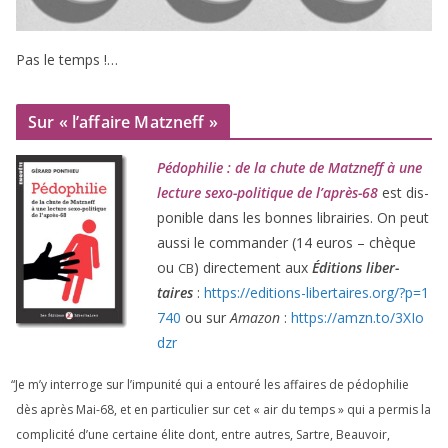
Pas le temps !…
Sur « l’affaire Matzneff »
Pédophilie : de la chute de Matzneff à une
lec­ture sexo-poli­tique de l’après-
68
est dis­
po­nible dans les bonnes librai­ries. On peut
aus­si le com­man­der (
14
euros – chèque
ou
) direc­te­ment aux
Éditions liber­
CB
taires
:
https://​edi​tions​-liber​taires​.org/​?​p​=​
1
740
ou sur
Amazon
:
https://​amzn​.to/​
3
​X​I​o​
dzr
“
Je m’y inter­roge sur l’impunité qui a entou­ré les affaires de pédo­phi­lie
dès après Mai-
68
, et en par­ti­cu­lier sur cet « air du temps » qui a per­mis la
com­pli­ci­té d’une cer­taine élite dont, entre autres, Sartre, Beauvoir,