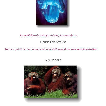
La réa­lité vraie n’est jamais la plus mani­feste
.
Claude Lévi-Strauss
Tout ce qui était direc­te­ment vécu s’est éloi­gné
dans une repré­sen­ta­tion.
Guy Debord