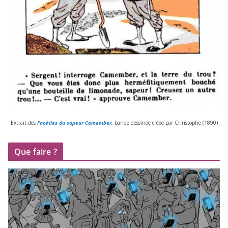
Extrait des
Facéties du sapeur Camember
,
bande des­si­née créée par Christophe (
1890
)
Que faire ?