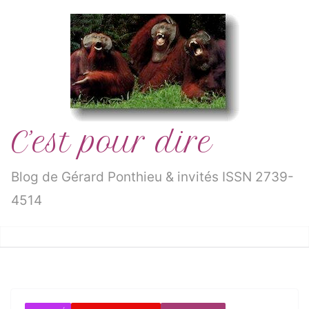
Passer
au
contenu
C’est pour dire
Blog de Gérard Ponthieu & invités ISSN 2739-
4514