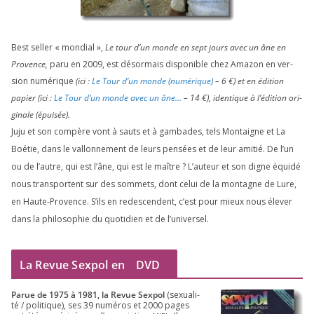
Best sel­ler « mon­dial »,
Le tour d’un monde en sept jours avec un âne en
Provence,
paru en
2009
, est désor­mais dis­po­nible chez Amazon en ver­
sion numé­rique
(ici :
Le Tour d’un monde (numé­rique)
–
6
€) et en édi­tion
papier (ici :
Le Tour d’un monde avec un âne…
–
14
€), iden­tique à l’é­di­tion ori­
gi­nale (épui­sée).
Juju et son com­père vont à sauts et à gam­bades, tels Montaigne et La
Boétie, dans le val­lon­ne­ment de leurs pen­sées et de leur ami­tié. De l’un
ou de l’autre, qui est l’âne, qui est le maître ? L’auteur et son digne équi­dé
nous trans­portent sur des som­mets, dont celui de la mon­tagne de Lure,
en Haute-Provence. S’ils en redes­cendent, c’est pour mieux nous éle­ver
dans la phi­lo­so­phie du quo­ti­dien et de l’universel.
La Revue Sexpol en
DVD
Parue de
1975
à
1981
, la Revue Sex­pol
(sexua­li­
té /​ poli­tique), ses
39
numé­ros et
2000
pages