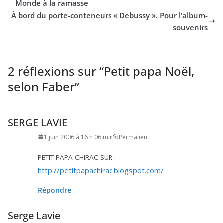
Monde à la ramasse
À bord du porte-conteneurs « Debussy ». Pour l’album-
souvenirs
2 réflexions sur “
Petit papa Noël,
selon Faber
”
SERGE LAVIE
1 juin 2006 à 16 h 06 min
Permalien
:
PETIT
PAPA
CHIRAC
SUR
http://​petit​pa​pa​chi​rac​.blog​spot​.com/
Répondre
Serge Lavie