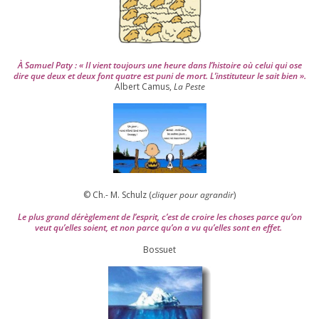
À Samuel Paty : « Il vient tou­jours une heure dans l’his­toire où celui qui ose
dire que deux et deux font quatre est puni de mort. L’instituteur le sait bien ».
Albert Camus,
La Peste
© Ch.- M. Schulz (
cli­quer pour agran­dir
)
Le plus grand dérè­gle­ment de l’es­prit, c’est de croire les choses parce qu’on
veut qu’elles soient, et non parce qu’on a vu qu’elles sont en effet.
Bossuet