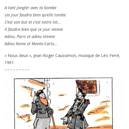
A tant jon­gler avec la bombe
Un jour fau­dra bien qu’elle tombe
C’est son but et c’est notre lot…
Il fau­dra bien que ce jour vienne
Adieu, Paris et adieu Vienne
Adieu Rome et Monte-Carlo…
« Nous deux », Jean-Roger Caussimon, musique de Léo Ferré,
1961
.
– – – – – – – – –