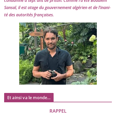
condam­né à sept ans de pri­son. Comme l’a été Boualem
Sansal, il est otage du gou­ver­ne­ment algé­rien et de l’i­na­ni­
té des auto­ri­tés françaises.
Et ainsi va le monde…
RAPPEL