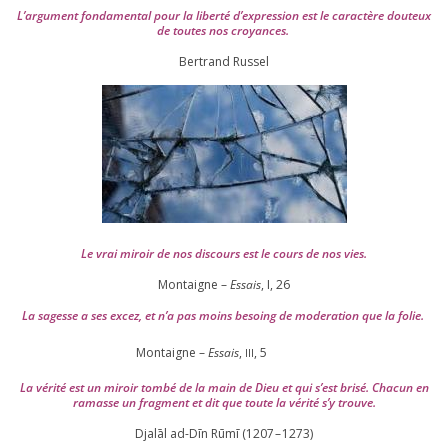
L’argument fon­da­men­tal pour la liber­té d’expression est le carac­tère dou­teux
de toutes nos croyances.
Ber­trand Russel
Le vrai miroir de nos dis­cours est le cours de nos vies.
Montaigne –
Essais
, I,
26
La sagesse a ses excez, et n’a pas moins besoing de mode­ra­tion que la folie.
Montaigne –
Essais
,
,
5
III
La véri­té est un miroir tom­bé de la main de Dieu et qui s’est bri­sé. Chacun en
ramasse un frag­ment et dit que toute la véri­té s’y trouve.
Djalāl ad-Dīn Rūmī (
1207
–
1273
)