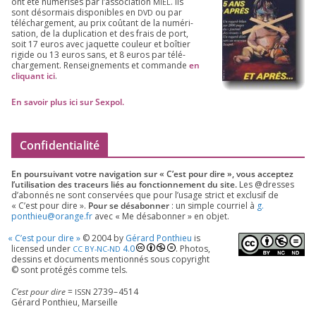
ont été numé­ri­sés par l’as­so­cia­tion
. Ils
MIEL
sont désor­mais dis­po­nibles en
ou par
DVD
télé­char­ge­ment, au prix coû­tant de la numé­ri­
sa­tion, de la dupli­ca­tion et des frais de port,
soit
17
euros avec jaquette cou­leur et boî­tier
rigide ou
13
euros sans, et
8
euros par télé­
char­ge­ment. Ren­sei­gne­ments et com­mande
en
cli­quant ici
.
En savoir plus ici sur Sexpol
.
Confidentialité
En pour­sui­vant votre navi­ga­tion sur « C’est pour dire », vous accep­tez
l’utilisation des tra­ceurs liés au fonc­tion­ne­ment du site.
Les @dresses
d’a­bon­nés ne sont conser­vées que pour l’u­sage strict et exclu­sif de
« C’est pour dire ».
Pour se désa­bon­ner
: un simple cour­riel à
g.​
ponthieu@​orange.​fr
avec « Me désa­bon­ner » en objet.
«
C’est pour dire »
©
2004
by
Gérard Ponthieu
is
licen­sed under
4
.
0
. Photos,
CC
BY-NC-ND
des­sins et docu­ments men­tion­nés sous copy­right
© sont pro­té­gés comme tels.
C’est pour dire
=
2739
–
4514
ISSN
Gérard Ponthieu, Marseille