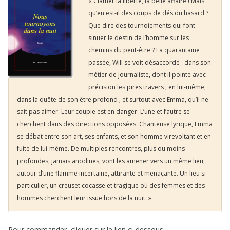
« Clamer la liberté, la belle affaire ! Mais
qu’en est-il des coups de dés du hasard ?
Que dire des tournoiements qui font
sinuer le destin de l’homme sur les
chemins du peut-être ? La quarantaine
passée, Will se voit désaccordé : dans son
métier de journaliste, dont il pointe avec
précision les pires travers ; en lui-même,
dans la quête de son être profond ; et surtout avec Emma, qu’il ne
sait pas aimer. Leur couple est en danger. L’une et l’autre se
cherchent dans des directions opposées. Chanteuse lyrique, Emma
se débat entre son art, ses enfants, et son homme virevoltant et en
fuite de lui-même. De multiples rencontres, plus ou moins
profondes, jamais anodines, vont les amener vers un même lieu,
autour d’une flamme incertaine, attirante et menaçante. Un lieu si
particulier, un creuset cocasse et tragique où des femmes et des
hommes cherchent leur issue hors de la nuit. »
Pour commander, cliquer sur le lien ci-dessous :