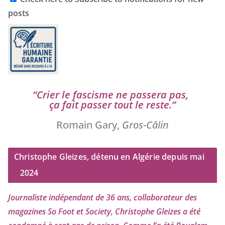
posts
“
Crier le fas­cisme ne pas­se­ra pas,
ça fait pas­ser tout le reste.”
Romain Gary,
Gros-Câlin
Christophe Gleizes, détenu en Algérie depuis mai
2024
Journaliste indé­pen­dant de
36
ans, col­la­bo­ra­teur des
maga­zines So Foot et Society, Christophe Gleizes
a été