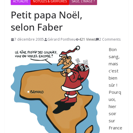
ACTUALITÉ
NOTULES & GRIFFURES
SAGE, L'IMAGE ?
Petit papa Noël,
selon Faber
7 décembre 2005
Gérard Ponthieu
421 Views
2 Comments
Bon
sang,
mais
c'est
bien
sûr !
Pourq
uoi,
hier
soir
sur
France