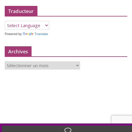
Traducteur
Powered by
Translate
Archives
A
r
c
h
i
v
e
s