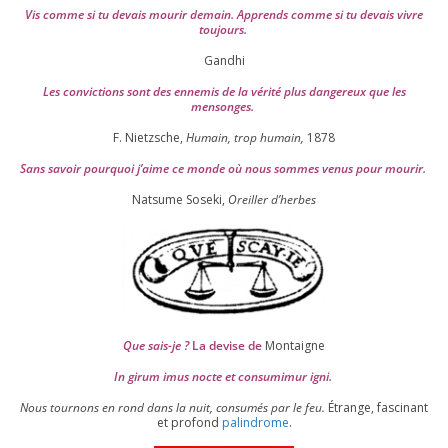
Vis comme si tu devais mou­rir demain. Apprends comme si tu devais vivre
toujours.
Gandhi
Les convic­tions sont des enne­mis de la véri­té plus dan­ge­reux que les
mensonges.
F. Nietzsche,
Humain, trop humain,
1878
Sans savoir pour­quoi j’aime ce monde où nous sommes venus pour mourir.
Natsume Soseki,
Oreiller d’herbes
Que sais-je ?
La devise de
Montaigne
In girum imus nocte et consu­mi­mur igni.
Nous tour­nons en rond dans la nuit, consu­més par le feu.
Étrange, fas­ci­nant
et pro­fond
palin­drome
.