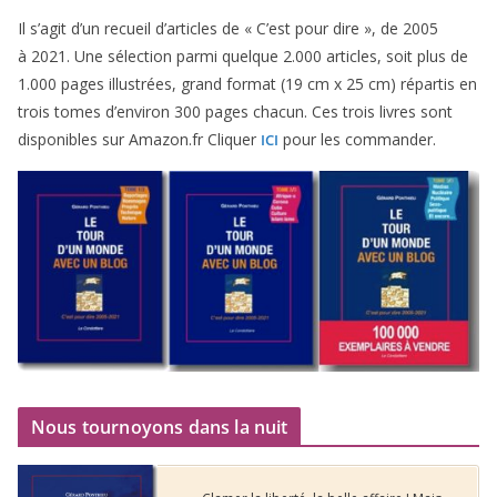
Il s’agit d’un recueil d’ar­ticles de « C’est pour dire », de
2005
à
2021
. Une sélec­tion par­mi quelque
2
.
000
articles, soit plus de
1
.
000
pages illus­trées, grand for­mat (
19
cm x
25
cm) répar­tis en
trois tomes d’environ
300
pages cha­cun. Ces trois livres sont
dis­po­nibles sur Amazon​.fr Cliquer
pour les commander.
ICI
Nous tournoyons dans la nuit