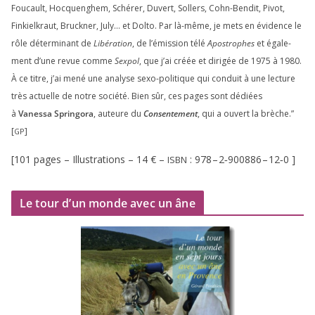
Foucault, Hocquenghem, Schérer, Duvert, Sollers, Cohn-Bendit, Pivot,
Finkielkraut, Bruckner, July… et Dolto. Par là-même, je mets en évi­dence le
rôle déter­mi­nant de
Libération
, de l’émission télé
Apostrophes
et éga­le­
ment d’une revue comme
Sexpol
, que j’ai créée et diri­gée de
1975
à
1980
.
À ce titre, j’ai mené une ana­lyse sexo-poli­tique qui conduit à une lec­ture
très actuelle de notre socié­té. Bien sûr, ces pages sont dédiées
à
Vanessa Springora
, auteure du
Consentement
, qui a ouvert la brèche.”
[
]
GP
[
101
pages – Illustrations –
14
€ –
:
978
–
2
‑
900886
–
12
‑
0
]
ISBN
Le tour d’un monde avec un âne