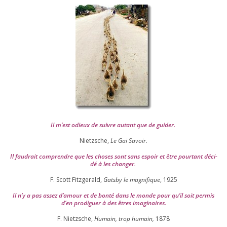
Il m’est odieux de suivre autant que de gui­der
.
Nietzsche,
Le Gai Savoir
.
Il fau­drait com­prendre que les choses sont sans espoir et être pour­tant déci­
dé à les chan­ger
.
F. Scott Fitzgerald,
Gatsby le magni­fique
,
1925
Il n’y a pas assez d’a­mour et de bon­té dans le monde pour qu’il soit per­mis
d’en pro­di­guer à des êtres imaginaires.
F. Nietzsche,
Humain, trop humain,
1878