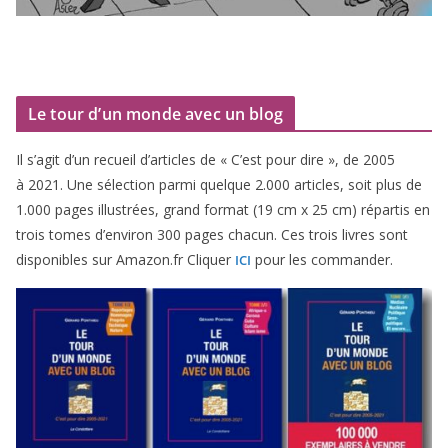
Le tour d’un monde avec un blog
Il s’agit d’un recueil d’ar­ticles de « C’est pour dire », de
2005
à
2021
. Une sélec­tion par­mi quelque
2
.
000
articles, soit plus de
1
.
000
pages illus­trées, grand for­mat (
19
cm x
25
cm) répar­tis en
trois tomes d’environ
300
pages cha­cun. Ces trois livres sont
dis­po­nibles sur Amazon​.fr Cliquer
pour les commander.
ICI