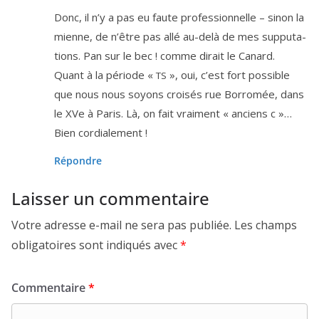
Donc, il n’y a pas eu faute pro­fes­sion­nelle – sinon la
mienne, de n’être pas allé au-delà de mes sup­pu­ta­
tions. Pan sur le bec ! comme dirait le Canard.
Quant à la période «
», oui, c’est fort pos­sible
TS
que nous nous soyons croi­sés rue Borromée, dans
le XVe à Paris. Là, on fait vrai­ment « anciens c »…
Bien cordialement !
Répondre
Laisser un commentaire
Votre adresse e-mail ne sera pas publiée.
Les champs
obligatoires sont indiqués avec
*
Commentaire
*