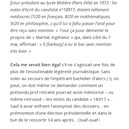
futur président au lycée Molière (Paris XVIe) en 1973 : les
notes d’écrit du candidat n°18917, étaient tellement
médiocres (7/20 en français, 8/20 en mathématiques,
9/20 en philosophie…) qu’il lui a fallu passer l’oral pour
être reçu sans mention.
» Tout ça pour démentir le
propos de « Martial, ingénieur » qui, dans
Libé
du 7
mai, affirmait : «
Il [Sarkozy] a eu le bac avec mention
très bien
. »
Cela me serait bien égal
s’il ne s’agissait une fois de
plus de l’insoutenable légèreté journalistique. Sans
voler au secours de l’impétrant bachelier d’alors ( !), on
peut, on doit même se demander comment un
prétendu prof retraité pourrait avoir mémorisé – ou
même retrouvé – les notes du candidat « 18917 »…
Sauf à avoir enfreint l’anonymat des dossiers… en
prémonition d’une élection présidentielle et dans le
but de le ressortir 34 ans après… Ouaf-ouaf !