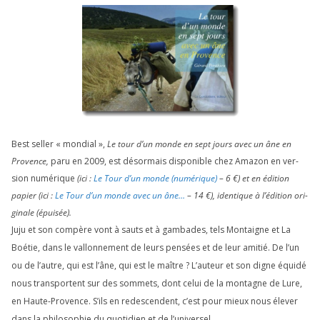
Best sel­ler « mon­dial »,
Le tour d’un monde en sept jours avec un âne en
Provence,
paru en
2009
, est désor­mais dis­po­nible chez Amazon en ver­
sion numé­rique
(ici :
Le Tour d’un monde (numé­rique)
–
6
€) et en édi­tion
papier (ici :
Le Tour d’un monde avec un âne…
–
14
€), iden­tique à l’é­di­tion ori­
gi­nale (épui­sée).
Juju et son com­père vont à sauts et à gam­bades, tels Montaigne et La
Boétie, dans le val­lon­ne­ment de leurs pen­sées et de leur ami­tié. De l’un
ou de l’autre, qui est l’âne, qui est le maître ? L’auteur et son digne équi­dé
nous trans­portent sur des som­mets, dont celui de la mon­tagne de Lure,
en Haute-Provence. S’ils en redes­cendent, c’est pour mieux nous éle­ver
dans la phi­lo­so­phie du quo­ti­dien et de l’universel.