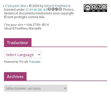
«
C’est pour dire »
©
2004
by
Gérard Ponthieu
is
licen­sed under
4
.
0
. Photos,
CC
BY-NC-ND
des­sins et docu­ments men­tion­nés sous copy­right
© sont pro­té­gés comme tels.
C’est pour dire
=
2739
–
4514
ISSN
Gérard Ponthieu, Marseille
Traducteur
Powered by
Translate
Archives
A
r
c
h