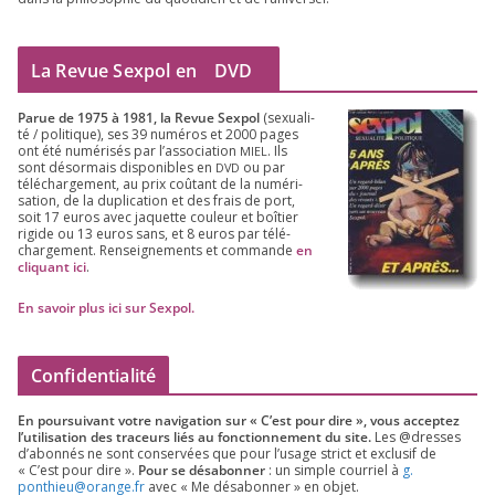
La Revue Sexpol en
DVD
Parue de
1975
à
1981
, la Revue Sex­pol
(sexua­li­
té /​ poli­tique), ses
39
numé­ros et
2000
pages
ont été numé­ri­sés par l’as­so­cia­tion
. Ils
MIEL
sont désor­mais dis­po­nibles en
ou par
DVD
télé­char­ge­ment, au prix coû­tant de la numé­ri­
sa­tion, de la dupli­ca­tion et des frais de port,
soit
17
euros avec jaquette cou­leur et boî­tier
rigide ou
13
euros sans, et
8
euros par télé­
char­ge­ment. Ren­sei­gne­ments et com­mande
en
cli­quant ici
.
En savoir plus ici sur Sexpol
.
Confidentialité
En pour­sui­vant votre navi­ga­tion sur « C’est pour dire », vous accep­tez
l’utilisation des tra­ceurs liés au fonc­tion­ne­ment du site.
Les @dresses
d’a­bon­nés ne sont conser­vées que pour l’u­sage strict et exclu­sif de
« C’est pour dire ».
Pour se désa­bon­ner
: un simple cour­riel à
g.​
ponthieu@​orange.​fr
avec « Me désa­bon­ner » en objet.