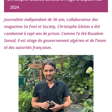
2024
Journaliste indé­pen­dant de
36
ans, col­la­bo­ra­teur des
maga­zines So Foot et Society, Christophe Gleizes
a été
condam­né à sept ans de pri­son. Comme l’a été Boualem
Sansal, il est otage du gou­ver­ne­ment algé­rien et de l’i­na­ni­
té des auto­ri­tés françaises.