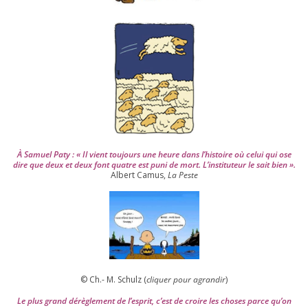
s
2
0
0
4
À Samuel Paty : « Il vient tou­jours une heure dans l’his­toire où celui qui ose
dire que deux et deux font quatre est puni de mort. L’instituteur le sait bien ».
Albert Camus,
La Peste
© Ch.- M. Schulz (
cli­quer pour agran­dir
)
Le plus grand dérè­gle­ment de l’es­prit, c’est de croire les choses parce qu’on