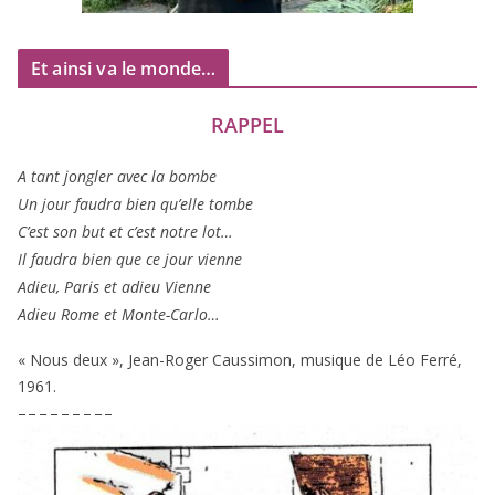
Et ainsi va le monde…
RAPPEL
A tant jon­gler avec la bombe
Un jour fau­dra bien qu’elle tombe
C’est son but et c’est notre lot…
Il fau­dra bien que ce jour vienne
Adieu, Paris et adieu Vienne
Adieu Rome et Monte-Carlo…
« Nous deux », Jean-Roger Caussimon, musique de Léo Ferré,
1961
.
– – – – – – – – –