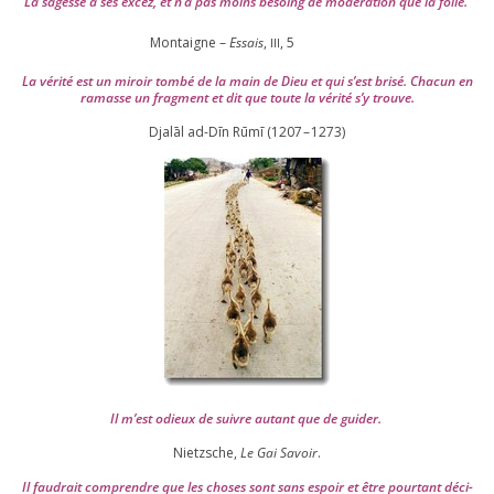
La sagesse a ses excez, et n’a pas moins besoing de mode­ra­tion que la folie.
Montaigne –
Essais
,
,
5
III
La véri­té est un miroir tom­bé de la main de Dieu et qui s’est bri­sé. Chacun en
ramasse un frag­ment et dit que toute la véri­té s’y trouve.
Djalāl ad-Dīn Rūmī (
1207
–
1273
)
Il m’est odieux de suivre autant que de gui­der
.
Nietzsche,
Le Gai Savoir
.
Il fau­drait com­prendre que les choses sont sans espoir et être pour­tant déci­