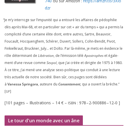
740
ou sur
Amazon
:
https://​amzn​.to/​
3
​X​I​o​
dzr
“
Je m’y inter­roge sur l’impunité qui a entou­ré les affaires de pédo­phi­lie
dès après Mai-
68
, et en par­ti­cu­lier sur cet « air du temps » qui a per­mis la
com­pli­ci­té d’une cer­taine élite dont, entre autres, Sartre, Beauvoir,
Foucault, Hocquenghem, Schérer, Duvert, Sollers, Cohn-Bendit, Pivot,
Finkielkraut, Bruckner, July… et Dolto. Par là-même, je mets en évi­dence le
rôle déter­mi­nant de
Libération
, de l’émission télé
Apostrophes
et éga­le­
ment d’une revue comme
Sexpol
, que j’ai créée et diri­gée de
1975
à
1980
.
À ce titre, j’ai mené une ana­lyse sexo-poli­tique qui conduit à une lec­ture
très actuelle de notre socié­té. Bien sûr, ces pages sont dédiées
à
Vanessa Springora
, auteure du
Consentement
, qui a ouvert la brèche.”
[
]
GP
[
101
pages – Illustrations –
14
€ –
:
978
–
2
‑
900886
–
12
‑
0
]
ISBN
Le tour d’un monde avec un âne