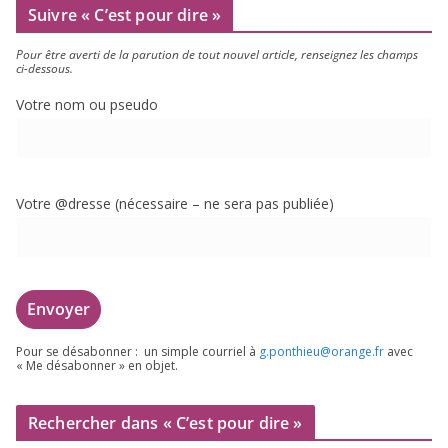
Suivre « C’est pour dire »
Pour être aver­ti de la paru­tion de tout nou­vel article, ren­sei­gnez les champs
ci-dessous.
Votre nom ou pseudo
Votre @dresse (néces­saire – ne sera pas publiée)
Pour se désa­bon­ner : un simple cour­riel à
g.​ponthieu@​orange.​fr
avec
« Me désa­bon­ner » en objet.
Rechercher dans « C’est pour dire »