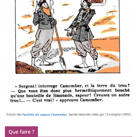
Extrait des
Facéties du sapeur Camember
,
bande des­si­née créée par Christophe (
1890
)
Que faire ?