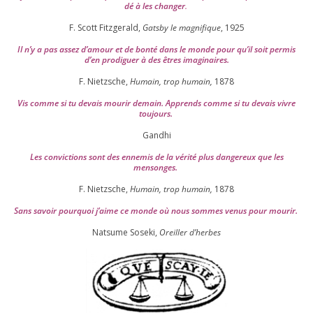
dé à les chan­ger
.
F. Scott Fitzgerald,
Gatsby le magni­fique
,
1925
Il n’y a pas assez d’a­mour et de bon­té dans le monde pour qu’il soit per­mis
d’en pro­di­guer à des êtres imaginaires.
F. Nietzsche,
Humain, trop humain,
1878
Vis comme si tu devais mou­rir demain. Apprends comme si tu devais vivre
toujours.
Gandhi
Les convic­tions sont des enne­mis de la véri­té plus dan­ge­reux que les
mensonges.
F. Nietzsche,
Humain, trop humain,
1878
Sans savoir pour­quoi j’aime ce monde où nous sommes venus pour mourir.
Natsume Soseki,
Oreiller d’herbes