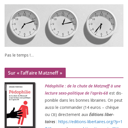
Pas le temps !…
Sur « l’affaire Matzneff »
Pédophilie : de la chute de Matzneff à une
lec­ture sexo-poli­tique de l’après-
68
est dis­
po­nible dans les bonnes librai­ries. On peut
aus­si le com­man­der (
14
euros – chèque
ou
) direc­te­ment aux
Éditions liber­
CB
taires
:
https://​edi​tions​-liber​taires​.org/​?​p​=​
1