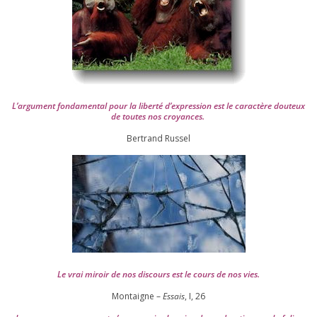
L’argument fon­da­men­tal pour la liber­té d’expression est le carac­tère dou­teux
de toutes nos croyances.
Ber­trand Russel
Le vrai miroir de nos dis­cours est le cours de nos vies.
Montaigne –
Essais
, I,
26