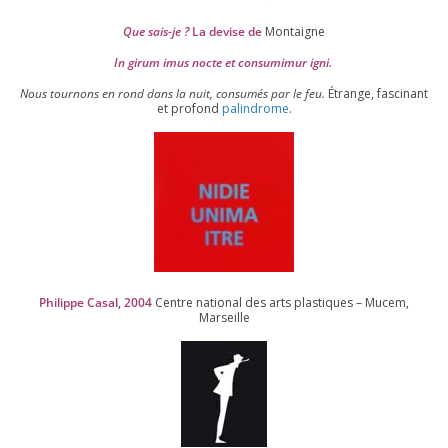
Que sais-je ?
La devise de
Montaigne
In girum imus nocte et consu­mi­mur igni.
Nous tour­nons en rond dans la nuit, consu­més par le feu.
Étrange, fas­ci­nant
et pro­fond
palin­drome
.
Philippe Casal,
2004
Centre natio­nal des arts plas­tiques – Mucem,
Marseille