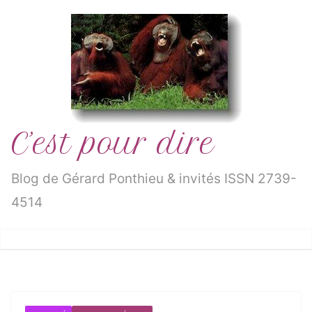
Passer
au
contenu
C’est pour dire
Blog de Gérard Ponthieu & invités ISSN 2739-
4514