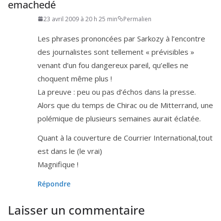
emachedé
23 avril 2009 à 20 h 25 min
Permalien
Les phrases pro­non­cées par Sarkozy à l’en­contre
des jour­na­listes sont tel­le­ment « pré­vi­sibles »
venant d’un fou dan­ge­reux pareil, qu’elles ne
choquent même plus !
La preuve : peu ou pas d’é­chos dans la presse.
Alors que du temps de Chirac ou de Mitterrand, une
polé­mique de plu­sieurs semaines aurait éclatée.
Quant à la cou­ver­ture de Courrier International,tout
est dans le (le vrai)
Magnifique !
Répondre
Laisser un commentaire