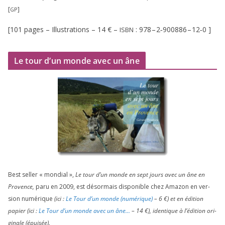
[
]
GP
[
101
pages – Illustrations –
14
€ –
:
978
–
2
‑
900886
–
12
‑
0
]
ISBN
Le tour d’un monde avec un âne
Best sel­ler « mon­dial »,
Le tour d’un monde en sept jours avec un âne en
Provence,
paru en
2009
, est désor­mais dis­po­nible chez Amazon en ver­
sion numé­rique
(ici :
Le Tour d’un monde (numé­rique)
–
6
€) et en édi­tion
papier (ici :
Le Tour d’un monde avec un âne…
–
14
€), iden­tique à l’é­di­tion ori­
gi­nale (épui­sée).