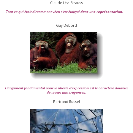
Claude Lévi-Strauss
Tout ce qui était direc­te­ment vécu s’est éloi­gné
dans une repré­sen­ta­tion.
Guy Debord
L’argument fon­da­men­tal pour la liber­té d’expression est le carac­tère dou­teux
de toutes nos croyances.
Ber­trand Russel