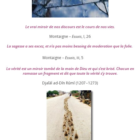
Le vrai miroir de nos dis­cours est le cours de nos vies.
Montaigne –
Essais
, I,
26
La sagesse a ses excez, et n’a pas moins besoing de mode­ra­tion que la folie.
Montaigne –
Essais
,
,
5
III
La véri­té est un miroir tom­bé de la main de Dieu et qui s’est bri­sé. Chacun en
ramasse un frag­ment et dit que toute la véri­té s’y trouve.
Djalāl ad-Dīn Rūmī (
1207
–
1273
)