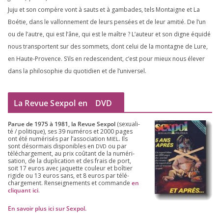
Juju et son com­père vont à sauts et à gam­bades, tels Montaigne et La
Boétie, dans le val­lon­ne­ment de leurs pen­sées et de leur ami­tié. De l’un
ou de l’autre, qui est l’âne, qui est le maître ? L’auteur et son digne équi­dé
nous trans­portent sur des som­mets, dont celui de la mon­tagne de Lure,
en Haute-Provence. S’ils en redes­cendent, c’est pour mieux nous éle­ver
dans la phi­lo­so­phie du quo­ti­dien et de l’universel.
La Revue Sexpol en
DVD
Parue de
1975
à
1981
, la Revue Sex­pol
(sexua­li­
té /​ poli­tique), ses
39
numé­ros et
2000
pages
ont été numé­ri­sés par l’as­so­cia­tion
. Ils
MIEL
sont désor­mais dis­po­nibles en
ou par
DVD
télé­char­ge­ment, au prix coû­tant de la numé­ri­
sa­tion, de la dupli­ca­tion et des frais de port,
soit
17
euros avec jaquette cou­leur et boî­tier
rigide ou
13
euros sans, et
8
euros par télé­
char­ge­ment. Ren­sei­gne­ments et com­mande
en
cli­quant ici
.
En savoir plus ici sur Sexpol
.