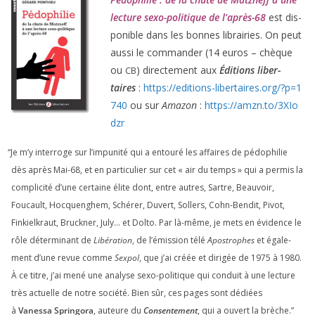
lec­ture sexo-poli­tique de l’après-
68
est dis­
po­nible dans les bonnes librai­ries. On peut
aus­si le com­man­der (
14
euros – chèque
ou
) direc­te­ment aux
Éditions liber­
CB
taires
:
https://​edi​tions​-liber​taires​.org/​?​p​=​
1
740
ou sur
Amazon
:
https://​amzn​.to/​
3
​X​I​o​
dzr
“
Je m’y inter­roge sur l’impunité qui a entou­ré les affaires de pédo­phi­lie
dès après Mai-
68
, et en par­ti­cu­lier sur cet « air du temps » qui a per­mis la
com­pli­ci­té d’une cer­taine élite dont, entre autres, Sartre, Beauvoir,
Foucault, Hocquenghem, Schérer, Duvert, Sollers, Cohn-Bendit, Pivot,
Finkielkraut, Bruckner, July… et Dolto. Par là-même, je mets en évi­dence le
rôle déter­mi­nant de
Libération
, de l’émission télé
Apostrophes
et éga­le­
ment d’une revue comme
Sexpol
, que j’ai créée et diri­gée de
1975
à
1980
.
À ce titre, j’ai mené une ana­lyse sexo-poli­tique qui conduit à une lec­ture
très actuelle de notre socié­té. Bien sûr, ces pages sont dédiées
à
Vanessa Springora
, auteure du
Consentement
, qui a ouvert la brèche.”