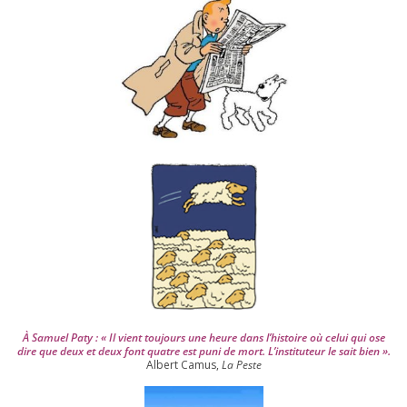
s
d
e
p
u
i
s
2
0
0
4
À Samuel Paty : « Il vient tou­jours une heure dans l’his­toire où celui qui ose
dire que deux et deux font quatre est puni de mort. L’instituteur le sait bien ».
Albert Camus,
La Peste