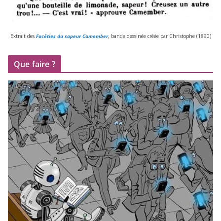
Extrait des
Facéties du sapeur Camember
,
bande des­si­née créée par Christophe (
1890
)
Que faire ?