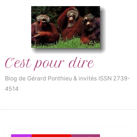
Passer
au
contenu
C’est pour dire
Blog de Gérard Ponthieu & invités ISSN 2739-
4514