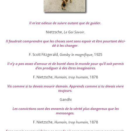
Il m’est odieux de suivre autant que de gui­der
.
Nietzsche,
Le Gai Savoir
.
Il fau­drait com­prendre que les choses sont sans espoir et être pour­tant déci­
dé à les chan­ger
.
F. Scott Fitzgerald,
Gatsby le magni­fique
,
1925
Il n’y a pas assez d’a­mour et de bon­té dans le monde pour qu’il soit per­mis
d’en pro­di­guer à des êtres imaginaires.
F. Nietzsche,
Humain, trop humain,
1878
Vis comme si tu devais mou­rir demain. Apprends comme si tu devais vivre
toujours.
Gandhi
Les convic­tions sont des enne­mis de la véri­té plus dan­ge­reux que les
mensonges.
F. Nietzsche,
Humain, trop humain,
1878