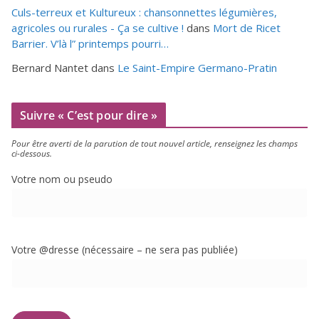
Culs-terreux et Kultureux : chansonnettes légumières,
agricoles ou rurales - Ça se cultive !
dans
Mort de Ricet
Barrier. V’là l” printemps pourri…
Bernard Nantet
dans
Le Saint-Empire Germano-Pratin
Suivre « C’est pour dire »
Pour être aver­ti de la paru­tion de tout nou­vel article, ren­sei­gnez les champs
ci-dessous.
Votre nom ou pseudo
Votre @dresse (néces­saire – ne sera pas publiée)