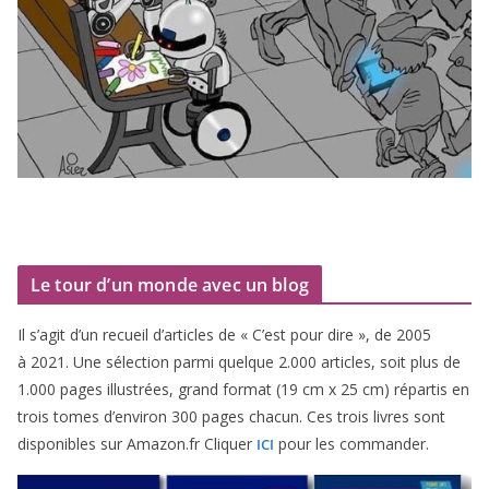
Le tour d’un monde avec un blog
Il s’agit d’un recueil d’ar­ticles de « C’est pour dire », de
2005
à
2021
. Une sélec­tion par­mi quelque
2
.
000
articles, soit plus de
1
.
000
pages illus­trées, grand for­mat (
19
cm x
25
cm) répar­tis en
trois tomes d’environ
300
pages cha­cun. Ces trois livres sont
dis­po­nibles sur Amazon​.fr Cliquer
pour les commander.
ICI