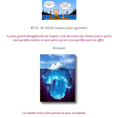
© Ch.- M. Schulz (
cli­quer pour agran­dir
)
Le plus grand dérè­gle­ment de l’es­prit, c’est de croire les choses parce qu’on
veut qu’elles soient, et non parce qu’on a vu qu’elles sont en effet.
Bossuet
La réa­lité vraie n’est jamais la plus mani­feste
.