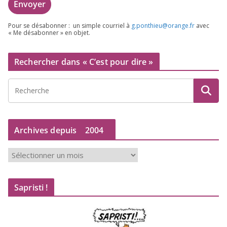
Pour se désa­bon­ner : un simple cour­riel à
g.​ponthieu@​orange.​fr
avec
« Me désa­bon­ner » en objet.
Rechercher dans « C’est pour dire »
Archives depuis
2004
A
r
c
Sapristi !
h
i
v
e