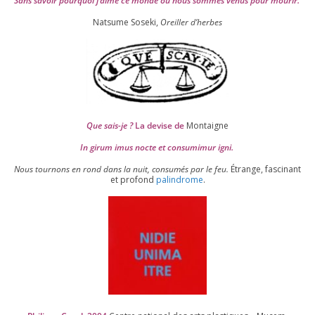
Sans savoir pour­quoi j’aime ce monde où nous sommes venus pour mourir.
Natsume Soseki,
Oreiller d’herbes
Que sais-je ?
La devise de
Montaigne
In girum imus nocte et consu­mi­mur igni.
Nous tour­nons en rond dans la nuit, consu­més par le feu.
Étrange, fas­ci­nant
et pro­fond
palin­drome
.