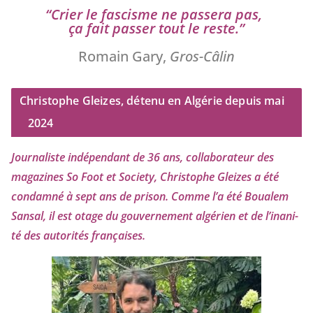
“
Crier le fas­cisme ne pas­se­ra pas,
ça fait pas­ser tout le reste.”
Romain Gary,
Gros-Câlin
Christophe Gleizes, détenu en Algérie depuis mai
2024
Journaliste indé­pen­dant de
36
ans, col­la­bo­ra­teur des
maga­zines So Foot et Society, Christophe Gleizes
a été
condam­né à sept ans de pri­son. Comme l’a été Boualem
Sansal, il est otage du gou­ver­ne­ment algé­rien et de l’i­na­ni­
té des auto­ri­tés françaises.