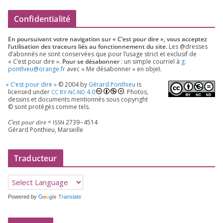
Confidentialité
En pour­sui­vant votre navi­ga­tion sur « C’est pour dire », vous accep­tez
l’utilisation des tra­ceurs liés au fonc­tion­ne­ment du site.
Les @dresses
d’a­bon­nés ne sont conser­vées que pour l’u­sage strict et exclu­sif de
« C’est pour dire ».
Pour se désa­bon­ner
: un simple cour­riel à
g.​
ponthieu@​orange.​fr
avec « Me désa­bon­ner » en objet.
«
C’est pour dire »
©
2004
by
Gérard Ponthieu
is
licen­sed under
4
.
0
. Photos,
CC
BY-NC-ND
des­sins et docu­ments men­tion­nés sous copy­right
© sont pro­té­gés comme tels.
C’est pour dire
=
2739
–
4514
ISSN
Gérard Ponthieu, Marseille
Traducteur
Powered by
Translate