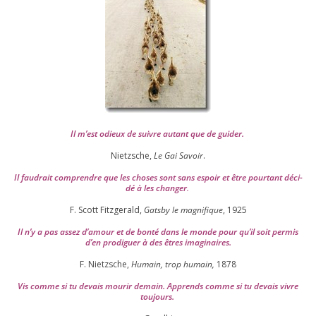
Il m’est odieux de suivre autant que de gui­der
.
Nietzsche,
Le Gai Savoir
.
Il fau­drait com­prendre que les choses sont sans espoir et être pour­tant déci­
dé à les chan­ger
.
F. Scott Fitzgerald,
Gatsby le magni­fique
,
1925
Il n’y a pas assez d’a­mour et de bon­té dans le monde pour qu’il soit per­mis
d’en pro­di­guer à des êtres imaginaires.
F. Nietzsche,
Humain, trop humain,
1878
Vis comme si tu devais mou­rir demain. Apprends comme si tu devais vivre
toujours.