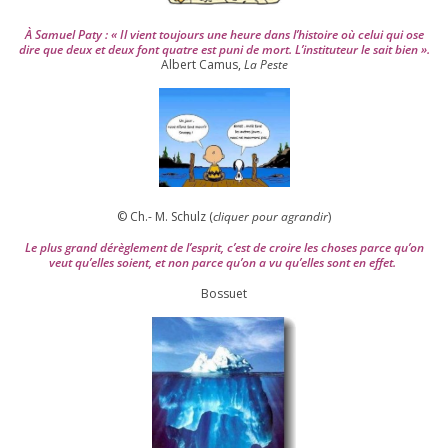
À Samuel Paty : « Il vient tou­jours une heure dans l’his­toire où celui qui ose
dire que deux et deux font quatre est puni de mort. L’instituteur le sait bien ».
Albert Camus,
La Peste
© Ch.- M. Schulz (
cli­quer pour agran­dir
)
Le plus grand dérè­gle­ment de l’es­prit, c’est de croire les choses parce qu’on
veut qu’elles soient, et non parce qu’on a vu qu’elles sont en effet.
Bossuet