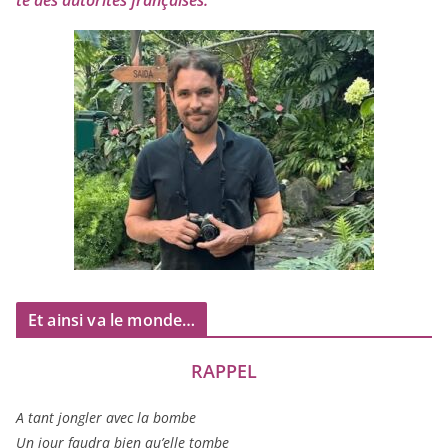
té des auto­ri­tés françaises.
Et ainsi va le monde…
RAPPEL
A tant jon­gler avec la bombe
Un jour fau­dra bien qu’elle tombe