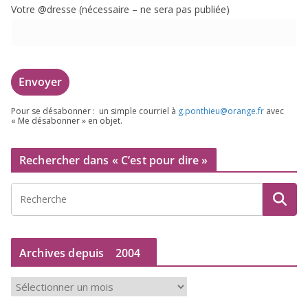
Votre @dresse (néces­saire – ne sera pas publiée)
Pour se désa­bon­ner : un simple cour­riel à
g.​ponthieu@​orange.​fr
avec
« Me désa­bon­ner » en objet.
Rechercher dans « C’est pour dire »
Archives depuis
2004
A
r