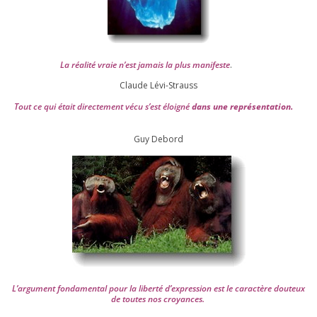
La réa­lité vraie n’est jamais la plus mani­feste
.
Claude Lévi-Strauss
Tout ce qui était direc­te­ment vécu s’est éloi­gné
dans une repré­sen­ta­tion.
Guy Debord
L’argument fon­da­men­tal pour la liber­té d’expression est le carac­tère dou­teux
de toutes nos croyances.