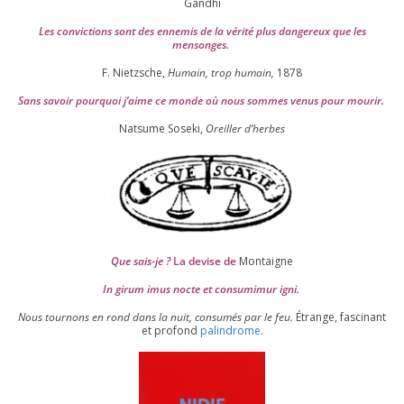
Gandhi
Les convic­tions sont des enne­mis de la véri­té plus dan­ge­reux que les
mensonges.
F. Nietzsche,
Humain, trop humain,
1878
Sans savoir pour­quoi j’aime ce monde où nous sommes venus pour mourir.
Natsume Soseki,
Oreiller d’herbes
Que sais-je ?
La devise de
Montaigne
In girum imus nocte et consu­mi­mur igni.
Nous tour­nons en rond dans la nuit, consu­més par le feu.
Étrange, fas­ci­nant
et pro­fond
palin­drome
.