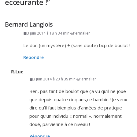
écœurante !
”
Bernard Langlois
3 juin 2014 à 18 h 34 min
Permalien
Le don (un mys­tère) + (sans doute) bcp de boulot !
Répondre
R.Luc
3 juin 2014 à 23 h 39 min
Permalien
Ben, pas tant de bou­lot que ça vu qu’il ne joue
que depuis quatre cinq ans,ce bam­bin ! Je veux
dire qu’il faut bien plus d’an­nées de pra­tique
pour qu’un indi­vi­du « nor­mal », nor­ma­le­ment
doué, par­vienne à ce niveau !
Répondre