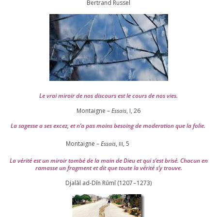
Ber­trand Russel
Le vrai miroir de nos dis­cours est le cours de nos vies.
Montaigne –
Essais
, I,
26
La sagesse a ses excez, et n’a pas moins besoing de mode­ra­tion que la folie.
Montaigne –
Essais
,
,
5
III
La véri­té est un miroir tom­bé de la main de Dieu et qui s’est bri­sé. Chacun en
ramasse un frag­ment et dit que toute la véri­té s’y trouve.
Djalāl ad-Dīn Rūmī (
1207
–
1273
)