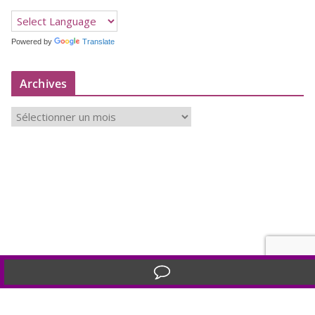
Powered by
Translate
Archives
A
r
c
h
i
v
e
s
Translate »