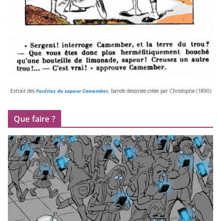
Extrait des
Facéties du sapeur Camember
,
bande des­si­née créée par Christophe (
1890
)
Que faire ?