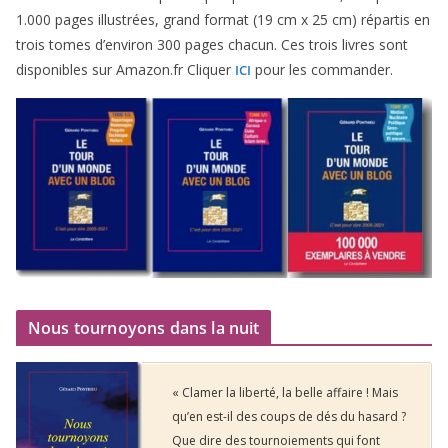
1
.
000
pages illus­trées, grand for­mat (
19
cm x
25
cm) répar­tis en
trois tomes d’environ
300
pages cha­cun. Ces trois livres sont
dis­po­nibles sur Amazon​.fr Cliquer
pour les commander.
ICI
Nous tournoyons dans la nuit
« Clamer la liberté, la belle affaire ! Mais
qu’en est-il des coups de dés du hasard ?
Que dire des tournoiements qui font