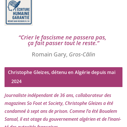
“
Crier le fas­cisme ne pas­se­ra pas,
ça fait pas­ser tout le reste.”
Romain Gary,
Gros-Câlin
Christophe Gleizes, détenu en Algérie depuis mai
2024
Journaliste indé­pen­dant de
36
ans, col­la­bo­ra­teur des
maga­zines So Foot et Society, Christophe Gleizes
a été
condam­né à sept ans de pri­son. Comme l’a été Boualem
Sansal, il est otage du gou­ver­ne­ment algé­rien et de l’i­na­ni­