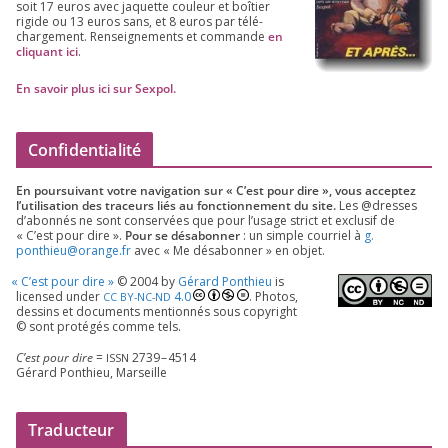
soit
17
euros avec jaquette cou­leur et boî­tier
rigide ou
13
euros sans, et
8
euros par télé­
char­ge­ment. Ren­sei­gne­ments et com­mande
en
cli­quant ici
.
En savoir plus ici sur Sexpol
.
Confidentialité
En pour­sui­vant votre navi­ga­tion sur « C’est pour dire », vous accep­tez
l’utilisation des tra­ceurs liés au fonc­tion­ne­ment du site.
Les @dresses
d’a­bon­nés ne sont conser­vées que pour l’u­sage strict et exclu­sif de
« C’est pour dire ».
Pour se désa­bon­ner
: un simple cour­riel à
g.​
ponthieu@​orange.​fr
avec « Me désa­bon­ner » en objet.
«
C’est pour dire »
©
2004
by
Gérard Ponthieu
is
licen­sed under
4
.
0
. Photos,
CC
BY-NC-ND
des­sins et docu­ments men­tion­nés sous copy­right
© sont pro­té­gés comme tels.
C’est pour dire
=
2739
–
4514
ISSN
Gérard Ponthieu, Marseille
Traducteur