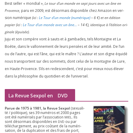
Best sel­ler « mon­dial »,
Le tour d’un monde en sept jours avec un âne en
Provence,
paru en
2009
, est désor­mais dis­po­nible chez Amazon en ver­
sion numé­rique
(ici :
Le Tour d’un monde (numé­rique)
–
6
€) et en édi­tion
papier (ici :
Le Tour d’un monde avec un âne…
–
14
€), iden­tique à l’é­di­tion ori­
gi­nale (épui­sée).
Juju et son com­père vont à sauts et à gam­bades, tels Montaigne et La
Boétie, dans le val­lon­ne­ment de leurs pen­sées et de leur ami­tié. De l’un
ou de l’autre, qui est l’âne, qui est le maître ? L’auteur et son digne équi­dé
nous trans­portent sur des som­mets, dont celui de la mon­tagne de Lure,
en Haute-Provence. S’ils en redes­cendent, c’est pour mieux nous éle­ver
dans la phi­lo­so­phie du quo­ti­dien et de l’universel.
La Revue Sexpol en
DVD
Parue de
1975
à
1981
, la Revue Sex­pol
(sexua­li­
té /​ poli­tique), ses
39
numé­ros et
2000
pages
ont été numé­ri­sés par l’as­so­cia­tion
. Ils
MIEL
sont désor­mais dis­po­nibles en
ou par
DVD
télé­char­ge­ment, au prix coû­tant de la numé­ri­
sa­tion, de la dupli­ca­tion et des frais de port,