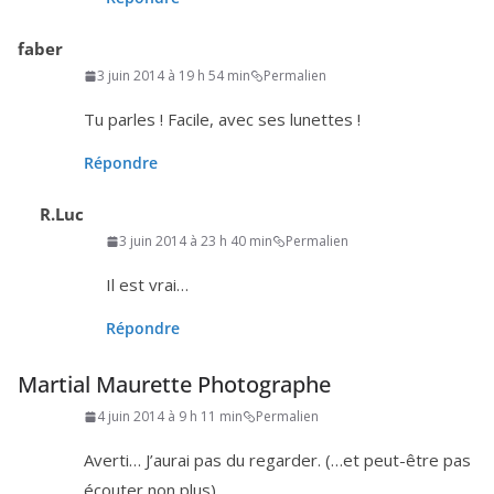
faber
3 juin 2014 à 19 h 54 min
Permalien
Tu parles ! Facile, avec ses lunettes !
Répondre
R.Luc
3 juin 2014 à 23 h 40 min
Permalien
Il est vrai…
Répondre
Martial Maurette Photographe
4 juin 2014 à 9 h 11 min
Permalien
Averti… J’aurai pas du regar­der. (…et peut-être pas
écou­ter non plus)