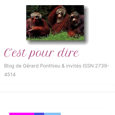
Passer
au
contenu
C’est pour dire
Blog de Gérard Ponthieu & invités ISSN 2739-
4514