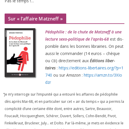
Pas le temps !…
Sur « l’affaire Matzneff »
Pédophilie : de la chute de Matzneff à une
lec­ture sexo-poli­tique de l’après-
68
est dis­
po­nible dans les bonnes librai­ries. On peut
aus­si le com­man­der (
14
euros – chèque
ou
) direc­te­ment aux
Éditions liber­
CB
taires
:
https://​edi​tions​-liber​taires​.org/​?​p​=​
1
740
ou sur
Amazon
:
https://​amzn​.to/​
3
​X​I​o​
dzr
“
Je m’y inter­roge sur l’impunité qui a entou­ré les affaires de pédo­phi­lie
dès après Mai-
68
, et en par­ti­cu­lier sur cet « air du temps » qui a per­mis la
com­pli­ci­té d’une cer­taine élite dont, entre autres, Sartre, Beauvoir,
Foucault, Hocquenghem, Schérer, Duvert, Sollers, Cohn-Bendit, Pivot,
Finkielkraut, Bruckner, July… et Dolto. Par là-même, je mets en évi­dence le