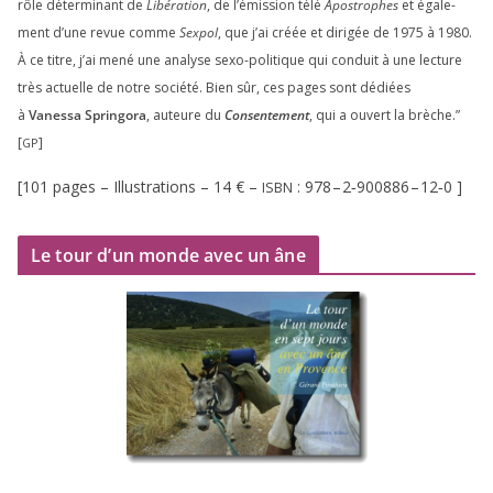
rôle déter­mi­nant de
Libération
, de l’émission télé
Apostrophes
et éga­le­
ment d’une revue comme
Sexpol
, que j’ai créée et diri­gée de
1975
à
1980
.
À ce titre, j’ai mené une ana­lyse sexo-poli­tique qui conduit à une lec­ture
très actuelle de notre socié­té. Bien sûr, ces pages sont dédiées
à
Vanessa Springora
, auteure du
Consentement
, qui a ouvert la brèche.”
[
]
GP
[
101
pages – Illustrations –
14
€ –
:
978
–
2
‑
900886
–
12
‑
0
]
ISBN
Le tour d’un monde avec un âne