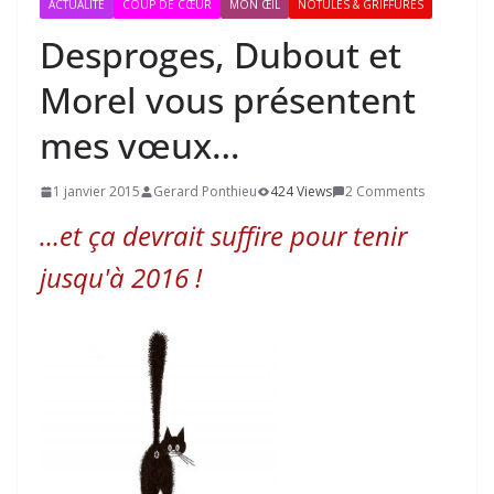
ACTUALITÉ
COUP DE CŒUR
MON ŒIL
NOTULES & GRIFFURES
Desproges, Dubout et
Morel vous présentent
mes vœux…
1 janvier 2015
Gerard Ponthieu
424 Views
2 Comments
…et ça devrait suffire pour tenir
jusqu'à 2016 !