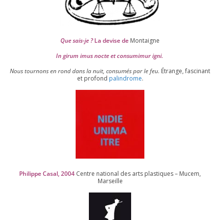
Que sais-je ?
La devise de
Montaigne
In girum imus nocte et consu­mi­mur igni.
Nous tour­nons en rond dans la nuit, consu­més par le feu.
Étrange, fas­ci­nant
et pro­fond
palin­drome
.
Philippe Casal,
2004
Centre natio­nal des arts plas­tiques – Mucem,
Marseille