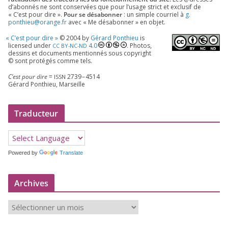
d’a­bon­nés ne sont conser­vées que pour l’u­sage strict et exclu­sif de
« C’est pour dire ».
Pour se désa­bon­ner
: un simple cour­riel à
g.​
ponthieu@​orange.​fr
avec « Me désa­bon­ner » en objet.
«
C’est pour dire »
©
2004
by
Gérard Ponthieu
is
licen­sed under
4
.
0
. Photos,
CC
BY-NC-ND
des­sins et docu­ments men­tion­nés sous copy­right
© sont pro­té­gés comme tels.
C’est pour dire
=
2739
–
4514
ISSN
Gérard Ponthieu, Marseille
Traducteur
Powered by
Translate
Archives
A
r