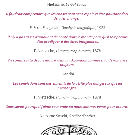
Nietzsche,
Le Gai Savoir
.
Il fau­drait com­prendre que les choses sont sans espoir et être pour­tant déci­
dé à les chan­ger
.
F. Scott Fitzgerald,
Gatsby le magni­fique
,
1925
Il n’y a pas assez d’a­mour et de bon­té dans le monde pour qu’il soit per­mis
d’en pro­di­guer à des êtres imaginaires.
F. Nietzsche,
Humain, trop humain,
1878
Vis comme si tu devais mou­rir demain. Apprends comme si tu devais vivre
toujours.
Gandhi
Les convic­tions sont des enne­mis de la véri­té plus dan­ge­reux que les
mensonges.
F. Nietzsche,
Humain, trop humain,
1878
Sans savoir pour­quoi j’aime ce monde où nous sommes venus pour mourir.
Natsume Soseki,
Oreiller d’herbes