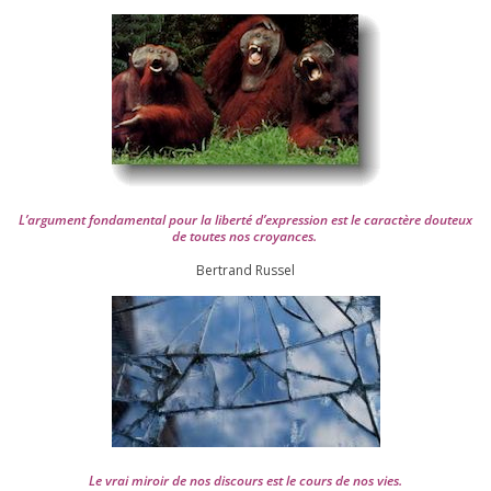
L’argument fon­da­men­tal pour la liber­té d’expression est le carac­tère dou­teux
de toutes nos croyances.
Ber­trand Russel
Le vrai miroir de nos dis­cours est le cours de nos vies.