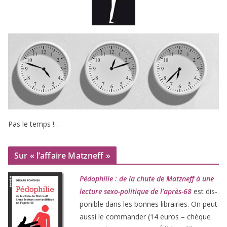
Pas le temps !…
Sur « l’affaire Matzneff »
Pédophilie : de la chute de Matzneff à une
lec­ture sexo-poli­tique de l’après-
68
est dis­
po­nible dans les bonnes librai­ries. On peut
aus­si le com­man­der (
14
euros – chèque