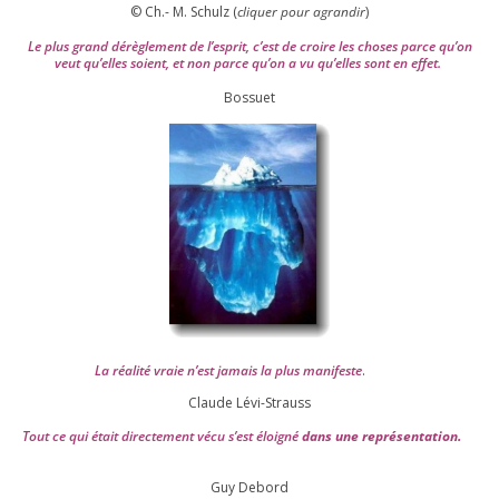
© Ch.- M. Schulz (
cli­quer pour agran­dir
)
Le plus grand dérè­gle­ment de l’es­prit, c’est de croire les choses parce qu’on
veut qu’elles soient, et non parce qu’on a vu qu’elles sont en effet.
Bossuet
La réa­lité vraie n’est jamais la plus mani­feste
.
Claude Lévi-Strauss
Tout ce qui était direc­te­ment vécu s’est éloi­gné
dans une repré­sen­ta­tion.
Guy Debord