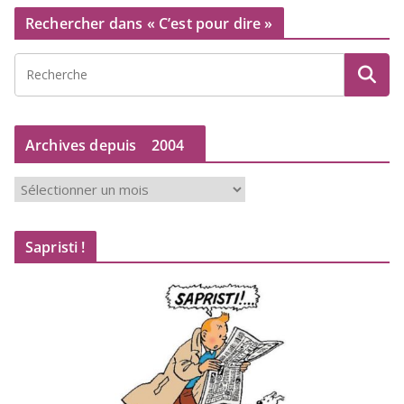
Rechercher dans « C’est pour dire »
Archives depuis
2004
A
r
c
Sapristi !
h
i
v
e
s
d
e
p