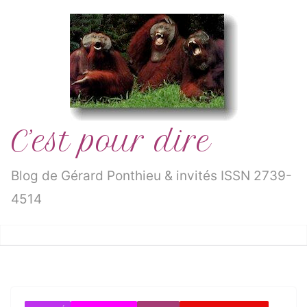
Passer
au
contenu
C’est pour dire
Blog de Gérard Ponthieu & invités ISSN 2739-
4514