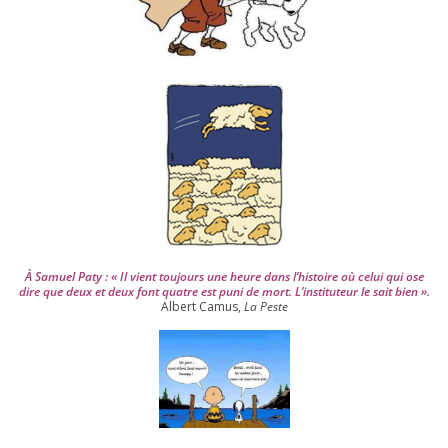
u
i
s
2
0
0
4
À Samuel Paty : « Il vient tou­jours une heure dans l’his­toire où celui qui ose
dire que deux et deux font quatre est puni de mort. L’instituteur le sait bien ».
Albert Camus,
La Peste