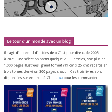
Le tour d’un monde avec un blog
Il s’agit d’un recueil d’ar­ticles de « C’est pour dire », de
2005
à
2021
. Une sélec­tion par­mi quelque
2
.
000
articles, soit plus de
1
.
000
pages illus­trées, grand for­mat (
19
cm x
25
cm) répar­tis en
trois tomes d’environ
300
pages cha­cun. Ces trois livres sont
dis­po­nibles sur Amazon​.fr Cliquer
pour les commander.
ICI