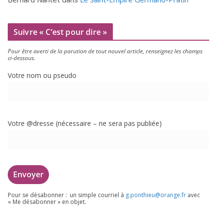
Suivre « C’est pour dire »
Pour être aver­ti de la paru­tion de tout nou­vel article, ren­sei­gnez les champs
ci-dessous.
Votre nom ou pseudo
Votre @dresse (néces­saire – ne sera pas publiée)
Pour se désa­bon­ner : un simple cour­riel à
g.​ponthieu@​orange.​fr
avec
« Me désa­bon­ner » en objet.