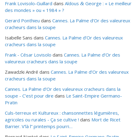
Frank Lovisolo-Guillard
dans
Aldous
George : « Le meilleur
&
des mondes » ou «
1984
» ?
Gerard Ponthieu
dans
Cannes. La Palme d’Or des valeureux
cracheurs dans la soupe
Isabelle Sans
dans
Cannes. La Palme d’Or des valeureux
cracheurs dans la soupe
Frank - César Lovisolo
dans
Cannes. La Palme d’Or des
valeureux cracheurs dans la soupe
Zawadzki André
dans
Cannes. La Palme d’Or des valeureux
cracheurs dans la soupe
Cannes. La Palme d'Or des valeureux cracheurs dans la
soupe - C’est pour dire
dans
Le Saint-Empire Germano-
Pratin
Culs-terreux et Kultureux : chansonnettes légumières,
agricoles ou rurales - Ça se cultive !
dans
Mort de Ricet
Barrier. V’là l” printemps pourri…
Bernard Nantet
dans
Le Saint-Empire Germano-Pratin