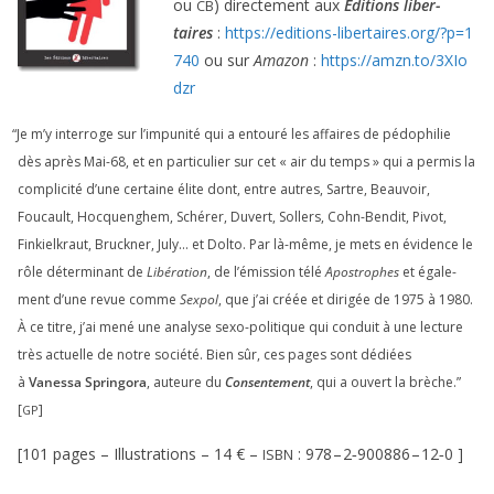
ou
) direc­te­ment aux
Éditions liber­
CB
taires
:
https://​edi​tions​-liber​taires​.org/​?​p​=​
1
740
ou sur
Amazon
:
https://​amzn​.to/​
3
​X​I​o​
dzr
“
Je m’y inter­roge sur l’impunité qui a entou­ré les affaires de pédo­phi­lie
dès après Mai-
68
, et en par­ti­cu­lier sur cet « air du temps » qui a per­mis la
com­pli­ci­té d’une cer­taine élite dont, entre autres, Sartre, Beauvoir,
Foucault, Hocquenghem, Schérer, Duvert, Sollers, Cohn-Bendit, Pivot,
Finkielkraut, Bruckner, July… et Dolto. Par là-même, je mets en évi­dence le
rôle déter­mi­nant de
Libération
, de l’émission télé
Apostrophes
et éga­le­
ment d’une revue comme
Sexpol
, que j’ai créée et diri­gée de
1975
à
1980
.
À ce titre, j’ai mené une ana­lyse sexo-poli­tique qui conduit à une lec­ture
très actuelle de notre socié­té. Bien sûr, ces pages sont dédiées
à
Vanessa Springora
, auteure du
Consentement
, qui a ouvert la brèche.”
[
]
GP
[
101
pages – Illustrations –
14
€ –
:
978
–
2
‑
900886
–
12
‑
0
]
ISBN