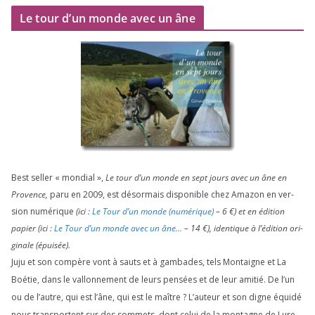
Le tour d’un monde avec un âne
Best sel­ler « mon­dial »,
Le tour d’un monde en sept jours avec un âne en
Provence,
paru en
2009
, est désor­mais dis­po­nible chez Amazon en ver­
sion numé­rique
(ici :
Le Tour d’un monde (numé­rique)
–
6
€) et en édi­tion
papier (ici :
Le Tour d’un monde avec un âne…
–
14
€), iden­tique à l’é­di­tion ori­
gi­nale (épui­sée).
Juju et son com­père vont à sauts et à gam­bades, tels Montaigne et La
Boétie, dans le val­lon­ne­ment de leurs pen­sées et de leur ami­tié. De l’un
ou de l’autre, qui est l’âne, qui est le maître ? L’auteur et son digne équi­dé
nous trans­portent sur des som­mets, dont celui de la mon­tagne de Lure,