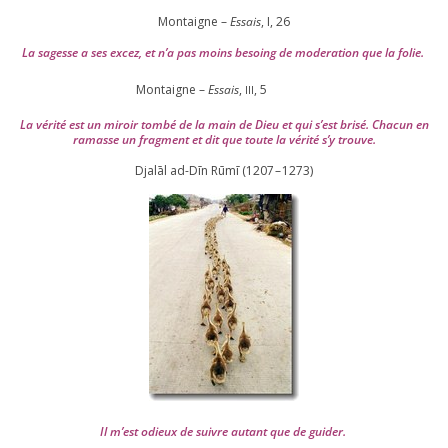
Montaigne –
Essais
, I,
26
La sagesse a ses excez, et n’a pas moins besoing de mode­ra­tion que la folie.
Montaigne –
Essais
,
,
5
III
La véri­té est un miroir tom­bé de la main de Dieu et qui s’est bri­sé. Chacun en
ramasse un frag­ment et dit que toute la véri­té s’y trouve.
Djalāl ad-Dīn Rūmī (
1207
–
1273
)
Il m’est odieux de suivre autant que de gui­der
.