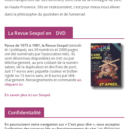
en Haute-Provence. S’ils en redes­cendent, c’est pour mieux nous éle­ver
dans la phi­lo­so­phie du quo­ti­dien et de l’universel.
La Revue Sexpol en
DVD
Parue de
1975
à
1981
, la Revue Sex­pol
(sexua­li­
té /​ poli­tique), ses
39
numé­ros et
2000
pages
ont été numé­ri­sés par l’as­so­cia­tion
. Ils
MIEL
sont désor­mais dis­po­nibles en
ou par
DVD
télé­char­ge­ment, au prix coû­tant de la numé­ri­
sa­tion, de la dupli­ca­tion et des frais de port,
soit
17
euros avec jaquette cou­leur et boî­tier
rigide ou
13
euros sans, et
8
euros par télé­
char­ge­ment. Ren­sei­gne­ments et com­mande
en
cli­quant ici
.
En savoir plus ici sur Sexpol
.
Confidentialité
En pour­sui­vant votre navi­ga­tion sur « C’est pour dire », vous accep­tez
l’utilisation des tra­ceurs liés au fonc­tion­ne­ment du site.
Les @dresses