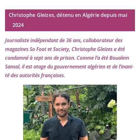
Christophe Gleizes, détenu en Algérie depuis mai
2024
Journaliste indé­pen­dant de
36
ans, col­la­bo­ra­teur des
maga­zines So Foot et Society, Christophe Gleizes
a été
condam­né à sept ans de pri­son. Comme l’a été Boualem
Sansal, il est otage du gou­ver­ne­ment algé­rien et de l’i­na­ni­
té des auto­ri­tés françaises.