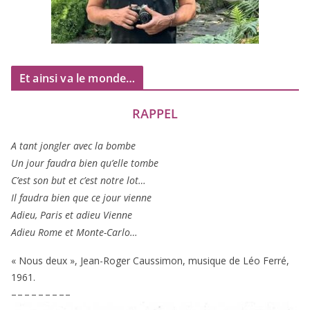
Et ainsi va le monde…
RAPPEL
A tant jon­gler avec la bombe
Un jour fau­dra bien qu’elle tombe
C’est son but et c’est notre lot…
Il fau­dra bien que ce jour vienne
Adieu, Paris et adieu Vienne
Adieu Rome et Monte-Carlo…
« Nous deux », Jean-Roger Caussimon, musique de Léo Ferré,
1961
.
– – – – – – – – –