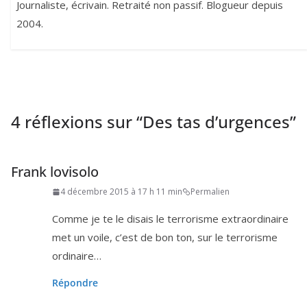
Journaliste, écrivain. Retraité non passif. Blogueur depuis
2004.
4 réflexions sur “
Des tas d’urgences
”
Frank lovisolo
4 décembre 2015 à 17 h 11 min
Permalien
Comme je te le disais le ter­ro­risme extra­or­di­naire
met un voile, c’est de bon ton, sur le ter­ro­risme
ordinaire…
Répondre