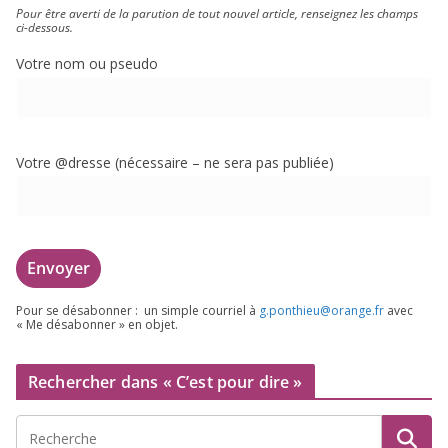
Pour être aver­ti de la paru­tion de tout nou­vel article, ren­sei­gnez les champs
ci-dessous.
Votre nom ou pseudo
Votre @dresse (néces­saire – ne sera pas publiée)
Pour se désa­bon­ner : un simple cour­riel à
g.​ponthieu@​orange.​fr
avec
« Me désa­bon­ner » en objet.
Rechercher dans « C’est pour dire »