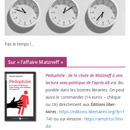
Pas le temps !…
Sur « l’affaire Matzneff »
Pédophilie : de la chute de Matzneff à une
lec­ture sexo-poli­tique de l’après-
68
est dis­
po­nible dans les bonnes librai­ries. On peut
aus­si le com­man­der (
14
euros – chèque
ou
) direc­te­ment aux
Éditions liber­
CB
taires
:
https://​edi​tions​-liber​taires​.org/​?​p​=​
1
740
ou sur
Amazon
:
https://​amzn​.to/​
3
​X​I​o​
dzr