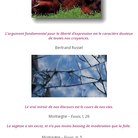
L’argument fon­da­men­tal pour la liber­té d’expression est le carac­tère dou­teux
de toutes nos croyances.
Ber­trand Russel
Le vrai miroir de nos dis­cours est le cours de nos vies.
Montaigne –
Essais
, I,
26
La sagesse a ses excez, et n’a pas moins besoing de mode­ra­tion que la folie.
Montaigne –
Essais
,
,
5
III