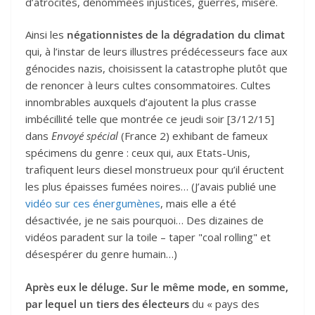
d’atrocités, dénommées injustices, guerres, misère.
Ainsi les
négationnistes de la dégradation du climat
qui, à l’instar de leurs illustres prédécesseurs face aux
génocides nazis, choisissent la catastrophe plutôt que
de renoncer à leurs cultes consommatoires. Cultes
innombrables auxquels d’ajoutent la plus crasse
imbécillité telle que montrée ce jeudi soir [3/12/15]
dans
Envoyé spécial
(France 2) exhibant de fameux
spécimens du genre : ceux qui, aux Etats-Unis,
trafiquent leurs diesel monstrueux pour qu’il éructent
les plus épaisses fumées noires… (J’avais publié une
vidéo sur ces énergumènes
, mais elle a été
désactivée, je ne sais pourquoi… Des dizaines de
vidéos paradent sur la toile – taper "coal rolling" et
désespérer du genre humain…)
Après eux le déluge. Sur le même mode, en somme,
par lequel un tiers des électeurs
du « pays des