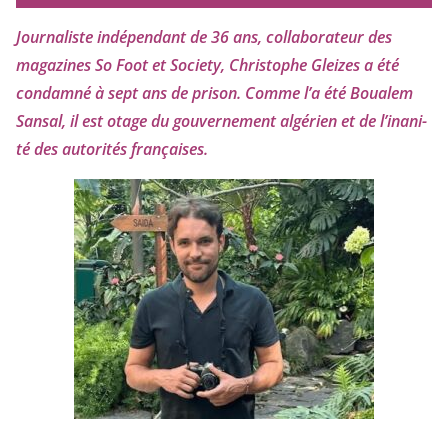
Journaliste indé­pen­dant de
36
ans, col­la­bo­ra­teur des
maga­zines So Foot et Society, Christophe Gleizes
a été
condam­né à sept ans de pri­son. Comme l’a été Boualem
Sansal, il est otage du gou­ver­ne­ment algé­rien et de l’i­na­ni­
té des auto­ri­tés françaises.