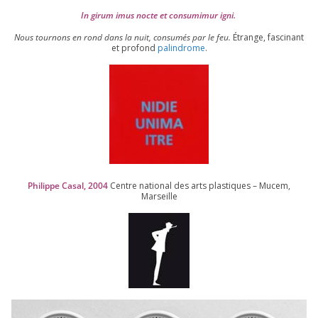
In girum imus nocte et consu­mi­mur igni.
Nous tour­nons en rond dans la nuit, consu­més par le feu.
Étrange, fas­ci­nant
et pro­fond
palin­drome
.
Philippe Casal,
2004
Centre natio­nal des arts plas­tiques – Mucem,
Marseille