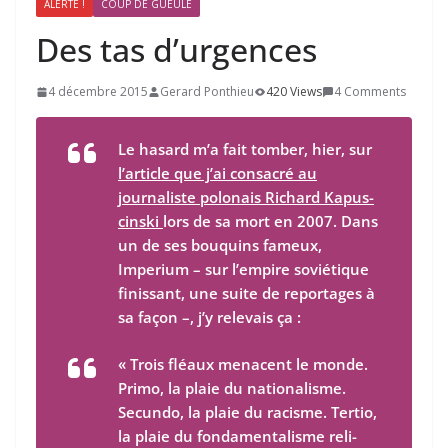
ALERTE !
COUP DE GUEULE
Des tas d’urgences
4 décembre 2015
Gerard Ponthieu
420 Views
4 Comments
Le hasard m’a fait tomber, hier, sur
l’article que j’ai consacré au
journaliste polonais Richard Kapus­
cinski
lors de sa mort en 2007. Dans
un de ses bouquins fameux,
Imperium
– sur l’empire soviétique
finissant, une suite de reportages à
sa façon –, j’y relevais ça :
« Trois fléaux menacent le monde.
Primo, la plaie du natio­na­lisme.
Secundo, la plaie du racisme. Ter­tio,
la plaie du fon­da­men­ta­lisme reli­