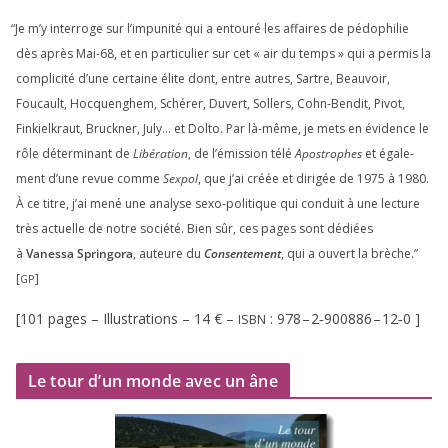
“
Je m’y inter­roge sur l’impunité qui a entou­ré les affaires de pédo­phi­lie
dès après Mai-
68
, et en par­ti­cu­lier sur cet « air du temps » qui a per­mis la
com­pli­ci­té d’une cer­taine élite dont, entre autres, Sartre, Beauvoir,
Foucault, Hocquenghem, Schérer, Duvert, Sollers, Cohn-Bendit, Pivot,
Finkielkraut, Bruckner, July… et Dolto. Par là-même, je mets en évi­dence le
rôle déter­mi­nant de
Libération
, de l’émission télé
Apostrophes
et éga­le­
ment d’une revue comme
Sexpol
, que j’ai créée et diri­gée de
1975
à
1980
.
À ce titre, j’ai mené une ana­lyse sexo-poli­tique qui conduit à une lec­ture
très actuelle de notre socié­té. Bien sûr, ces pages sont dédiées
à
Vanessa Springora
, auteure du
Consentement
, qui a ouvert la brèche.”
[
]
GP
[
101
pages – Illustrations –
14
€ –
:
978
–
2
‑
900886
–
12
‑
0
]
ISBN
Le tour d’un monde avec un âne