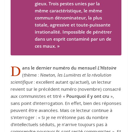
gieux. Trois pestes unies par la
même carac­té­ris­tique, le même
com­mun déno­mi­na­teur, la plus
totale, agres­sive et toute-puissante
irra­tio­na­lité. Impos­sible de péné­trer
dans un esprit conta­miné par un de
ces maux. »
D
ans le dernier numéro du mensuel
L’Histoire
(thème :
Newton, les Lumières et la révolution
scientifique
: excellent autant qu’actuel), un lecteur
revient sur le précédent numéro (novembre) consacré
aux communistes et titré «
Pourquoi il y ont cru
»,
sans point d’interrogation. En effet, bien des réponses
peuvent être avancées. Mais ce lecteur continue à
s’interroger : « Si je ne m’étonne pas du nombre
d’intellectuels séduits, je n’arrive toujours pas à
comprendre pourquoi ils sont resté communistes ». Et