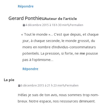
Répondre
Gerard Ponthieu
Auteur de l’article
4 décembre 2015 à 18 h 30 min
Permalien
«
Tout le monde »… C’est que depuis, et chaque
jour, à chaque seconde, le monde gros­sit, du
moins en nombre d’in­di­vi­dus-consom­ma­teurs
poten­tiels. La pres­sion, si forte, ne
me
pousse
pas à l’optimisme…
Répondre
La pie
6 décembre 2015 à 21 h 23 min
Permalien
Hélas je suis de ton avis, nous sommes trop nom­
breux. Notre espace, nos res­sources dimi­nuent.