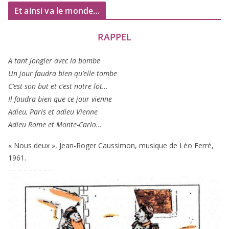
Et ainsi va le monde…
RAPPEL
A tant jon­gler avec la bombe
Un jour fau­dra bien qu’elle tombe
C’est son but et c’est notre lot…
Il fau­dra bien que ce jour vienne
Adieu, Paris et adieu Vienne
Adieu Rome et Monte-Carlo…
« Nous deux », Jean-Roger Caussimon, musique de Léo Ferré,
1961
.
– – – – – – – – –