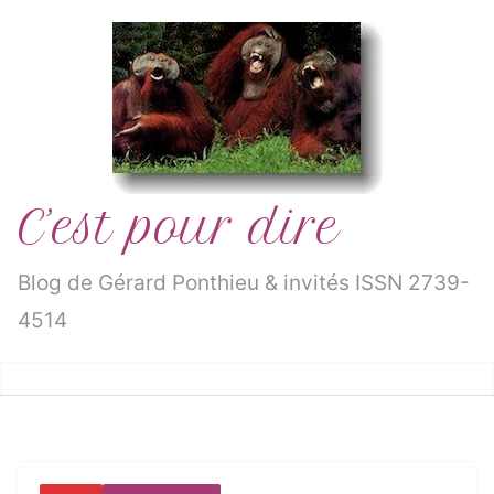
Passer
au
contenu
C’est pour dire
Blog de Gérard Ponthieu & invités ISSN 2739-
4514