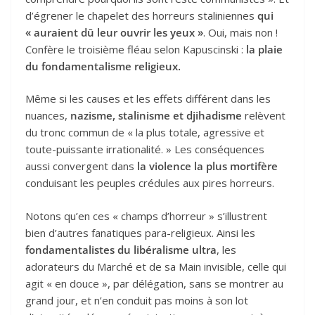
d’égrener le chapelet des horreurs staliniennes
qui
« auraient dû leur ouvrir les yeux »
. Oui, mais non !
Confère le troisième fléau selon Kapus­cinski :
la plaie
du fondamentalisme religieux.
Même si les causes et les effets différent dans les
nuances,
nazisme, stalinisme et djihadisme
relèvent
du tronc commun de « la plus totale, agres­sive et
toute-puissante irra­tio­na­lité. » Les conséquences
aussi convergent dans
la violence la plus mortifère
conduisant les peuples crédules aux pires horreurs.
Notons qu’en ces « champs d’horreur » s’illustrent
bien d’autres fanatiques para-religieux. Ainsi les
fondamentalistes du libéralisme ultra
, les
adorateurs du Marché et de sa Main invisible, celle qui
agit « en douce », par délégation, sans se montrer au
grand jour, et n’en conduit pas moins à son lot