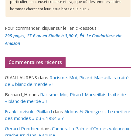
particulier, un creuset cocasse et tragique où des femmes et des
hommes cherchent leur issue hors de la nuit. »
Pour commander, cliquer sur le lien ci-dessous :
295 pages, 17 €
ou en Kindle à 3,90 €
, Éd. Le Condottiere via
Amazon
Commentaires récents
GIAN LAURENS
dans
Racisme. Moi, Picard-Marseillais traité
de « blanc de merde » !
Bernard_H
dans
Racisme. Moi, Picard-Marseillais traité de
« blanc de merde » !
Frank Lovisolo-Guillard
dans
Aldous
George : « Le meilleur
&
des mondes » ou «
1984
» ?
Gerard Ponthieu
dans
Cannes. La Palme d’Or des valeureux
cracheurs dans la soupe