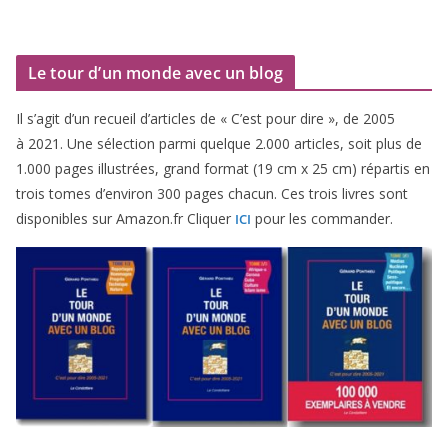
Le tour d’un monde avec un blog
Il s’agit d’un recueil d’ar­ticles de « C’est pour dire », de
2005
à
2021
. Une sélec­tion par­mi quelque
2
.
000
articles, soit plus de
1
.
000
pages illus­trées, grand for­mat (
19
cm x
25
cm) répar­tis en
trois tomes d’environ
300
pages cha­cun. Ces trois livres sont
dis­po­nibles sur Amazon​.fr Cliquer
pour les commander.
ICI