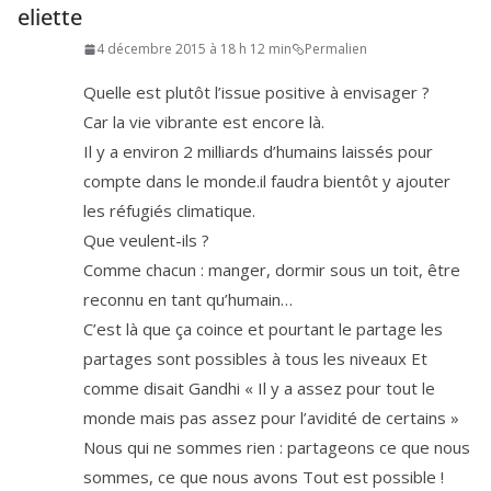
eliette
4 décembre 2015 à 18 h 12 min
Permalien
Quelle est plu­tôt l’is­sue posi­tive à envisager ?
Car la vie vibrante est encore là.
Il y a envi­ron
2
mil­liards d’hu­mains lais­sés pour
compte dans le monde​.il fau­dra bien­tôt y ajou­ter
les réfu­giés climatique.
Que veulent-ils ?
Comme cha­cun : man­ger, dor­mir sous un toit, être
recon­nu en tant qu’humain…
C’est là que ça coince et pour­tant le par­tage les
par­tages sont pos­sibles à tous les niveaux Et
comme disait Gandhi « Il y a assez pour tout le
monde mais pas assez pour l’a­vi­di­té de certains »
Nous qui ne sommes rien : par­ta­geons ce que nous
sommes, ce que nous avons Tout est possible !