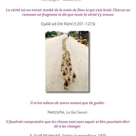
La véri­té est un miroir tom­bé de la main de Dieu et qui s’est bri­sé. Chacun en
ramasse un frag­ment et dit que toute la véri­té s’y trouve.
Djalāl ad-Dīn Rūmī (
1207
–
1273
)
Il m’est odieux de suivre autant que de gui­der
.
Nietzsche,
Le Gai Savoir
.
Il fau­drait com­prendre que les choses sont sans espoir et être pour­tant déci­
dé à les chan­ger
.
F. Scott Fitzgerald,
Gatsby le magni­fique
,
1925