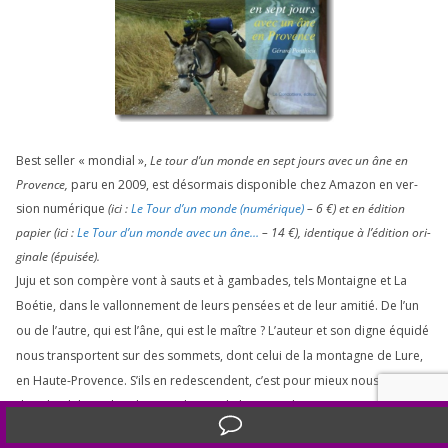
Best sel­ler « mon­dial »,
Le tour d’un monde en sept jours avec un âne en
Provence,
paru en
2009
, est désor­mais dis­po­nible chez Amazon en ver­
sion numé­rique
(ici :
Le Tour d’un monde (numé­rique)
–
6
€) et en édi­tion
papier (ici :
Le Tour d’un monde avec un âne…
–
14
€), iden­tique à l’é­di­tion ori­
gi­nale (épui­sée).
Juju et son com­père vont à sauts et à gam­bades, tels Montaigne et La
Boétie, dans le val­lon­ne­ment de leurs pen­sées et de leur ami­tié. De l’un
ou de l’autre, qui est l’âne, qui est le maître ? L’auteur et son digne équi­dé
nous trans­portent sur des som­mets, dont celui de la mon­tagne de Lure,
en Haute-Provence. S’ils en redes­cendent, c’est pour mieux nous éle­ver
dans la phi­lo­so­phie du quo­ti­dien et de l’universel.
Translate »