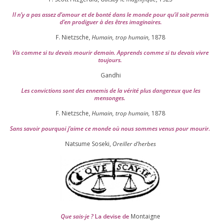
Il n’y a pas assez d’a­mour et de bon­té dans le monde pour qu’il soit per­mis
d’en pro­di­guer à des êtres imaginaires.
F. Nietzsche,
Humain, trop humain,
1878
Vis comme si tu devais mou­rir demain. Apprends comme si tu devais vivre
toujours.
Gandhi
Les convic­tions sont des enne­mis de la véri­té plus dan­ge­reux que les
mensonges.
F. Nietzsche,
Humain, trop humain,
1878
Sans savoir pour­quoi j’aime ce monde où nous sommes venus pour mourir.
Natsume Soseki,
Oreiller d’herbes
Que sais-je ?
La devise de
Montaigne