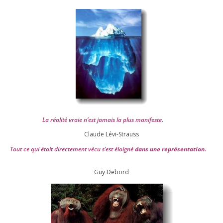
La réa­lité vraie n’est jamais la plus mani­feste
.
Claude Lévi-Strauss
Tout ce qui était direc­te­ment vécu s’est éloi­gné
dans une repré­sen­ta­tion.
Guy Debord