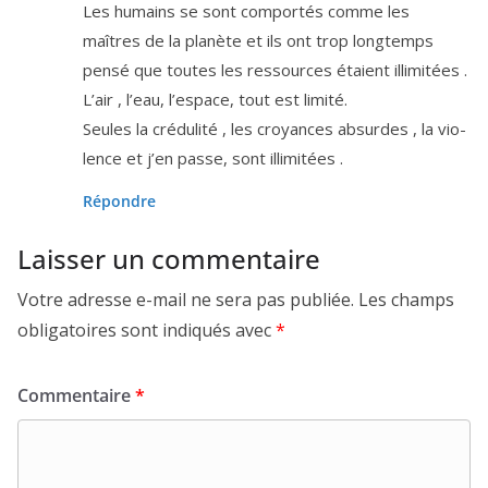
Les humains se sont com­por­tés comme les
maîtres de la pla­nète et ils ont trop long­temps
pen­sé que toutes les res­sources étaient illi­mi­tées .
L’air , l’eau, l’es­pace, tout est limité.
Seules la cré­du­li­té , les croyances absurdes , la vio­
lence et j’en passe, sont illimitées .
Répondre
Laisser un commentaire
Votre adresse e-mail ne sera pas publiée.
Les champs
obligatoires sont indiqués avec
*
Commentaire
*