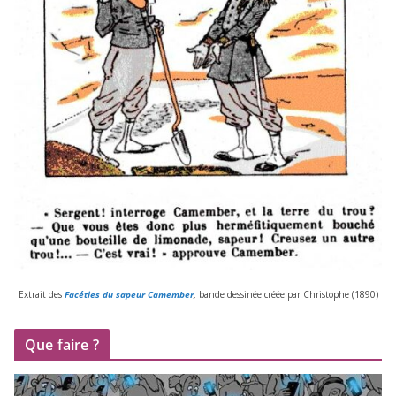
Extrait des
Facéties du sapeur Camember
,
bande des­si­née créée par Christophe (
1890
)
Que faire ?