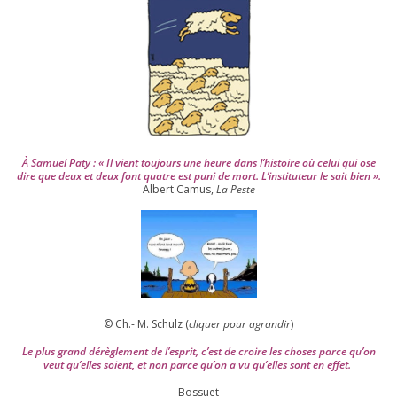
2
0
0
4
À Samuel Paty : « Il vient tou­jours une heure dans l’his­toire où celui qui ose
dire que deux et deux font quatre est puni de mort. L’instituteur le sait bien ».
Albert Camus,
La Peste
© Ch.- M. Schulz (
cli­quer pour agran­dir
)
Le plus grand dérè­gle­ment de l’es­prit, c’est de croire les choses parce qu’on
veut qu’elles soient, et non parce qu’on a vu qu’elles sont en effet.
Bossuet