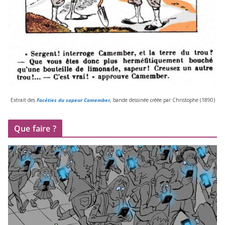
Extrait des
Facéties du sapeur Camember
,
bande des­si­née créée par Christophe (
1890
)
Que faire ?