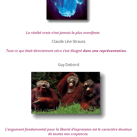
La réa­lité vraie n’est jamais la plus mani­feste
.
Claude Lévi-Strauss
Tout ce qui était direc­te­ment vécu s’est éloi­gné
dans une repré­sen­ta­tion.
Guy Debord
L’argument fon­da­men­tal pour la liber­té d’expression est le carac­tère dou­teux
de toutes nos croyances.