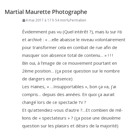
Martial Maurette Photographe
4 mai 2017 à 17 h 54 min
Permalien
Évidemment pas vu (Quel inté­rêt ?), mais lu sur
FB
et archi­vé : « …elle abaisse le niveau volon­tai­re­ment
pour trans­for­mer cela en com­bat de rue afin de
mas­quer son absence total de contenu… » ! ! !
Bin oui, à l’i­mage de ce mou­ve­ment pour­tant en
2
ème posi­tion… (ça pose ques­tion sur le nombre
de dan­gers en présence)
Les Haines, « …Insupportables », bon ça va, j’ai
com­pris… depuis des années. En quoi ça aurait
chan­gé lors de ce spec­tacle
?
TV
Et qu’at­ten­diez-vous d’autre ?…Et com­bien de mil­
lions de « spec­ta­teurs » ? (ça pose une deuxième
ques­tion sur les plai­sirs et dési­rs de la majorité)