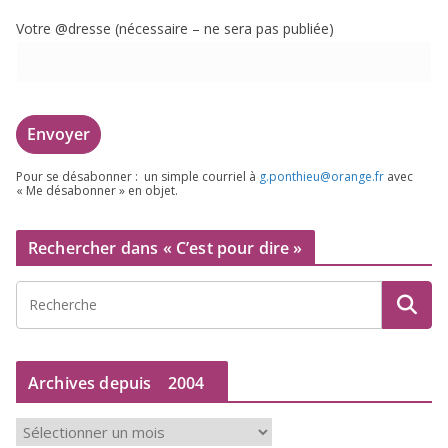
Votre @dresse (néces­saire – ne sera pas publiée)
Pour se désa­bon­ner : un simple cour­riel à
g.​ponthieu@​orange.​fr
avec
« Me désa­bon­ner » en objet.
Rechercher dans « C’est pour dire »
Archives depuis
2004
A