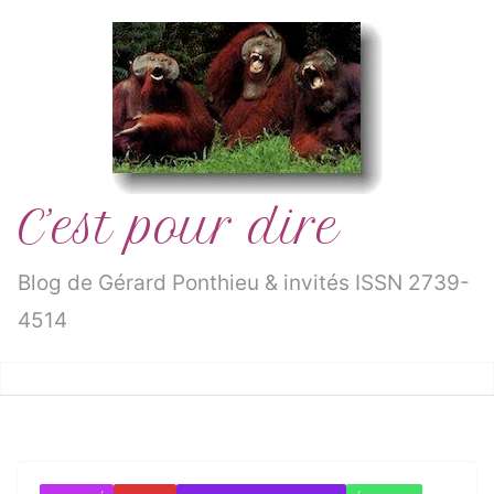
Passer
au
contenu
C’est pour dire
Blog de Gérard Ponthieu & invités ISSN 2739-
4514