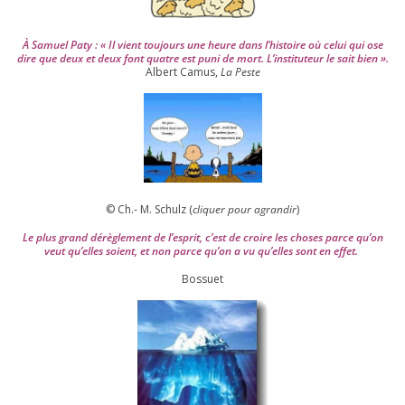
À Samuel Paty : « Il vient tou­jours une heure dans l’his­toire où celui qui ose
dire que deux et deux font quatre est puni de mort. L’instituteur le sait bien ».
Albert Camus,
La Peste
© Ch.- M. Schulz (
cli­quer pour agran­dir
)
Le plus grand dérè­gle­ment de l’es­prit, c’est de croire les choses parce qu’on
veut qu’elles soient, et non parce qu’on a vu qu’elles sont en effet.
Bossuet