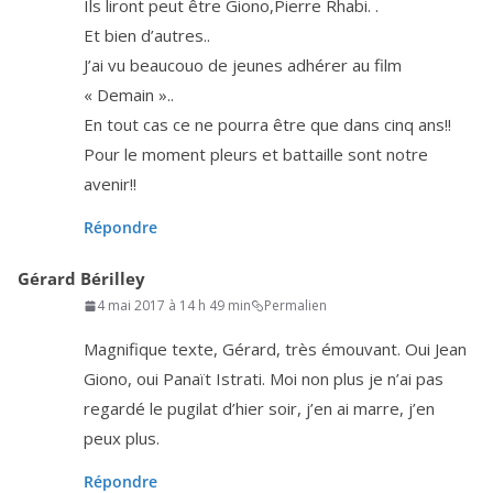
Ils liront peut être Giono,Pierre Rhabi. .
Et bien d’autres..
J’ai vu beau­couo de jeunes adhé­rer au film
« Demain »..
En tout cas ce ne pour­ra être que dans cinq ans!!
Pour le moment pleurs et bat­taille sont notre
avenir!!
Répondre
Gérard Bérilley
4 mai 2017 à 14 h 49 min
Permalien
Magnifique texte, Gérard, très émou­vant. Oui Jean
Giono, oui Panaït Istrati. Moi non plus je n’ai pas
regar­dé le pugi­lat d’hier soir, j’en ai marre, j’en
peux plus.
Répondre