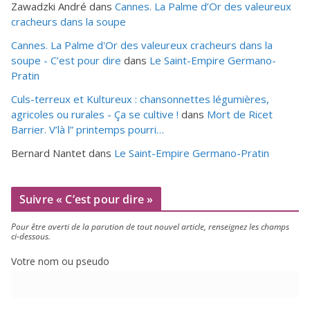
Zawadzki André
dans
Cannes. La Palme d’Or des valeureux
cracheurs dans la soupe
Cannes. La Palme d'Or des valeureux cracheurs dans la
soupe - C’est pour dire
dans
Le Saint-Empire Germano-
Pratin
Culs-terreux et Kultureux : chansonnettes légumières,
agricoles ou rurales - Ça se cultive !
dans
Mort de Ricet
Barrier. V’là l” printemps pourri…
Bernard Nantet
dans
Le Saint-Empire Germano-Pratin
Suivre « C’est pour dire »
Pour être aver­ti de la paru­tion de tout nou­vel article, ren­sei­gnez les champs
ci-dessous.
Votre nom ou pseudo