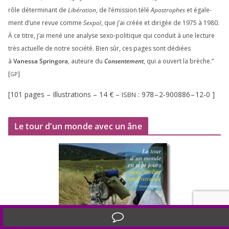
rôle déter­mi­nant de
Libération
, de l’émission télé
Apostrophes
et éga­le­
ment d’une revue comme
Sexpol
, que j’ai créée et diri­gée de
1975
à
1980
.
À ce titre, j’ai mené une ana­lyse sexo-poli­tique qui conduit à une lec­ture
très actuelle de notre socié­té. Bien sûr, ces pages sont dédiées
à
Vanessa Springora
, auteure du
Consentement
, qui a ouvert la brèche.”
[
]
GP
[
101
pages – Illustrations –
14
€ –
:
978
–
2
‑
900886
–
12
‑
0
]
ISBN
Le tour d’un monde avec un âne
Translate »