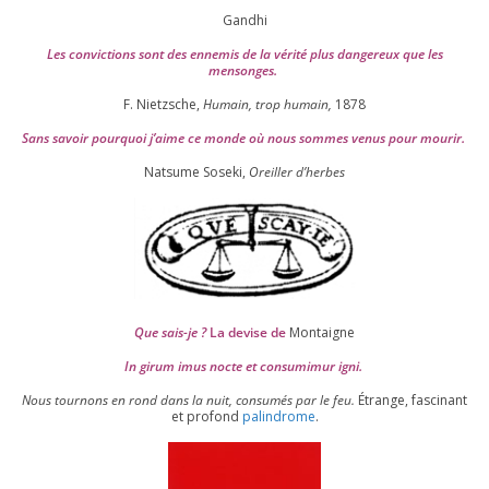
Gandhi
Les convic­tions sont des enne­mis de la véri­té plus dan­ge­reux que les
mensonges.
F. Nietzsche,
Humain, trop humain,
1878
Sans savoir pour­quoi j’aime ce monde où nous sommes venus pour mourir.
Natsume Soseki,
Oreiller d’herbes
Que sais-je ?
La devise de
Montaigne
In girum imus nocte et consu­mi­mur igni.
Nous tour­nons en rond dans la nuit, consu­més par le feu.
Étrange, fas­ci­nant
et pro­fond
palin­drome
.