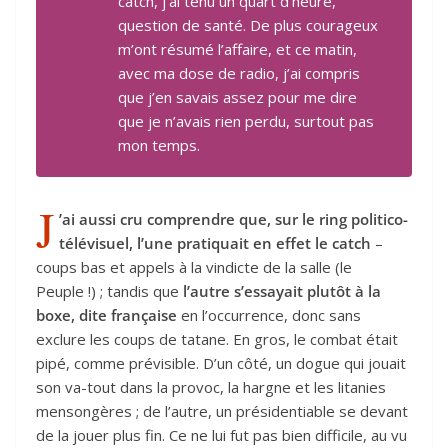
catch, j’ai tenu un quart d’heure,
question de santé. De plus courageux
m’ont résumé l’affaire, et ce matin,
avec ma dose de radio, j’ai compris
que j’en savais assez pour me dire
que je n’avais rien perdu, surtout pas
mon temps.
J
’ai aussi cru comprendre que, sur le ring politico-
télévisuel, l’une pratiquait en effet le catch
–
coups bas et appels à la vindicte de la salle (le
Peuple !) ; tandis que
l’autre s’essayait plutôt à la
boxe, dite française
en l’occurrence, donc sans
exclure les coups de tatane. En gros, le combat était
pipé, comme prévisible. D’un côté, un dogue qui jouait
son va-tout dans la provoc, la hargne et les litanies
mensongères ; de l’autre, un présidentiable se devant
de la jouer plus fin. Ce ne lui fut pas bien difficile, au vu