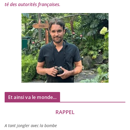
té des auto­ri­tés françaises.
Et ainsi va le monde…
RAPPEL
A tant jon­gler avec la bombe