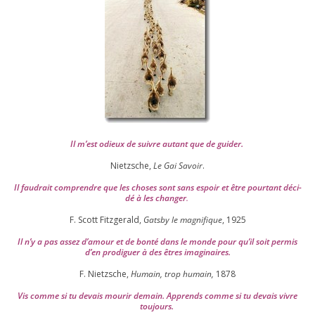
Il m’est odieux de suivre autant que de gui­der
.
Nietzsche,
Le Gai Savoir
.
Il fau­drait com­prendre que les choses sont sans espoir et être pour­tant déci­
dé à les chan­ger
.
F. Scott Fitzgerald,
Gatsby le magni­fique
,
1925
Il n’y a pas assez d’a­mour et de bon­té dans le monde pour qu’il soit per­mis
d’en pro­di­guer à des êtres imaginaires.
F. Nietzsche,
Humain, trop humain,
1878
Vis comme si tu devais mou­rir demain. Apprends comme si tu devais vivre
toujours.