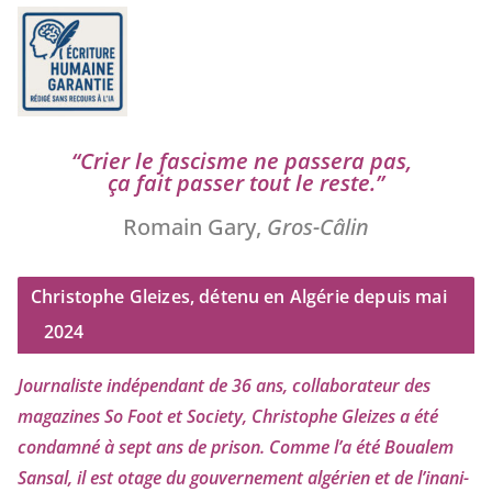
“
Crier le fas­cisme ne pas­se­ra pas,
ça fait pas­ser tout le reste.”
Romain Gary,
Gros-Câlin
Christophe Gleizes, détenu en Algérie depuis mai
2024
Journaliste indé­pen­dant de
36
ans, col­la­bo­ra­teur des
maga­zines So Foot et Society, Christophe Gleizes
a été
condam­né à sept ans de pri­son. Comme l’a été Boualem
Sansal, il est otage du gou­ver­ne­ment algé­rien et de l’i­na­ni­