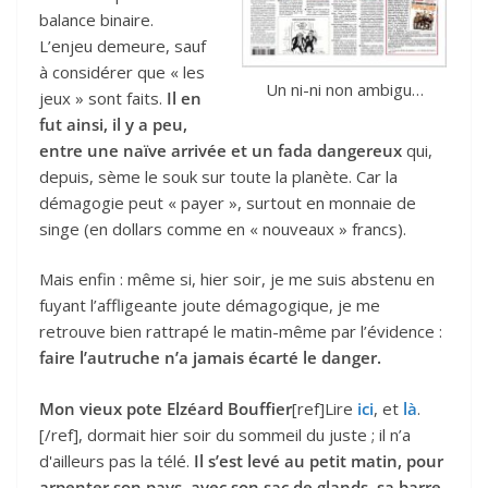
balance binaire.
L’enjeu demeure, sauf
à considérer que « les
Un ni-ni non ambigu…
jeux » sont faits.
Il en
fut ainsi, il y a peu,
entre une naïve arrivée et un fada dangereux
qui,
depuis, sème le souk sur toute la planète. Car la
démagogie peut « payer », surtout en monnaie de
singe (en dollars comme en « nouveaux » francs).
Mais enfin : même si, hier soir, je me suis abstenu en
fuyant l’affligeante joute démagogique, je me
retrouve bien rattrapé le matin-même par l’évidence :
faire l’autruche n’a jamais écarté le danger.
Mon vieux pote Elzéard Bouffier
[ref]Lire
ici
, et
là
.
[/ref], dormait hier soir du sommeil du juste ; il n’a
d'ailleurs pas la télé.
Il s’est levé au petit matin, pour
arpenter son pays, avec son sac de glands, sa barre