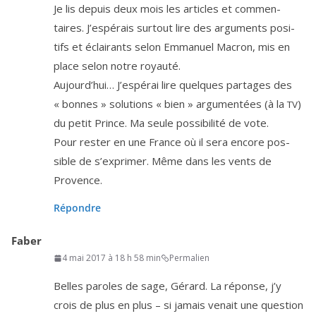
Je lis depuis deux mois les articles et com­men­
taires. J’espérais sur­tout lire des argu­ments posi­
tifs et éclai­rants selon Emmanuel Macron, mis en
place selon notre royauté.
Aujourd’hui… J’espérai lire quelques par­tages des
« bonnes » solu­tions « bien » argu­men­tées (à la
)
TV
du petit Prince. Ma seule pos­si­bi­li­té de vote.
Pour res­ter en une France où il sera encore pos­
sible de s’exprimer. Même dans les vents de
Provence.
Répondre
Faber
4 mai 2017 à 18 h 58 min
Permalien
Belles paroles de sage, Gérard. La réponse, j’y
crois de plus en plus – si jamais venait une ques­tion