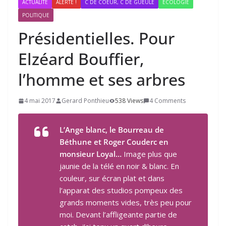
ACTUALITÉ
ALERTE !
C DE COEUR, C DE GUEULE
ÉCOLOGIE
POLITIQUE
Présidentielles. Pour
Elzéard Bouffier,
l’homme et ses arbres
4 mai 2017
Gerard Ponthieu
538 Views
4 Comments
L’Ange blanc, le Bourreau de
Béthune et Roger Couderc en
monsieur Loyal…
Image plus que
jaunie de la télé en noir & blanc. En
couleur, sur écran plat et dans
l’apparat des studios pompeux des
grands moments vides, très peu pour
moi. Devant l’affligeante partie de