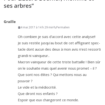
ses arbres
”
Graille
4 mai 2017 à 14 h 29 min
Permalien
Oh com­bien je suis d’ac­cord avec cette analyse!!
Je suis res­tée jus­qu’au bout de cet affli­geant spec­
tacle dont aucun des deux à mon avis n’est res­sor­ti
gran­di ni vainqueur..
Macron vain­queur de cette triste bat­taille ! Bien sûr
on le sou­haite mais quel ave­nir nous pro­met – il ?
Que sont nos élites ? Qui met­tons nous au
pouvoir ?
Le vide et la médiocrité.
Que diront nos enfants ?
Espoir que eux chan­ge­ront ce monde.