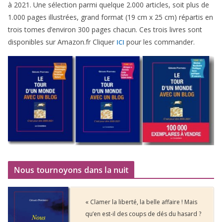
à
2021
. Une sélec­tion par­mi quelque
2
.
000
articles, soit plus de
1
.
000
pages illus­trées, grand for­mat (
19
cm x
25
cm) répar­tis en
trois tomes d’environ
300
pages cha­cun. Ces trois livres sont
dis­po­nibles sur Amazon​.fr Cliquer
pour les commander.
ICI
Nous tournoyons dans la nuit
« Clamer la liberté, la belle affaire ! Mais
qu’en est-il des coups de dés du hasard ?