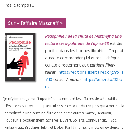
Pas le temps !…
Sur « l’affaire Matzneff »
Pédophilie : de la chute de Matzneff à une
lec­ture sexo-poli­tique de l’après-
68
est dis­
po­nible dans les bonnes librai­ries. On peut
aus­si le com­man­der (
14
euros – chèque
ou
) direc­te­ment aux
Éditions liber­
CB
taires
:
https://​edi​tions​-liber​taires​.org/​?​p​=​
1
740
ou sur
Amazon
:
https://​amzn​.to/​
3
​X​I​o​
dzr
“
Je m’y inter­roge sur l’impunité qui a entou­ré les affaires de pédo­phi­lie
dès après Mai-
68
, et en par­ti­cu­lier sur cet « air du temps » qui a per­mis la
com­pli­ci­té d’une cer­taine élite dont, entre autres, Sartre, Beauvoir,
Foucault, Hocquenghem, Schérer, Duvert, Sollers, Cohn-Bendit, Pivot,
Finkielkraut, Bruckner, July… et Dolto. Par là-même, je mets en évi­dence le