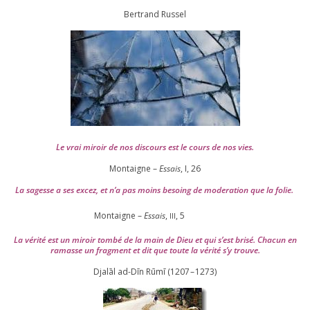
Ber­trand Russel
Le vrai miroir de nos dis­cours est le cours de nos vies.
Montaigne –
Essais
, I,
26
La sagesse a ses excez, et n’a pas moins besoing de mode­ra­tion que la folie.
Montaigne –
Essais
,
,
5
III
La véri­té est un miroir tom­bé de la main de Dieu et qui s’est bri­sé. Chacun en
ramasse un frag­ment et dit que toute la véri­té s’y trouve.
Djalāl ad-Dīn Rūmī (
1207
–
1273
)