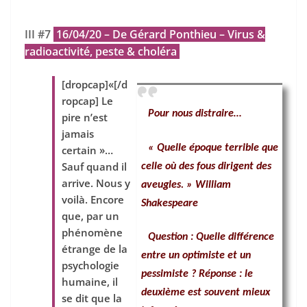
III #7
16/04/20 – De Gérard Ponthieu – Virus &
radioactivité, peste & choléra
[dropcap]«[/d
ropcap] Le
Pour nous distraire…
pire n’est
jamais
« Quelle époque terrible que
certain »…
Sauf quand il
celle où des fous dirigent des
arrive. Nous y
aveugles. » William
voilà. Encore
Shakespeare
que, par un
phénomène
Question :
Quelle
différence
étrange de la
entre un optimiste et un
psychologie
pessimiste ? Réponse : le
humaine, il
deuxième est souvent mieux
se dit que la