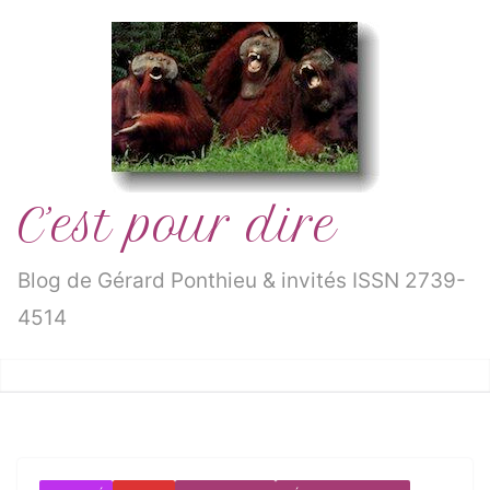
Passer
au
contenu
C’est pour dire
Blog de Gérard Ponthieu & invités ISSN 2739-
4514