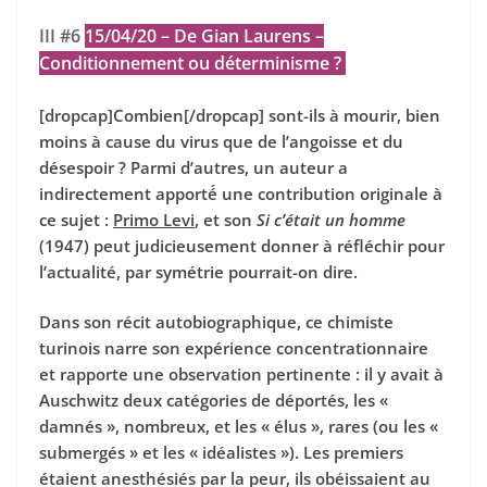
III #6
15/04/20 – De Gian Laurens –
Conditionnement ou déterminisme ?
[dropcap]Combien[/dropcap] sont-ils à mourir, bien
moins à cause du virus que de l’angoisse et du
désespoir ? Parmi d’autres, un auteur a
indirectement apporté́ une contribution originale à
ce sujet :
Primo Levi
, et son
Si c’était un homme
(1947) peut judicieusement donner à
réfléchir pour
l’actualité, par symétrie pourrait-on dire.
Dans son récit autobiographique, ce chimiste
turinois narre son expérience concentrationnaire
et rapporte une observation pertinente : il y avait à
Auschwitz deux catégories de déportés, les «
damnés », nombreux, et les « élus », rares (ou les «
submergés » et les « idéalistes »). Les premiers
étaient anesthésiés par la peur, ils obéissaient au