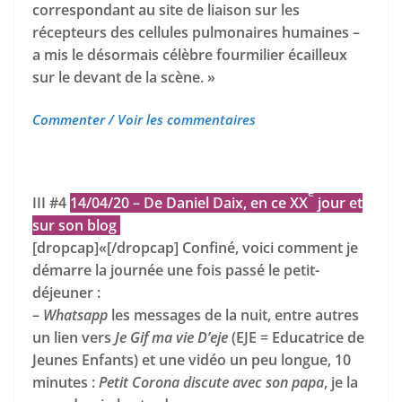
correspondant au site de liaison sur les
récepteurs des cellules pulmonaires humaines –
a mis le désormais célèbre fourmilier écailleux
sur le devant de la scène. »
Commenter / Voir les commentaires
e
III #4
14/04/20 – De Daniel Daix, en ce XX
jour et
sur son blog
[dropcap]«[/dropcap] Confiné, voici comment je
démarre la journée une fois passé le petit-
déjeuner :
–
Whatsapp
les messages de la nuit, entre autres
un lien vers
Je Gif ma vie D’eje
(EJE = Educatrice de
Jeunes Enfants) et une vidéo un peu longue, 10
minutes :
Petit Corona discute avec son papa
, je la