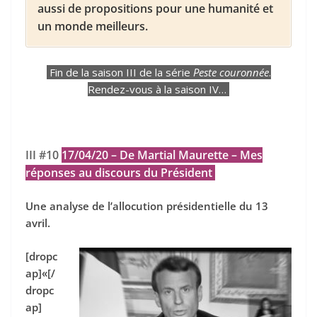
aussi de propositions pour une humanité et
un monde meilleurs.
Fin de la saison III de la série
Peste couronnée
.
Rendez-vous à la saison IV…
III #10
17/04/20 – De Martial Maurette – Mes
réponses au discours du Président
Une analyse de l’allocution présidentielle du 13
avril.
[dropc
ap]«[/
dropc
ap]