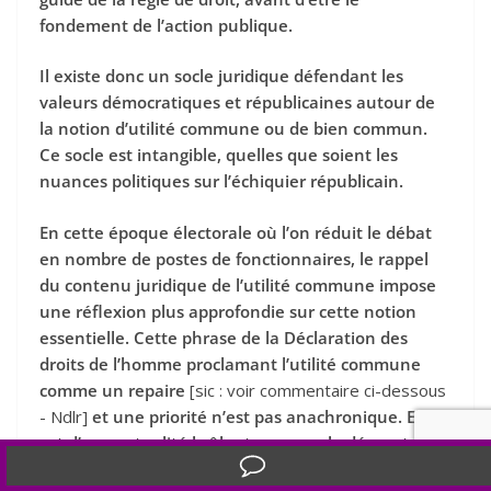
fondement de l’action publique.
Il existe donc un socle juridique défendant les
valeurs démocratiques et républicaines autour de
la notion d’utilité commune ou de bien commun.
Ce socle est intangible, quelles que soient les
nuances politiques sur l’échiquier républicain.
En cette époque électorale où l’on réduit le débat
en nombre de postes de fonctionnaires, le rappel
du contenu juridique de l’utilité commune impose
une réflexion plus approfondie sur cette notion
essentielle. Cette phrase de la Déclaration des
droits de l’homme proclamant l’utilité commune
comme un repaire
[sic : voir commentaire ci-dessous
- Ndlr]
et une priorité n’est pas anachronique. Elle
est d’une actualité brûlante comme le démontre
l’entrée de la notion de bien commun dans la loi
Translate »