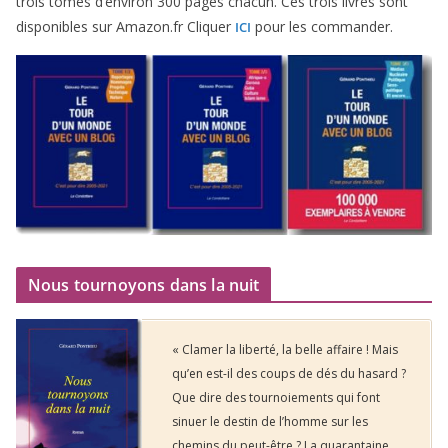
trois tomes d’environ
300
pages cha­cun. Ces trois livres sont
dis­po­nibles sur Amazon​.fr Cliquer
pour les commander.
ICI
Nous tournoyons dans la nuit
« Clamer la liberté, la belle affaire ! Mais
qu’en est-il des coups de dés du hasard ?
Que dire des tournoiements qui font
sinuer le destin de l’homme sur les
chemins du peut-être ? La quarantaine