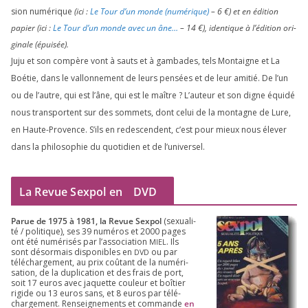
sion numé­rique
(ici :
Le Tour d’un monde (numé­rique)
–
6
€) et en édi­tion
papier (ici :
Le Tour d’un monde avec un âne…
–
14
€), iden­tique à l’é­di­tion ori­
gi­nale (épui­sée).
Juju et son com­père vont à sauts et à gam­bades, tels Montaigne et La
Boétie, dans le val­lon­ne­ment de leurs pen­sées et de leur ami­tié. De l’un
ou de l’autre, qui est l’âne, qui est le maître ? L’auteur et son digne équi­dé
nous trans­portent sur des som­mets, dont celui de la mon­tagne de Lure,
en Haute-Provence. S’ils en redes­cendent, c’est pour mieux nous éle­ver
dans la phi­lo­so­phie du quo­ti­dien et de l’universel.
La Revue Sexpol en
DVD
Parue de
1975
à
1981
, la Revue Sex­pol
(sexua­li­
té /​ poli­tique), ses
39
numé­ros et
2000
pages
ont été numé­ri­sés par l’as­so­cia­tion
. Ils
MIEL
sont désor­mais dis­po­nibles en
ou par
DVD
télé­char­ge­ment, au prix coû­tant de la numé­ri­
sa­tion, de la dupli­ca­tion et des frais de port,
soit
17
euros avec jaquette cou­leur et boî­tier
rigide ou
13
euros sans, et
8
euros par télé­
char­ge­ment. Ren­sei­gne­ments et com­mande
en