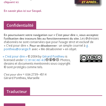
cli­quant ici
.
En savoir plus ici sur Sexpol
.
Confidentialité
En pour­sui­vant votre navi­ga­tion sur « C’est pour dire », vous accep­tez
l’utilisation des tra­ceurs liés au fonc­tion­ne­ment du site.
Les @dresses
d’a­bon­nés ne sont conser­vées que pour l’u­sage strict et exclu­sif de
« C’est pour dire ».
Pour se désa­bon­ner
: un simple cour­riel à
g.​
ponthieu@​orange.​fr
avec « Me désa­bon­ner » en objet.
«
C’est pour dire »
©
2004
by
Gérard Ponthieu
is
licen­sed under
4
.
0
. Photos,
CC
BY-NC-ND
des­sins et docu­ments men­tion­nés sous copy­right
© sont pro­té­gés comme tels.
C’est pour dire
=
2739
–
4514
ISSN
Gérard Ponthieu, Marseille
Traducteur