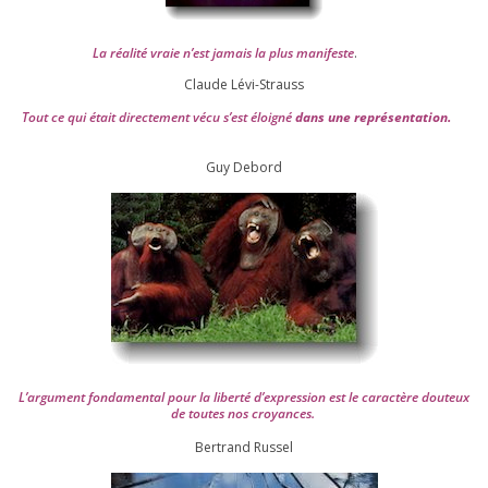
La réa­lité vraie n’est jamais la plus mani­feste
.
Claude Lévi-Strauss
Tout ce qui était direc­te­ment vécu s’est éloi­gné
dans une repré­sen­ta­tion.
Guy Debord
L’argument fon­da­men­tal pour la liber­té d’expression est le carac­tère dou­teux
de toutes nos croyances.
Ber­trand Russel