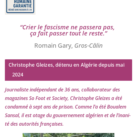
“
Crier le fas­cisme ne pas­se­ra pas,
ça fait pas­ser tout le reste.”
Romain Gary,
Gros-Câlin
Christophe Gleizes, détenu en Algérie depuis mai
2024
Journaliste indé­pen­dant de
36
ans, col­la­bo­ra­teur des
maga­zines So Foot et Society, Christophe Gleizes
a été
condam­né à sept ans de pri­son. Comme l’a été Boualem
Sansal, il est otage du gou­ver­ne­ment algé­rien et de l’i­na­ni­
té des auto­ri­tés françaises.