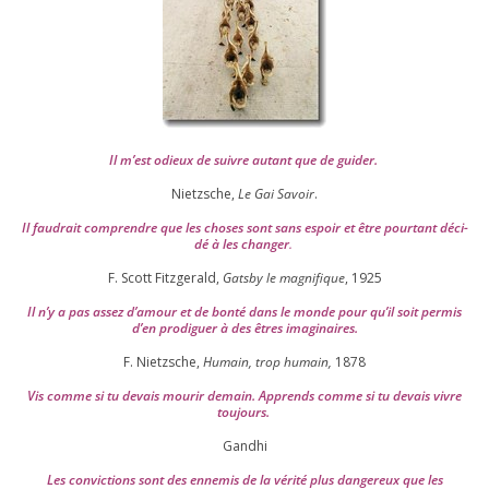
Il m’est odieux de suivre autant que de gui­der
.
Nietzsche,
Le Gai Savoir
.
Il fau­drait com­prendre que les choses sont sans espoir et être pour­tant déci­
dé à les chan­ger
.
F. Scott Fitzgerald,
Gatsby le magni­fique
,
1925
Il n’y a pas assez d’a­mour et de bon­té dans le monde pour qu’il soit per­mis
d’en pro­di­guer à des êtres imaginaires.
F. Nietzsche,
Humain, trop humain,
1878
Vis comme si tu devais mou­rir demain. Apprends comme si tu devais vivre
toujours.
Gandhi
Les convic­tions sont des enne­mis de la véri­té plus dan­ge­reux que les