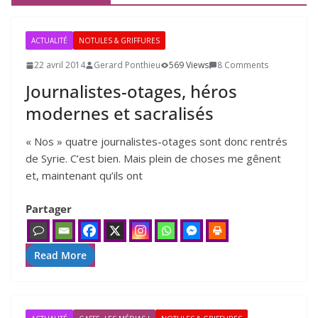
ACTUALITÉ
NOTULES & GRIFFURES
22 avril 2014
Gerard Ponthieu
569 Views
8 Comments
Journalistes-otages, héros
modernes et sacralisés
« Nos » quatre jour­na­listes-otages sont donc ren­trés
de Syrie. C’est bien. Mais plein de choses me gênent
et, main­te­nant qu’ils ont
Partager
Read More