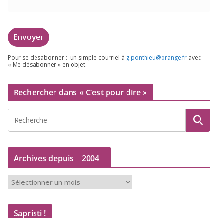
Pour se désa­bon­ner : un simple cour­riel à
g.​ponthieu@​orange.​fr
avec
« Me désa­bon­ner » en objet.
Rechercher dans « C’est pour dire »
Archives depuis
2004
A
r
c
Sapristi !
h