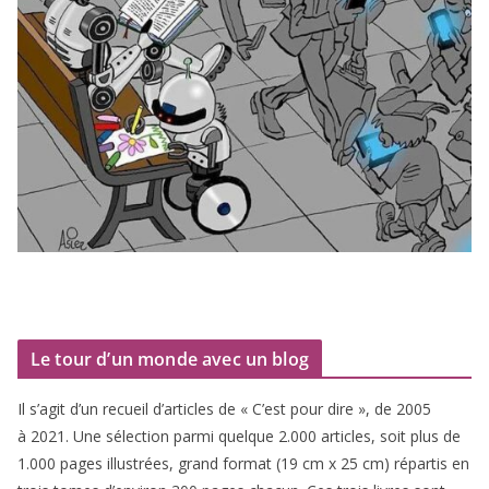
Le tour d’un monde avec un blog
Il s’agit d’un recueil d’ar­ticles de « C’est pour dire », de
2005
à
2021
. Une sélec­tion par­mi quelque
2
.
000
articles, soit plus de
1
.
000
pages illus­trées, grand for­mat (
19
cm x
25
cm) répar­tis en