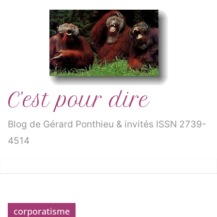
Passer
au
contenu
C’est pour dire
Blog de Gérard Ponthieu & invités ISSN 2739-
4514
corporatisme