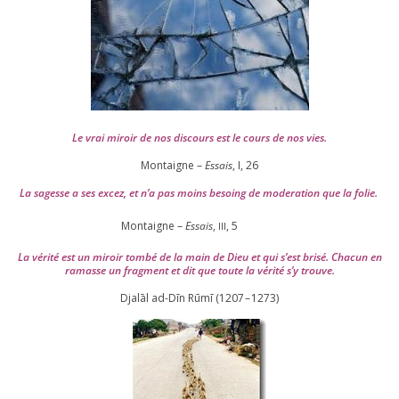
Le vrai miroir de nos dis­cours est le cours de nos vies.
Montaigne –
Essais
, I,
26
La sagesse a ses excez, et n’a pas moins besoing de mode­ra­tion que la folie.
Montaigne –
Essais
,
,
5
III
La véri­té est un miroir tom­bé de la main de Dieu et qui s’est bri­sé. Chacun en
ramasse un frag­ment et dit que toute la véri­té s’y trouve.
Djalāl ad-Dīn Rūmī (
1207
–
1273
)