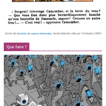
Extrait des
Facéties du sapeur Camember
,
bande des­si­née créée par Christophe (
1890
)
Que faire ?