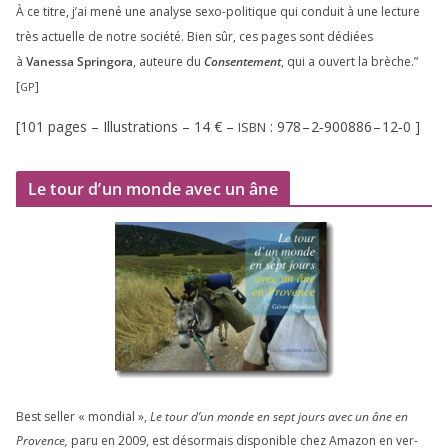
À ce titre, j’ai mené une ana­lyse sexo-poli­tique qui conduit à une lec­ture
très actuelle de notre socié­té. Bien sûr, ces pages sont dédiées
à
Vanessa Springora
, auteure du
Consentement
, qui a ouvert la brèche.”
[
]
GP
[
101
pages – Illustrations –
14
€ –
:
978
–
2
‑
900886
–
12
‑
0
]
ISBN
Le tour d’un monde avec un âne
Best sel­ler « mon­dial »,
Le tour d’un monde en sept jours avec un âne en
Provence,
paru en
2009
, est désor­mais dis­po­nible chez Amazon en ver­