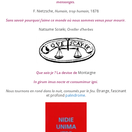
mensonges.
F. Nietzsche,
Humain, trop humain,
1878
Sans savoir pour­quoi j’aime ce monde où nous sommes venus pour mourir.
Natsume Soseki,
Oreiller d’herbes
Que sais-je ?
La devise de
Montaigne
In girum imus nocte et consu­mi­mur igni.
Nous tour­nons en rond dans la nuit, consu­més par le feu.
Étrange, fas­ci­nant
et pro­fond
palin­drome
.