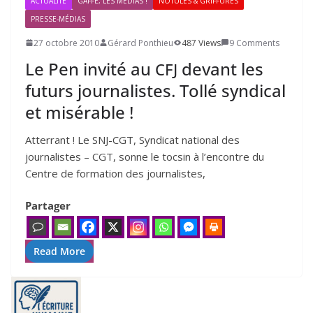
ACTUALITÉ
GAFFE, LES MÉDIAS !
NOTULES & GRIFFURES
PRESSE-MÉDIAS
27 octobre 2010
Gérard Ponthieu
487 Views
9 Comments
Le Pen invité au
devant les
CFJ
futurs journalistes. Tollé syndical
et misérable !
Atterrant ! Le SNJ-CGT, Syndicat national des
journalistes – CGT, sonne le tocsin à l’encontre du
Centre de formation des journalistes,
Partager
Read More