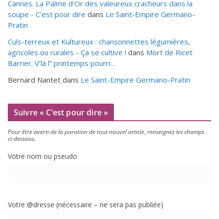
Cannes. La Palme d'Or des valeureux cracheurs dans la
soupe - C’est pour dire
dans
Le Saint-Empire Germano-
Pratin
Culs-terreux et Kultureux : chansonnettes légumières,
agricoles ou rurales - Ça se cultive !
dans
Mort de Ricet
Barrier. V’là l” printemps pourri…
Bernard Nantet
dans
Le Saint-Empire Germano-Pratin
Suivre « C’est pour dire »
Pour être aver­ti de la paru­tion de tout nou­vel article, ren­sei­gnez les champs
ci-dessous.
Votre nom ou pseudo
Votre @dresse (néces­saire – ne sera pas publiée)