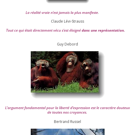
La réa­lité vraie n’est jamais la plus mani­feste
.
Claude Lévi-Strauss
Tout ce qui était direc­te­ment vécu s’est éloi­gné
dans une repré­sen­ta­tion.
Guy Debord
L’argument fon­da­men­tal pour la liber­té d’expression est le carac­tère dou­teux
de toutes nos croyances.
Ber­trand Russel