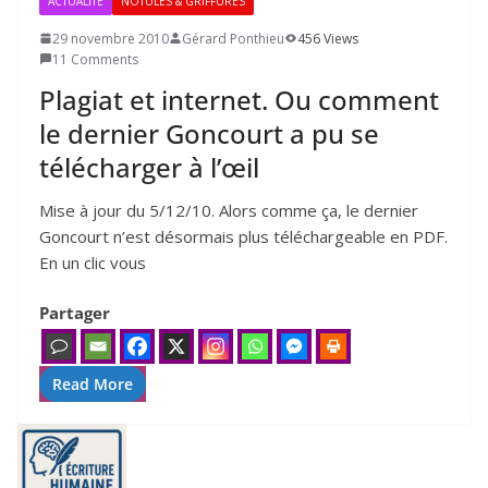
ACTUALITÉ
NOTULES & GRIFFURES
29 novembre 2010
Gérard Ponthieu
456 Views
11 Comments
Plagiat et internet. Ou comment
le dernier Goncourt a pu se
télécharger à l’œil
Mise à jour du 5/​12/​10. Alors comme ça, le der­nier
Goncourt n’est désor­mais plus télé­char­geable en PDF.
En un clic vous
Partager
Read More