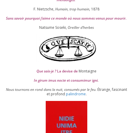
F. Nietzsche,
Humain, trop humain,
1878
Sans savoir pour­quoi j’aime ce monde où nous sommes venus pour mourir.
Natsume Soseki,
Oreiller d’herbes
Que sais-je ?
La devise de
Montaigne
In girum imus nocte et consu­mi­mur igni.
Nous tour­nons en rond dans la nuit, consu­més par le feu.
Étrange, fas­ci­nant
et pro­fond
palin­drome
.