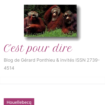
Passer
au
contenu
C’est pour dire
Blog de Gérard Ponthieu & invités ISSN 2739-
4514
Houellebecq