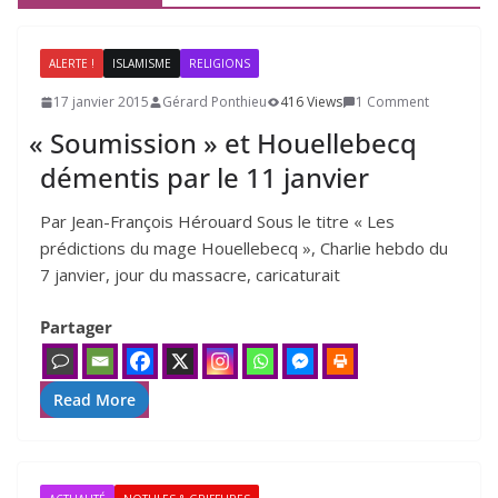
ALERTE !
ISLAMISME
RELIGIONS
17 janvier 2015
Gérard Ponthieu
416 Views
1 Comment
«
Soumission » et Houellebecq
démentis par le
11
janvier
Par Jean-François Hérouard Sous le titre « Les
prédictions du mage Houellebecq », Charlie hebdo du
7 janvier, jour du massacre, caricaturait
Partager
Read More