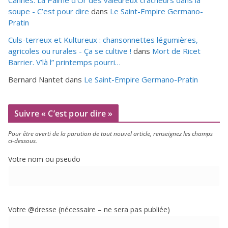
soupe - C’est pour dire
dans
Le Saint-Empire Germano-
Pratin
Culs-terreux et Kultureux : chansonnettes légumières,
agricoles ou rurales - Ça se cultive !
dans
Mort de Ricet
Barrier. V’là l” printemps pourri…
Bernard Nantet
dans
Le Saint-Empire Germano-Pratin
Suivre « C’est pour dire »
Pour être aver­ti de la paru­tion de tout nou­vel article, ren­sei­gnez les champs
ci-dessous.
Votre nom ou pseudo
Votre @dresse (néces­saire – ne sera pas publiée)