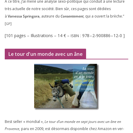
À ce titre, j’ai mené une ana­lyse sexo-poli­tique qui conduit à une lec­ture
très actuelle de notre socié­té. Bien sûr, ces pages sont dédiées
à
Vanessa Springora
, auteure du
Consentement
, qui a ouvert la brèche.”
[
]
GP
[
101
pages – Illustrations –
14
€ –
:
978
–
2
‑
900886
–
12
‑
0
]
ISBN
Le tour d’un monde avec un âne
Best sel­ler « mon­dial »,
Le tour d’un monde en sept jours avec un âne en
Provence,
paru en
2009
, est désor­mais dis­po­nible chez Amazon en ver­