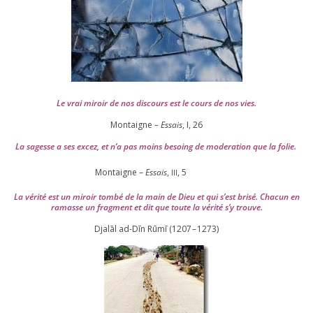
Le vrai miroir de nos dis­cours est le cours de nos vies.
Montaigne –
Essais
, I,
26
La sagesse a ses excez, et n’a pas moins besoing de mode­ra­tion que la folie.
Montaigne –
Essais
,
,
5
III
La véri­té est un miroir tom­bé de la main de Dieu et qui s’est bri­sé. Chacun en
ramasse un frag­ment et dit que toute la véri­té s’y trouve.
Djalāl ad-Dīn Rūmī (
1207
–
1273
)