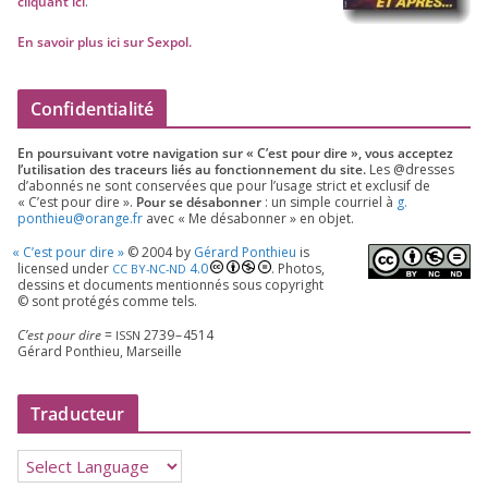
cli­quant ici
.
En savoir plus ici sur Sexpol
.
Confidentialité
En pour­sui­vant votre navi­ga­tion sur « C’est pour dire », vous accep­tez
l’utilisation des tra­ceurs liés au fonc­tion­ne­ment du site.
Les @dresses
d’a­bon­nés ne sont conser­vées que pour l’u­sage strict et exclu­sif de
« C’est pour dire ».
Pour se désa­bon­ner
: un simple cour­riel à
g.​
ponthieu@​orange.​fr
avec « Me désa­bon­ner » en objet.
«
C’est pour dire »
©
2004
by
Gérard Ponthieu
is
licen­sed under
4
.
0
. Photos,
CC
BY-NC-ND
des­sins et docu­ments men­tion­nés sous copy­right
© sont pro­té­gés comme tels.
C’est pour dire
=
2739
–
4514
ISSN
Gérard Ponthieu, Marseille
Traducteur