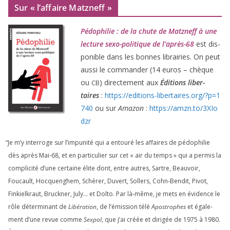
Sur « l’affaire Matzneff »
Pédophilie : de la chute de Matzneff à une
lec­ture sexo-poli­tique de l’après-
68
est dis­
po­nible dans les bonnes librai­ries. On peut
aus­si le com­man­der (
14
euros – chèque
ou
) direc­te­ment aux
Éditions liber­
CB
taires
:
https://​edi​tions​-liber​taires​.org/​?​p​=​
1
740
ou sur
Amazon
:
https://​amzn​.to/​
3
​X​I​o​
dzr
“
Je m’y inter­roge sur l’impunité qui a entou­ré les affaires de pédo­phi­lie
dès après Mai-
68
, et en par­ti­cu­lier sur cet « air du temps » qui a per­mis la
com­pli­ci­té d’une cer­taine élite dont, entre autres, Sartre, Beauvoir,
Foucault, Hocquenghem, Schérer, Duvert, Sollers, Cohn-Bendit, Pivot,
Finkielkraut, Bruckner, July… et Dolto. Par là-même, je mets en évi­dence le
rôle déter­mi­nant de
Libération
, de l’émission télé
Apostrophes
et éga­le­
ment d’une revue comme
Sexpol
, que j’ai créée et diri­gée de
1975
à
1980
.