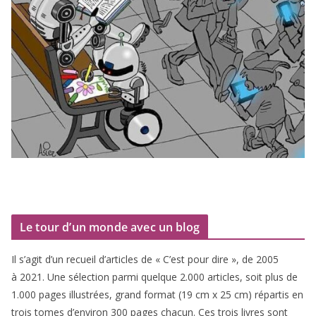
Le tour d’un monde avec un blog
Il s’agit d’un recueil d’ar­ticles de « C’est pour dire », de
2005
à
2021
. Une sélec­tion par­mi quelque
2
.
000
articles, soit plus de
1
.
000
pages illus­trées, grand for­mat (
19
cm x
25
cm) répar­tis en
trois tomes d’environ
300
pages cha­cun. Ces trois livres sont