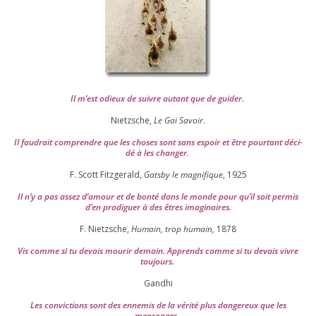
Il m’est odieux de suivre autant que de gui­der
.
Nietzsche,
Le Gai Savoir
.
Il fau­drait com­prendre que les choses sont sans espoir et être pour­tant déci­
dé à les chan­ger
.
F. Scott Fitzgerald,
Gatsby le magni­fique
,
1925
Il n’y a pas assez d’a­mour et de bon­té dans le monde pour qu’il soit per­mis
d’en pro­di­guer à des êtres imaginaires.
F. Nietzsche,
Humain, trop humain,
1878
Vis comme si tu devais mou­rir demain. Apprends comme si tu devais vivre
toujours.
Gandhi
Les convic­tions sont des enne­mis de la véri­té plus dan­ge­reux que les
mensonges.