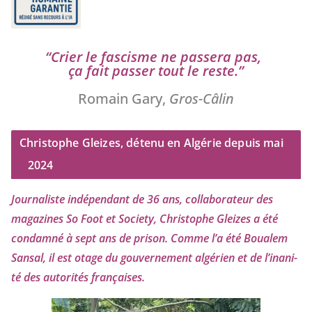
“
Crier le fas­cisme ne pas­se­ra pas,
ça fait pas­ser tout le reste.”
Romain Gary,
Gros-Câlin
Christophe Gleizes, détenu en Algérie depuis mai
2024
Journaliste indé­pen­dant de
36
ans, col­la­bo­ra­teur des
maga­zines So Foot et Society, Christophe Gleizes
a été
condam­né à sept ans de pri­son. Comme l’a été Boualem
Sansal, il est otage du gou­ver­ne­ment algé­rien et de l’i­na­ni­
té des auto­ri­tés françaises.