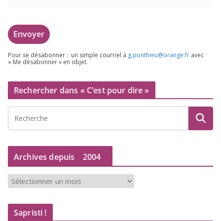
Pour se désa­bon­ner : un simple cour­riel à
g.​ponthieu@​orange.​fr
avec
« Me désa­bon­ner » en objet.
Rechercher dans « C’est pour dire »
Archives depuis
2004
A
r
c
Sapristi !
h