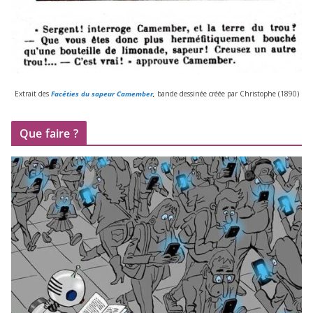
Extrait des
Facéties du sapeur Camember
,
bande des­si­née créée par Christophe (
1890
)
Que faire ?