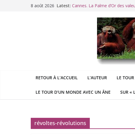
Passer
8 août 2026
Latest:
Cannes. La Palme d’Or des vale
au
Raoul Vaneigem, mort des suites
contenu
Racisme. Moi, Picard-Marseillais 
Aldous
George : « Le meilleu
&
«
Le patriarcat », bouc émissaire
RETOUR À L’ACCUEIL
L’AUTEUR
LE TOUR
LE TOUR D’UN MONDE AVEC UN ÂNE
SUR « 
révoltes-révolutions