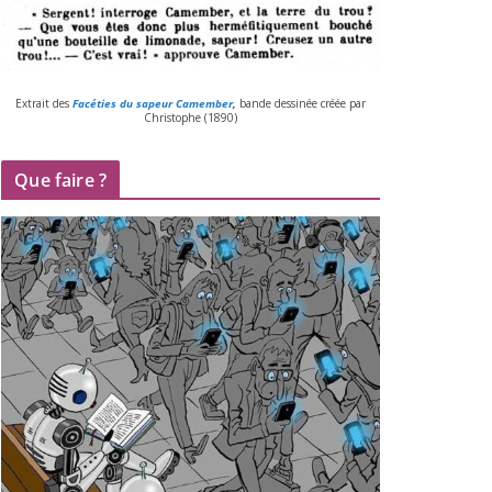
Extrait des
Facéties du sapeur Camember
,
bande des­si­née créée par
Christophe (
1890
)
Que faire ?