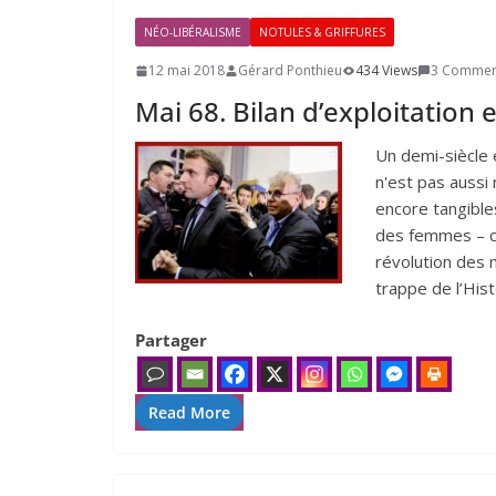
NÉO-LIBÉRALISME
NOTULES & GRIFFURES
12 mai 2018
Gérard Ponthieu
434 Views
3 Commen
Mai
68
. Bilan d’exploitation 
Un demi-siècle 
n'est pas aussi 
encore tangible
des femmes – co
révolution des m
trappe de l’Hist
Partager
Read More