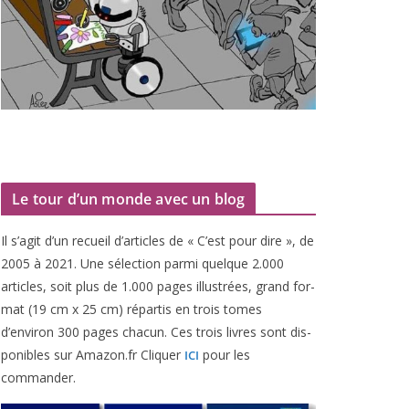
Le tour d’un monde avec un blog
Il s’agit d’un recueil d’ar­ticles de « C’est pour dire », de
2005
à
2021
. Une sélec­tion par­mi quelque
2
.
000
articles, soit plus de
1
.
000
pages illus­trées, grand for­
mat (
19
cm x
25
cm) répar­tis en trois tomes
d’environ
300
pages cha­cun. Ces trois livres sont dis­
po­nibles sur Amazon​.fr Cliquer
pour les
ICI
commander.