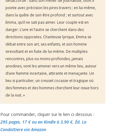
désaccordé : dans son métier de journaliste, dont il
pointe avec précision les pires travers ; en lui-même,
dans la quête de son être profond ; et surtout avec
Emma, qu’il ne sait pas aimer. Leur couple est en
danger. L’une et l’autre se cherchent dans des
directions opposées. Chanteuse lyrique, Emma se
débat entre son art, ses enfants, et son homme
virevoltant et en fuite de lui-même. De multiples
rencontres, plus ou moins profondes, jamais
anodines, vont les amener vers un même lieu, autour
d’une flamme incertaine, attirante et menaçante. Un
lieu si particulier, un creuset cocasse et tragique où
des femmes et des hommes cherchent leur issue hors
de la nuit. »
Pour commander, cliquer sur le lien ci-dessous :
295 pages, 17 €
ou en Kindle à 3,90 €
, Éd. Le
Condottiere via Amazon