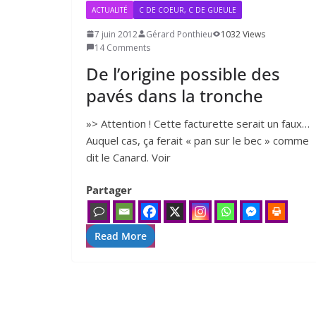
ACTUALITÉ
C DE COEUR, C DE GUEULE
7 juin 2012
Gérard Ponthieu
1032 Views
14 Comments
De l’origine possible des
pavés dans la tronche
»> Attention ! Cette facturette serait un faux…
Auquel cas, ça ferait « pan sur le bec » comme
dit le Canard. Voir
Partager
Read More