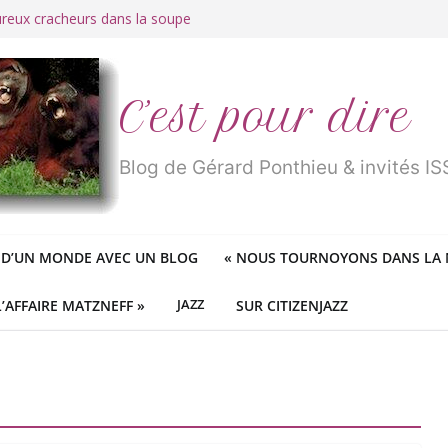
ureux cracheurs dans la soupe
 d’une longue et belle vie
traité de « blanc de merde » !
r des mondes » ou «
1984
» ?
 des féministes idéologiques
C’est pour dire
Blog de Gérard Ponthieu & invités 
 D’UN MONDE AVEC UN BLOG
«
NOUS TOURNOYONS DANS LA N
L’AFFAIRE MATZNEFF »
JAZZ
SUR CITIZENJAZZ