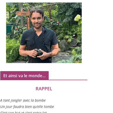
Et ainsi va le monde…
RAPPEL
A tant jon­gler avec la bombe
Un jour fau­dra bien qu’elle tombe
C’est son but et c’est notre lot…