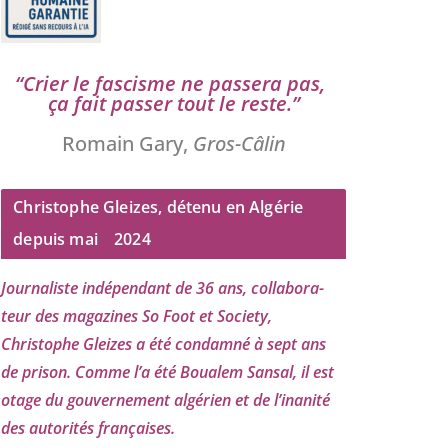
“
Crier le fas­cisme ne pas­se­ra pas,
ça fait pas­ser tout le reste.”
Romain Gary,
Gros-Câlin
Christophe Gleizes, détenu en Algérie
depuis mai
2024
Journaliste indé­pen­dant de
36
ans, col­la­bo­ra­
teur des maga­zines So Foot et Society,
Christophe Gleizes
a été condam­né à sept ans
de pri­son. Comme l’a été Boualem Sansal, il est
otage du gou­ver­ne­ment algé­rien et de l’i­na­ni­té
des auto­ri­tés françaises.