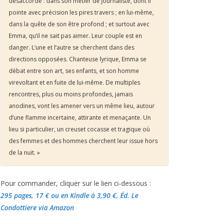
désaccordé : dans son métier de journaliste, dont il
pointe avec précision les pires travers ; en lui-même,
dans la quête de son être profond ; et surtout avec
Emma, qu’il ne sait pas aimer. Leur couple est en
danger. L’une et l’autre se cherchent dans des
directions opposées. Chanteuse lyrique, Emma se
débat entre son art, ses enfants, et son homme
virevoltant et en fuite de lui-même. De multiples
rencontres, plus ou moins profondes, jamais
anodines, vont les amener vers un même lieu, autour
d’une flamme incertaine, attirante et menaçante. Un
lieu si particulier, un creuset cocasse et tragique où
des femmes et des hommes cherchent leur issue hors
de la nuit. »
Pour commander, cliquer sur le lien ci-dessous :
295 pages, 17 €
ou en Kindle à 3,90 €
, Éd. Le
Condottiere via Amazon