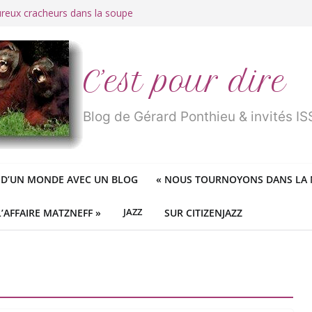
ureux cracheurs dans la soupe
 d’une longue et belle vie
traité de « blanc de merde » !
r des mondes » ou «
1984
» ?
 des féministes idéologiques
C’est pour dire
Blog de Gérard Ponthieu & invités 
 D’UN MONDE AVEC UN BLOG
«
NOUS TOURNOYONS DANS LA N
L’AFFAIRE MATZNEFF »
JAZZ
SUR CITIZENJAZZ