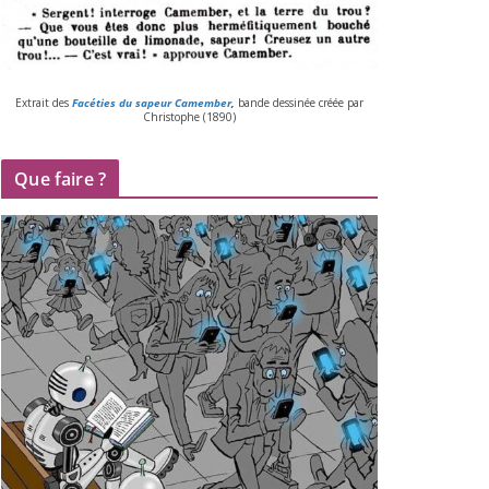
Extrait des
Facéties du sapeur Camember
,
bande des­si­née créée par
Christophe (
1890
)
Que faire ?