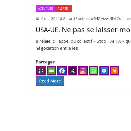
ACTUALITÉ
ALERTE !
10 mai 2014
Gerard Ponthieu
542 Views
4 Commen
. Ne pas se laisser m
USA-UE
e relaie ici l’ap­pel du col­lec­tif « Stop TAFTA »
négo­cia­tion entre les
Partager
Read More