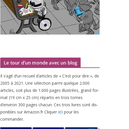
Le tour d’un monde avec un blog
Il s’agit d’un recueil d’ar­ticles de « C’est pour dire », de
2005
à
2021
. Une sélec­tion par­mi quelque
2
.
000
articles, soit plus de
1
.
000
pages illus­trées, grand for­
mat (
19
cm x
25
cm) répar­tis en trois tomes
d’environ
300
pages cha­cun. Ces trois livres sont dis­
po­nibles sur Amazon​.fr Cliquer
pour les
ICI
commander.