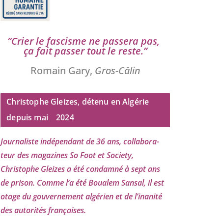
“
Crier le fas­cisme ne pas­se­ra pas,
ça fait pas­ser tout le reste.”
Romain Gary,
Gros-Câlin
Christophe Gleizes, détenu en Algérie
depuis mai
2024
Journaliste indé­pen­dant de
36
ans, col­la­bo­ra­
teur des maga­zines So Foot et Society,
Christophe Gleizes
a été condam­né à sept ans
de pri­son. Comme l’a été Boualem Sansal, il est
otage du gou­ver­ne­ment algé­rien et de l’i­na­ni­té
des auto­ri­tés françaises.