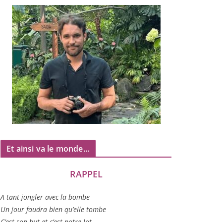
Et ainsi va le monde…
RAPPEL
A tant jon­gler avec la bombe
Un jour fau­dra bien qu’elle tombe
C’est son but et c’est notre lot…