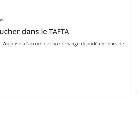
ts
oucher dans le
TAFTA
 qui s’op­pose à l’ac­cord de libre-échange débri­dé en cours de