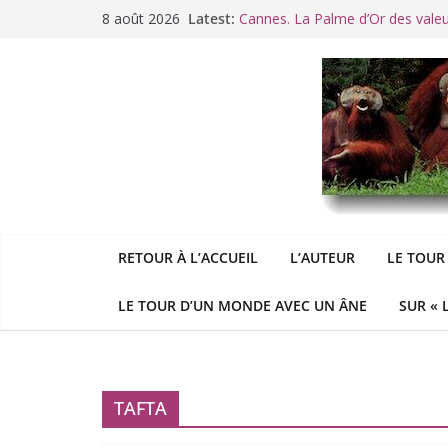
Passer
8 août 2026
Latest:
Cannes. La Palme d’Or des vale
au
Raoul Vaneigem, mort des suites
contenu
Racisme. Moi, Picard-Marseillais 
Aldous
George : « Le meilleu
&
«
Le patriarcat », bouc émissaire
RETOUR À L’ACCUEIL
L’AUTEUR
LE TOUR
LE TOUR D’UN MONDE AVEC UN ÂNE
SUR « 
TAFTA