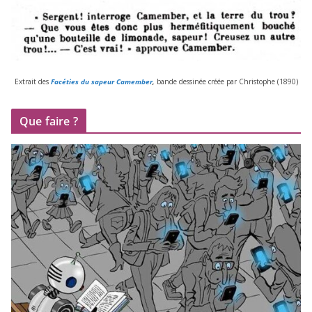
Extrait des
Facéties du sapeur Camember
,
bande des­si­née créée par Christophe (
1890
)
Que faire ?