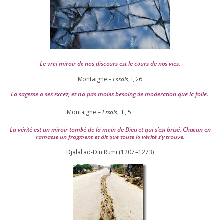
Le vrai miroir de nos dis­cours est le cours de nos vies.
Montaigne –
Essais
, I,
26
La sagesse a ses excez, et n’a pas moins besoing de mode­ra­tion que la folie.
Montaigne –
Essais
,
,
5
III
La véri­té est un miroir tom­bé de la main de Dieu et qui s’est bri­sé. Chacun en
ramasse un frag­ment et dit que toute la véri­té s’y trouve.
Djalāl ad-Dīn Rūmī (
1207
–
1273
)