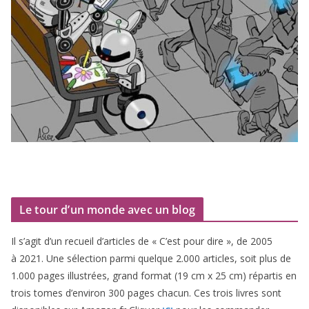
Le tour d’un monde avec un blog
Il s’agit d’un recueil d’ar­ticles de « C’est pour dire », de
2005
à
2021
. Une sélec­tion par­mi quelque
2
.
000
articles, soit plus de
1
.
000
pages illus­trées, grand for­mat (
19
cm x
25
cm) répar­tis en
trois tomes d’environ
300
pages cha­cun. Ces trois livres sont