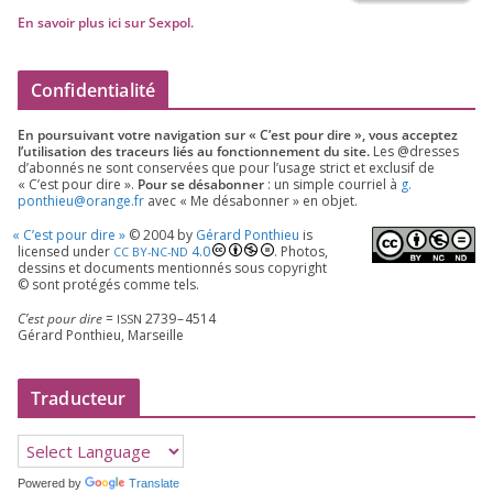
En savoir plus ici sur Sexpol
.
Confidentialité
En pour­sui­vant votre navi­ga­tion sur « C’est pour dire », vous accep­tez
l’utilisation des tra­ceurs liés au fonc­tion­ne­ment du site.
Les @dresses
d’a­bon­nés ne sont conser­vées que pour l’u­sage strict et exclu­sif de
« C’est pour dire ».
Pour se désa­bon­ner
: un simple cour­riel à
g.​
ponthieu@​orange.​fr
avec « Me désa­bon­ner » en objet.
«
C’est pour dire »
©
2004
by
Gérard Ponthieu
is
licen­sed under
4
.
0
. Photos,
CC
BY-NC-ND
des­sins et docu­ments men­tion­nés sous copy­right
© sont pro­té­gés comme tels.
C’est pour dire
=
2739
–
4514
ISSN
Gérard Ponthieu, Marseille
Traducteur
Powered by
Translate