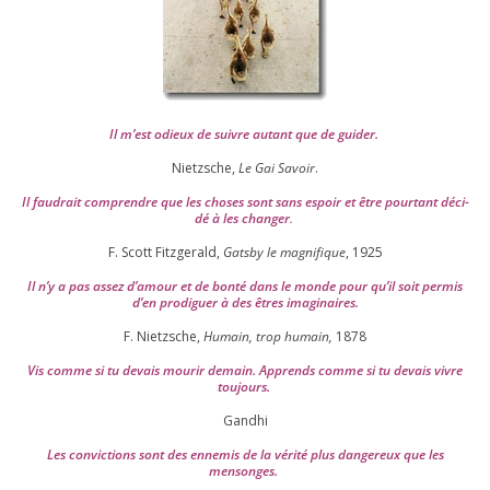
Il m’est odieux de suivre autant que de gui­der
.
Nietzsche,
Le Gai Savoir
.
Il fau­drait com­prendre que les choses sont sans espoir et être pour­tant déci­
dé à les chan­ger
.
F. Scott Fitzgerald,
Gatsby le magni­fique
,
1925
Il n’y a pas assez d’a­mour et de bon­té dans le monde pour qu’il soit per­mis
d’en pro­di­guer à des êtres imaginaires.
F. Nietzsche,
Humain, trop humain,
1878
Vis comme si tu devais mou­rir demain. Apprends comme si tu devais vivre
toujours.
Gandhi
Les convic­tions sont des enne­mis de la véri­té plus dan­ge­reux que les
mensonges.