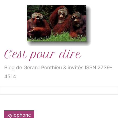
Passer
au
contenu
C’est pour dire
Blog de Gérard Ponthieu & invités ISSN 2739-
4514
xylophone