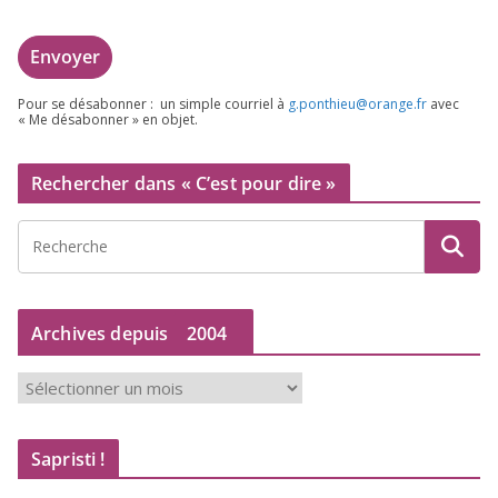
Pour se désa­bon­ner : un simple cour­riel à
g.​ponthieu@​orange.​fr
avec
« Me désa­bon­ner » en objet.
Rechercher dans « C’est pour dire »
Archives depuis
2004
A
r
c
Sapristi !
h
i