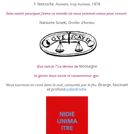
F. Nietzsche,
Humain, trop humain,
1878
Sans savoir pour­quoi j’aime ce monde où nous sommes venus pour mourir.
Natsume Soseki,
Oreiller d’herbes
Que sais-je ?
La devise de
Montaigne
In girum imus nocte et consu­mi­mur igni.
Nous tour­nons en rond dans la nuit, consu­més par le feu.
Étrange, fas­ci­nant
et pro­fond
palin­drome
.