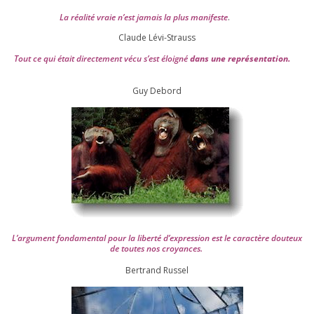
La réa­lité vraie n’est jamais la plus mani­feste
.
Claude Lévi-Strauss
Tout ce qui était direc­te­ment vécu s’est éloi­gné
dans une repré­sen­ta­tion.
Guy Debord
L’argument fon­da­men­tal pour la liber­té d’expression est le carac­tère dou­teux
de toutes nos croyances.
Ber­trand Russel