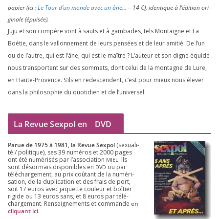
papier (ici :
Le Tour d’un monde avec un âne…
–
14
€), iden­tique à l’é­di­tion ori­
gi­nale (épui­sée).
Juju et son com­père vont à sauts et à gam­bades, tels Montaigne et La
Boétie, dans le val­lon­ne­ment de leurs pen­sées et de leur ami­tié. De l’un
ou de l’autre, qui est l’âne, qui est le maître ? L’auteur et son digne équi­dé
nous trans­portent sur des som­mets, dont celui de la mon­tagne de Lure,
en Haute-Provence. S’ils en redes­cendent, c’est pour mieux nous éle­ver
dans la phi­lo­so­phie du quo­ti­dien et de l’universel.
La Revue Sexpol en
DVD
Parue de
1975
à
1981
, la Revue Sex­pol
(sexua­li­
té /​ poli­tique), ses
39
numé­ros et
2000
pages
ont été numé­ri­sés par l’as­so­cia­tion
. Ils
MIEL
sont désor­mais dis­po­nibles en
ou par
DVD
télé­char­ge­ment, au prix coû­tant de la numé­ri­
sa­tion, de la dupli­ca­tion et des frais de port,
soit
17
euros avec jaquette cou­leur et boî­tier
rigide ou
13
euros sans, et
8
euros par télé­
char­ge­ment. Ren­sei­gne­ments et com­mande
en
cli­quant ici
.