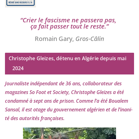
“
Crier le fas­cisme ne pas­se­ra pas,
ça fait pas­ser tout le reste.”
Romain Gary,
Gros-Câlin
Christophe Gleizes, détenu en Algérie depuis mai
2024
Journaliste indé­pen­dant de
36
ans, col­la­bo­ra­teur des
maga­zines So Foot et Society, Christophe Gleizes
a été
condam­né à sept ans de pri­son. Comme l’a été Boualem
Sansal, il est otage du gou­ver­ne­ment algé­rien et de l’i­na­ni­
té des auto­ri­tés françaises.