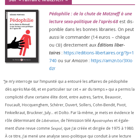
Pédophilie : de la chute de Matzneff à une
lec­ture sexo-poli­tique de l’après-
68
est dis­
po­nible dans les bonnes librai­ries. On peut
aus­si le com­man­der (
14
euros – chèque
ou
) direc­te­ment aux
Éditions liber­
CB
taires
:
https://​edi​tions​-liber​taires​.org/​?​p​=​
1
740
ou sur
Amazon
:
https://​amzn​.to/​
3
​X​I​o​
dzr
“
Je m’y inter­roge sur l’impunité qui a entou­ré les affaires de pédo­phi­lie
dès après Mai-
68
, et en par­ti­cu­lier sur cet « air du temps » qui a per­mis la
com­pli­ci­té d’une cer­taine élite dont, entre autres, Sartre, Beauvoir,
Foucault, Hocquenghem, Schérer, Duvert, Sollers, Cohn-Bendit, Pivot,
Finkielkraut, Bruckner, July… et Dolto. Par là-même, je mets en évi­dence le
rôle déter­mi­nant de
Libération
, de l’émission télé
Apostrophes
et éga­le­
ment d’une revue comme
Sexpol
, que j’ai créée et diri­gée de
1975
à
1980
.
À ce titre, j’ai mené une ana­lyse sexo-poli­tique qui conduit à une lec­ture