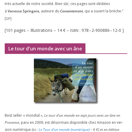
très actuelle de notre socié­té. Bien sûr, ces pages sont dédiées
à
Vanessa Springora
, auteure du
Consentement
, qui a ouvert la brèche.”
[
]
GP
[
101
pages – Illustrations –
14
€ –
:
978
–
2
‑
900886
–
12
‑
0
]
ISBN
Le tour d’un monde avec un âne
Best sel­ler « mon­dial »,
Le tour d’un monde en sept jours avec un âne en
Provence,
paru en
2009
, est désor­mais dis­po­nible chez Amazon en ver­
sion numé­rique
(ici :
Le Tour d’un monde (numé­rique)
–
6
€) et en édi­tion