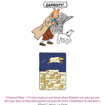
v
e
s
d
e
p
u
i
s
2
0
0
4
À Samuel Paty : « Il vient tou­jours une heure dans l’his­toire où celui qui ose
dire que deux et deux font quatre est puni de mort. L’instituteur le sait bien ».
Albert Camus,
La Peste