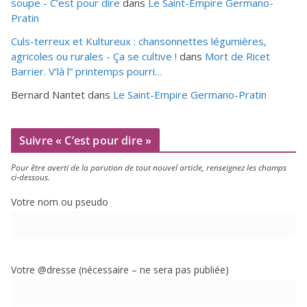
soupe - C’est pour dire
dans
Le Saint-Empire Germano-
Pratin
Culs-terreux et Kultureux : chansonnettes légumières,
agricoles ou rurales - Ça se cultive !
dans
Mort de Ricet
Barrier. V’là l” printemps pourri…
Bernard Nantet
dans
Le Saint-Empire Germano-Pratin
Suivre « C’est pour dire »
Pour être aver­ti de la paru­tion de tout nou­vel article, ren­sei­gnez les champs
ci-dessous.
Votre nom ou pseudo
Votre @dresse (néces­saire – ne sera pas publiée)