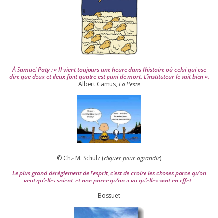
0
4
À Samuel Paty : « Il vient tou­jours une heure dans l’his­toire où celui qui ose
dire que deux et deux font quatre est puni de mort. L’instituteur le sait bien ».
Albert Camus,
La Peste
© Ch.- M. Schulz (
cli­quer pour agran­dir
)
Le plus grand dérè­gle­ment de l’es­prit, c’est de croire les choses parce qu’on
veut qu’elles soient, et non parce qu’on a vu qu’elles sont en effet.
Bossuet