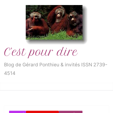
Passer
au
contenu
C’est pour dire
Blog de Gérard Ponthieu & invités ISSN 2739-
4514