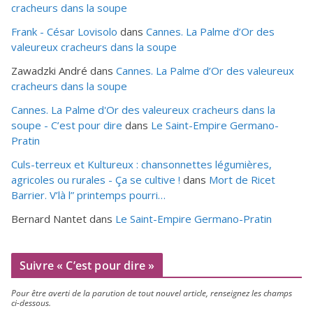
cracheurs dans la soupe
Frank - César Lovisolo
dans
Cannes. La Palme d’Or des
valeureux cracheurs dans la soupe
Zawadzki André
dans
Cannes. La Palme d’Or des valeureux
cracheurs dans la soupe
Cannes. La Palme d'Or des valeureux cracheurs dans la
soupe - C’est pour dire
dans
Le Saint-Empire Germano-
Pratin
Culs-terreux et Kultureux : chansonnettes légumières,
agricoles ou rurales - Ça se cultive !
dans
Mort de Ricet
Barrier. V’là l” printemps pourri…
Bernard Nantet
dans
Le Saint-Empire Germano-Pratin
Suivre « C’est pour dire »
Pour être aver­ti de la paru­tion de tout nou­vel article, ren­sei­gnez les champs
ci-dessous.