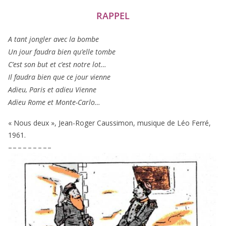
RAPPEL
A tant jon­gler avec la bombe
Un jour fau­dra bien qu’elle tombe
C’est son but et c’est notre lot…
Il fau­dra bien que ce jour vienne
Adieu, Paris et adieu Vienne
Adieu Rome et Monte-Carlo…
« Nous deux », Jean-Roger Caussimon, musique de Léo Ferré,
1961
.
– – – – – – – – –