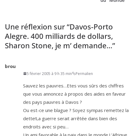
Une réflexion sur “
Davos-Porto
Alegre.
400
milliards de dollars,
Sharon Stone, je m’ demande…
”
brou
5 février 2005 à 9 h 35 min
Permalien
Sauvez les pauvres…Etes vous sûrs des chiffres
que vous annon­cez à pro­pos des aides en faveur
des pays pauvres à Davos ?
Ou est-ce une blague ? Soyez sym­pas remet­tez la
dette!La guerre serait arrê­tée dans bien des
endroits avec si peu…
Un ami favo­rable à la paix dans le monde.L’Afrique