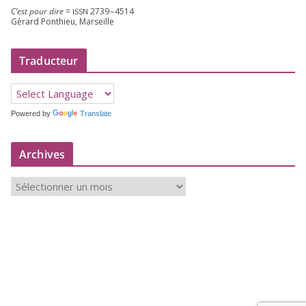
C’est pour dire
=
2739
–
4514
ISSN
Gérard Ponthieu, Marseille
Traducteur
Powered by
Translate
Archives
A
r
c
h
i
v
e
s