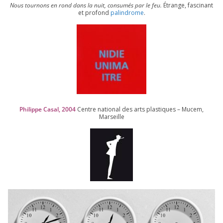
Nous tour­nons en rond dans la nuit, consu­més par le feu.
Étrange, fas­ci­nant
et pro­fond
palin­drome
.
Philippe Casal,
2004
Centre natio­nal des arts plas­tiques – Mucem,
Marseille