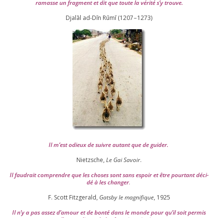
ramasse un frag­ment et dit que toute la véri­té s’y trouve.
Djalāl ad-Dīn Rūmī (
1207
–
1273
)
Il m’est odieux de suivre autant que de gui­der
.
Nietzsche,
Le Gai Savoir
.
Il fau­drait com­prendre que les choses sont sans espoir et être pour­tant déci­
dé à les chan­ger
.
F. Scott Fitzgerald,
Gatsby le magni­fique
,
1925
Il n’y a pas assez d’a­mour et de bon­té dans le monde pour qu’il soit per­mis