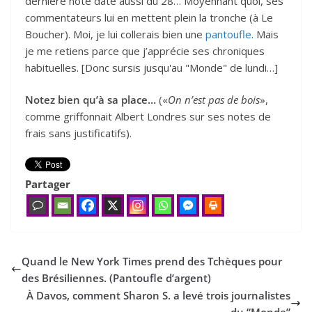
dernière note date aussi du 28… Moyennant quoi, ses
commentateurs lui en mettent plein la tronche (à Le
Boucher). Moi, je lui collerais bien une
pantoufle
. Mais
je me retiens parce que j’apprécie ses chroniques
habituelles. [Donc sursis jusqu'au "Monde" de lundi…]
Notez bien qu’à sa place…
(«
On n’est pas de bois
»,
comme griffonnait Albert Londres sur ses notes de
frais sans justificatifs).
Partager
Quand le New York Times prend des Tchèques pour
des Brésiliennes. (Pantoufle d’argent)
À Davos, comment Sharon S. a levé trois journalistes
du “Monde”