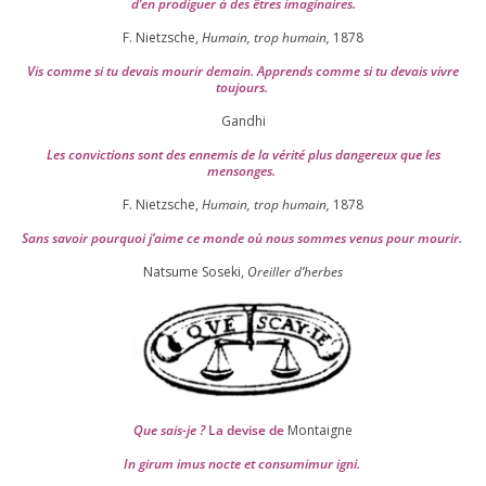
d’en pro­di­guer à des êtres imaginaires.
F. Nietzsche,
Humain, trop humain,
1878
Vis comme si tu devais mou­rir demain. Apprends comme si tu devais vivre
toujours.
Gandhi
Les convic­tions sont des enne­mis de la véri­té plus dan­ge­reux que les
mensonges.
F. Nietzsche,
Humain, trop humain,
1878
Sans savoir pour­quoi j’aime ce monde où nous sommes venus pour mourir.
Natsume Soseki,
Oreiller d’herbes
Que sais-je ?
La devise de
Montaigne
In girum imus nocte et consu­mi­mur igni.