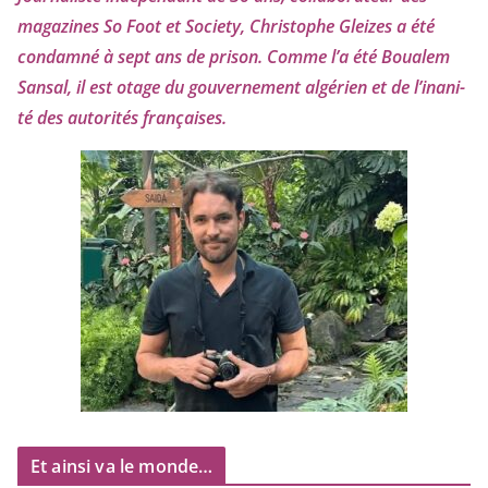
maga­zines So Foot et Society, Christophe Gleizes
a été
condam­né à sept ans de pri­son. Comme l’a été Boualem
Sansal, il est otage du gou­ver­ne­ment algé­rien et de l’i­na­ni­
té des auto­ri­tés françaises.
Et ainsi va le monde…