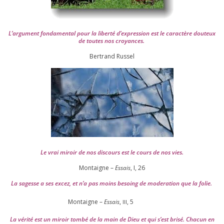
L’argument fon­da­men­tal pour la liber­té d’expression est le carac­tère dou­teux
de toutes nos croyances.
Ber­trand Russel
Le vrai miroir de nos dis­cours est le cours de nos vies.
Montaigne –
Essais
, I,
26
La sagesse a ses excez, et n’a pas moins besoing de mode­ra­tion que la folie.
Montaigne –
Essais
,
,
5
III
La véri­té est un miroir tom­bé de la main de Dieu et qui s’est bri­sé. Chacun en