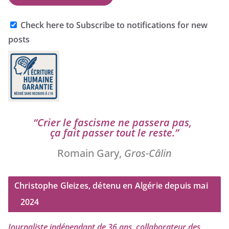
Check here to Subscribe to notifications for new
posts
“
Crier le fas­cisme ne pas­se­ra pas,
ça fait pas­ser tout le reste.”
Romain Gary,
Gros-Câlin
Christophe Gleizes, détenu en Algérie depuis mai
2024
Journaliste indé­pen­dant de
36
ans, col­la­bo­ra­teur des