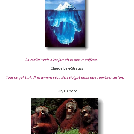
La réa­lité vraie n’est jamais la plus mani­feste
.
Claude Lévi-Strauss
Tout ce qui était direc­te­ment vécu s’est éloi­gné
dans une repré­sen­ta­tion.
Guy Debord