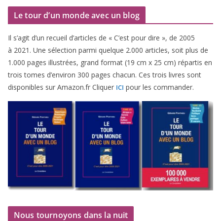
Le tour d’un monde avec un blog
Il s’agit d’un recueil d’ar­ticles de « C’est pour dire », de
2005
à
2021
. Une sélec­tion par­mi quelque
2
.
000
articles, soit plus de
1
.
000
pages illus­trées, grand for­mat (
19
cm x
25
cm) répar­tis en
trois tomes d’environ
300
pages cha­cun. Ces trois livres sont
dis­po­nibles sur Amazon​.fr Cliquer
pour les commander.
ICI
Nous tournoyons dans la nuit