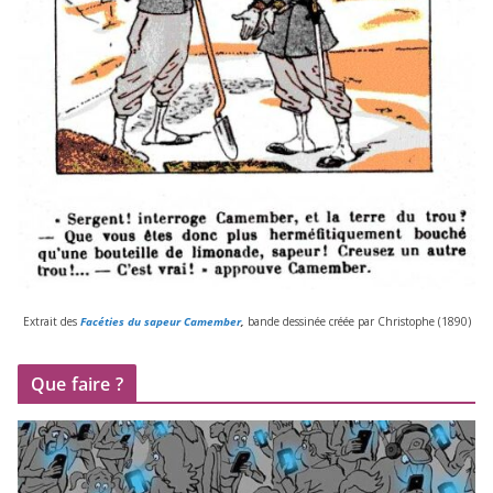
Extrait des
Facéties du sapeur Camember
,
bande des­si­née créée par Christophe (
1890
)
Que faire ?