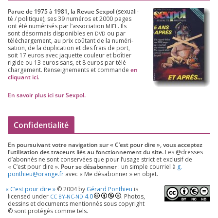
Parue de
1975
à
1981
, la Revue Sex­pol
(sexua­li­
té /​ poli­tique), ses
39
numé­ros et
2000
pages
ont été numé­ri­sés par l’as­so­cia­tion
. Ils
MIEL
sont désor­mais dis­po­nibles en
ou par
DVD
télé­char­ge­ment, au prix coû­tant de la numé­ri­
sa­tion, de la dupli­ca­tion et des frais de port,
soit
17
euros avec jaquette cou­leur et boî­tier
rigide ou
13
euros sans, et
8
euros par télé­
char­ge­ment. Ren­sei­gne­ments et com­mande
en
cli­quant ici
.
En savoir plus ici sur Sexpol
.
Confidentialité
En pour­sui­vant votre navi­ga­tion sur « C’est pour dire », vous accep­tez
l’utilisation des tra­ceurs liés au fonc­tion­ne­ment du site.
Les @dresses
d’a­bon­nés ne sont conser­vées que pour l’u­sage strict et exclu­sif de
« C’est pour dire ».
Pour se désa­bon­ner
: un simple cour­riel à
g.​
ponthieu@​orange.​fr
avec « Me désa­bon­ner » en objet.
«
C’est pour dire »
©
2004
by
Gérard Ponthieu
is
licen­sed under
4
.
0
. Photos,
CC
BY-NC-ND
des­sins et docu­ments men­tion­nés sous copy­right
© sont pro­té­gés comme tels.