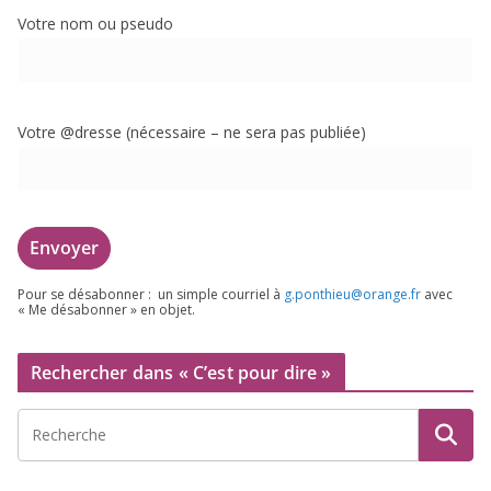
Votre nom ou pseudo
Votre @dresse (néces­saire – ne sera pas publiée)
Pour se désa­bon­ner : un simple cour­riel à
g.​ponthieu@​orange.​fr
avec
« Me désa­bon­ner » en objet.
Rechercher dans « C’est pour dire »