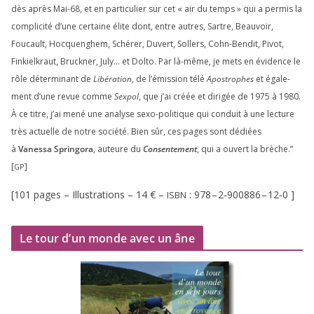
dès après Mai-
68
, et en par­ti­cu­lier sur cet « air du temps » qui a per­mis la
com­pli­ci­té d’une cer­taine élite dont, entre autres, Sartre, Beauvoir,
Foucault, Hocquenghem, Schérer, Duvert, Sollers, Cohn-Bendit, Pivot,
Finkielkraut, Bruckner, July… et Dolto. Par là-même, je mets en évi­dence le
rôle déter­mi­nant de
Libération
, de l’émission télé
Apostrophes
et éga­le­
ment d’une revue comme
Sexpol
, que j’ai créée et diri­gée de
1975
à
1980
.
À ce titre, j’ai mené une ana­lyse sexo-poli­tique qui conduit à une lec­ture
très actuelle de notre socié­té. Bien sûr, ces pages sont dédiées
à
Vanessa Springora
, auteure du
Consentement
, qui a ouvert la brèche.”
[
]
GP
[
101
pages – Illustrations –
14
€ –
:
978
–
2
‑
900886
–
12
‑
0
]
ISBN
Le tour d’un monde avec un âne