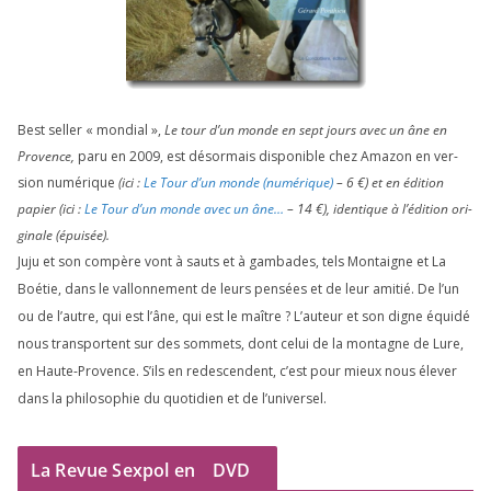
Best sel­ler « mon­dial »,
Le tour d’un monde en sept jours avec un âne en
Provence,
paru en
2009
, est désor­mais dis­po­nible chez Amazon en ver­
sion numé­rique
(ici :
Le Tour d’un monde (numé­rique)
–
6
€) et en édi­tion
papier (ici :
Le Tour d’un monde avec un âne…
–
14
€), iden­tique à l’é­di­tion ori­
gi­nale (épui­sée).
Juju et son com­père vont à sauts et à gam­bades, tels Montaigne et La
Boétie, dans le val­lon­ne­ment de leurs pen­sées et de leur ami­tié. De l’un
ou de l’autre, qui est l’âne, qui est le maître ? L’auteur et son digne équi­dé
nous trans­portent sur des som­mets, dont celui de la mon­tagne de Lure,
en Haute-Provence. S’ils en redes­cendent, c’est pour mieux nous éle­ver
dans la phi­lo­so­phie du quo­ti­dien et de l’universel.
La Revue Sexpol en
DVD