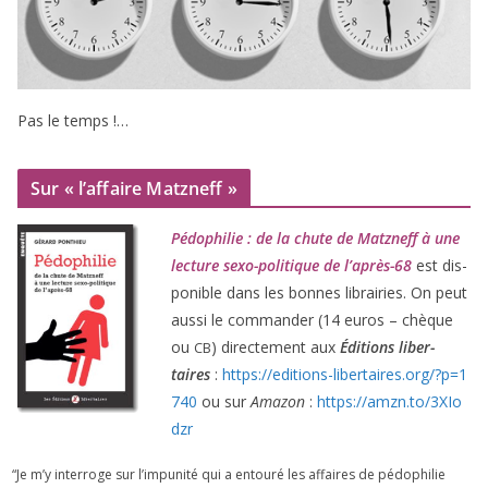
Pas le temps !…
Sur « l’affaire Matzneff »
Pédophilie : de la chute de Matzneff à une
lec­ture sexo-poli­tique de l’après-
68
est dis­
po­nible dans les bonnes librai­ries. On peut
aus­si le com­man­der (
14
euros – chèque
ou
) direc­te­ment aux
Éditions liber­
CB
taires
:
https://​edi​tions​-liber​taires​.org/​?​p​=​
1
740
ou sur
Amazon
:
https://​amzn​.to/​
3
​X​I​o​
dzr
“
Je m’y inter­roge sur l’impunité qui a entou­ré les affaires de pédo­phi­lie