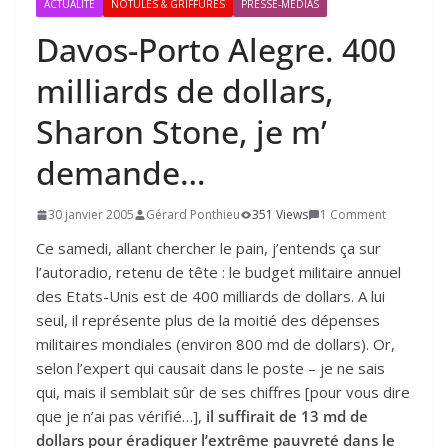
ACTUALITÉ
NOTULES & GRIFFURES
PRESSE-MÉDIAS
Davos-Porto Alegre.
400
milliards de dollars,
Sharon Stone, je m’
demande…
30 janvier 2005
Gérard Ponthieu
351 Views
1 Comment
Ce samedi, allant chercher le pain, j’entends ça sur
l’autoradio, retenu de tête : le budget militaire annuel
des Etats-Unis est de 400 milliards de dollars. A lui
seul, il représente plus de la moitié des dépenses
militaires mondiales (environ 800 md de dollars). Or,
selon l’expert qui causait dans le poste – je ne sais
qui, mais il semblait sûr de ses chiffres [pour vous dire
que je n’ai pas vérifié…],
il suffirait de 13 md de
dollars pour éradiquer l’extrême pauvreté dans le