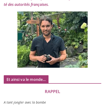
té des auto­ri­tés françaises.
Et ainsi va le monde…
RAPPEL
A tant jon­gler avec la bombe