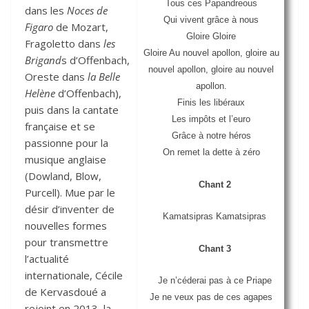
Tous ces Papandreous
dans les
Noces de
Qui vivent grâce à nous
Figaro
de Mozart,
Gloire Gloire
Fragoletto dans
les
Gloire Au nouvel apollon, gloire au
Brigand
s d’Offenbach,
nouvel apollon, gloire au nouvel
Oreste dans
la Belle
apollon.
Helène
d’Offenbach),
Finis les libéraux
puis dans la cantate
Les impôts et l’euro
française et se
Grâce à notre héros
passionne pour la
On remet la dette à zéro
musique anglaise
(Dowland, Blow,
Chant 2
Purcell). Mue par le
désir d’inventer de
Kamatsipras Kamatsipras
nouvelles formes
pour transmettre
Chant 3
l’actualité
internationale, Cécile
Je n’céderai pas à ce Priape
de Kervasdoué a
Je ne veux pas de ces agapes
rejoint en 2013, la