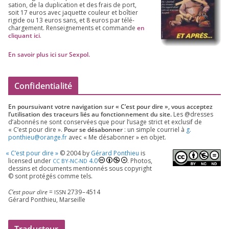
sa­tion, de la dupli­ca­tion et des frais de port,
soit
17
euros avec jaquette cou­leur et boî­tier
rigide ou
13
euros sans, et
8
euros par télé­
char­ge­ment. Ren­sei­gne­ments et com­mande
en
cli­quant ici
.
En savoir plus ici sur Sexpol
.
Confidentialité
En pour­sui­vant votre navi­ga­tion sur « C’est pour dire », vous accep­tez
l’utilisation des tra­ceurs liés au fonc­tion­ne­ment du site.
Les @dresses
d’a­bon­nés ne sont conser­vées que pour l’u­sage strict et exclu­sif de
« C’est pour dire ».
Pour se désa­bon­ner
: un simple cour­riel à
g.​
ponthieu@​orange.​fr
avec « Me désa­bon­ner » en objet.
«
C’est pour dire »
©
2004
by
Gérard Ponthieu
is
licen­sed under
4
.
0
. Photos,
CC
BY-NC-ND
des­sins et docu­ments men­tion­nés sous copy­right
© sont pro­té­gés comme tels.
C’est pour dire
=
2739
–
4514
ISSN
Gérard Ponthieu, Marseille