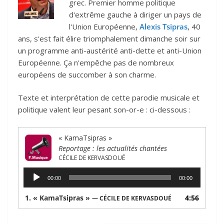
grec. Premier homme politique
d'extrême gauche à diriger un pays de
l'Union Européenne,
Alexis Tsipras
, 40
ans, s'est fait élire triomphalement dimanche soir sur
un programme anti-austérité anti-dette et anti-Union
Européenne. Ça n'empêche pas de nombreux
européens de succomber à son charme.
Texte et interprétation de cette parodie musicale et
politique valent leur pesant son-or-e : ci-dessous :
« KamaTsipras »
Reportage : les actualités chantées
CÉCILE DE KERVASDOUÉ
Lecteur
00:00
00:00
audio
1.
« KamaTsipras »
4:56
— CÉCILE DE KERVASDOUÉ