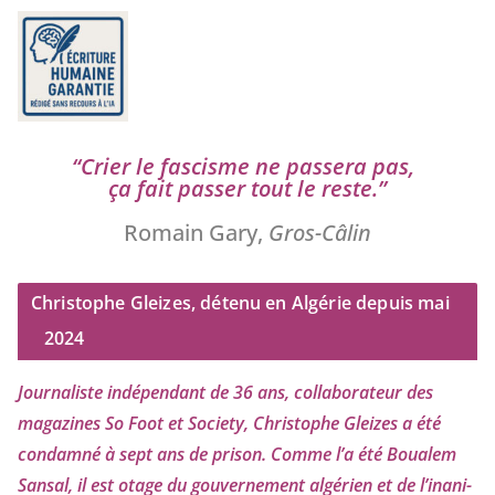
“
Crier le fas­cisme ne pas­se­ra pas,
ça fait pas­ser tout le reste.”
Romain Gary,
Gros-Câlin
Christophe Gleizes, détenu en Algérie depuis mai
2024
Journaliste indé­pen­dant de
36
ans, col­la­bo­ra­teur des
maga­zines So Foot et Society, Christophe Gleizes
a été
condam­né à sept ans de pri­son. Comme l’a été Boualem
Sansal, il est otage du gou­ver­ne­ment algé­rien et de l’i­na­ni­