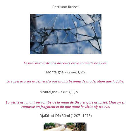
Ber­trand Russel
Le vrai miroir de nos dis­cours est le cours de nos vies.
Montaigne –
Essais
, I,
26
La sagesse a ses excez, et n’a pas moins besoing de mode­ra­tion que la folie.
Montaigne –
Essais
,
,
5
III
La véri­té est un miroir tom­bé de la main de Dieu et qui s’est bri­sé. Chacun en
ramasse un frag­ment et dit que toute la véri­té s’y trouve.
Djalāl ad-Dīn Rūmī (
1207
–
1273
)