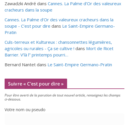
Zawadzki André
dans
Cannes. La Palme d’Or des valeureux
cracheurs dans la soupe
Cannes. La Palme d'Or des valeureux cracheurs dans la
soupe - C’est pour dire
dans
Le Saint-Empire Germano-
Pratin
Culs-terreux et Kultureux : chansonnettes légumières,
agricoles ou rurales - Ça se cultive !
dans
Mort de Ricet
Barrier. V’là l” printemps pourri…
Bernard Nantet
dans
Le Saint-Empire Germano-Pratin
Suivre « C’est pour dire »
Pour être aver­ti de la paru­tion de tout nou­vel article, ren­sei­gnez les champs
ci-dessous.
Votre nom ou pseudo