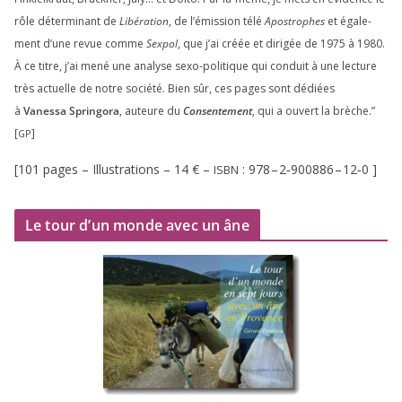
rôle déter­mi­nant de
Libération
, de l’émission télé
Apostrophes
et éga­le­
ment d’une revue comme
Sexpol
, que j’ai créée et diri­gée de
1975
à
1980
.
À ce titre, j’ai mené une ana­lyse sexo-poli­tique qui conduit à une lec­ture
très actuelle de notre socié­té. Bien sûr, ces pages sont dédiées
à
Vanessa Springora
, auteure du
Consentement
, qui a ouvert la brèche.”
[
]
GP
[
101
pages – Illustrations –
14
€ –
:
978
–
2
‑
900886
–
12
‑
0
]
ISBN
Le tour d’un monde avec un âne