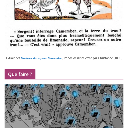
Extrait des
Facéties du sapeur Camember
,
bande des­si­née créée par Christophe (
1890
)
Que faire ?