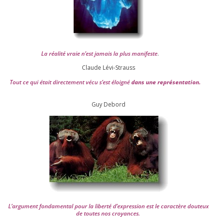
La réa­lité vraie n’est jamais la plus mani­feste
.
Claude Lévi-Strauss
Tout ce qui était direc­te­ment vécu s’est éloi­gné
dans une repré­sen­ta­tion.
Guy Debord
L’argument fon­da­men­tal pour la liber­té d’expression est le carac­tère dou­teux
de toutes nos croyances.