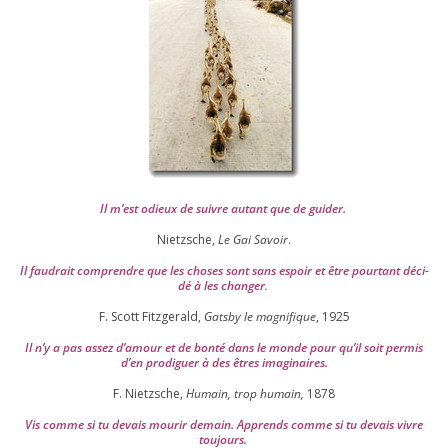
Il m’est odieux de suivre autant que de gui­der
.
Nietzsche,
Le Gai Savoir
.
Il fau­drait com­prendre que les choses sont sans espoir et être pour­tant déci­
dé à les chan­ger
.
F. Scott Fitzgerald,
Gatsby le magni­fique
,
1925
Il n’y a pas assez d’a­mour et de bon­té dans le monde pour qu’il soit per­mis
d’en pro­di­guer à des êtres imaginaires.
F. Nietzsche,
Humain, trop humain,
1878
Vis comme si tu devais mou­rir demain. Apprends comme si tu devais vivre
toujours.