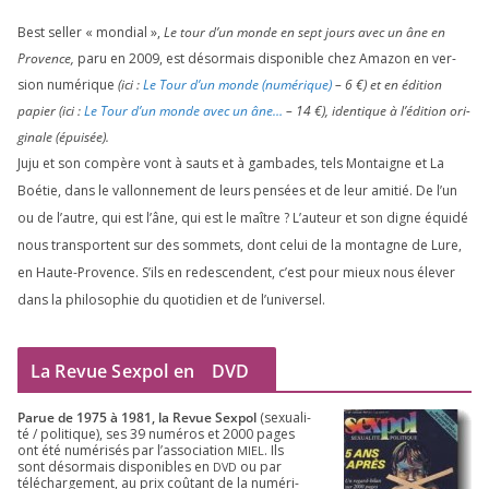
Best sel­ler « mon­dial »,
Le tour d’un monde en sept jours avec un âne en
Provence,
paru en
2009
, est désor­mais dis­po­nible chez Amazon en ver­
sion numé­rique
(ici :
Le Tour d’un monde (numé­rique)
–
6
€) et en édi­tion
papier (ici :
Le Tour d’un monde avec un âne…
–
14
€), iden­tique à l’é­di­tion ori­
gi­nale (épui­sée).
Juju et son com­père vont à sauts et à gam­bades, tels Montaigne et La
Boétie, dans le val­lon­ne­ment de leurs pen­sées et de leur ami­tié. De l’un
ou de l’autre, qui est l’âne, qui est le maître ? L’auteur et son digne équi­dé
nous trans­portent sur des som­mets, dont celui de la mon­tagne de Lure,
en Haute-Provence. S’ils en redes­cendent, c’est pour mieux nous éle­ver
dans la phi­lo­so­phie du quo­ti­dien et de l’universel.
La Revue Sexpol en
DVD
Parue de
1975
à
1981
, la Revue Sex­pol
(sexua­li­
té /​ poli­tique), ses
39
numé­ros et
2000
pages
ont été numé­ri­sés par l’as­so­cia­tion
. Ils
MIEL
sont désor­mais dis­po­nibles en
ou par
DVD
télé­char­ge­ment, au prix coû­tant de la numé­ri­