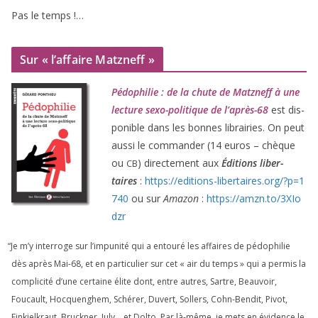
Pas le temps !…
Sur « l’affaire Matzneff »
Pédophilie : de la chute de Matzneff à une
lec­ture sexo-poli­tique de l’après-
68
est dis­
po­nible dans les bonnes librai­ries. On peut
aus­si le com­man­der (
14
euros – chèque
ou
) direc­te­ment aux
Éditions liber­
CB
taires
:
https://​edi​tions​-liber​taires​.org/​?​p​=​
1
740
ou sur
Amazon
:
https://​amzn​.to/​
3
​X​I​o​
dzr
“
Je m’y inter­roge sur l’impunité qui a entou­ré les affaires de pédo­phi­lie
dès après Mai-
68
, et en par­ti­cu­lier sur cet « air du temps » qui a per­mis la
com­pli­ci­té d’une cer­taine élite dont, entre autres, Sartre, Beauvoir,
Foucault, Hocquenghem, Schérer, Duvert, Sollers, Cohn-Bendit, Pivot,
Finkielkraut, Bruckner, July… et Dolto. Par là-même, je mets en évi­dence le