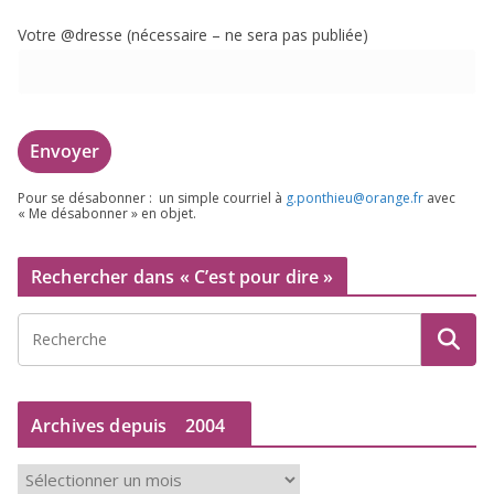
Votre @dresse (néces­saire – ne sera pas publiée)
Pour se désa­bon­ner : un simple cour­riel à
g.​ponthieu@​orange.​fr
avec
« Me désa­bon­ner » en objet.
Rechercher dans « C’est pour dire »
Archives depuis
2004
A