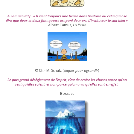
À Samuel Paty : « Il vient tou­jours une heure dans l’his­toire où celui qui ose
dire que deux et deux font quatre est puni de mort. L’instituteur le sait bien ».
Albert Camus,
La Peste
© Ch.- M. Schulz (
cli­quer pour agran­dir
)
Le plus grand dérè­gle­ment de l’es­prit, c’est de croire les choses parce qu’on
veut qu’elles soient, et non parce qu’on a vu qu’elles sont en effet.
Bossuet