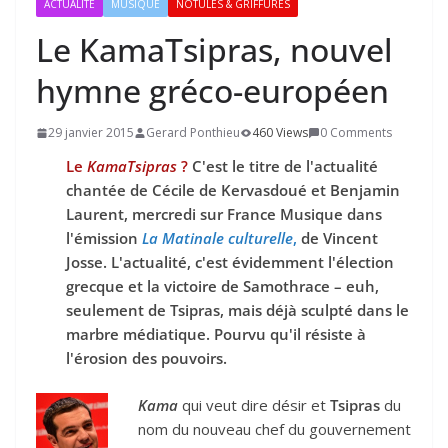
ACTUALITÉ
MUSIQUE
NOTULES & GRIFFURES
Le KamaTsipras, nouvel
hymne gréco-européen
29 janvier 2015
Gerard Ponthieu
460 Views
0 Comments
Le
KamaTsipras
?
C'est le titre de l'actualité
chantée de Cécile de Kervasdoué et Benjamin
Laurent, mercredi sur France Musique dans
l'émission
La Matinale culturelle
,
de Vincent
Josse. L'actualité, c'est évidemment l'élection
grecque et la victoire de Samothrace – euh,
seulement de Tsipras, mais déjà sculpté dans le
marbre médiatique. Pourvu qu'il résiste à
l'érosion des pouvoirs.
Kama
qui veut dire désir et
Tsipras
du
nom du nouveau chef du gouvernement