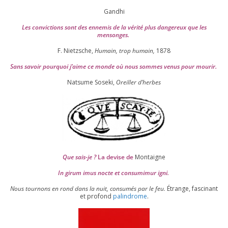
Gandhi
Les convic­tions sont des enne­mis de la véri­té plus dan­ge­reux que les
mensonges.
F. Nietzsche,
Humain, trop humain,
1878
Sans savoir pour­quoi j’aime ce monde où nous sommes venus pour mourir.
Natsume Soseki,
Oreiller d’herbes
Que sais-je ?
La devise de
Montaigne
In girum imus nocte et consu­mi­mur igni.
Nous tour­nons en rond dans la nuit, consu­més par le feu.
Étrange, fas­ci­nant
et pro­fond
palin­drome
.