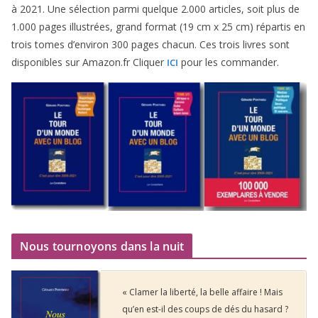
à
2021
. Une sélec­tion par­mi quelque
2
.
000
articles, soit plus de
1
.
000
pages illus­trées, grand for­mat (
19
cm x
25
cm) répar­tis en
trois tomes d’environ
300
pages cha­cun. Ces trois livres sont
dis­po­nibles sur Amazon​.fr Cliquer
pour les commander.
ICI
Nous tournoyons dans la nuit
« Clamer la liberté, la belle affaire ! Mais
qu’en est-il des coups de dés du hasard ?