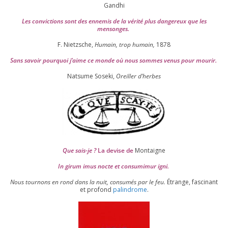
Gandhi
Les convic­tions sont des enne­mis de la véri­té plus dan­ge­reux que les
mensonges.
F. Nietzsche,
Humain, trop humain,
1878
Sans savoir pour­quoi j’aime ce monde où nous sommes venus pour mourir.
Natsume Soseki,
Oreiller d’herbes
Que sais-je ?
La devise de
Montaigne
In girum imus nocte et consu­mi­mur igni.
Nous tour­nons en rond dans la nuit, consu­més par le feu.
Étrange, fas­ci­nant
et pro­fond
palin­drome
.