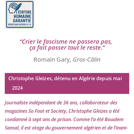
“
Crier le fas­cisme ne pas­se­ra pas,
ça fait pas­ser tout le reste.”
Romain Gary,
Gros-Câlin
Christophe Gleizes, détenu en Algérie depuis mai
2024
Journaliste indé­pen­dant de
36
ans, col­la­bo­ra­teur des
maga­zines So Foot et Society, Christophe Gleizes
a été
condam­né à sept ans de pri­son. Comme l’a été Boualem
Sansal, il est otage du gou­ver­ne­ment algé­rien et de l’i­na­ni­