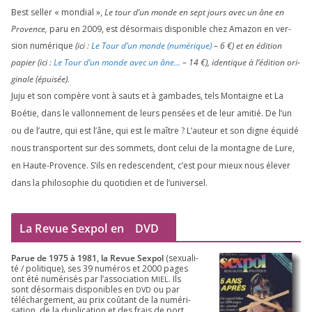
Best sel­ler « mon­dial »,
Le tour d’un monde en sept jours avec un âne en
Provence,
paru en
2009
, est désor­mais dis­po­nible chez Amazon en ver­
sion numé­rique
(ici :
Le Tour d’un monde (numé­rique)
–
6
€) et en édi­tion
papier (ici :
Le Tour d’un monde avec un âne…
–
14
€), iden­tique à l’é­di­tion ori­
gi­nale (épui­sée).
Juju et son com­père vont à sauts et à gam­bades, tels Montaigne et La
Boétie, dans le val­lon­ne­ment de leurs pen­sées et de leur ami­tié. De l’un
ou de l’autre, qui est l’âne, qui est le maître ? L’auteur et son digne équi­dé
nous trans­portent sur des som­mets, dont celui de la mon­tagne de Lure,
en Haute-Provence. S’ils en redes­cendent, c’est pour mieux nous éle­ver
dans la phi­lo­so­phie du quo­ti­dien et de l’universel.
La Revue Sexpol en
DVD
Parue de
1975
à
1981
, la Revue Sex­pol
(sexua­li­
té /​ poli­tique), ses
39
numé­ros et
2000
pages
ont été numé­ri­sés par l’as­so­cia­tion
. Ils
MIEL
sont désor­mais dis­po­nibles en
ou par
DVD
télé­char­ge­ment, au prix coû­tant de la numé­ri­
sa­tion, de la dupli­ca­tion et des frais de port,