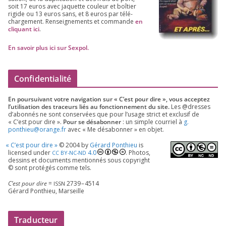
soit
17
euros avec jaquette cou­leur et boî­tier
rigide ou
13
euros sans, et
8
euros par télé­
char­ge­ment. Ren­sei­gne­ments et com­mande
en
cli­quant ici
.
En savoir plus ici sur Sexpol
.
Confidentialité
En pour­sui­vant votre navi­ga­tion sur « C’est pour dire », vous accep­tez
l’utilisation des tra­ceurs liés au fonc­tion­ne­ment du site.
Les @dresses
d’a­bon­nés ne sont conser­vées que pour l’u­sage strict et exclu­sif de
« C’est pour dire ».
Pour se désa­bon­ner
: un simple cour­riel à
g.​
ponthieu@​orange.​fr
avec « Me désa­bon­ner » en objet.
«
C’est pour dire »
©
2004
by
Gérard Ponthieu
is
licen­sed under
4
.
0
. Photos,
CC
BY-NC-ND
des­sins et docu­ments men­tion­nés sous copy­right
© sont pro­té­gés comme tels.
C’est pour dire
=
2739
–
4514
ISSN
Gérard Ponthieu, Marseille
Traducteur