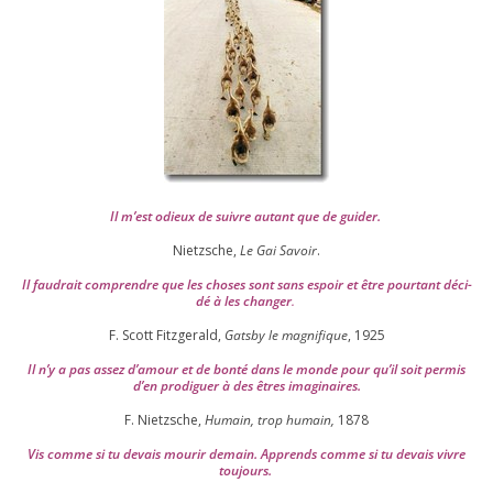
Il m’est odieux de suivre autant que de gui­der
.
Nietzsche,
Le Gai Savoir
.
Il fau­drait com­prendre que les choses sont sans espoir et être pour­tant déci­
dé à les chan­ger
.
F. Scott Fitzgerald,
Gatsby le magni­fique
,
1925
Il n’y a pas assez d’a­mour et de bon­té dans le monde pour qu’il soit per­mis
d’en pro­di­guer à des êtres imaginaires.
F. Nietzsche,
Humain, trop humain,
1878
Vis comme si tu devais mou­rir demain. Apprends comme si tu devais vivre
toujours.