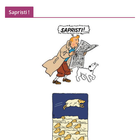
c
Sapristi !
h
i
v
e
s
d
e
p
u
i
s
2
0
0
4