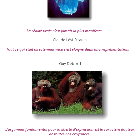
La réa­lité vraie n’est jamais la plus mani­feste
.
Claude Lévi-Strauss
Tout ce qui était direc­te­ment vécu s’est éloi­gné
dans une repré­sen­ta­tion.
Guy Debord
L’argument fon­da­men­tal pour la liber­té d’expression est le carac­tère dou­teux
de toutes nos croyances.