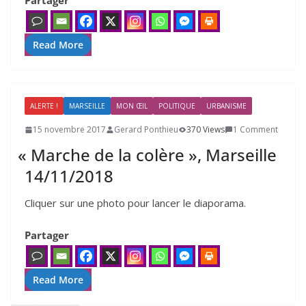
Partager
Read More
ALERTE !
MARSEILLE
MON ŒIL
POLITIQUE
URBANISME
15 novembre 2017
Gerard Ponthieu
370 Views
1 Comment
«
Marche de la colère », Marseille
14
/​
11
/​
2018
Cliquer sur une pho­to pour lan­cer le diaporama.
Partager
Read More