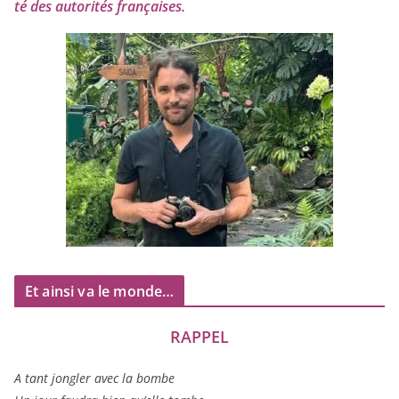
té des auto­ri­tés françaises.
Et ainsi va le monde…
RAPPEL
A tant jon­gler avec la bombe