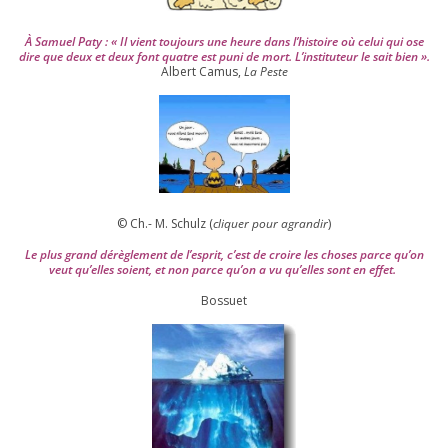
À Samuel Paty : « Il vient tou­jours une heure dans l’his­toire où celui qui ose
dire que deux et deux font quatre est puni de mort. L’instituteur le sait bien ».
Albert Camus,
La Peste
© Ch.- M. Schulz (
cli­quer pour agran­dir
)
Le plus grand dérè­gle­ment de l’es­prit, c’est de croire les choses parce qu’on
veut qu’elles soient, et non parce qu’on a vu qu’elles sont en effet.
Bossuet