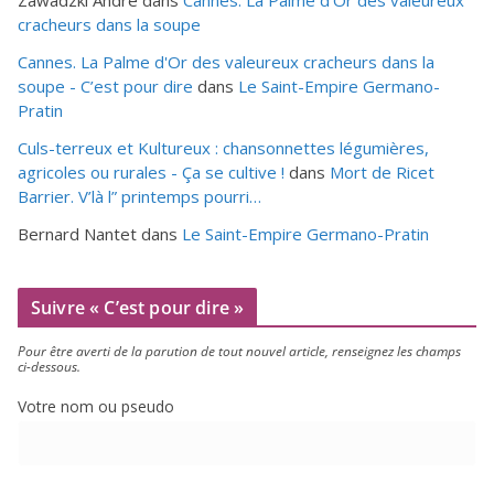
Zawadzki André
dans
Cannes. La Palme d’Or des valeureux
cracheurs dans la soupe
Cannes. La Palme d'Or des valeureux cracheurs dans la
soupe - C’est pour dire
dans
Le Saint-Empire Germano-
Pratin
Culs-terreux et Kultureux : chansonnettes légumières,
agricoles ou rurales - Ça se cultive !
dans
Mort de Ricet
Barrier. V’là l” printemps pourri…
Bernard Nantet
dans
Le Saint-Empire Germano-Pratin
Suivre « C’est pour dire »
Pour être aver­ti de la paru­tion de tout nou­vel article, ren­sei­gnez les champs
ci-dessous.
Votre nom ou pseudo