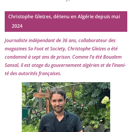
Christophe Gleizes, détenu en Algérie depuis mai
2024
Journaliste indé­pen­dant de
36
ans, col­la­bo­ra­teur des
maga­zines So Foot et Society, Christophe Gleizes
a été
condam­né à sept ans de pri­son. Comme l’a été Boualem
Sansal, il est otage du gou­ver­ne­ment algé­rien et de l’i­na­ni­
té des auto­ri­tés françaises.