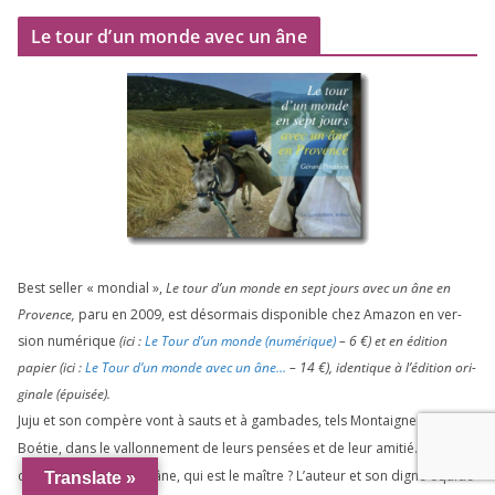
Le tour d’un monde avec un âne
Best sel­ler « mon­dial »,
Le tour d’un monde en sept jours avec un âne en
Provence,
paru en
2009
, est désor­mais dis­po­nible chez Amazon en ver­
sion numé­rique
(ici :
Le Tour d’un monde (numé­rique)
–
6
€) et en édi­tion
papier (ici :
Le Tour d’un monde avec un âne…
–
14
€), iden­tique à l’é­di­tion ori­
gi­nale (épui­sée).
Juju et son com­père vont à sauts et à gam­bades, tels Montaigne et La
Boétie, dans le val­lon­ne­ment de leurs pen­sées et de leur ami­tié. De l’un
ou de l’autre, qui est l’âne, qui est le maître ? L’auteur et son digne équi­dé
Translate »