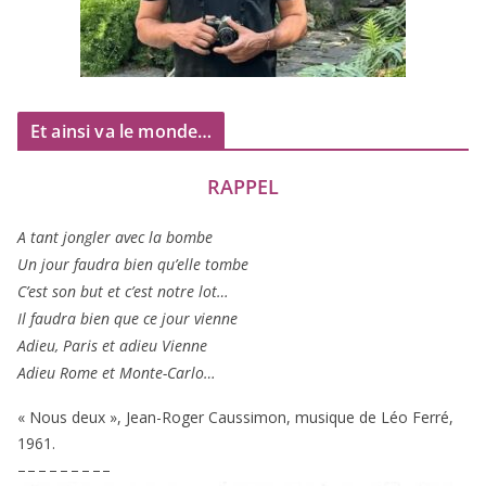
Et ainsi va le monde…
RAPPEL
A tant jon­gler avec la bombe
Un jour fau­dra bien qu’elle tombe
C’est son but et c’est notre lot…
Il fau­dra bien que ce jour vienne
Adieu, Paris et adieu Vienne
Adieu Rome et Monte-Carlo…
« Nous deux », Jean-Roger Caussimon, musique de Léo Ferré,
1961
.
– – – – – – – – –