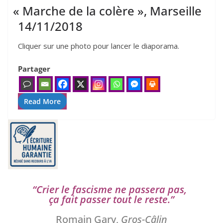
«
Marche de la colère », Marseille
14
/​
11
/​
2018
Cliquer sur une pho­to pour lan­cer le diaporama.
Partager
Read More
“
Crier le fas­cisme ne pas­se­ra pas,
ça fait pas­ser tout le reste.”
Romain Gary,
Gros-Câlin