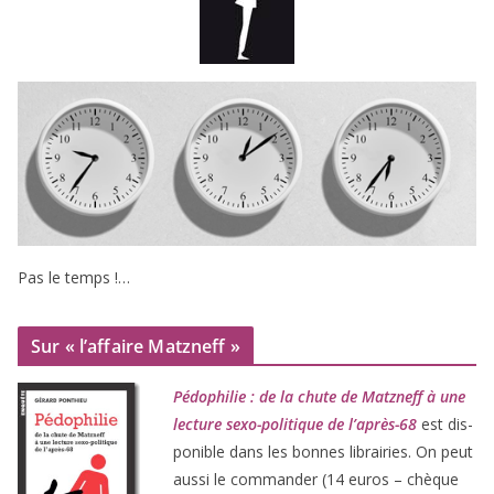
Pas le temps !…
Sur « l’affaire Matzneff »
Pédophilie : de la chute de Matzneff à une
lec­ture sexo-poli­tique de l’après-
68
est dis­
po­nible dans les bonnes librai­ries. On peut
aus­si le com­man­der (
14
euros – chèque