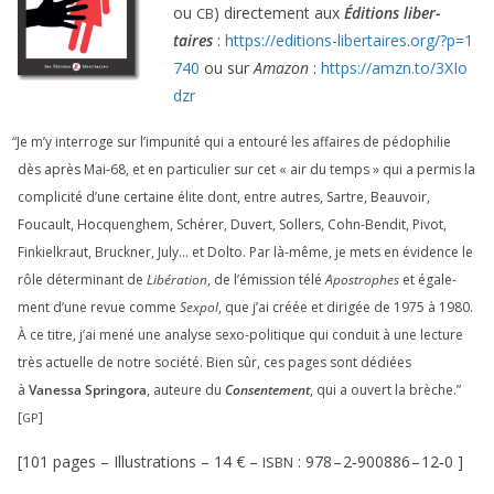
ou
) direc­te­ment aux
Éditions liber­
CB
taires
:
https://​edi​tions​-liber​taires​.org/​?​p​=​
1
740
ou sur
Amazon
:
https://​amzn​.to/​
3
​X​I​o​
dzr
“
Je m’y inter­roge sur l’impunité qui a entou­ré les affaires de pédo­phi­lie
dès après Mai-
68
, et en par­ti­cu­lier sur cet « air du temps » qui a per­mis la
com­pli­ci­té d’une cer­taine élite dont, entre autres, Sartre, Beauvoir,
Foucault, Hocquenghem, Schérer, Duvert, Sollers, Cohn-Bendit, Pivot,
Finkielkraut, Bruckner, July… et Dolto. Par là-même, je mets en évi­dence le
rôle déter­mi­nant de
Libération
, de l’émission télé
Apostrophes
et éga­le­
ment d’une revue comme
Sexpol
, que j’ai créée et diri­gée de
1975
à
1980
.
À ce titre, j’ai mené une ana­lyse sexo-poli­tique qui conduit à une lec­ture
très actuelle de notre socié­té. Bien sûr, ces pages sont dédiées
à
Vanessa Springora
, auteure du
Consentement
, qui a ouvert la brèche.”
[
]
GP
[
101
pages – Illustrations –
14
€ –
:
978
–
2
‑
900886
–
12
‑
0
]
ISBN