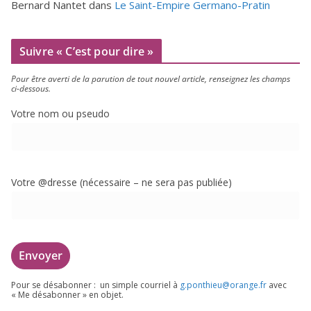
Bernard Nantet
dans
Le Saint-Empire Germano-Pratin
Suivre « C’est pour dire »
Pour être aver­ti de la paru­tion de tout nou­vel article, ren­sei­gnez les champs
ci-dessous.
Votre nom ou pseudo
Votre @dresse (néces­saire – ne sera pas publiée)
Pour se désa­bon­ner : un simple cour­riel à
g.​ponthieu@​orange.​fr
avec
« Me désa­bon­ner » en objet.