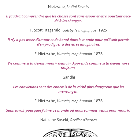
Nietzsche,
Le Gai Savoir
.
Il fau­drait com­prendre que les choses sont sans espoir et être pour­tant déci­
dé à les chan­ger
.
F. Scott Fitzgerald,
Gatsby le magni­fique
,
1925
Il n’y a pas assez d’a­mour et de bon­té dans le monde pour qu’il soit per­mis
d’en pro­di­guer à des êtres imaginaires.
F. Nietzsche,
Humain, trop humain,
1878
Vis comme si tu devais mou­rir demain. Apprends comme si tu devais vivre
toujours.
Gandhi
Les convic­tions sont des enne­mis de la véri­té plus dan­ge­reux que les
mensonges.
F. Nietzsche,
Humain, trop humain,
1878
Sans savoir pour­quoi j’aime ce monde où nous sommes venus pour mourir.
Natsume Soseki,
Oreiller d’herbes