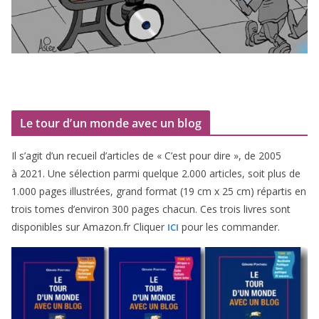
Le tour d’un monde avec un blog
Il s’agit d’un recueil d’ar­ticles de « C’est pour dire », de
2005
à
2021
. Une sélec­tion par­mi quelque
2
.
000
articles, soit plus de
1
.
000
pages illus­trées, grand for­mat (
19
cm x
25
cm) répar­tis en
trois tomes d’environ
300
pages cha­cun. Ces trois livres sont
dis­po­nibles sur Amazon​.fr Cliquer
pour les commander.
ICI