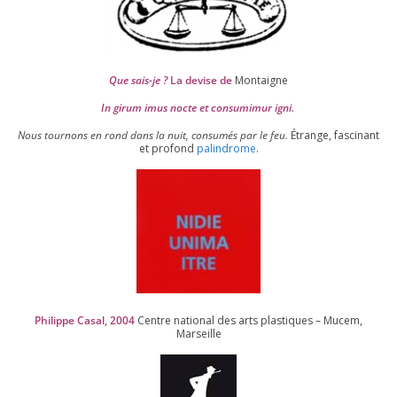
Que sais-je ?
La devise de
Montaigne
In girum imus nocte et consu­mi­mur igni.
Nous tour­nons en rond dans la nuit, consu­més par le feu.
Étrange, fas­ci­nant
et pro­fond
palin­drome
.
Philippe Casal,
2004
Centre natio­nal des arts plas­tiques – Mucem,
Marseille