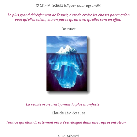
© Ch.- M. Schulz (
cli­quer pour agran­dir
)
Le plus grand dérè­gle­ment de l’es­prit, c’est de croire les choses parce qu’on
veut qu’elles soient, et non parce qu’on a vu qu’elles sont en effet.
Bossuet
La réa­lité vraie n’est jamais la plus mani­feste
.
Claude Lévi-Strauss
Tout ce qui était direc­te­ment vécu s’est éloi­gné
dans une repré­sen­ta­tion.
Guy Debord