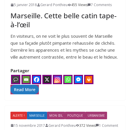
5 janvier 2018
Gerard Ponthieu
455 Views
7 Comments
Marseille. Cette belle catin tape-
à‑l’œil
En visiteurs, on ne voit le plus souvent de Marseille
que sa façade plutôt pimpante rehaussée de clichés.
Derrière les apparences et les mythes se cache une
ville autrement contrastée, entre le beau et le hideux.
Partager
Read More
ALERTE !
MARSEILLE
MON ŒIL
POLITIQUE
URBANISME
15 novembre 2017
Gerard Ponthieu
372 Views
1 Comment