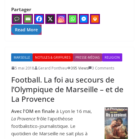
Partager
Read More
MARSEILLE
NOTULES & GRIFFURES
PRESSE-MÉDIAS
RELIGION
5 mai 2018
Gerard Ponthieu
395 Views
3 Comments
Football. La foi au secours de
l’Olympique de Marseille – et de
La Provence
Avec l'OM en finale
à Lyon le 16 mai,
La Provence
frôle l'apothéose
footbalistico-journalistique. Le
quotidien de Marseille ne sait plus à