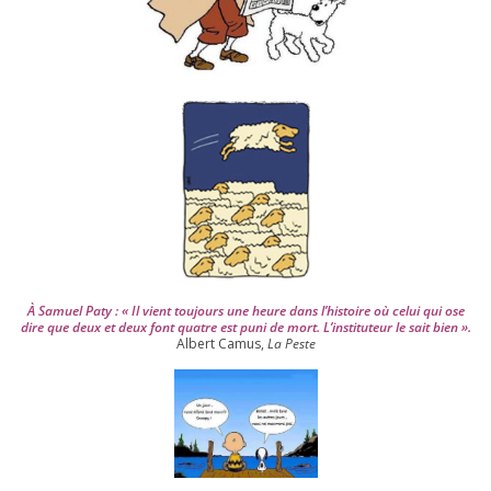
p
u
i
s
2
0
0
4
À Samuel Paty : « Il vient tou­jours une heure dans l’his­toire où celui qui ose
dire que deux et deux font quatre est puni de mort. L’instituteur le sait bien ».
Albert Camus,
La Peste