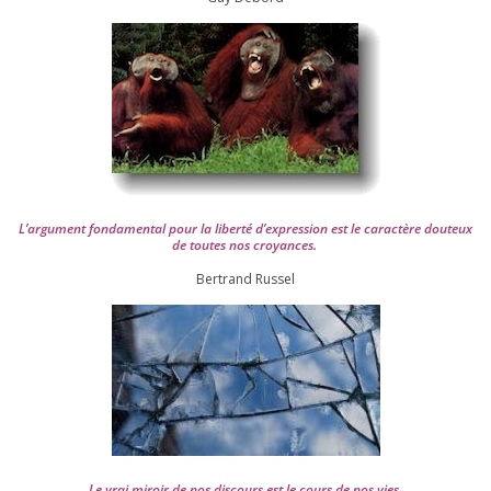
L’argument fon­da­men­tal pour la liber­té d’expression est le carac­tère dou­teux
de toutes nos croyances.
Ber­trand Russel
Le vrai miroir de nos dis­cours est le cours de nos vies.