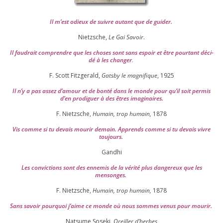
Il m’est odieux de suivre autant que de gui­der
.
Nietzsche,
Le Gai Savoir
.
Il fau­drait com­prendre que les choses sont sans espoir et être pour­tant déci­
dé à les chan­ger
.
F. Scott Fitzgerald,
Gatsby le magni­fique
,
1925
Il n’y a pas assez d’a­mour et de bon­té dans le monde pour qu’il soit per­mis
d’en pro­di­guer à des êtres imaginaires.
F. Nietzsche,
Humain, trop humain,
1878
Vis comme si tu devais mou­rir demain. Apprends comme si tu devais vivre
toujours.
Gandhi
Les convic­tions sont des enne­mis de la véri­té plus dan­ge­reux que les
mensonges.
F. Nietzsche,
Humain, trop humain,
1878
Sans savoir pour­quoi j’aime ce monde où nous sommes venus pour mourir.
Natsume Soseki,
Oreiller d’herbes