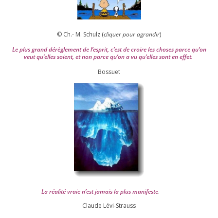
© Ch.- M. Schulz (
cli­quer pour agran­dir
)
Le plus grand dérè­gle­ment de l’es­prit, c’est de croire les choses parce qu’on
veut qu’elles soient, et non parce qu’on a vu qu’elles sont en effet.
Bossuet
La réa­lité vraie n’est jamais la plus mani­feste
.
Claude Lévi-Strauss