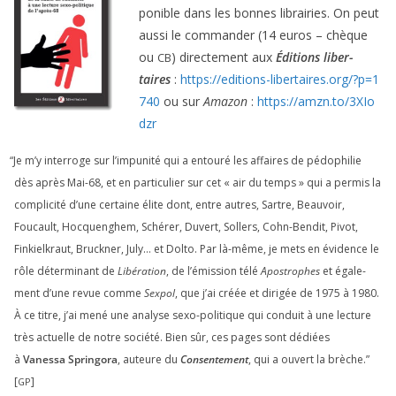
po­nible dans les bonnes librai­ries. On peut
aus­si le com­man­der (
14
euros – chèque
ou
) direc­te­ment aux
Éditions liber­
CB
taires
:
https://​edi​tions​-liber​taires​.org/​?​p​=​
1
740
ou sur
Amazon
:
https://​amzn​.to/​
3
​X​I​o​
dzr
“
Je m’y inter­roge sur l’impunité qui a entou­ré les affaires de pédo­phi­lie
dès après Mai-
68
, et en par­ti­cu­lier sur cet « air du temps » qui a per­mis la
com­pli­ci­té d’une cer­taine élite dont, entre autres, Sartre, Beauvoir,
Foucault, Hocquenghem, Schérer, Duvert, Sollers, Cohn-Bendit, Pivot,
Finkielkraut, Bruckner, July… et Dolto. Par là-même, je mets en évi­dence le
rôle déter­mi­nant de
Libération
, de l’émission télé
Apostrophes
et éga­le­
ment d’une revue comme
Sexpol
, que j’ai créée et diri­gée de
1975
à
1980
.
À ce titre, j’ai mené une ana­lyse sexo-poli­tique qui conduit à une lec­ture
très actuelle de notre socié­té. Bien sûr, ces pages sont dédiées
à
Vanessa Springora
, auteure du
Consentement
, qui a ouvert la brèche.”
[
]
GP