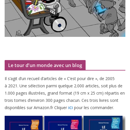
Le tour d’un monde avec un blog
Il s’agit d’un recueil d’ar­ticles de « C’est pour dire », de
2005
à
2021
. Une sélec­tion par­mi quelque
2
.
000
articles, soit plus de
1
.
000
pages illus­trées, grand for­mat (
19
cm x
25
cm) répar­tis en
trois tomes d’environ
300
pages cha­cun. Ces trois livres sont
dis­po­nibles sur Amazon​.fr Cliquer
pour les commander.
ICI