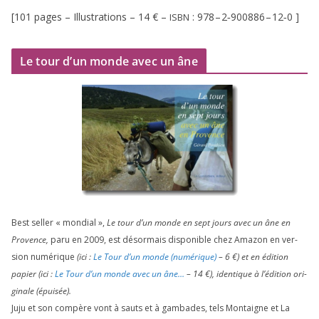
[
101
pages – Illustrations –
14
€ –
:
978
–
2
‑
900886
–
12
‑
0
]
ISBN
Le tour d’un monde avec un âne
Best sel­ler « mon­dial »,
Le tour d’un monde en sept jours avec un âne en
Provence,
paru en
2009
, est désor­mais dis­po­nible chez Amazon en ver­
sion numé­rique
(ici :
Le Tour d’un monde (numé­rique)
–
6
€) et en édi­tion
papier (ici :
Le Tour d’un monde avec un âne…
–
14
€), iden­tique à l’é­di­tion ori­
gi­nale (épui­sée).
Juju et son com­père vont à sauts et à gam­bades, tels Montaigne et La