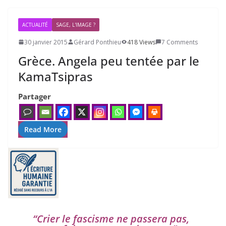
ACTUALITÉ
SAGE, L'IMAGE ?
30 janvier 2015
Gérard Ponthieu
418 Views
7 Comments
Grèce. Angela peu tentée par le
KamaTsipras
Partager
Read More
“
Crier le fas­cisme ne pas­se­ra pas,