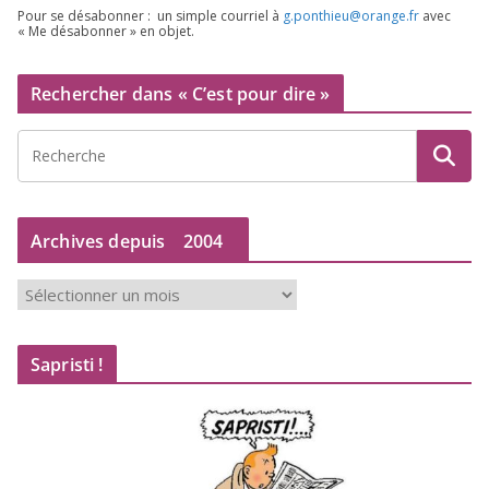
Pour se désa­bon­ner : un simple cour­riel à
g.​ponthieu@​orange.​fr
avec
« Me désa­bon­ner » en objet.
Rechercher dans « C’est pour dire »
Archives depuis
2004
A
r
c
Sapristi !
h
i
v
e
s