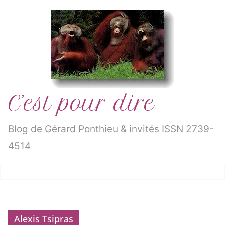
Passer
au
contenu
C’est pour dire
Blog de Gérard Ponthieu & invités ISSN 2739-
4514
Alexis Tsipras