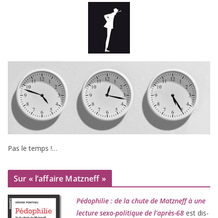
Pas le temps !…
Sur « l’affaire Matzneff »
Pédophilie : de la chute de Matzneff à une
lec­ture sexo-poli­tique de l’après-
68
est dis­