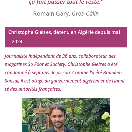
ça fait pas­ser tout le reste.”
Romain Gary,
Gros-Câlin
Christophe Gleizes, détenu en Algérie depuis mai
2024
Journaliste indé­pen­dant de
36
ans, col­la­bo­ra­teur des
maga­zines So Foot et Society, Christophe Gleizes
a été
condam­né à sept ans de pri­son. Comme l’a été Boualem
Sansal, il est otage du gou­ver­ne­ment algé­rien et de l’i­na­ni­
té des auto­ri­tés françaises.