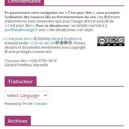
Confidentialité
En pour­sui­vant votre navi­ga­tion sur « C’est pour dire », vous accep­tez
l’utilisation des tra­ceurs liés au fonc­tion­ne­ment du site.
Les @dresses
d’a­bon­nés ne sont conser­vées que pour l’u­sage strict et exclu­sif de
« C’est pour dire ».
Pour se désa­bon­ner
: un simple cour­riel à
g.​
ponthieu@​orange.​fr
avec « Me désa­bon­ner » en objet.
«
C’est pour dire »
©
2004
by
Gérard Ponthieu
is
licen­sed under
4
.
0
. Photos,
CC
BY-NC-ND
des­sins et docu­ments men­tion­nés sous copy­right
© sont pro­té­gés comme tels.
C’est pour dire
=
2739
–
4514
ISSN
Gérard Ponthieu, Marseille
Traducteur
Powered by
Translate
Archives