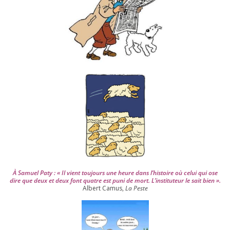
d
e
p
u
i
s
2
0
0
4
À Samuel Paty : « Il vient tou­jours une heure dans l’his­toire où celui qui ose
dire que deux et deux font quatre est puni de mort. L’instituteur le sait bien ».
Albert Camus,
La Peste