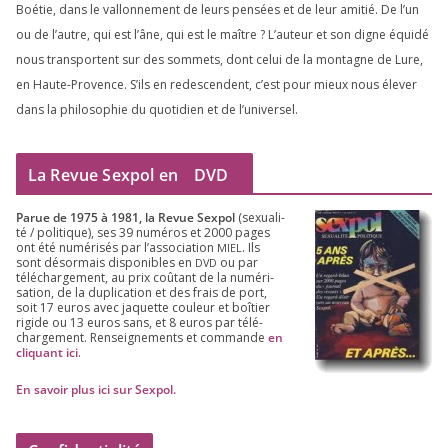
Boétie, dans le val­lon­ne­ment de leurs pen­sées et de leur ami­tié. De l’un
ou de l’autre, qui est l’âne, qui est le maître ? L’auteur et son digne équi­dé
nous trans­portent sur des som­mets, dont celui de la mon­tagne de Lure,
en Haute-Provence. S’ils en redes­cendent, c’est pour mieux nous éle­ver
dans la phi­lo­so­phie du quo­ti­dien et de l’universel.
La Revue Sexpol en
DVD
Parue de
1975
à
1981
, la Revue Sex­pol
(sexua­li­
té /​ poli­tique), ses
39
numé­ros et
2000
pages
ont été numé­ri­sés par l’as­so­cia­tion
. Ils
MIEL
sont désor­mais dis­po­nibles en
ou par
DVD
télé­char­ge­ment, au prix coû­tant de la numé­ri­
sa­tion, de la dupli­ca­tion et des frais de port,
soit
17
euros avec jaquette cou­leur et boî­tier
rigide ou
13
euros sans, et
8
euros par télé­
char­ge­ment. Ren­sei­gne­ments et com­mande
en
cli­quant ici
.
En savoir plus ici sur Sexpol
.