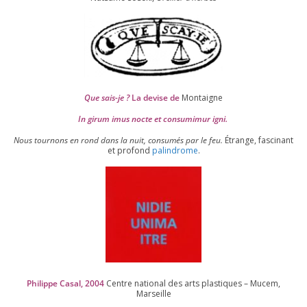
Que sais-je ?
La devise de
Montaigne
In girum imus nocte et consu­mi­mur igni.
Nous tour­nons en rond dans la nuit, consu­més par le feu.
Étrange, fas­ci­nant
et pro­fond
palin­drome
.
Philippe Casal,
2004
Centre natio­nal des arts plas­tiques – Mucem,
Marseille