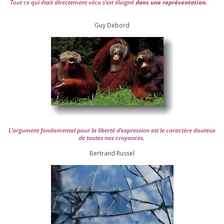
Tout ce qui était direc­te­ment vécu s’est éloi­gné
dans une repré­sen­ta­tion.
Guy Debord
L’argument fon­da­men­tal pour la liber­té d’expression est le carac­tère dou­teux
de toutes nos croyances.
Ber­trand Russel