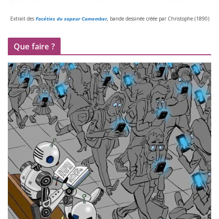
Extrait des
Facéties du sapeur Camember
,
bande des­si­née créée par Christophe (
1890
)
Que faire ?