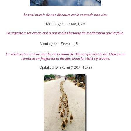
Le vrai miroir de nos dis­cours est le cours de nos vies.
Montaigne –
Essais
, I,
26
La sagesse a ses excez, et n’a pas moins besoing de mode­ra­tion que la folie.
Montaigne –
Essais
,
,
5
III
La véri­té est un miroir tom­bé de la main de Dieu et qui s’est bri­sé. Chacun en
ramasse un frag­ment et dit que toute la véri­té s’y trouve.
Djalāl ad-Dīn Rūmī (
1207
–
1273
)