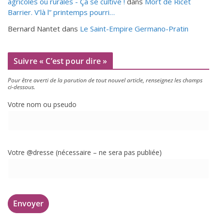
agricoles ou rurales - Ça se cultive !
dans
Mort de Ricet
Barrier. V’là l” printemps pourri…
Bernard Nantet
dans
Le Saint-Empire Germano-Pratin
Suivre « C’est pour dire »
Pour être aver­ti de la paru­tion de tout nou­vel article, ren­sei­gnez les champs
ci-dessous.
Votre nom ou pseudo
Votre @dresse (néces­saire – ne sera pas publiée)