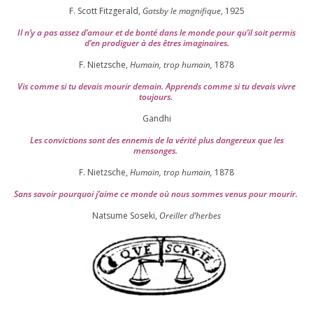
F. Scott Fitzgerald,
Gatsby le magni­fique
,
1925
Il n’y a pas assez d’a­mour et de bon­té dans le monde pour qu’il soit per­mis
d’en pro­di­guer à des êtres imaginaires.
F. Nietzsche,
Humain, trop humain,
1878
Vis comme si tu devais mou­rir demain. Apprends comme si tu devais vivre
toujours.
Gandhi
Les convic­tions sont des enne­mis de la véri­té plus dan­ge­reux que les
mensonges.
F. Nietzsche,
Humain, trop humain,
1878
Sans savoir pour­quoi j’aime ce monde où nous sommes venus pour mourir.
Natsume Soseki,
Oreiller d’herbes