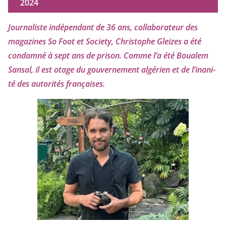
2024
Journaliste indé­pen­dant de
36
ans, col­la­bo­ra­teur des
maga­zines So Foot et Society, Christophe Gleizes
a été
condam­né à sept ans de pri­son. Comme l’a été Boualem
Sansal, il est otage du gou­ver­ne­ment algé­rien et de l’i­na­ni­
té des auto­ri­tés françaises.