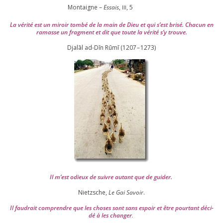
Montaigne –
Essais
,
,
5
III
La véri­té est un miroir tom­bé de la main de Dieu et qui s’est bri­sé. Chacun en
ramasse un frag­ment et dit que toute la véri­té s’y trouve.
Djalāl ad-Dīn Rūmī (
1207
–
1273
)
Il m’est odieux de suivre autant que de gui­der
.
Nietzsche,
Le Gai Savoir
.
Il fau­drait com­prendre que les choses sont sans espoir et être pour­tant déci­
dé à les chan­ger
.