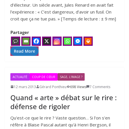
d’électeur. Un siècle avant, Jules Renard en avait fait
l’expérience : « C’est dangereux, d’avoir un fusil. On
croit que ça ne tue pas. » [Temps de lecture : ± 9 mn]
Partager
Read More
ACTUALITÉ
COUP DE CŒUR
SAGE, L'IMAGE ?
12 mars 2013
Gérard Ponthieu
698 Views
7 Comments
Quand « arte » débat sur le rire :
défense de rigoler
Qu’est-ce que le rire ? Vaste ques­tion… Si l’on s’en
réfère à Blaise Pascal autant qu’à Henri Bergson, il