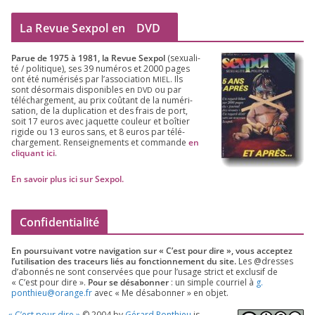
La Revue Sexpol en
DVD
Parue de
1975
à
1981
, la Revue Sex­pol
(sexua­li­
té /​ poli­tique), ses
39
numé­ros et
2000
pages
ont été numé­ri­sés par l’as­so­cia­tion
. Ils
MIEL
sont désor­mais dis­po­nibles en
ou par
DVD
télé­char­ge­ment, au prix coû­tant de la numé­ri­
sa­tion, de la dupli­ca­tion et des frais de port,
soit
17
euros avec jaquette cou­leur et boî­tier
rigide ou
13
euros sans, et
8
euros par télé­
char­ge­ment. Ren­sei­gne­ments et com­mande
en
cli­quant ici
.
En savoir plus ici sur Sexpol
.
Confidentialité
En pour­sui­vant votre navi­ga­tion sur « C’est pour dire », vous accep­tez
l’utilisation des tra­ceurs liés au fonc­tion­ne­ment du site.
Les @dresses
d’a­bon­nés ne sont conser­vées que pour l’u­sage strict et exclu­sif de
« C’est pour dire ».
Pour se désa­bon­ner
: un simple cour­riel à
g.​
ponthieu@​orange.​fr
avec « Me désa­bon­ner » en objet.
«
C’est pour dire »
©
2004
by
Gérard Ponthieu
is