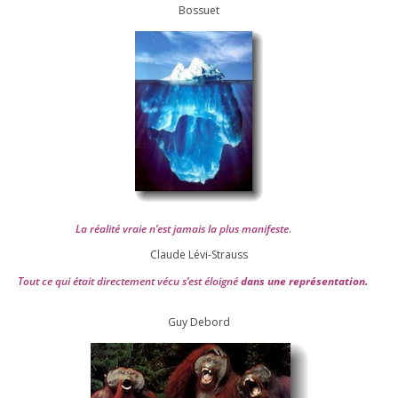
Bossuet
La réa­lité vraie n’est jamais la plus mani­feste
.
Claude Lévi-Strauss
Tout ce qui était direc­te­ment vécu s’est éloi­gné
dans une repré­sen­ta­tion.
Guy Debord