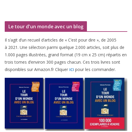
Le tour d’un monde avec un blog
Il s’agit d’un recueil d’ar­ticles de « C’est pour dire », de
2005
à
2021
. Une sélec­tion par­mi quelque
2
.
000
articles, soit plus de
1
.
000
pages illus­trées, grand for­mat (
19
cm x
25
cm) répar­tis en
trois tomes d’environ
300
pages cha­cun. Ces trois livres sont
dis­po­nibles sur Amazon​.fr Cliquer
pour les commander.
ICI