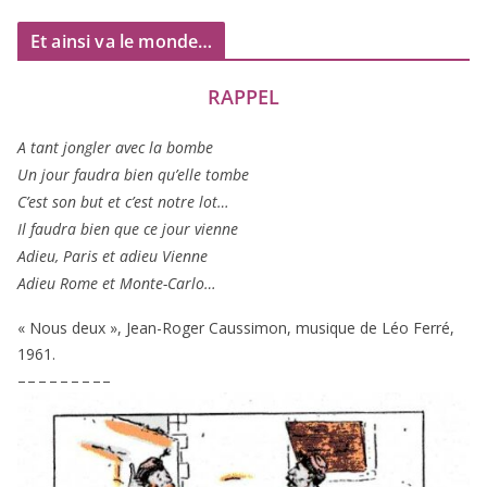
Et ainsi va le monde…
RAPPEL
A tant jon­gler avec la bombe
Un jour fau­dra bien qu’elle tombe
C’est son but et c’est notre lot…
Il fau­dra bien que ce jour vienne
Adieu, Paris et adieu Vienne
Adieu Rome et Monte-Carlo…
« Nous deux », Jean-Roger Caussimon, musique de Léo Ferré,
1961
.
– – – – – – – – –