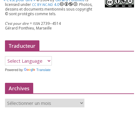
licen­sed under
4
.
0
. Photos,
CC
BY-NC-ND
des­sins et docu­ments men­tion­nés sous copy­right
© sont pro­té­gés comme tels.
C’est pour dire
=
2739
–
4514
ISSN
Gérard Ponthieu, Marseille
Traducteur
Powered by
Translate
Archives
A
r
c
h
i