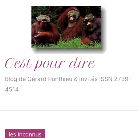
Passer
au
contenu
C’est pour dire
Blog de Gérard Ponthieu & invités ISSN 2739-
4514
les Inconnus