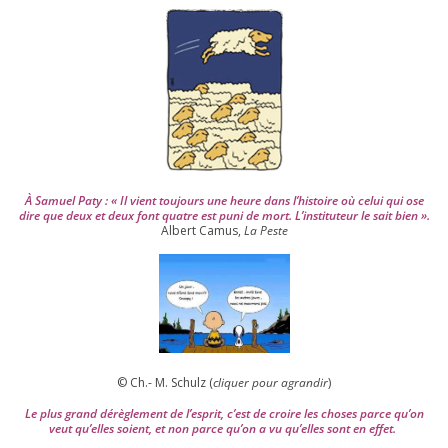
2
0
0
4
À Samuel Paty : « Il vient tou­jours une heure dans l’his­toire où celui qui ose
dire que deux et deux font quatre est puni de mort. L’instituteur le sait bien ».
Albert Camus,
La Peste
© Ch.- M. Schulz (
cli­quer pour agran­dir
)
Le plus grand dérè­gle­ment de l’es­prit, c’est de croire les choses parce qu’on
veut qu’elles soient, et non parce qu’on a vu qu’elles sont en effet.