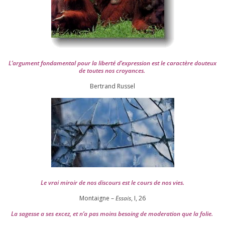
L’argument fon­da­men­tal pour la liber­té d’expression est le carac­tère dou­teux
de toutes nos croyances.
Ber­trand Russel
Le vrai miroir de nos dis­cours est le cours de nos vies.
Montaigne –
Essais
, I,
26
La sagesse a ses excez, et n’a pas moins besoing de mode­ra­tion que la folie.