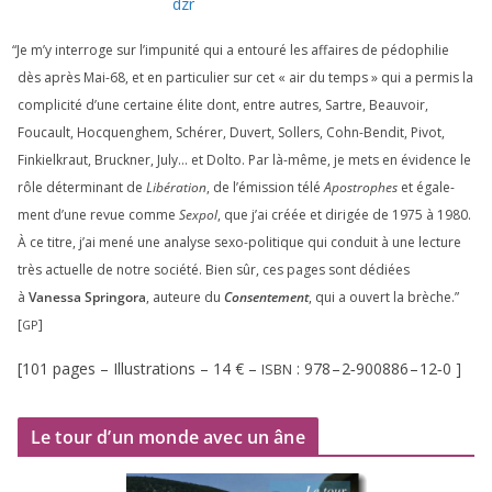
dzr
“
Je m’y inter­roge sur l’impunité qui a entou­ré les affaires de pédo­phi­lie
dès après Mai-
68
, et en par­ti­cu­lier sur cet « air du temps » qui a per­mis la
com­pli­ci­té d’une cer­taine élite dont, entre autres, Sartre, Beauvoir,
Foucault, Hocquenghem, Schérer, Duvert, Sollers, Cohn-Bendit, Pivot,
Finkielkraut, Bruckner, July… et Dolto. Par là-même, je mets en évi­dence le
rôle déter­mi­nant de
Libération
, de l’émission télé
Apostrophes
et éga­le­
ment d’une revue comme
Sexpol
, que j’ai créée et diri­gée de
1975
à
1980
.
À ce titre, j’ai mené une ana­lyse sexo-poli­tique qui conduit à une lec­ture
très actuelle de notre socié­té. Bien sûr, ces pages sont dédiées
à
Vanessa Springora
, auteure du
Consentement
, qui a ouvert la brèche.”
[
]
GP
[
101
pages – Illustrations –
14
€ –
:
978
–
2
‑
900886
–
12
‑
0
]
ISBN
Le tour d’un monde avec un âne