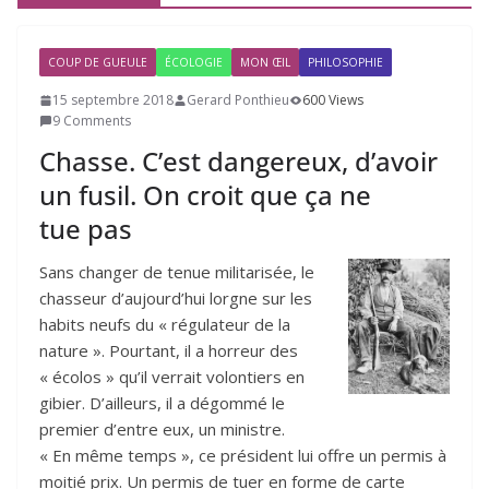
COUP DE GUEULE
ÉCOLOGIE
MON ŒIL
PHILOSOPHIE
15 septembre 2018
Gerard Ponthieu
600 Views
9 Comments
Chasse. C’est dangereux, d’avoir
un fusil. On croit que ça ne
tue pas
Sans changer de tenue militarisée, le
chasseur d’aujourd’hui lorgne sur les
habits neufs du « régulateur de la
nature ». Pourtant, il a horreur des
« écolos » qu’il verrait volontiers en
gibier. D’ailleurs, il a dégommé le
premier d’entre eux, un ministre.
« En même temps », ce président lui offre un permis à
moitié prix. Un permis de tuer en forme de carte