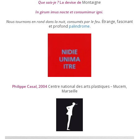
Que sais-je ?
La devise de
Montaigne
In girum imus nocte et consu­mi­mur igni.
Nous tour­nons en rond dans la nuit, consu­més par le feu.
Étrange, fas­ci­nant
et pro­fond
palin­drome
.
Philippe Casal,
2004
Centre natio­nal des arts plas­tiques – Mucem,
Marseille