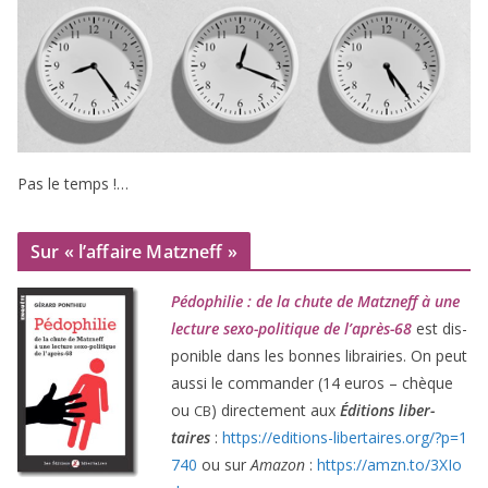
Pas le temps !…
Sur « l’affaire Matzneff »
Pédophilie : de la chute de Matzneff à une
lec­ture sexo-poli­tique de l’après-
68
est dis­
po­nible dans les bonnes librai­ries. On peut
aus­si le com­man­der (
14
euros – chèque
ou
) direc­te­ment aux
Éditions liber­
CB
taires
:
https://​edi​tions​-liber​taires​.org/​?​p​=​
1
740
ou sur
Amazon
:
https://​amzn​.to/​
3
​X​I​o​