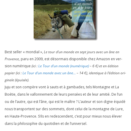
Best sel­ler « mon­dial »,
Le tour d’un monde en sept jours avec un âne en
Provence,
paru en
2009
, est désor­mais dis­po­nible chez Amazon en ver­
sion numé­rique
(ici :
Le Tour d’un monde (numé­rique)
–
6
€) et en édi­tion
papier (ici :
Le Tour d’un monde avec un âne…
–
14
€), iden­tique à l’é­di­tion ori­
gi­nale (épui­sée).
Juju et son com­père vont à sauts et à gam­bades, tels Montaigne et La
Boétie, dans le val­lon­ne­ment de leurs pen­sées et de leur ami­tié. De l’un
ou de l’autre, qui est l’âne, qui est le maître ? L’auteur et son digne équi­dé
nous trans­portent sur des som­mets, dont celui de la mon­tagne de Lure,
en Haute-Provence. S’ils en redes­cendent, c’est pour mieux nous éle­ver
dans la phi­lo­so­phie du quo­ti­dien et de l’universel.