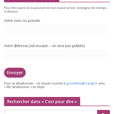
Pour être aver­ti de la paru­tion de tout nou­vel article, ren­sei­gnez les champs
ci-dessous.
Votre nom ou pseudo
Votre @dresse (néces­saire – ne sera pas publiée)
Pour se désa­bon­ner : un simple cour­riel à
g.​ponthieu@​orange.​fr
avec
« Me désa­bon­ner » en objet.
Rechercher dans « C’est pour dire »