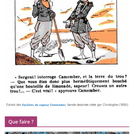
Extrait des
Facéties du sapeur Camember
,
bande des­si­née créée par Christophe (
1890
)
Que faire ?