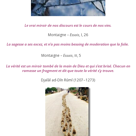
Le vrai miroir de nos dis­cours est le cours de nos vies.
Montaigne –
Essais
, I,
26
La sagesse a ses excez, et n’a pas moins besoing de mode­ra­tion que la folie.
Montaigne –
Essais
,
,
5
III
La véri­té est un miroir tom­bé de la main de Dieu et qui s’est bri­sé. Chacun en
ramasse un frag­ment et dit que toute la véri­té s’y trouve.
Djalāl ad-Dīn Rūmī (
1207
–
1273
)