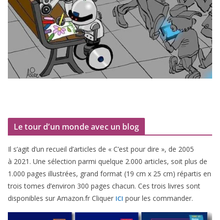
Le tour d’un monde avec un blog
Il s’agit d’un recueil d’ar­ticles de « C’est pour dire », de
2005
à
2021
. Une sélec­tion par­mi quelque
2
.
000
articles, soit plus de
1
.
000
pages illus­trées, grand for­mat (
19
cm x
25
cm) répar­tis en
trois tomes d’environ
300
pages cha­cun. Ces trois livres sont
dis­po­nibles sur Amazon​.fr Cliquer
pour les commander.
ICI