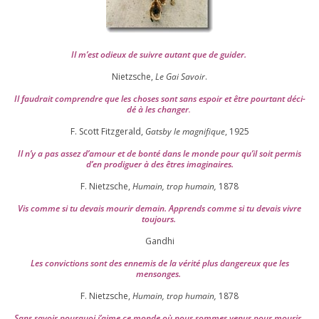
Il m’est odieux de suivre autant que de gui­der
.
Nietzsche,
Le Gai Savoir
.
Il fau­drait com­prendre que les choses sont sans espoir et être pour­tant déci­
dé à les chan­ger
.
F. Scott Fitzgerald,
Gatsby le magni­fique
,
1925
Il n’y a pas assez d’a­mour et de bon­té dans le monde pour qu’il soit per­mis
d’en pro­di­guer à des êtres imaginaires.
F. Nietzsche,
Humain, trop humain,
1878
Vis comme si tu devais mou­rir demain. Apprends comme si tu devais vivre
toujours.
Gandhi
Les convic­tions sont des enne­mis de la véri­té plus dan­ge­reux que les
mensonges.
F. Nietzsche,
Humain, trop humain,
1878
Sans savoir pour­quoi j’aime ce monde où nous sommes venus pour mourir.