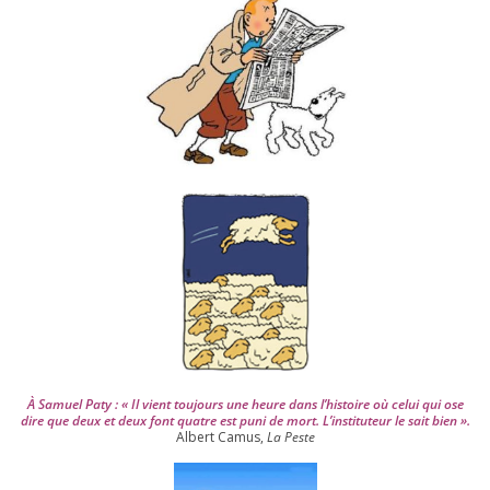
s
d
e
p
u
i
s
2
0
0
4
À Samuel Paty : « Il vient tou­jours une heure dans l’his­toire où celui qui ose
dire que deux et deux font quatre est puni de mort. L’instituteur le sait bien ».
Albert Camus,
La Peste