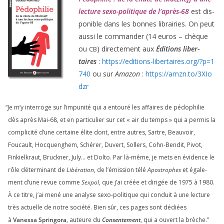
lec­ture sexo-poli­tique de l’après-
68
est dis­
po­nible dans les bonnes librai­ries. On peut
aus­si le com­man­der (
14
euros – chèque
ou
) direc­te­ment aux
Éditions liber­
CB
taires
:
https://​edi​tions​-liber​taires​.org/​?​p​=​
1
740
ou sur
Amazon
:
https://​amzn​.to/​
3
​X​I​o​
dzr
“
Je m’y inter­roge sur l’impunité qui a entou­ré les affaires de pédo­phi­lie
dès après Mai-
68
, et en par­ti­cu­lier sur cet « air du temps » qui a per­mis la
com­pli­ci­té d’une cer­taine élite dont, entre autres, Sartre, Beauvoir,
Foucault, Hocquenghem, Schérer, Duvert, Sollers, Cohn-Bendit, Pivot,
Finkielkraut, Bruckner, July… et Dolto. Par là-même, je mets en évi­dence le
rôle déter­mi­nant de
Libération
, de l’émission télé
Apostrophes
et éga­le­
ment d’une revue comme
Sexpol
, que j’ai créée et diri­gée de
1975
à
1980
.
À ce titre, j’ai mené une ana­lyse sexo-poli­tique qui conduit à une lec­ture
très actuelle de notre socié­té. Bien sûr, ces pages sont dédiées
à
Vanessa Springora
, auteure du
Consentement
, qui a ouvert la brèche.”