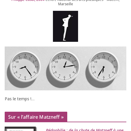
Marseille
Pas le temps !…
Sur « l’affaire Matzneff »
Pédophilie : de la chute de Matzneff à une