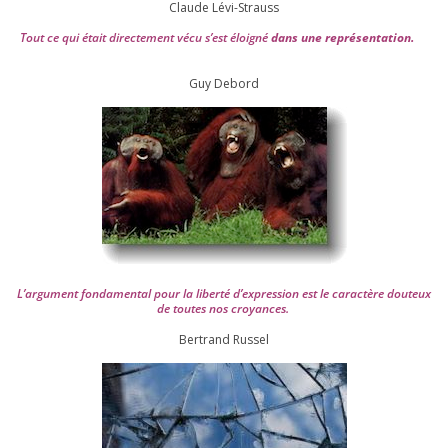
Claude Lévi-Strauss
Tout ce qui était direc­te­ment vécu s’est éloi­gné
dans une repré­sen­ta­tion.
Guy Debord
L’argument fon­da­men­tal pour la liber­té d’expression est le carac­tère dou­teux
de toutes nos croyances.
Ber­trand Russel