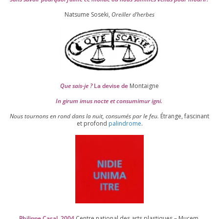
Natsume Soseki,
Oreiller d’herbes
Que sais-je ?
La devise de
Montaigne
In girum imus nocte et consu­mi­mur igni.
Nous tour­nons en rond dans la nuit, consu­més par le feu.
Étrange, fas­ci­nant
et pro­fond
palin­drome
.
Philippe Casal,
2004
Centre natio­nal des arts plas­tiques – Mucem,