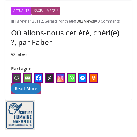
ACTUALITÉ
SAGE, L'IMAGE ?
18 février 2011
Gérard Ponthieu
382 Views
0 Comments
Où allons-nous cet été, chéri(e)
?, par Faber
© faber
Partager
Read More