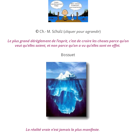
© Ch.- M. Schulz (
cli­quer pour agran­dir
)
Le plus grand dérè­gle­ment de l’es­prit, c’est de croire les choses parce qu’on
veut qu’elles soient, et non parce qu’on a vu qu’elles sont en effet.
Bossuet
La réa­lité vraie n’est jamais la plus mani­feste
.