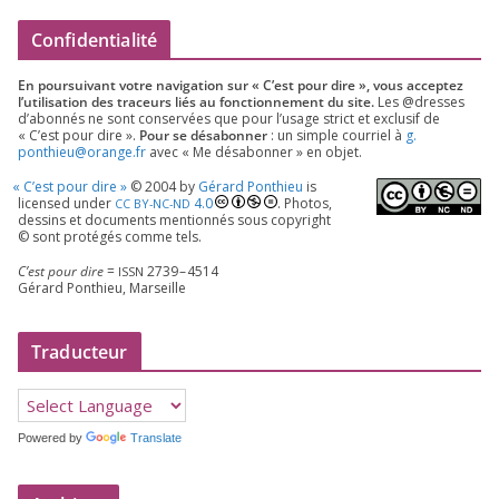
Confidentialité
En pour­sui­vant votre navi­ga­tion sur « C’est pour dire », vous accep­tez
l’utilisation des tra­ceurs liés au fonc­tion­ne­ment du site.
Les @dresses
d’a­bon­nés ne sont conser­vées que pour l’u­sage strict et exclu­sif de
« C’est pour dire ».
Pour se désa­bon­ner
: un simple cour­riel à
g.​
ponthieu@​orange.​fr
avec « Me désa­bon­ner » en objet.
«
C’est pour dire »
©
2004
by
Gérard Ponthieu
is
licen­sed under
4
.
0
. Photos,
CC
BY-NC-ND
des­sins et docu­ments men­tion­nés sous copy­right
© sont pro­té­gés comme tels.
C’est pour dire
=
2739
–
4514
ISSN
Gérard Ponthieu, Marseille
Traducteur
Powered by
Translate