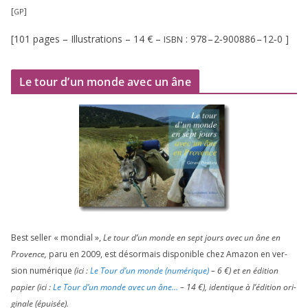
[
]
GP
[
101
pages – Illustrations –
14
€ –
:
978
–
2
‑
900886
–
12
‑
0
]
ISBN
Le tour d’un monde avec un âne
Best sel­ler « mon­dial »,
Le tour d’un monde en sept jours avec un âne en
Provence,
paru en
2009
, est désor­mais dis­po­nible chez Amazon en ver­
sion numé­rique
(ici :
Le Tour d’un monde (numé­rique)
–
6
€) et en édi­tion
papier (ici :
Le Tour d’un monde avec un âne…
–
14
€), iden­tique à l’é­di­tion ori­
gi­nale (épui­sée).