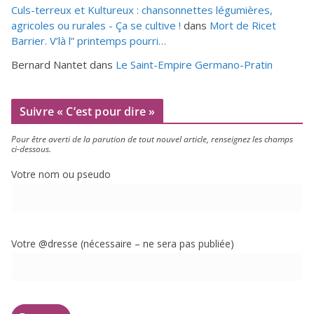
Culs-terreux et Kultureux : chansonnettes légumières,
agricoles ou rurales - Ça se cultive !
dans
Mort de Ricet
Barrier. V’là l” printemps pourri…
Bernard Nantet
dans
Le Saint-Empire Germano-Pratin
Suivre « C’est pour dire »
Pour être aver­ti de la paru­tion de tout nou­vel article, ren­sei­gnez les champs
ci-dessous.
Votre nom ou pseudo
Votre @dresse (néces­saire – ne sera pas publiée)