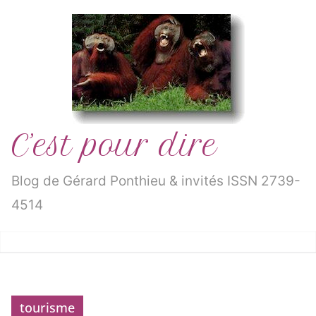
Passer
au
contenu
C’est pour dire
Blog de Gérard Ponthieu & invités ISSN 2739-
4514
tourisme