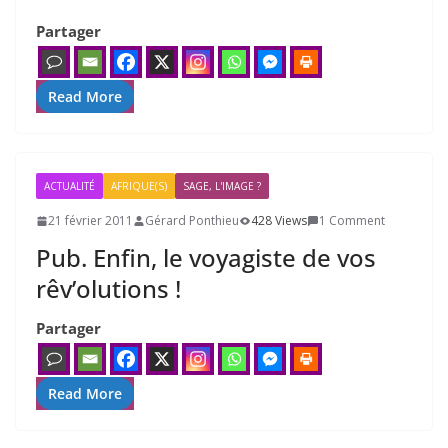
Partager
Read More
ACTUALITÉ
AFRIQUE(S)
SAGE, L'IMAGE ?
21 février 2011
Gérard Ponthieu
428 Views
1 Comment
Pub. Enfin, le voyagiste de vos
rêv’olutions !
Partager
Read More