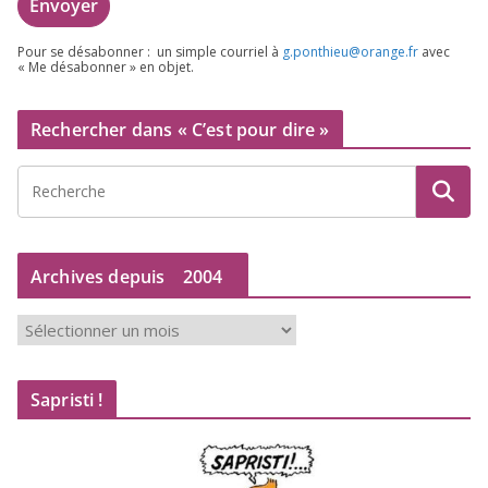
Pour se désa­bon­ner : un simple cour­riel à
g.​ponthieu@​orange.​fr
avec
« Me désa­bon­ner » en objet.
Rechercher dans « C’est pour dire »
Archives depuis
2004
A
r
c
Sapristi !
h
i
v
e