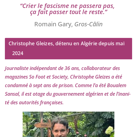
“
Crier le fas­cisme ne pas­se­ra pas,
ça fait pas­ser tout le reste.”
Romain Gary,
Gros-Câlin
Christophe Gleizes, détenu en Algérie depuis mai
2024
Journaliste indé­pen­dant de
36
ans, col­la­bo­ra­teur des
maga­zines So Foot et Society, Christophe Gleizes
a été
condam­né à sept ans de pri­son. Comme l’a été Boualem
Sansal, il est otage du gou­ver­ne­ment algé­rien et de l’i­na­ni­
té des auto­ri­tés françaises.