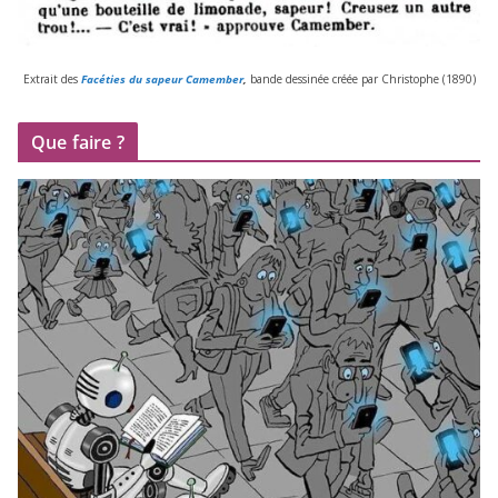
Extrait des
Facéties du sapeur Camember
,
bande des­si­née créée par Christophe (
1890
)
Que faire ?