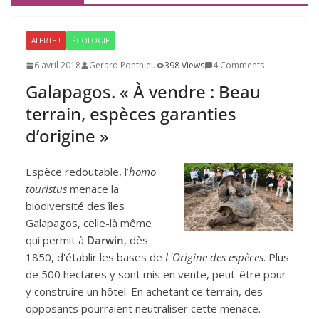
ALERTE !
ÉCOLOGIE
6 avril 2018
Gerard Ponthieu
398 Views
4 Comments
Galapagos. « À vendre : Beau
terrain, espèces garanties
d’origine »
Espèce redoutable, l’
homo
touristus
menace la
biodiversité des îles
Galapagos, celle-là même
qui permit à
Darwin
, dès
1850, d'établir les bases de
L'Origine des espèces
. Plus
de 500 hectares y sont mis en vente, peut-être pour
y construire un hôtel. En achetant ce terrain, des
opposants pourraient neutraliser cette menace.