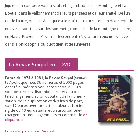
Juju et son com­père vont à sauts et à gam­bades, tels Montaigne et La
Boétie, dans le val­lon­ne­ment de leurs pen­sées et de leur ami­tié. De l’un
ou de l’autre, qui est l’âne, qui est le maître ? L’auteur et son digne équi­dé
nous trans­portent sur des som­mets, dont celui de la mon­tagne de Lure,
en Haute-Provence. S’ils en redes­cendent, c’est pour mieux nous éle­ver
dans la phi­lo­so­phie du quo­ti­dien et de l’universel.
La Revue Sexpol en
DVD
Parue de
1975
à
1981
, la Revue Sex­pol
(sexua­li­
té /​ poli­tique), ses
39
numé­ros et
2000
pages
ont été numé­ri­sés par l’as­so­cia­tion
. Ils
MIEL
sont désor­mais dis­po­nibles en
ou par
DVD
télé­char­ge­ment, au prix coû­tant de la numé­ri­
sa­tion, de la dupli­ca­tion et des frais de port,
soit
17
euros avec jaquette cou­leur et boî­tier
rigide ou
13
euros sans, et
8
euros par télé­
char­ge­ment. Ren­sei­gne­ments et com­mande
en
cli­quant ici
.
En savoir plus ici sur Sexpol
.