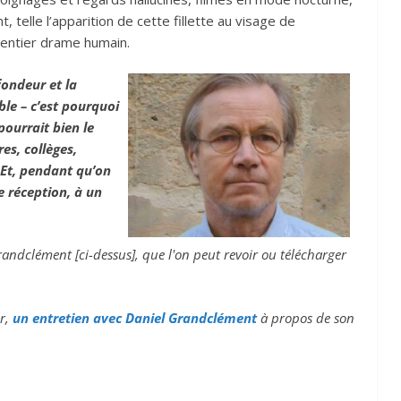
, telle l’apparition de cette fillette au visage de
'entier drame humain.
fondeur et la
ble – c’est pourquoi
pourrait bien le
es, collèges,
! Et, pendant qu’on
 réception, à un
randclément [ci-dessus], que l'on peut revoir ou télécharger
ur,
un entretien avec Daniel Grandclément
à propos de son