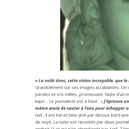
« La voilà donc, cette vision incroyable, que l
Grandclément sur ses images accablantes. On vo
paroles et cris mêlés, promiscuité, faute d’un
kapo… Le journaliste est à bout : «
J’éprouve un
même envie de sauter à l’eau pour échapper au
nuit ; il est bel et bien jeté par dessus bord av
de noyé. La suite est racontée par deux journal
endroit-là et qui n'en attendaient pas tant. Té