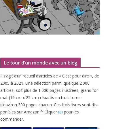
Le tour d’un monde avec un blog
Il s’agit d’un recueil d’ar­ticles de « C’est pour dire », de
2005
à
2021
. Une sélec­tion par­mi quelque
2
.
000
articles, soit plus de
1
.
000
pages illus­trées, grand for­
mat (
19
cm x
25
cm) répar­tis en trois tomes
d’environ
300
pages cha­cun. Ces trois livres sont dis­
po­nibles sur Amazon​.fr Cliquer
pour les
ICI
commander.