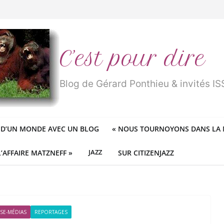
n
traité de « blanc de merde » !
r des mondes » ou «
1984
» ?
 des féministes idéologiques
ureux cracheurs dans la soupe
C’est pour dire
Blog de Gérard Ponthieu & invités 
 D’UN MONDE AVEC UN BLOG
«
NOUS TOURNOYONS DANS LA N
L’AFFAIRE MATZNEFF »
JAZZ
SUR CITIZENJAZZ
SE-MÉDIAS
REPORTAGES