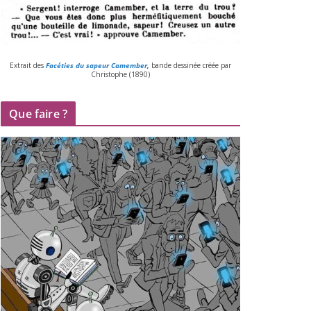
Extrait des
Facéties du sapeur Camember
,
bande des­si­née créée par
Christophe (
1890
)
Que faire ?