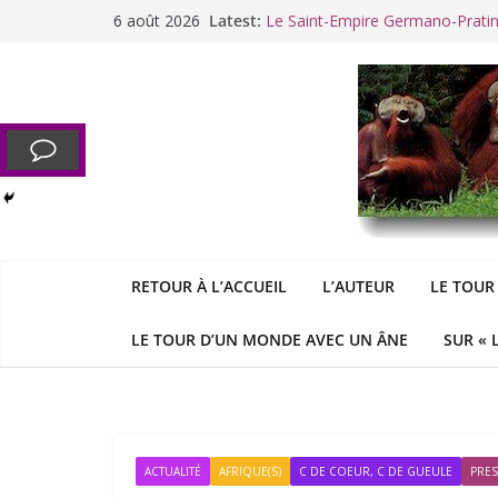
Passer
6 août 2026
Latest:
Le Saint-Empire Germano-Prati
au
Racisme. Moi, Picard-Marseillais 
contenu
Aldous
George : « Le meilleu
&
«
Le patriarcat », bouc émissaire
Cannes. La Palme d’Or des vale
RETOUR À L’ACCUEIL
L’AUTEUR
LE TOUR
LE TOUR D’UN MONDE AVEC UN ÂNE
SUR « 
ACTUALITÉ
AFRIQUE(S)
C DE COEUR, C DE GUEULE
PRES