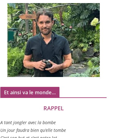
Et ainsi va le monde…
RAPPEL
A tant jon­gler avec la bombe
Un jour fau­dra bien qu’elle tombe
C’est son but et c’est notre lot…