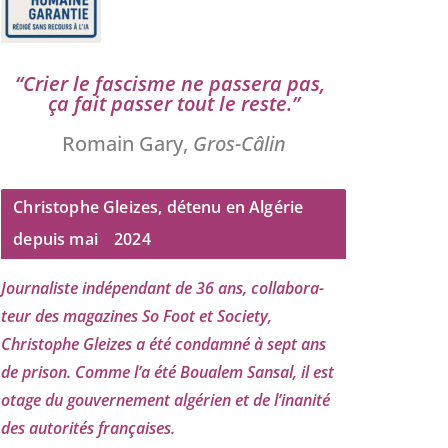
“
Crier le fas­cisme ne pas­se­ra pas,
ça fait pas­ser tout le reste.”
Romain Gary,
Gros-Câlin
Christophe Gleizes, détenu en Algérie
depuis mai
2024
Journaliste indé­pen­dant de
36
ans, col­la­bo­ra­
teur des maga­zines So Foot et Society,
Christophe Gleizes
a été condam­né à sept ans
de pri­son. Comme l’a été Boualem Sansal, il est
otage du gou­ver­ne­ment algé­rien et de l’i­na­ni­té
des auto­ri­tés françaises.