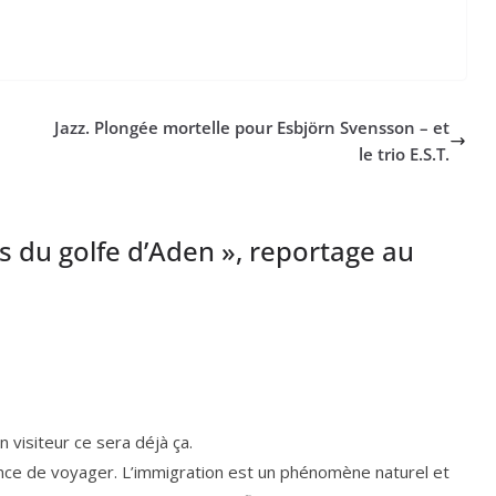
Jazz. Plongée mortelle pour Esbjörn Svensson – et
le trio E.S.T.
 du golfe d’Aden », reportage au
n visi­teur ce sera déjà ça.
ance de voya­ger. L’immigration est un phé­no­mène natu­rel et