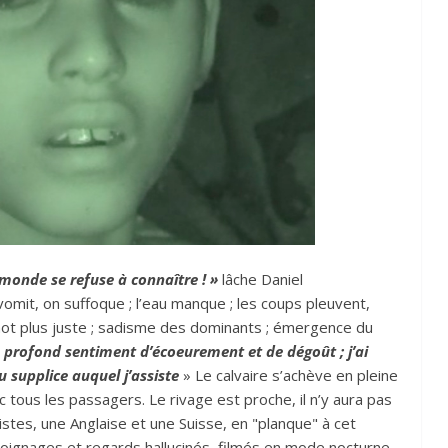
e monde se refuse à connaître ! »
lâche Daniel
mit, on suffoque ; l’eau manque ; les coups pleuvent,
 mot plus juste ; sadisme des dominants ; émergence du
 profond sentiment d’écoeurement et de dégoût ; j’ai
 supplice auquel j’assiste
» Le calvaire s’achève en pleine
ec tous les passagers. Le rivage est proche, il n’y aura pas
istes, une Anglaise et une Suisse, en "planque" à cet
moignages et regards hallucinés, filmés en mode nocturne,