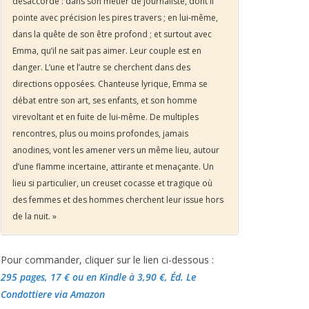
désaccordé : dans son métier de journaliste, dont il
pointe avec précision les pires travers ; en lui-même,
dans la quête de son être profond ; et surtout avec
Emma, qu’il ne sait pas aimer. Leur couple est en
danger. L’une et l’autre se cherchent dans des
directions opposées. Chanteuse lyrique, Emma se
débat entre son art, ses enfants, et son homme
virevoltant et en fuite de lui-même. De multiples
rencontres, plus ou moins profondes, jamais
anodines, vont les amener vers un même lieu, autour
d’une flamme incertaine, attirante et menaçante. Un
lieu si particulier, un creuset cocasse et tragique où
des femmes et des hommes cherchent leur issue hors
de la nuit. »
Pour commander, cliquer sur le lien ci-dessous :
295 pages, 17 €
ou en Kindle à 3,90 €
, Éd. Le
Condottiere via Amazon