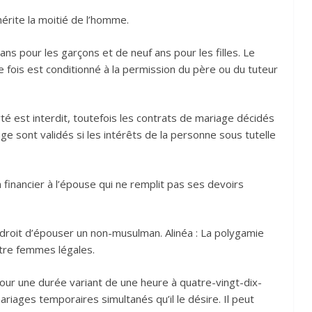
érite la moitié de l’homme.
ns pour les garçons et de neuf ans pour les filles. Le
e fois est conditionné à la permission du père ou du tuteur
té est interdit, toutefois les contrats de mariage décidés
âge sont validés si les intérêts de la personne sous tutelle
inancier à l’épouse qui ne remplit pas ses devoirs
roit d’épouser un non-musulman. Alinéa : La polygamie
atre femmes légales.
our une durée variant de une heure à quatre-vingt-dix-
iages temporaires simultanés qu’il le désire. Il peut