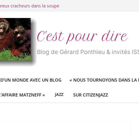
ureux cracheurs dans la soupe
 d’une longue et belle vie
traité de « blanc de merde » !
r des mondes » ou «
1984
» ?
 des féministes idéologiques
C’est pour dire
Blog de Gérard Ponthieu & invités 
 D’UN MONDE AVEC UN BLOG
«
NOUS TOURNOYONS DANS LA N
L’AFFAIRE MATZNEFF »
JAZZ
SUR CITIZENJAZZ