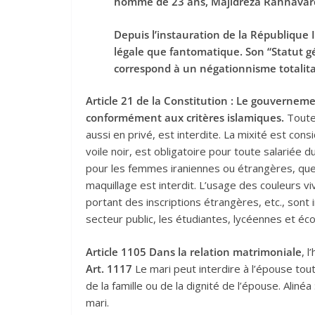
homme de 23 ans, Majidreza Rahnavard
Depuis l’instauration de la République
légale que fantomatique. Son “Statut gén
correspond à un négationnisme totalitai
Article 21 de la Constitution : Le gouverneme
conformément aux critères islamiques.
Toute
aussi en privé, est interdite. La mixité est co
voile noir, est obligatoire pour toute salariée du
pour les femmes iraniennes ou étrangères, quelle
maquillage est interdit. L’usage des couleurs v
portant des inscriptions étrangères, etc., sont 
secteur public, les étudiantes, lycéennes et éco
Article 1105
Dans la relation matrimoniale
, 
Art. 1117
Le mari peut interdire à l’épouse tout
de la famille ou de la dignité de l’épouse. Ali
mari.