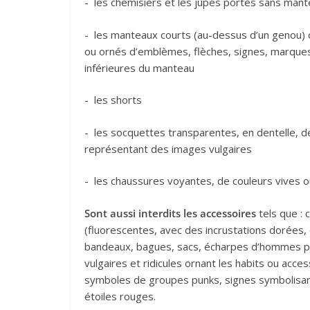
-
les chemisiers et les jupes portés sans man
-
les manteaux courts (au-dessus d’un genou)
ou ornés d’emblèmes, flèches, signes, marques 
inférieures du manteau
-
les shorts
-
les socquettes transparentes, en dentelle, d
représentant des images vulgaires
-
les chaussures voyantes, de couleurs vives o
Sont aussi interdits les accessoires
tels que : c
(fluorescentes, avec des incrustations dorées, 
bandeaux, bagues, sacs, écharpes d’hommes p
vulgaires et ridicules ornant les habits ou acce
symboles de groupes punks, signes symbolisa
étoiles rouges.