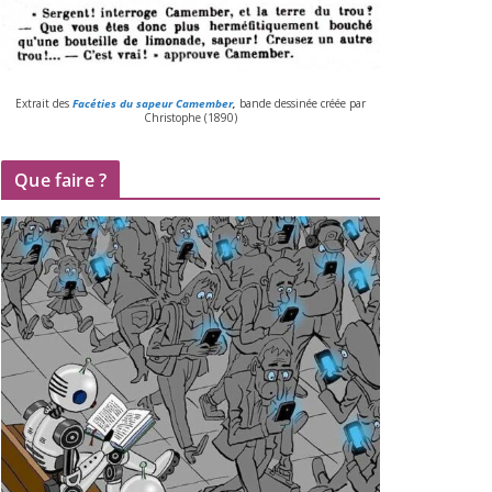
Extrait des
Facéties du sapeur Camember
,
bande des­si­née créée par
Christophe (
1890
)
Que faire ?