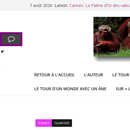
Passer
7 août 2026
Latest:
Cannes. La Palme d’Or des vale
au
Raoul Vaneigem, mort des suites
contenu
Racisme. Moi, Picard-Marseillais 
Aldous
George : « Le meilleu
&
«
Le patriarcat », bouc émissaire
RETOUR À L’ACCUEIL
L’AUTEUR
LE TOUR
LE TOUR D’UN MONDE AVEC UN ÂNE
SUR « 
FEMMES
ISLAMISME