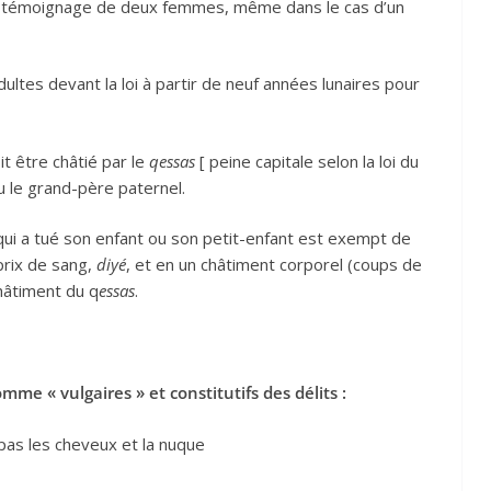
 témoignage de deux femmes, même dans le cas d’un
adultes devant la loi à partir de neuf années lunaires pour
it être châtié par le
qessas
[ peine capitale selon la loi du
 ou le grand-père paternel.
ui a tué son enfant ou son petit-enfant est exempt de
prix de sang,
diyé
, et en un châtiment corporel (coups de
châtiment du q
essas
.
omme « vulgaires » et constitutifs des délits :
 pas les cheveux et la nuque