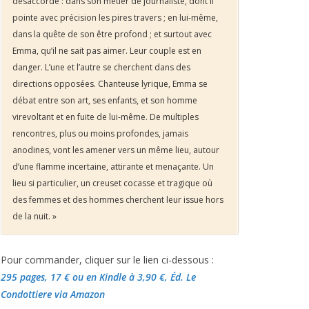
désaccordé : dans son métier de journaliste, dont il
pointe avec précision les pires travers ; en lui-même,
dans la quête de son être profond ; et surtout avec
Emma, qu’il ne sait pas aimer. Leur couple est en
danger. L’une et l’autre se cherchent dans des
directions opposées. Chanteuse lyrique, Emma se
débat entre son art, ses enfants, et son homme
virevoltant et en fuite de lui-même. De multiples
rencontres, plus ou moins profondes, jamais
anodines, vont les amener vers un même lieu, autour
d’une flamme incertaine, attirante et menaçante. Un
lieu si particulier, un creuset cocasse et tragique où
des femmes et des hommes cherchent leur issue hors
de la nuit. »
Pour commander, cliquer sur le lien ci-dessous :
295 pages, 17 €
ou en Kindle à 3,90 €
, Éd. Le
Condottiere via Amazon