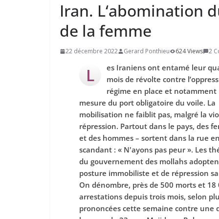
Iran. L‘abomination d
de la femme
22 décembre 2022
Gerard Ponthieu
624 Views
2 
es Iraniens ont entamé leur qu
L
mois de révolte contre l’oppres
régime en place et notamment 
mesure du port obligatoire du voile. La
mobilisation ne faiblit pas, malgré la vi
répression. Partout dans le pays, des 
et des hommes – sortent dans la rue e
scandant : « N'ayons pas peur
». Les th
du gouvernement des mollahs adopten
posture immobiliste et de répression s
On dénombre, près de 500 morts et 18
arrestations depuis trois mois, selon 
prononcées cette semaine contre une 