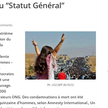
u “Statut Général”
Comments
atrième
sion du
la
olente
femmes –
n
éocrates
t une
auvage.
Ph. UGC/AFP 26/10/22
 000
plusieurs ONG. Des condamnations à mort ont été
quinzaine d'hommes, selon Amnesty International., Un