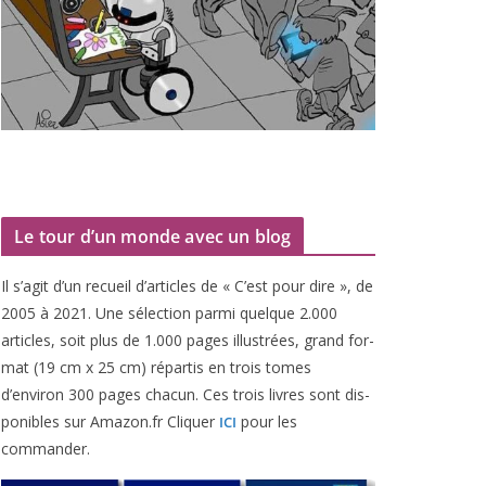
Le tour d’un monde avec un blog
Il s’agit d’un recueil d’ar­ticles de « C’est pour dire », de
2005
à
2021
. Une sélec­tion par­mi quelque
2
.
000
articles, soit plus de
1
.
000
pages illus­trées, grand for­
mat (
19
cm x
25
cm) répar­tis en trois tomes
d’environ
300
pages cha­cun. Ces trois livres sont dis­
po­nibles sur Amazon​.fr Cliquer
pour les
ICI
commander.