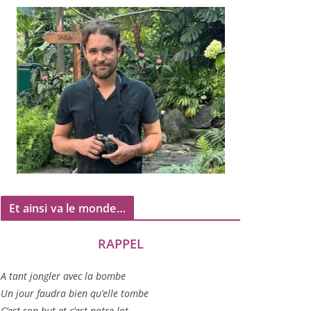
Et ainsi va le monde…
RAPPEL
A tant jon­gler avec la bombe
Un jour fau­dra bien qu’elle tombe
C’est son but et c’est notre lot…