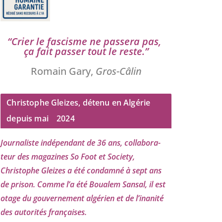
“
Crier le fas­cisme ne pas­se­ra pas,
ça fait pas­ser tout le reste.”
Romain Gary,
Gros-Câlin
Christophe Gleizes, détenu en Algérie
depuis mai
2024
Journaliste indé­pen­dant de
36
ans, col­la­bo­ra­
teur des maga­zines So Foot et Society,
Christophe Gleizes
a été condam­né à sept ans
de pri­son. Comme l’a été Boualem Sansal, il est
otage du gou­ver­ne­ment algé­rien et de l’i­na­ni­té
des auto­ri­tés françaises.