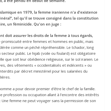
, a été pendu en début de semaine.
 Islamique en 1979, la femme iranienne n'a d'existence
éral”, tel qu'il se trouve consigné dans la constitution
re, un féminicide. Qu'on en juge :
nt doit assurer les droits de la femme à tous égards,
 promiscuité entre femmes et hommes en public, mais
nsidérée comme un péché répréhensible. Le tchador, long
 secteur public. Le hijab (voile ou foulard) est obligatoire
 que soit leur obédience religieuse, sur le sol iranien. Le
ives, des vêtements « occidentalisés et indécents » ou
interdits par décret ministériel pour les salariées du
lières.
l’homme a pour devoir premier d’être le chef de la famille.
e profession ou occupation allant à l’encontre des intérêts
néa : Une femme ne peut voyager sans la permission de son