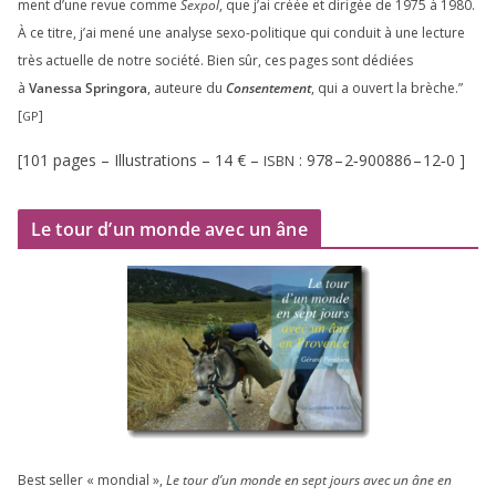
ment d’une revue comme
Sexpol
, que j’ai créée et diri­gée de
1975
à
1980
.
À ce titre, j’ai mené une ana­lyse sexo-poli­tique qui conduit à une lec­ture
très actuelle de notre socié­té. Bien sûr, ces pages sont dédiées
à
Vanessa Springora
, auteure du
Consentement
, qui a ouvert la brèche.”
[
]
GP
[
101
pages – Illustrations –
14
€ –
:
978
–
2
‑
900886
–
12
‑
0
]
ISBN
Le tour d’un monde avec un âne
Best sel­ler « mon­dial »,
Le tour d’un monde en sept jours avec un âne en