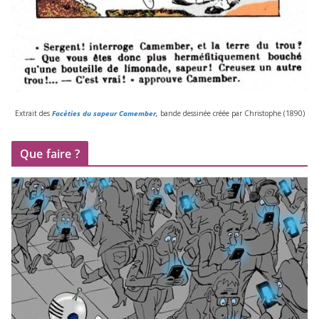
Extrait des
Facéties du sapeur Camember
,
bande des­si­née créée par Christophe (
1890
)
Que faire ?