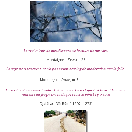
Le vrai miroir de nos dis­cours est le cours de nos vies.
Montaigne –
Essais
, I,
26
La sagesse a ses excez, et n’a pas moins besoing de mode­ra­tion que la folie.
Montaigne –
Essais
,
,
5
III
La véri­té est un miroir tom­bé de la main de Dieu et qui s’est bri­sé. Chacun en
ramasse un frag­ment et dit que toute la véri­té s’y trouve.
Djalāl ad-Dīn Rūmī (
1207
–
1273
)