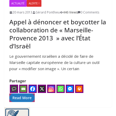
ACTUALITÉ
ALERTE !
20 mars 2013
Gérard Ponthieu
446 Views
0 Comments
Appel à dénoncer et boycotter la
collaboration de « Marseille-
Provence
2013
» avec l’État
d’Israël
Le gou­ver­ne­ment israé­lien a déci­dé de faire de
Marseille capi­tale euro­péenne de la culture un outil
pour « modi­fier son image ». Un cer­tain
Partager
Read More