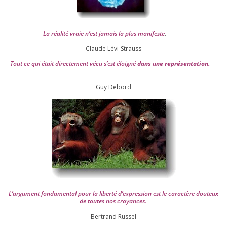
La réa­lité vraie n’est jamais la plus mani­feste
.
Claude Lévi-Strauss
Tout ce qui était direc­te­ment vécu s’est éloi­gné
dans une repré­sen­ta­tion.
Guy Debord
L’argument fon­da­men­tal pour la liber­té d’expression est le carac­tère dou­teux
de toutes nos croyances.
Ber­trand Russel