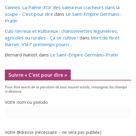
Cannes. La Palme d'Or des valeureux cracheurs dans la
soupe - C’est pour dire
dans
Le Saint-Empire Germano-
Pratin
Culs-terreux et Kultureux : chansonnettes légumières,
agricoles ou rurales - Ça se cultive !
dans
Mort de Ricet
Barrier. V’là l” printemps pourri…
Bernard Nantet
dans
Le Saint-Empire Germano-Pratin
Suivre « C’est pour dire »
Pour être aver­ti de la paru­tion de tout nou­vel article, ren­sei­gnez les champs
ci-dessous.
Votre nom ou pseudo
Votre @dresse (néces­saire – ne sera pas publiée)