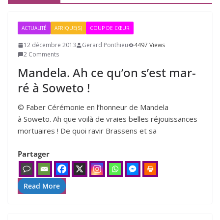
ACTUALITÉ
AFRIQUE(S)
COUP DE CŒUR
12 décembre 2013
Gerard Ponthieu
4497 Views
2 Comments
Mandela. Ah ce qu’on s’est mar­
ré à Soweto !
© Faber Cérémonie en l’hon­neur de Mandela
à Soweto. Ah que voi­là de vraies belles réjouis­sances
mor­tuaires ! De quoi ravir Brassens et sa
Partager
Read More