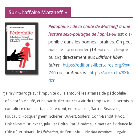
Sur « l’affaire Matzneff »
Pédophilie : de la chute de Matzneff à une
lec­ture sexo-poli­tique de l’après-
68
est dis­
po­nible dans les bonnes librai­ries. On peut
aus­si le com­man­der (
14
euros – chèque
ou
) direc­te­ment aux
Éditions liber­
CB
taires
:
https://​edi​tions​-liber​taires​.org/​?​p​=​
1
740
ou sur
Amazon
:
https://​amzn​.to/​
3
​X​I​o​
dzr
“
Je m’y inter­roge sur l’impunité qui a entou­ré les affaires de pédo­phi­lie
dès après Mai-
68
, et en par­ti­cu­lier sur cet « air du temps » qui a per­mis la
com­pli­ci­té d’une cer­taine élite dont, entre autres, Sartre, Beauvoir,
Foucault, Hocquenghem, Schérer, Duvert, Sollers, Cohn-Bendit, Pivot,
Finkielkraut, Bruckner, July… et Dolto. Par là-même, je mets en évi­dence le
rôle déter­mi­nant de
Libération
, de l’émission télé
Apostrophes
et éga­le­