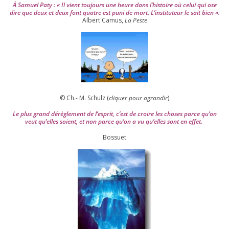
À Samuel Paty : « Il vient tou­jours une heure dans l’his­toire où celui qui ose
dire que deux et deux font quatre est puni de mort. L’instituteur le sait bien ».
Albert Camus,
La Peste
© Ch.- M. Schulz (
cli­quer pour agran­dir
)
Le plus grand dérè­gle­ment de l’es­prit, c’est de croire les choses parce qu’on
veut qu’elles soient, et non parce qu’on a vu qu’elles sont en effet.
Bossuet