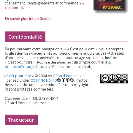
char­ge­ment. Ren­sei­gne­ments et com­mande
en
cli­quant ici
.
En savoir plus ici sur Sexpol
.
Confidentialité
En pour­sui­vant votre navi­ga­tion sur « C’est pour dire », vous accep­tez
l’utilisation des tra­ceurs liés au fonc­tion­ne­ment du site.
Les @dresses
d’a­bon­nés ne sont conser­vées que pour l’u­sage strict et exclu­sif de
« C’est pour dire ».
Pour se désa­bon­ner
: un simple cour­riel à
g.​
ponthieu@​orange.​fr
avec « Me désa­bon­ner » en objet.
«
C’est pour dire »
©
2004
by
Gérard Ponthieu
is
licen­sed under
4
.
0
. Photos,
CC
BY-NC-ND
des­sins et docu­ments men­tion­nés sous copy­right
© sont pro­té­gés comme tels.
C’est pour dire
=
2739
–
4514
ISSN
Gérard Ponthieu, Marseille
Traducteur