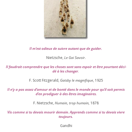
Il m’est odieux de suivre autant que de gui­der
.
Nietzsche,
Le Gai Savoir
.
Il fau­drait com­prendre que les choses sont sans espoir et être pour­tant déci­
dé à les chan­ger
.
F. Scott Fitzgerald,
Gatsby le magni­fique
,
1925
Il n’y a pas assez d’a­mour et de bon­té dans le monde pour qu’il soit per­mis
d’en pro­di­guer à des êtres imaginaires.
F. Nietzsche,
Humain, trop humain,
1878
Vis comme si tu devais mou­rir demain. Apprends comme si tu devais vivre
toujours.
Gandhi