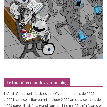
Le tour d’un monde avec un blog
Il s’agit d’un recueil d’ar­ticles de « C’est pour dire », de
2005
à
2021
. Une sélec­tion par­mi quelque
2
.
000
articles, soit plus de
1
.
000
pages illus­trées, grand for­mat (
19
cm x
25
cm) répar­tis en