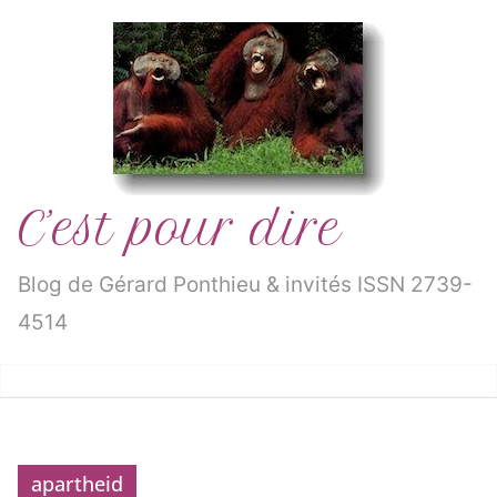
Passer
au
contenu
C’est pour dire
Blog de Gérard Ponthieu & invités ISSN 2739-
4514
apartheid