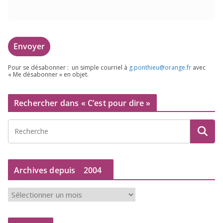
Pour se désa­bon­ner : un simple cour­riel à
g.​ponthieu@​orange.​fr
avec
« Me désa­bon­ner » en objet.
Rechercher dans « C’est pour dire »
Archives depuis
2004
A
r
c