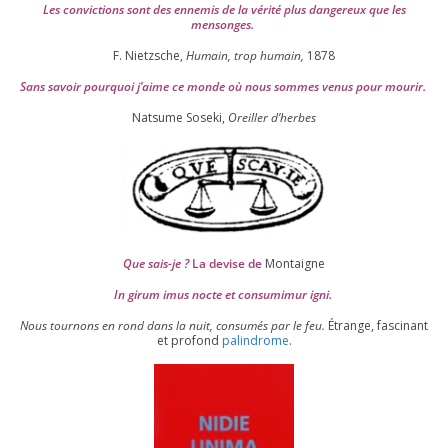
Les convic­tions sont des enne­mis de la véri­té plus dan­ge­reux que les
mensonges.
F. Nietzsche,
Humain, trop humain,
1878
Sans savoir pour­quoi j’aime ce monde où nous sommes venus pour mourir.
Natsume Soseki,
Oreiller d’herbes
Que sais-je ?
La devise de
Montaigne
In girum imus nocte et consu­mi­mur igni.
Nous tour­nons en rond dans la nuit, consu­més par le feu.
Étrange, fas­ci­nant
et pro­fond
palin­drome
.