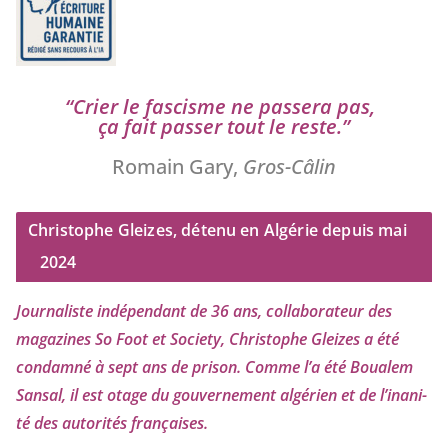
“
Crier le fas­cisme ne pas­se­ra pas,
ça fait pas­ser tout le reste.”
Romain Gary,
Gros-Câlin
Christophe Gleizes, détenu en Algérie depuis mai
2024
Journaliste indé­pen­dant de
36
ans, col­la­bo­ra­teur des
maga­zines So Foot et Society, Christophe Gleizes
a été
condam­né à sept ans de pri­son. Comme l’a été Boualem
Sansal, il est otage du gou­ver­ne­ment algé­rien et de l’i­na­ni­
té des auto­ri­tés françaises.