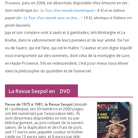
Provence,
paru en
2009
, est désor­mais dis­po­nible chez Amazon en ver­
sion numé­rique
(ici :
Le Tour d’un monde (numé­rique)
–
6
€) et en édi­tion
papier (ici :
Le Tour d’un monde avec un âne…
–
14
€), iden­tique à l’é­di­tion ori­
gi­nale (épui­sée).
Juju et son com­père vont à sauts et à gam­bades, tels Montaigne et La
Boétie, dans le val­lon­ne­ment de leurs pen­sées et de leur ami­tié. De l’un
ou de l’autre, qui est l’âne, qui est le maître ? L’auteur et son digne équi­dé
nous trans­portent sur des som­mets, dont celui de la mon­tagne de Lure,
en Haute-Provence. S’ils en redes­cendent, c’est pour mieux nous éle­ver
dans la phi­lo­so­phie du quo­ti­dien et de l’universel.
La Revue Sexpol en
DVD
Parue de
1975
à
1981
, la Revue Sex­pol
(sexua­li­
té /​ poli­tique), ses
39
numé­ros et
2000
pages
ont été numé­ri­sés par l’as­so­cia­tion
. Ils
MIEL
sont désor­mais dis­po­nibles en
ou par
DVD
télé­char­ge­ment, au prix coû­tant de la numé­ri­
sa­tion, de la dupli­ca­tion et des frais de port,
soit
17
euros avec jaquette cou­leur et boî­tier
rigide ou
13
euros sans, et
8
euros par télé­