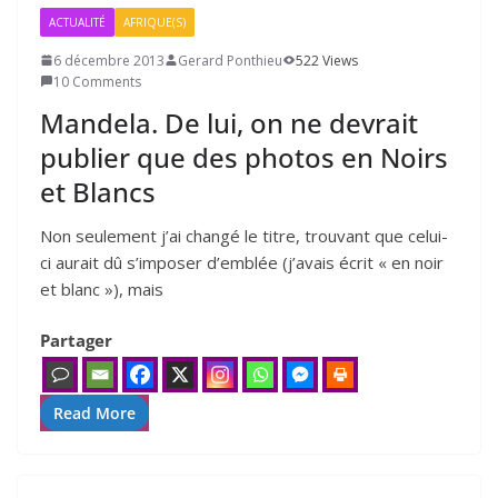
ACTUALITÉ
AFRIQUE(S)
6 décembre 2013
Gerard Ponthieu
522 Views
10 Comments
Mandela. De lui, on ne devrait
publier que des photos en Noirs
et Blancs
Non seule­ment j’ai chan­gé le titre, trou­vant que celui-
ci aurait dû s’im­po­ser d’emblée (j’a­vais écrit « en noir
et blanc »), mais
Partager
Read More