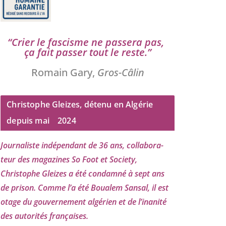
“
Crier le fas­cisme ne pas­se­ra pas,
ça fait pas­ser tout le reste.”
Romain Gary,
Gros-Câlin
Christophe Gleizes, détenu en Algérie
depuis mai
2024
Journaliste indé­pen­dant de
36
ans, col­la­bo­ra­
teur des maga­zines So Foot et Society,
Christophe Gleizes
a été condam­né à sept ans
de pri­son. Comme l’a été Boualem Sansal, il est
otage du gou­ver­ne­ment algé­rien et de l’i­na­ni­té
des auto­ri­tés françaises.