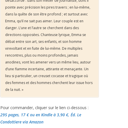
désaccordé : dans son métier de journaliste, dont il
pointe avec précision les pires travers ; en lui-même,
dans la quête de son être profond ; et surtout avec
Emma, qu’il ne sait pas aimer. Leur couple est en
danger. L’une et l’autre se cherchent dans des
directions opposées. Chanteuse lyrique, Emma se
débat entre son art, ses enfants, et son homme
virevoltant et en fuite de lui-même. De multiples
rencontres, plus ou moins profondes, jamais
anodines, vont les amener vers un même lieu, autour
d’une flamme incertaine, attirante et menaçante. Un
lieu si particulier, un creuset cocasse et tragique où
des femmes et des hommes cherchent leur issue hors
de la nuit. »
Pour commander, cliquer sur le lien ci-dessous :
295 pages, 17 €
ou en Kindle à 3,90 €
, Éd. Le
Condottiere via Amazon