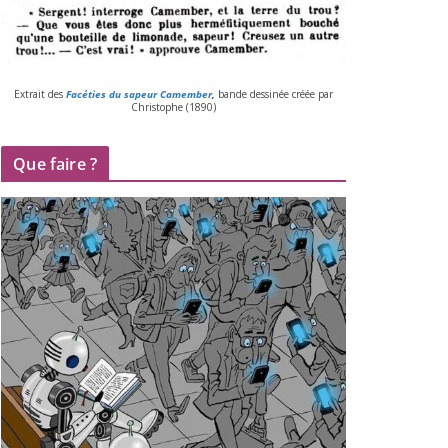
Extrait des
Facéties du sapeur Camember
,
bande des­si­née créée par
Christophe (
1890
)
Que faire ?