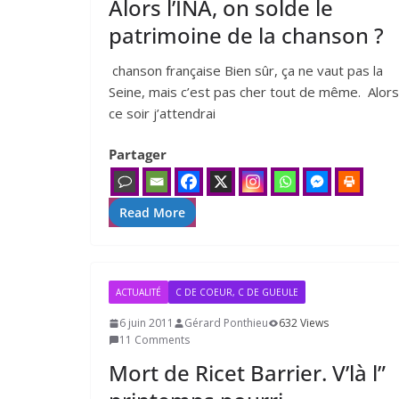
Alors l’INA, on solde le
patrimoine de la chanson ?
chanson française Bien sûr, ça ne vaut pas la
Seine, mais c’est pas cher tout de même. Alors
ce soir j’at­ten­drai
Partager
Read More
ACTUALITÉ
C DE COEUR, C DE GUEULE
6 juin 2011
Gérard Ponthieu
632 Views
11 Comments
Mort de Ricet Barrier. V’là l”