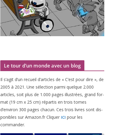
Le tour d’un monde avec un blog
Il s’agit d’un recueil d’ar­ticles de « C’est pour dire », de
2005
à
2021
. Une sélec­tion par­mi quelque
2
.
000
articles, soit plus de
1
.
000
pages illus­trées, grand for­
mat (
19
cm x
25
cm) répar­tis en trois tomes
d’environ
300
pages cha­cun. Ces trois livres sont dis­
po­nibles sur Amazon​.fr Cliquer
pour les
ICI
commander.