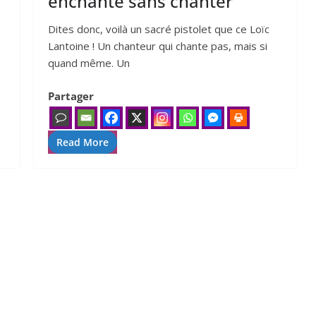
enchante sans chanter
Dites donc, voi­là un sacré pis­to­let que ce Loïc
Lantoine ! Un chan­teur qui chante pas, mais si
quand même. Un
Partager
Read More