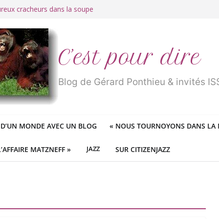
ureux cracheurs dans la soupe
 d’une longue et belle vie
traité de « blanc de merde » !
r des mondes » ou «
1984
» ?
 des féministes idéologiques
C’est pour dire
Blog de Gérard Ponthieu & invités 
 D’UN MONDE AVEC UN BLOG
«
NOUS TOURNOYONS DANS LA N
L’AFFAIRE MATZNEFF »
JAZZ
SUR CITIZENJAZZ