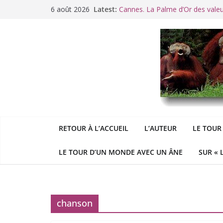
Passer
6 août 2026
Latest:
Cannes. La Palme d’Or des vale
au
Raoul Vaneigem, mort des suites
contenu
Racisme. Moi, Picard-Marseillais 
Aldous
George : « Le meilleu
&
«
Le patriarcat », bouc émissaire
RETOUR À L’ACCUEIL
L’AUTEUR
LE TOUR
LE TOUR D’UN MONDE AVEC UN ÂNE
SUR « 
chanson