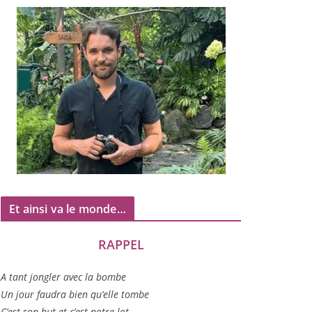
Et ainsi va le monde…
RAPPEL
A tant jon­gler avec la bombe
Un jour fau­dra bien qu’elle tombe
C’est son but et c’est notre lot…