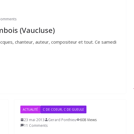
Comments
mbois (Vaucluse)
n Jacques, chanteur, auteur, compositeur et tout. Ce samedi
ACTUALITÉ
C DE COEUR, C DE GUEULE
23 mai 2013
Gerard Ponthieu
608 Views
11 Comments