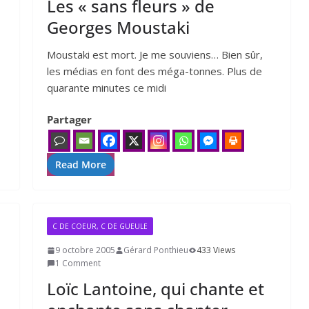
Les « sans fleurs » de
Georges Moustaki
Moustaki est mort. Je me souviens… Bien sûr,
les médias en font des méga-tonnes. Plus de
qua­rante minutes ce midi
Partager
Read More
C DE COEUR, C DE GUEULE
9 octobre 2005
Gérard Ponthieu
433 Views
1 Comment
Loïc Lantoine, qui chante et