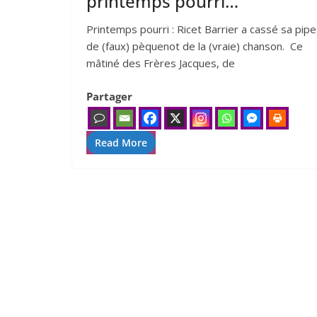
printemps pourri…
Printemps pour­ri : Ricet Barrier a cas­sé sa pipe
de (faux) pèque­not de la (vraie) chan­son. Ce
mâti­né des Frères Jacques, de
Partager
Read More