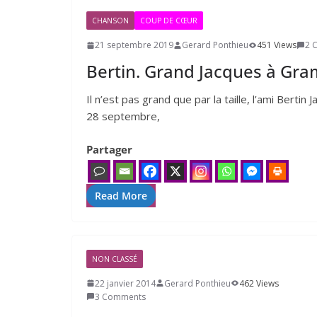
CHANSON
COUP DE CŒUR
21 septembre 2019
Gerard Ponthieu
451 Views
2 
Bertin. Grand Jacques à Gra
Il n’est pas grand que par la taille, l’ami Berti
28 septembre,
Partager
Read More
NON CLASSÉ
22 janvier 2014
Gerard Ponthieu
462 Views
3 Comments